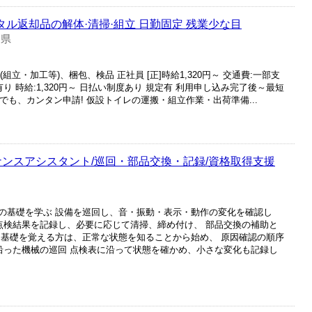
タル返却品の解体·清掃·組立 日勤固定 残業少な目
賀県
(組立・加工等)、梱包、検品 正社員 [正]時給1,320円～ 交通費:一部支
定有り 時給:1,320円～ 日払い制度あり 規定有 利用申し込み完了後～最短
でも、カンタン申請! 仮設トイレの運搬・組立作業・出荷準備...
ナンスアシスタント/巡回・部品交換・記録/資格取得支援
の基礎を学ぶ 設備を巡回し、音・振動・表示・動作の変化を確認し
 点検結果を記録し、必要に応じて清掃、締め付け、 部品交換の補助と
ら基礎を覚える方は、正常な状態を知ることから始め、 原因確認の順序
に沿った機械の巡回 点検表に沿って状態を確かめ、小さな変化も記録し