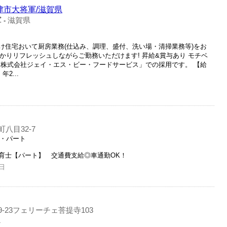
津市大将軍/滋賀県
軍
滋賀県
-
け住宅おいて厨房業務(仕込み、調理、盛付、洗い場・清掃業務等)をお
っかりリフレッシュしながらご勤務いただけます! 昇給&賞与あり モチベ
「株式会社ジェイ・エス・ビー・フードサービス」での採用です。 【給
2...
八目32-7
ト・パート
育士【パート】 交通費支給◎車通勤OK！
日
-23フェリーチェ菩提寺103
員