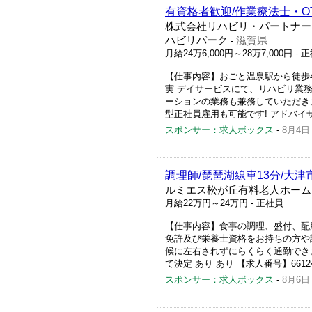
有資格者歓迎/作業療法士・O
株式会社リハビリ・パートナー
ハビリパーク
滋賀県
-
月給24万6,000円～28万7,000円
- 
【仕事内容】おごと温泉駅から徒歩4
実 デイサービスにて、リハビリ業
ーションの業務も兼務していただき
型正社員雇用も可能です! アドバイ
スポンサー：求人ボックス
-
8月4日
調理師/琵琶湖線車13分/大津
ルミエス松が丘有料老人ホーム
月給22万円～24万円
- 正社員
【仕事内容】食事の調理、盛付、配
免許及び栄養士資格をお持ちの方や
候に左右されずにらくらく通勤できま
て決定 あり あり 【求人番号】661249
スポンサー：求人ボックス
-
8月6日