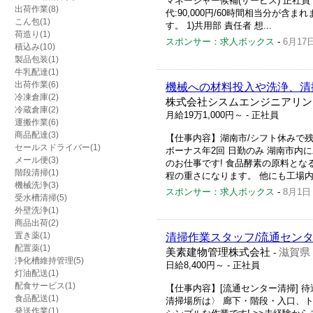
マネージャー候補(サービス) 正社員 
出荷作業(8)
代:90,000円/60時間相当分が
こん包(1)
す。 1)共用部 責任者 想...
荷造り(1)
スポンサー：求人ボックス
-
6月17
積込み(10)
製品包装(1)
牛乳配達(1)
出荷作業(6)
機械への材料投入や洗浄、清
冷凍倉庫(2)
株式会社シスムエンジニアリン
冷蔵倉庫(2)
月給19万1,000円～
- 正社員
運搬作業(6)
商品配達(3)
【仕事内容】湖南市/シフト休みで残業
セールスドライバー(1)
ボーナス年2回 日勤のみ 湖南市内
メール便(3)
のお仕事です! 食品酵素の原料とな
階段清掃(1)
程の重さになります。 他にも工場内の
機械洗浄(3)
スポンサー：求人ボックス
-
8月1日
受水槽清掃(5)
外壁洗浄(1)
商品出荷(2)
置き薬(1)
清掃作業スタッフ/流通セン
配置薬(1)
美素建物管理株式会社
滋賀県
-
浄化槽維持管理(5)
日給8,400円～
- 正社員
灯油配送(1)
配食サービス(1)
【仕事内容】[流通センター清掃] 待
食品配送(1)
清掃場所は〉 廊下・階段・入口、
発送作業(1)