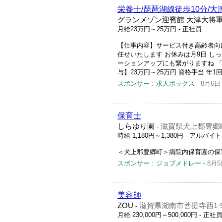
栄養士/琵琶湖線徒歩10分/大
グランメゾン迎賓館 大津大将
月給23万円～25万円
- 正社員
【仕事内容】サービス付き高齢者向
任せいたします お休みは月9日 し
ーションアップにも繋がりますね 
与】23万円～25万円 資格手当 年1回 年
スポンサー：求人ボックス
-
8月6日
保育士
しらゆり園
滋賀県犬上郡豊郷町
-
時給 1,180円～1,380円
- アルバイ
＜犬上郡豊郷町＞病院内保育園の保
スポンサー：ジョブメドレー
-
8月5
美容師
ZOU
滋賀県湖南市菩提寺西1-9
-
月給 230,000円～500,000円
- 正社