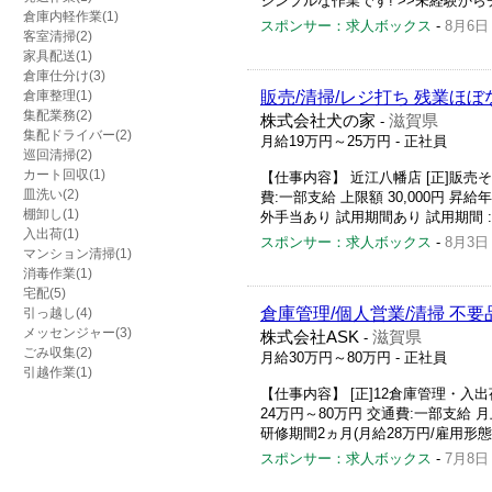
シンプルな作業です! >>未経験か
倉庫内軽作業(1)
スポンサー：求人ボックス
-
8月6日
客室清掃(2)
家具配送(1)
倉庫仕分け(3)
倉庫整理(1)
販売/清掃/レジ打ち 残業ほ
集配業務(2)
株式会社犬の家
滋賀県
-
集配ドライバー(2)
月給19万円～25万円
- 正社員
巡回清掃(2)
カート回収(1)
【仕事内容】 近江八幡店 [正]販売そ
皿洗い(2)
費:一部支給 上限額 30,000円 昇
棚卸し(1)
外手当あり 試用期間あり 試用期間 : 
入出荷(1)
スポンサー：求人ボックス
-
8月3日
マンション清掃(1)
消毒作業(1)
宅配(5)
倉庫管理/個人営業/清掃 不要
引っ越し(4)
メッセンジャー(3)
株式会社ASK
滋賀県
-
ごみ収集(2)
月給30万円～80万円
- 正社員
引越作業(1)
【仕事内容】 [正]12倉庫管理・入出
24万円～80万円 交通費:一部支給 月
研修期間2ヵ月(月給28万円/雇用形態は
スポンサー：求人ボックス
-
7月8日