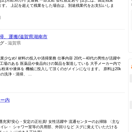
[正]月給30万円 交通費:一部支給 会社規定あり [正]には、固定残業
含まれます。 上記を超えて残業をした場合は、別途残業代をお支払いしま
日
掃、運搬/滋賀県湖南市
グ
滋賀県
-
少なめ! 材料の投入や清掃業務 仕事内容 20代～40代の男性が活躍中
に工場のある 医薬品や食品向けの製品を製造している 大手メーカー内で
る粉末や液体を 機械に投入して頂くのがメインになります。 原料は20k
洗浄・清掃、 ...
ター内
遇充実!安心・安定の正社員! 女性活躍中 流通センターのお掃除 〈主な
トイレ・ シャワー室等の共用部、外回りなど スグに覚えていただける