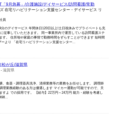
T「9月急募」/介護施設/デイサービス/訪問看護/常勤
ズ 在宅リハビリテーション支援センター・デイサービス リ
正社員
分のデイサービス 年間休日120日以上!土日祝休みでプライベートも充
務に従事していただきます。 同一事業所内で運営している訪問看護ステ
ます。 住所地や家庭の事情で勤務時間をずらすことができます 短時間
ザーより 「在宅リハビリテーション支援センター...
市松が丘/滋賀県
滋賀県
-
膳、食器・調理器具洗浄、清掃業務等の業務をお任せします。 調理師
調理業務経験のある方は優遇します マイカー通勤が可能ですので、天
すよ での採用です。 【給与】22万円～24万円 能力・経験を考慮し
8...