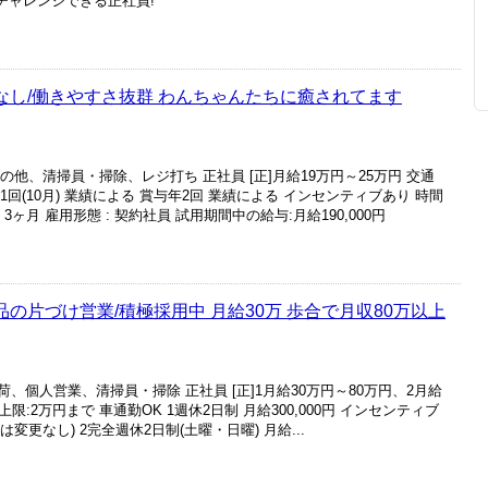
らチャレンジできる正社員!
ぼなし/働きやすさ抜群 わんちゃんたちに癒されてます
の他、清掃員・掃除、レジ打ち 正社員 [正]月給19万円～25万円 交通
給年1回(10月) 業績による 賞与年2回 業績による インセンティブあり 時間
3ヶ月 雇用形態 : 契約社員 試用期間中の給与:月給190,000円
品の片づけ営業/積極採用中 月給30万 歩合で月収80万以上
荷、個人営業、清掃員・掃除 正社員 [正]1月給30万円～80万円、2月給
上限:2万円まで 車通勤OK 1週休2日制 月給300,000円 インセンティブ
変更なし) 2完全週休2日制(土曜・日曜) 月給...