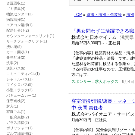
資源回収(1)
ゴミ収集(4)
物流センター(2)
TOP
»
運搬・清掃・包装等
»
清掃
病院清掃(1)
エアコン清掃(1)
配送仕分け(2)
「男女問わずに活躍できる職場
カウンターフォークリフト(1)
株式会社日本ケイテム
滋賀県
-
リーチフォークリフト(1)
月給25万8,000円～
- 正社員
洗い場(5)
カート回収(1)
【仕事内容】建築資材の検品・清掃を
弁当配達(2)
「建築資材の検品・清掃」です。建
洗車(2)
た壁材を出荷前に検品する作業や、
送迎バス(6)
ける内容のお仕事なので、工場勤務
コミュニティバス(1)
方にはフ...
シャトルバス(1)
スポンサー：求人ボックス
-
8月4日
マイクロバス(5)
小型トラック(2)
バキュームカー(1)
客室清掃/清掃/店長・マネー
保守点検(2)
封入(1)
中·夜間 責任者
家庭ごみ(1)
株式会社パイオニア・サービス
一般廃棄物(2)
月給30万円
- 正社員
ガラス清掃(2)
ポリッシャー(1)
【仕事内容】 完全会員制リゾートホ
ゴルフ場清掃(1)