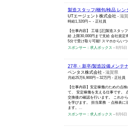
製造スタッフ/梱包/検品 レン
UTエージェント株式会社
滋
-
時給1,320円～
- 正社員
【仕事内容】 工場 [正]製造スタッフ
給 上限30,000円まで支給 会社規
5分で受け取り可能! スマホからいつ
スポンサー：求人ボックス
-
8月5日
27卒・新卒/製造設備メンテ
ベンタス株式会社
滋賀県
-
月給25万6,900円～32万円
- 正社員
【仕事内容】安定稼働のための点検
て、 安定稼働を支える仕事です。
交換後の確認を行います。 これか
を学びます。 担当業務 ・点検表
ます。...
スポンサー：求人ボックス
-
8月6日