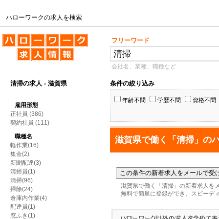
ハローワークの求人を検索
ハローワークの求人を検索
フリーワード
会社名、業種、職種など
清掃の求人 - 滋賀県
条件の絞り込み
年齢不問
学歴不問
資格不問
雇用形態
正社員
(386)
契約社員
(111)
職種名
滋賀県で働く「清掃」の
軽作業(16)
集金(2)
新聞配達(3)
清掃員(1)
清掃(96)
滋賀県で働く「清掃」の新着求人を
掃除(24)
無料で簡単に登録ができ、スピーデ
倉庫内作業(4)
配達員(1)
窓ふき(1)