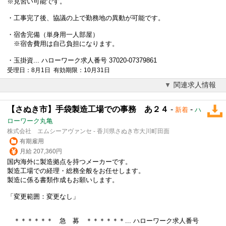
※見習い可能です。
・工事完了後、協議の上で勤務地の異動が可能です。
・宿舎完備（単身用一人部屋）
※宿舎費用は自己負担になります。
・玉掛資... ハローワーク求人番号 37020-07379861
受理日：8月1日 有効期限：10月31日
関連求人情報
【さぬき市】手袋製造工場での事務 あ２４
-
-
新着
ハ
ローワーク丸亀
株式会社 エムシーアヴァンセ - 香川県さぬき市大川町田面
有期雇用
月給 207,360円
国内
海外
に製造拠点を持つメーカーです。
製造工場での経理・総務全般をお任せします。
製造に係る書類作成もお願いします。
「変更範囲：変更なし」
＊＊＊＊＊＊ 急 募 ＊＊＊＊＊＊... ハローワーク求人番号