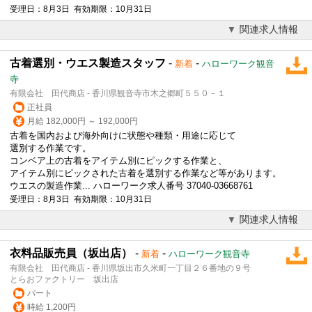
受理日：8月3日 有効期限：10月31日
関連求人情報
古着選別・ウエス製造スタッフ
-
-
新着
ハローワーク観音
寺
有限会社 田代商店 - 香川県観音寺市木之郷町５５０－１
正社員
月給 182,000円 ～ 192,000円
古着を国内および
海外
向けに状態や種類・用途に応じて
選別する作業です。
コンベア上の古着をアイテム別にピックする作業と、
アイテム別にピックされた古着を選別する作業など等があります。
ウエスの製造作業... ハローワーク求人番号 37040-03668761
受理日：8月3日 有効期限：10月31日
関連求人情報
衣料品販売員（坂出店）
-
-
新着
ハローワーク観音寺
有限会社 田代商店 - 香川県坂出市久米町一丁目２６番地の９号
とらおファクトリー 坂出店
パート
時給 1,200円