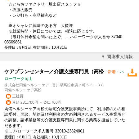
☆とらおファクトリー坂出店スタッフ☆
・衣服の販売
・レジ打ち・商品補充など
※オシャレに興味のある方 大歓迎
※就業時間・休日については、相談に応じます。
（毎月休日希望を聞いた上で、... ハローワーク求人番号 37040-
03669861
受理日：8月3日 有効期限：10月31日
関連求人情報
ケアプランセンター／介護支援専門員（高松
-
-
新着
ハ
ローワーク岡山
株式会社両備ヘルシーケア - 香川県高松市浜ノ町５３－３８
両備ヘルシーケア高松
正社員
月給 231,700円 ～ 241,700円
両備ヘルシーケア高松の居宅介護支援事業所にて、利用者の方の相
談受付、面談、契約及び利用者の方の利用されるサービス事業所と
の調整、請求業務等の介護支援専門員に関する業務を担当していた
だきます。
※... ハローワーク求人番号 33010-23824961
受理日：8月1日 有効期限：10月31日