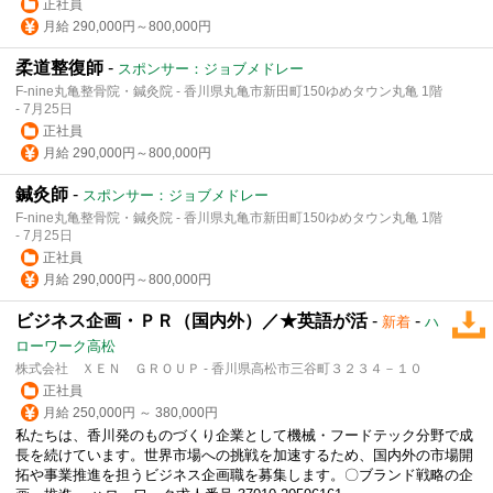
正社員
月給 290,000円～800,000円
柔道整復師
-
スポンサー：ジョブメドレー
F-nine丸亀整骨院・鍼灸院 - 香川県丸亀市新田町150ゆめタウン丸亀 1階
- 7月25日
正社員
月給 290,000円～800,000円
鍼灸師
-
スポンサー：ジョブメドレー
F-nine丸亀整骨院・鍼灸院 - 香川県丸亀市新田町150ゆめタウン丸亀 1階
- 7月25日
正社員
月給 290,000円～800,000円
ビジネス企画・ＰＲ（国内外）／★英語が活
-
-
新着
ハ
ローワーク高松
株式会社 ＸＥＮ ＧＲＯＵＰ - 香川県高松市三谷町３２３４－１０
正社員
月給 250,000円 ～ 380,000円
私たちは、香川発のものづくり企業として機械・フードテック分野で成
長を続けています。世界市場への挑戦を加速するため、国内外の市場開
拓や事業推進を担うビジネス企画職を募集します。〇ブランド戦略の企