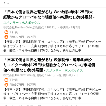
す...
「日本で働き世界と繋がる!」Web制作/年休125日/未
経験からグローバルな市場価値へ/転勤なし/海外展開
-
スポンサー：求人ボックス
株式会社TheNewGate 広島拠点「10211」 - 香川県 - 8月7日
正社員
月給30万円～70万円
【仕事内容】 研修期間終了後、スキルに応じて着実に昇給! ITデビュー
後はでプライベート充実 研修終了後はスキルに応じてリモートOK!服
装・髪型・ネイルも自由 日本にいながら、あなたの仕事...
「日本で働き世界と繋がる!」映像制作・編集/動画ク
リエイター/年休125日/未経験からグローバルな市場価
値へ/転勤なし/海外展開
-
スポンサー：求人ボックス
株式会社TheNewGate 香川拠点「9475」 - 香川県 - 8月7日
正社員
月給30万円～70万円
【仕事内容】 研修期間終了後、スキルに応じて着実に昇給! ITデビュー
後はでプライベート充実 研修終了後はスキルに応じてリモートOK!服
装・髪型・ネイルも自由 日本にいながら、あなたの仕事...