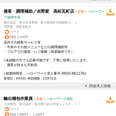
接客・調理補助／吉野家 高松瓦町店
-
-
新着
ハローワー
ク福岡中央
株式会社 西日本吉野家 - 香川県高松市南新町８－１
吉野家 高松瓦町店
パート
時給 1,150円
店内での接客サービス等
・牛丼やその他メニューなどの調理補助等
・フロアでの接客・レジ業務（簡易操作です）
○未経験の方でも応募可能です。丁寧に指導いたします。
接客が好きな方歓迎
○就業時間等... ハローワーク求人番号 40010-48111761
受理日：8月5日 有効期限：10月31日
関連求人情報
輸出梱包作業員
-
-
新着
ハローワーク高松
小河梱包 株式会社 - 香川県さぬき市末１２３６－１７
パート
時給 1,080円 ～ 1,100円