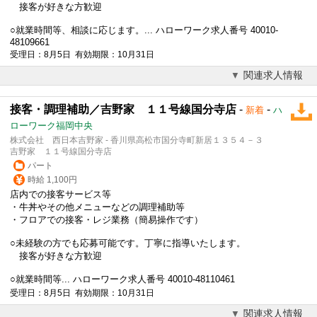
接客が好きな方歓迎
○就業時間等、相談に応じます。... ハローワーク求人番号 40010-
48109661
受理日：8月5日 有効期限：10月31日
関連求人情報
接客・調理補助／吉野家 １１号線国分寺店
-
-
新着
ハ
ローワーク福岡中央
株式会社 西日本吉野家 - 香川県高松市国分寺町新居１３５４－３
吉野家 １１号線国分寺店
パート
時給 1,100円
店内での接客サービス等
・牛丼やその他メニューなどの調理補助等
・フロアでの接客・レジ業務（簡易操作です）
○未経験の方でも応募可能です。丁寧に指導いたします。
接客が好きな方歓迎
○就業時間等... ハローワーク求人番号 40010-48110461
受理日：8月5日 有効期限：10月31日
関連求人情報