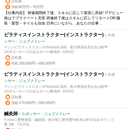
正社員
月給30万円～70万円
【仕事内容】 研修期間終了後、スキルに応じて着実に昇給! ITデビュー
後はでプライベート充実 研修終了後はスキルに応じてリモートOK!服
装・髪型・ネイルも自由 日本にいながら、あなたの仕事...
ピラティスインストラクター(インストラクター)
-
スポ
ンサー：ジョブメドレー
マシンピラティススタジオRintosull 高松 - 香川県高松市仏生山町甲
1319‐1ハローズ仏生山モール敷地内 - 8月6日
正社員
月給 300,000円～600,000円
ピラティスインストラクター(インストラクター)
-
スポ
ンサー：ジョブメドレー
マシンピラティススタジオRintosull 高松 - 香川県高松市仏生山町甲
1319‐1ハローズ仏生山モール敷地内 - 8月6日
正社員
月給 270,000円～600,000円
鍼灸師
-
スポンサー：ジョブメドレー
F-nine三豊整骨院・鍼灸院 - 香川県三豊市豊中町本山甲22ゆめタウン三
豊 1階 - 7月25日