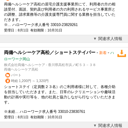
両備ヘルシーケア高松の居宅介護支援事業所にて、利用者の方の相
談受付、面談、契約及び利用者の方の利用されるサービス事業所と
の調整、請求業務等の介護支援専門員に関する業務を担当していた
だきます。
※... ハローワーク求人番号 33010-23829261
受理日：8月1日 有効期限：10月31日
関連求人情報
両備ヘルシーケア高松／ショートステイパー
-
-
新着
ハ
ローワーク岡山
株式会社両備ヘルシーケア - 香川県高松市浜ノ町５３－３８
両備ヘルシーケア高松
パート
時給 1,200円 ～ 1,320円
ショートステイ（定員数２３名）のご利用者様に対して、各種介助
を担当していただきます。また、日常のレクリエーションや趣味活
動の計画や実行等を、他の社員と協力しながら行なっていただきま
す。
※未経... ハローワーク求人番号 33010-23830761
受理日：8月1日 有効期限：10月31日
関連求人情報