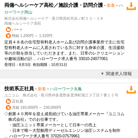
両備ヘルシーケア高松／施設介護・訪問介護
-
-
新着
ハ
ローワーク岡山
株式会社両備ヘルシーケア - 香川県高松市浜ノ町５３－３８
両備ヘルシーケア高松
パート
時給 1,200円 ～ 1,320円
定員４８名の住宅型有料老人ホーム及び訪問介護事業所で主に住宅
型有料老人ホームに入居されている方に対する身体介護、生活援助
等の介助を担当していただきます。また、日常のレクリエーション
や趣味活動の計... ハローワーク求人番号 33010-24077061
受理日：8月3日 有効期限：10月31日
関連求人情報
技術系正社員
-
-
新着
ハローワーク丸亀
ユニコム 株式会社 - 香川県仲多度郡多度津町堀江３丁目７番１５号
正社員
月給 193,000円 ～ 230,000円
◇創業４０周年を迎え成長続けている油圧専業メーカー『ユニコム
株式会社』でのお仕事です。
・油圧ユニット専業メーカーとして日本一の売上
・日本で唯一大型舶用ディーゼルエンジン油圧システムを制作
... ハローワーク求人番号 37020-07579961