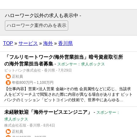
ハローワーク以外の求人も表示中 -
TOP
»
サービス
»
海外
»
香川県
「フルリモートワーク/海外営業担当」暗号資産取引所
の海外営業担当者募集
-
スポンサー：求人ボックス
ビットバンク株式会社 - 香川県 - 7月29日
正社員
年収800万円～1,100万円
【仕事内容】営業>法人営業 金融>その他 会員属性などに応じ、当該求
人をビズリーチ上で閲覧された際に内容が異なる場合があります ビット
バンクのミッション「ビットコインの技術で、世界中にあらゆる...
未経験歓迎「海外サービスエンジニア」
-
スポンサー：
求人ボックス
株式会社石垣 - 香川県 - 8月4日
正社員