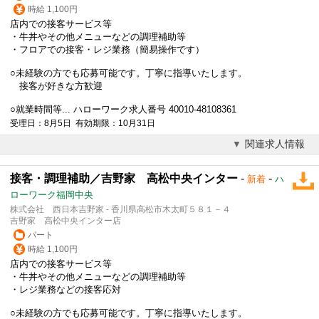
時給 1,100円
店内での接客サービス等
・牛丼やその他メニューなどの調理補助等
・フロアでの接客・レジ業務（簡易操作です）
○未経験の方でも応募可能です。丁寧に指導いたします。
接客が好きな方歓迎
○就業時間等... ハローワーク求人番号 40010-48108361
受理日：8月5日 有効期限：10月31日
関連求人情報
接客・調理補助／吉野家 高松中央インター
-
-
新着
ハ
ローワーク福岡中央
株式会社 西日本吉野家 - 香川県高松市木太町５８１－４
吉野家 高松中央インター店
パート
時給 1,100円
店内での接客サービス等
・牛丼やその他メニューなどの調理補助等
・レジ業務などの接客応対
○未経験の方でも応募可能です。丁寧に指導いたします。