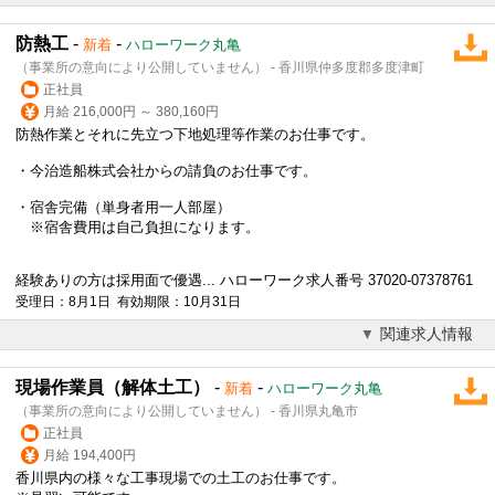
防熱工
-
-
新着
ハローワーク丸亀
（事業所の意向により公開していません） - 香川県仲多度郡多度津町
正社員
月給 216,000円 ～ 380,160円
防熱作業とそれに先立つ下地処理等作業のお仕事です。
・今治造船株式会社からの請負のお仕事です。
・宿舎完備（単身者用一人部屋）
※宿舎費用は自己負担になります。
経験ありの方は採用面で優遇... ハローワーク求人番号 37020-07378761
受理日：8月1日 有効期限：10月31日
関連求人情報
現場作業員（解体土工）
-
-
新着
ハローワーク丸亀
（事業所の意向により公開していません） - 香川県丸亀市
正社員
月給 194,400円
香川県内の様々な工事現場での土工のお仕事です。