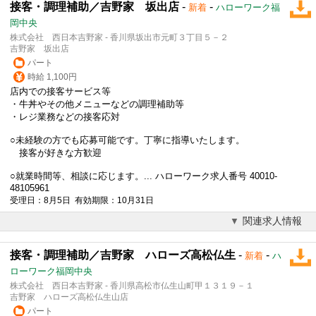
接客・調理補助／吉野家 坂出店
-
-
新着
ハローワーク福
岡中央
株式会社 西日本吉野家 - 香川県坂出市元町３丁目５－２
吉野家 坂出店
パート
時給 1,100円
店内での接客サービス等
・牛丼やその他メニューなどの調理補助等
・レジ業務などの接客応対
○未経験の方でも応募可能です。丁寧に指導いたします。
接客が好きな方歓迎
○就業時間等、相談に応じます。... ハローワーク求人番号 40010-
48105961
受理日：8月5日 有効期限：10月31日
関連求人情報
接客・調理補助／吉野家 ハローズ高松仏生
-
-
新着
ハ
ローワーク福岡中央
株式会社 西日本吉野家 - 香川県高松市仏生山町甲１３１９－１
吉野家 ハローズ高松仏生山店
パート