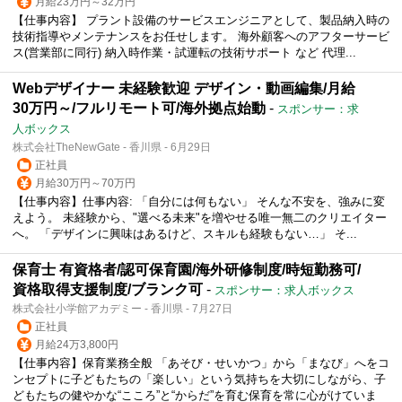
月給23万円～32万円
【仕事内容】 プラント設備のサービスエンジニアとして、製品納入時の
技術指導やメンテナンスをお任せします。 海外顧客へのアフターサービ
ス(営業部に同行) 納入時作業・試運転の技術サポート など 代理...
Webデザイナー 未経験歓迎 デザイン・動画編集/月給
30万円～/フルリモート可/海外拠点始動
-
スポンサー：求
人ボックス
株式会社TheNewGate - 香川県 - 6月29日
正社員
月給30万円～70万円
【仕事内容】仕事内容: 「自分には何もない」 そんな不安を、強みに変
えよう。 未経験から、"選べる未来"を増やせる唯一無二のクリエイター
へ。 「デザインに興味はあるけど、スキルも経験もない…」 そ...
保育士 有資格者/認可保育園/海外研修制度/時短勤務可/
資格取得支援制度/ブランク可
-
スポンサー：求人ボックス
株式会社小学館アカデミー - 香川県 - 7月27日
正社員
月給24万3,800円
【仕事内容】保育業務全般 「あそび・せいかつ」から「まなび」へをコ
ンセプトに子どもたちの「楽しい」という気持ちを大切にしながら、子
どもたちの健やかな“こころ”と“からだ”を育む保育を常に心がけていま