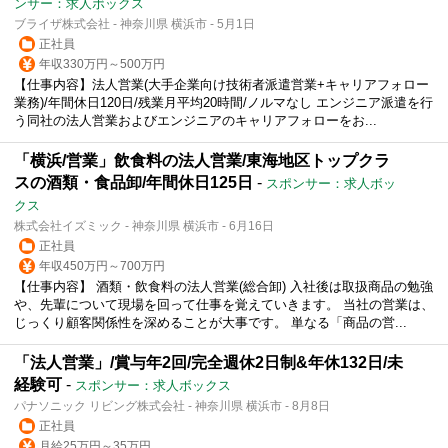
ンサー：求人ボックス
ブライザ株式会社 - 神奈川県 横浜市 - 5月1日
正社員
年収330万円～500万円
【仕事内容】法人営業(大手企業向け技術者派遣営業+キャリアフォロー
業務)/年間休日120日/残業月平均20時間/ノルマなし エンジニア派遣を行
う同社の法人営業およびエンジニアのキャリアフォローをお...
「横浜/営業」飲食料の法人営業/東海地区トップクラ
スの酒類・食品卸/年間休日125日
-
スポンサー：求人ボッ
クス
株式会社イズミック - 神奈川県 横浜市 - 6月16日
正社員
年収450万円～700万円
【仕事内容】 酒類・飲食料の法人営業(総合卸) 入社後は取扱商品の勉強
や、先輩について現場を回って仕事を覚えていきます。 当社の営業は、
じっくり顧客関係性を深めることが大事です。 単なる「商品の営...
「法人営業」/賞与年2回/完全週休2日制&年休132日/未
経験可
-
スポンサー：求人ボックス
パナソニック リビング株式会社 - 神奈川県 横浜市 - 8月8日
正社員
月給25万円～35万円