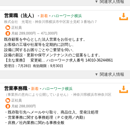
関連求人情報
営業職（法人）
-
-
新着
ハローワーク横浜
株式会社 光電社 - 神奈川県横浜市中区富士見町３番地の７
正社員
月給 289,000円 ～ 471,000円
既存顧客を中心とした
法人営業
をお任せします。
お客様の工場や社屋等を定期的に訪問し、
設備に関するお困りごとやご要望を伺い、
設備の新設・更新や保守メンテナンスのご提案をします。
【主な業務】 変更範... ハローワーク求人番号 14010-36244861
受理日：7月28日 有効期限：9月30日
関連求人情報
営業事務職
-
-
新着
ハローワーク横浜
（事業所の意向により公開していません） - 神奈川県横浜市神奈川区
正社員
月給 288,000円
・既存取引先へメールやり取り、商品仕入、受発注処理
・営業事務に関する事務処理（ＰＣ使用／内勤）
・庶務／社内業務に関わる事務全般