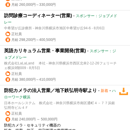
月給 260,000円～330,000円
訪問診療コーディネーター(営業)
-
スポンサー：ジョブメド
レー
中希望が丘診療所 - 神奈川県横浜市旭区中希望が丘94-6 - 8月6日
正社員
月給 298,200円～400,500円
英語カリキュラム営業・事業開発(営業)
-
スポンサー：ジ
ョブメドレー
株式会社LaLaLand 本社 - 神奈川県横浜市西区北幸2-12-26フェリーチ
ェ横浜9階009 - 8月5日
正社員
月給 380,000円～410,000円
防犯カメラの法人営業／地下鉄弘明寺駅より
-
-
新着
ハ
ローワーク横浜
日本ホールシステム 株式会社 - 神奈川県横浜市南区通町４－７７浜銀
弘明寺ビル４Ｆ
正社員
月給 240,000円 ～ 500,000円
防犯カメラ・セキュリティ機器の