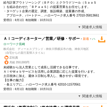
給与計算アウトソーシング（ＢＰＯ）とクラウドツール（ＳａａＳ
）を組み合わせた「ＢＰａａＳ］の提案営業をお任せします。
・ターゲット企業の選定、調査、仮設構築、提案書の作成、
アプローチ、パートナー... ハローワーク求人番号 27010-35813661
受理日：8月1日 有効期限：10月31日
関連求人情報
ＡＩコーディネーター／営業／研修・サポー
-
-
新着
ハ
ローワーク長崎
株式会社 ディーエスブランド - 神奈川県横浜市の他、神奈川地区
（自宅からの直行直帰スタイル）
正社員
月給 350,000円
未経験から
法人営業
として成長し活躍できる仕事です。
ＡＩやＷｅｂサービスを活用し企業課題に応じた提案を行います。
土日祝休に加え、週休３日制も導入し、働きやすい環境です。
【仕事の魅力】
・各エリアに... ハローワーク求人番号 42010-11570561
受理日：8月1日 有効期限：10月31日
関連求人情報