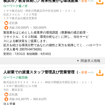
横浜市／教育体制〇／将来性豊かな環境産業
-
-
新着
ハ
ローワーク篠ノ井
ミヤマ株式会社 - 神奈川県横浜市中区住吉町２－２４－２
住吉２４ビル ７０２号室
ミヤマ株式会社横浜営業所
正社員
月給 230,000円 ～ 300,000円
製造業をはじめとした産業界の環境課題（廃棄物の適正処理・
リサイクル、ＣＯ２削減、環境分析など）に対し、当社サービ
スによる解決策をご提案します。
拡大を続ける環境分野であなたの個性と実力を発揮してく... ハローワー
ク求人番号 20070-04734261
受理日：7月31日 有効期限：9月30日
関連求人情報
人材業での派遣スタッフ管理及び営業管理（
-
-
新着
ハ
ローワーク飯田橋
株式会社ＢＲＥＸＡ Ｎｅｘｔ - 神奈川県横浜市西区北幸１－１１－１
１ＮＭＦ横浜西口ビル９階
当社 横浜支店
正社員
月給 241,937円 ～ 365,412円
法人営業