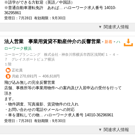
※語学ができる方歓迎（英語／中国語）
※普通自動車運転免許 あれば... ハローワーク求人番号 14010-
36295861
受理日：7月28日 有効期限：9月30日
関連求人情報
法人営業 事業用賃貸不動産仲介の反響営業
-
-
新着
ハ
ローワーク横浜
コーヨープランニング 株式会社 - 神奈川県横浜市西区浅間町１－４－
７ グレイスポートピュア横浜
１階
正社員
月給 270,691円 ～ 406,618円
飛び込み無しの完全反響営業
店舗、事務所等の事業用物件への案内及び入居申込の受付を行って
頂き
ます。
・物件調査、写真撮影、賃貸物件の仕入れ
・お問い合わせの電話やメールへの対応
・車を運転しての物... ハローワーク求人番号 14010-36296961
受理日：7月28日 有効期限：9月30日
関連求人情報