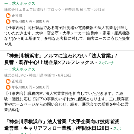
ー：求人ボックス
株式会社エヌエフ回路設計ブロック - 神奈川県 横浜市 - 5月1日
正社員
年収460万円～600万円
【仕事内容】同社製品である電子計測器や電源機器の法人営業を担当し
ていただきます。大学・官公庁・大手メーカー(自動車・家電・産業機器
など)から町工場まで、多様なお客様に対して、顧客ニーズに応じた提案
や見...
「神奈川/横浜市」ノルマに追われない「法人営業」/
反響・既存中心/上場企業×フルフレックス
-
スポンサ
ー：求人ボックス
株式会社JMC - 神奈川県 横浜市 - 6月16日
正社員
年収400万円～500万円
【仕事内容】職務内容: 法人営業業務を担当していただきます。ご経
験・適性に応じて以下の事業のいずれかに配属となります。主に既存顧
客やホームページからの問い合わせ、紹介、展示会での反響を中心に営
業活動を...
「神奈川県横浜市」法人営業「大手企業向け技術者派
遣営業・キャリアフォロー業務」/年間休日120日
-
スポ