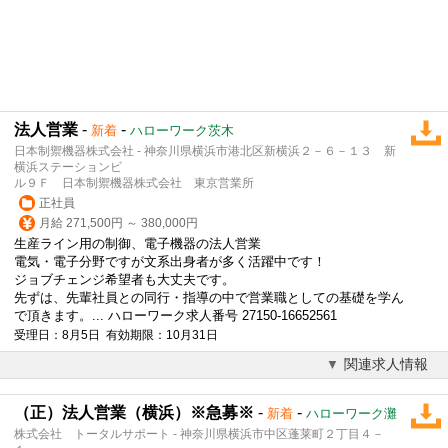
法人営業
-
-
新着
ハローワーク茨木
日本制禦機器株式会社 - 神奈川県横浜市港北区新横浜２－６－１３ 新
横浜ステーションビ
ル９Ｆ 日本制禦機器株式会社 東京営業所
正社員
月給 271,500円 ～ 380,000円
生産ライン用の制御、電子機器の
法人営業
電気・電子分野ですが文系出身者が多く活躍中です！
ジョブチェンジ希望者も大丈夫です。
先ずは、先輩社員との同行・指導の中で営業職としての基礎を学ん
で頂きます。... ハローワーク求人番号 27150-16652561
受理日：8月5日 有効期限：10月31日
関連求人情報
（正）法人営業（横浜）※急募※
-
-
新着
ハローワーク灘
株式会社 トータルサポート - 神奈川県横浜市中区蓬莱町２丁目４－