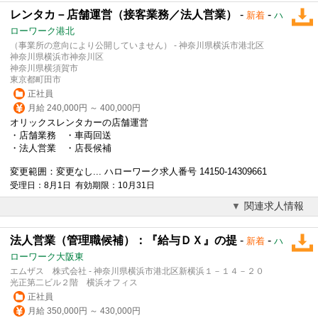
レンタカ－店舗運営（接客業務／法人営業）
-
-
新着
ハ
ローワーク港北
（事業所の意向により公開していません） - 神奈川県横浜市港北区
神奈川県横浜市神奈川区
神奈川県横須賀市
東京都町田市
正社員
月給 240,000円 ～ 400,000円
オリックスレンタカーの店舗運営
・店舗業務 ・車両回送
・
法人営業
・店長候補
変更範囲：変更なし... ハローワーク求人番号 14150-14309661
受理日：8月1日 有効期限：10月31日
関連求人情報
法人営業（管理職候補）：『給与ＤＸ』の提
-
-
新着
ハ
ローワーク大阪東
エムザス 株式会社 - 神奈川県横浜市港北区新横浜１－１４－２０
光正第二ビル２階 横浜オフィス
正社員
月給 350,000円 ～ 430,000円