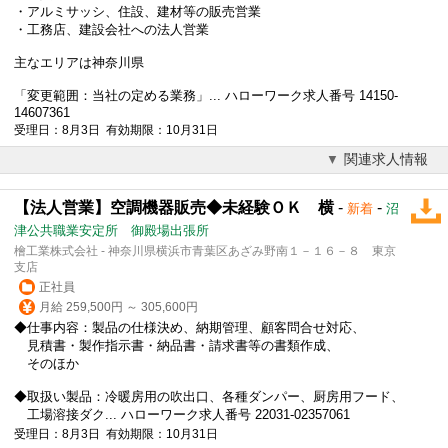
・アルミサッシ、住設、建材等の販売営業
・工務店、建設会社への
法人営業
主なエリアは神奈川県
「変更範囲：当社の定める業務」... ハローワーク求人番号 14150-
14607361
受理日：8月3日 有効期限：10月31日
関連求人情報
【法人営業】空調機器販売◆未経験ＯＫ 横
-
-
新着
沼
津公共職業安定所 御殿場出張所
檜工業株式会社 - 神奈川県横浜市青葉区あざみ野南１－１６－８ 東京
支店
正社員
月給 259,500円 ～ 305,600円
◆仕事内容：製品の仕様決め、納期管理、顧客問合せ対応、
見積書・製作指示書・納品書・請求書等の書類作成、
そのほか
◆取扱い製品：冷暖房用の吹出口、各種ダンパー、厨房用フード、
工場溶接ダク... ハローワーク求人番号 22031-02357061
受理日：8月3日 有効期限：10月31日