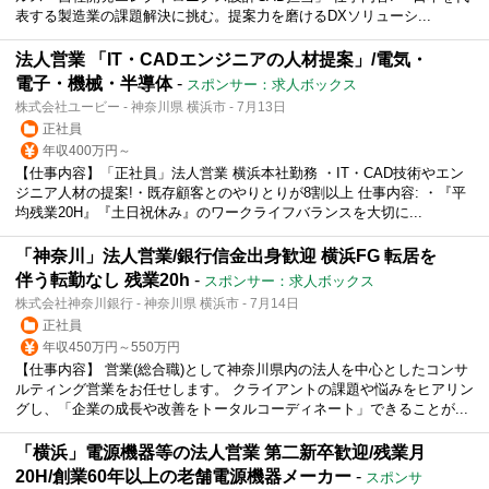
表する製造業の課題解決に挑む。提案力を磨けるDXソリューシ...
法人営業 「IT・CADエンジニアの人材提案」/電気・
電子・機械・半導体
-
スポンサー：求人ボックス
株式会社ユービー - 神奈川県 横浜市 - 7月13日
正社員
年収400万円～
【仕事内容】「正社員」法人営業 横浜本社勤務 ・IT・CAD技術やエン
ジニア人材の提案!・既存顧客とのやりとりが8割以上 仕事内容: ・『平
均残業20H』『土日祝休み』のワークライフバランスを大切に...
「神奈川」法人営業/銀行信金出身歓迎 横浜FG 転居を
伴う転勤なし 残業20h
-
スポンサー：求人ボックス
株式会社神奈川銀行 - 神奈川県 横浜市 - 7月14日
正社員
年収450万円～550万円
【仕事内容】 営業(総合職)として神奈川県内の法人を中心としたコンサ
ルティング営業をお任せします。 クライアントの課題や悩みをヒアリン
グし、「企業の成長や改善をトータルコーディネート」できることが...
「横浜」電源機器等の法人営業 第二新卒歓迎/残業月
20H/創業60年以上の老舗電源機器メーカー
-
スポンサ