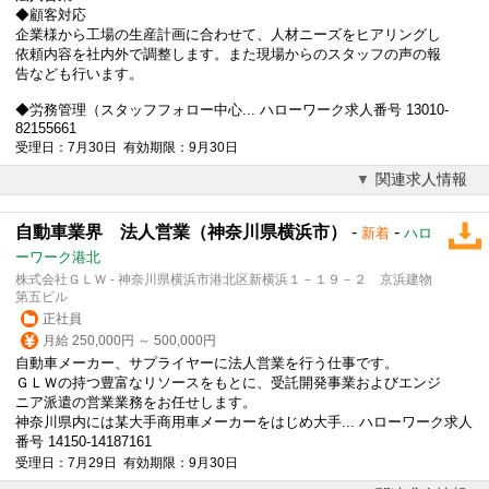
◆顧客対応
企業様から工場の生産計画に合わせて、人材ニーズをヒアリングし
依頼内容を社内外で調整します。また現場からのスタッフの声の報
告なども行います。
◆労務管理（スタッフフォロー中心... ハローワーク求人番号 13010-
82155661
受理日：7月30日 有効期限：9月30日
関連求人情報
自動車業界 法人営業（神奈川県横浜市）
-
-
新着
ハロ
ーワーク港北
株式会社ＧＬＷ - 神奈川県横浜市港北区新横浜１－１９－２ 京浜建物
第五ビル
正社員
月給 250,000円 ～ 500,000円
自動車メーカー、サプライヤーに
法人営業
を行う仕事です。
ＧＬＷの持つ豊富なリソースをもとに、受託開発事業およびエンジ
ニア派遣の営業業務をお任せします。
神奈川県内には某大手商用車メーカーをはじめ大手... ハローワーク求人
番号 14150-14187161
受理日：7月29日 有効期限：9月30日