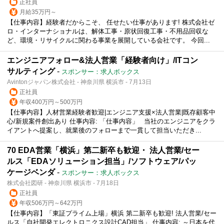
正社員
月給35万円～
【仕事内容】経験者だからこそ、 任せたい仕事があります! 株式会社ゼ
ロ・インターナショナルは、解体工事・原状回復工事・不用品回収な
ど、環境・リサイクルに関わる事業を展開している会社です。 今回...
エンジニアフォロー&法人営業「経験者向け」/ITコン
サルティング
-
スポンサー：求人ボックス
Avintonジャパン株式会社 - 神奈川県 横浜市 - 7月13日
正社員
年収400万円～500万円
【仕事内容】人材営業経験者歓迎|エンジニア支援×法人営業|既存顧客中
心/新規案件創出あり 仕事内容: 「仕事内容」 当社のエンジニアをクラ
イアントへ提案し、就業後のフォローまで一貫して担当いただき...
70 EDA営業「横浜」第二新卒も歓迎・ 法人営業/セー
ルス「EDAソリューション担当」/ソフトウェア/パッ
ケージベンダ
-
スポンサー：求人ボックス
株式会社図研 - 神奈川県 横浜市 - 7月18日
正社員
年収506万円～642万円
【仕事内容】「東証プライム上場」横浜 第二新卒も歓迎! 法人営業/セー
ルス「自社開発エレクトロニクス設計CAD担当」 仕事内容: ～日本を代