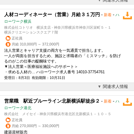
人材コーディネーター（営業）月給３１万円
-
-
新着
ハ
ローワーク横浜
株式会社コトリオ 横浜支店 - 神奈川県横浜市神奈川区栄町５－１
横浜クリエーションスクエア７階
正社員
月給 310,000円 ～ 372,000円
法人営業
とキャリア支援の両方を一気通貫で担当します。
一人が両面を担当するため、施設と求職者の「ミスマッチ」を防げ
るのがこの仕事の醍醐味です。
▼
法人営業
＜医療福祉施設へのサポート＞
・求める人材の... ハローワーク求人番号 14010-37754761
受理日：8月3日 有効期限：10月31日
関連求人情報
営業職 駅近ブルーライン北新横浜駅徒歩２
-
-
新着
ハ
ローワーク港北
株式会社 メイセイ - 神奈川県横浜市港北区北新横浜１－１０－５
正社員
月給 270,000円 ～ 330,000円
建築資材販売