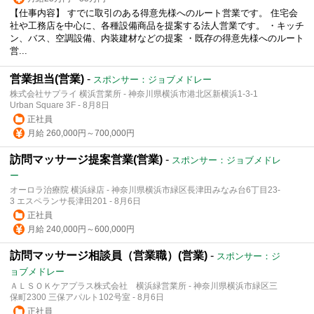
【仕事内容】 すでに取引のある得意先様へのルート営業です。 住宅会
社や工務店を中心に、各種設備商品を提案する法人営業です。 ・キッチ
ン、バス、空調設備、内装建材などの提案 ・既存の得意先様へのルート
営...
営業担当(営業)
-
スポンサー：ジョブメドレー
株式会社サプライ 横浜営業所 - 神奈川県横浜市港北区新横浜1-3-1
Urban Square 3F - 8月8日
正社員
月給 260,000円～700,000円
訪問マッサージ提案営業(営業)
-
スポンサー：ジョブメドレ
ー
オーロラ治療院 横浜緑店 - 神奈川県横浜市緑区長津田みなみ台6丁目23-
3 エスペランサ長津田201 - 8月6日
正社員
月給 240,000円～600,000円
訪問マッサージ相談員（営業職）(営業)
-
スポンサー：ジ
ョブメドレー
ＡＬＳＯＫケアプラス株式会社 横浜緑営業所 - 神奈川県横浜市緑区三
保町2300 三保アパルト102号室 - 8月6日
正社員