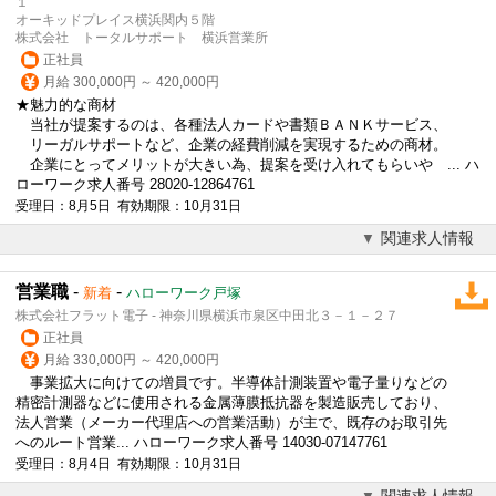
１
オーキッドプレイス横浜関内５階
株式会社 トータルサポート 横浜営業所
正社員
月給 300,000円 ～ 420,000円
★魅力的な商材
当社が提案するのは、各種法人カードや書類ＢＡＮＫサービス、
リーガルサポートなど、企業の経費削減を実現するための商材。
企業にとってメリットが大きい為、提案を受け入れてもらいや ... ハ
ローワーク求人番号 28020-12864761
受理日：8月5日 有効期限：10月31日
関連求人情報
営業職
-
-
新着
ハローワーク戸塚
株式会社フラット電子 - 神奈川県横浜市泉区中田北３－１－２７
正社員
月給 330,000円 ～ 420,000円
事業拡大に向けての増員です。半導体計測装置や電子量りなどの
精密計測器などに使用される金属薄膜抵抗器を製造販売しており、
法人営業
（メーカー代理店への営業活動）が主で、既存のお取引先
へのルート営業... ハローワーク求人番号 14030-07147761
受理日：8月4日 有効期限：10月31日
関連求人情報