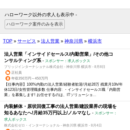
ハローワーク以外の求人も表示中 -
TOP
»
サービス
»
法人営業
»
神奈川県
»
横浜市
法人営業「インサイドセールス/内勤営業」/その他コ
ンサルティング系
-
スポンサー：求人ボックス
ブリッジインターナショナル株式会社 - 神奈川県 横浜市 - 8月8日
正社員
年収350万円～450万円
【仕事内容】100%内勤の法人営業/経験者歓迎/月給28万 残業月10h/年
休123日/女性管理職多数 仕事内容: ・インサイドセールス職「内勤営
業」を募集します! お任せするのは、ITソリューショ...
内装解体・原状回復工事の法人営業/建設業界の現場を
知るあなたへ!月給35万円以上/ノルマなし
-
スポンサー：
求人ボックス
株式会社ゼロ・インターナショナル - 神奈川県 横浜市 - 8月4日