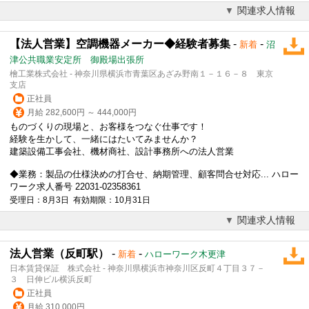
関連求人情報
【法人営業】空調機器メーカー◆経験者募集
-
-
新着
沼
津公共職業安定所 御殿場出張所
檜工業株式会社 - 神奈川県横浜市青葉区あざみ野南１－１６－８ 東京
支店
正社員
月給 282,600円 ～ 444,000円
ものづくりの現場と、お客様をつなぐ仕事です！
経験を生かして、一緒にはたいてみませんか？
建築設備工事会社、機材商社、設計事務所への
法人営業
◆業務：製品の仕様決めの打合せ、納期管理、顧客問合せ対応... ハロー
ワーク求人番号 22031-02358361
受理日：8月3日 有効期限：10月31日
関連求人情報
法人営業（反町駅）
-
-
新着
ハローワーク木更津
日本賃貸保証 株式会社 - 神奈川県横浜市神奈川区反町４丁目３７－
３ 日伸ビル横浜反町
正社員
月給 310,000円