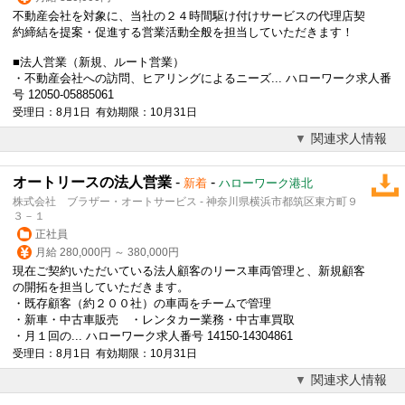
不動産会社を対象に、当社の２４時間駆け付けサービスの代理店契
約締結を提案・促進する営業活動全般を担当していただきます！
■
法人営業
（新規、ルート営業）
・不動産会社への訪問、ヒアリングによるニーズ... ハローワーク求人番
号 12050-05885061
受理日：8月1日 有効期限：10月31日
関連求人情報
オートリースの法人営業
-
-
新着
ハローワーク港北
株式会社 ブラザー・オートサービス - 神奈川県横浜市都筑区東方町９
３－１
正社員
月給 280,000円 ～ 380,000円
現在ご契約いただいている法人顧客のリース車両管理と、新規顧客
の開拓を担当していただきます。
・既存顧客（約２００社）の車両をチームで管理
・新車・中古車販売 ・レンタカー業務・中古車買取
・月１回の... ハローワーク求人番号 14150-14304861
受理日：8月1日 有効期限：10月31日
関連求人情報