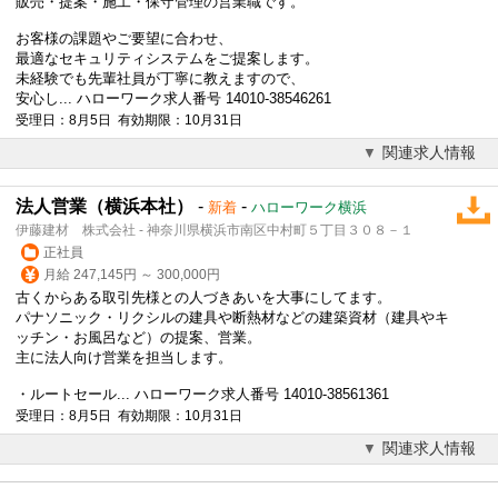
販売・提案・施工・保守管理の営業職です。
お客様の課題やご要望に合わせ、
最適なセキュリティシステムをご提案します。
未経験でも先輩社員が丁寧に教えますので、
安心し... ハローワーク求人番号 14010-38546261
受理日：8月5日 有効期限：10月31日
関連求人情報
法人営業（横浜本社）
-
-
新着
ハローワーク横浜
伊藤建材 株式会社 - 神奈川県横浜市南区中村町５丁目３０８－１
正社員
月給 247,145円 ～ 300,000円
古くからある取引先様との人づきあいを大事にしてます。
パナソニック・リクシルの建具や断熱材などの建築資材（建具やキ
ッチン・お風呂など）の提案、営業。
主に法人向け営業を担当します。
・ルートセール... ハローワーク求人番号 14010-38561361
受理日：8月5日 有効期限：10月31日
関連求人情報