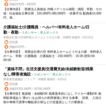
月給22万円～28万円
【仕事内容】 : 医療法人真徳会 沖縄メディカル病院 : 病院 : 常勤 : その
他 : 社会福祉主事任用 : 220,000円-280,000円 ・扶養手当 配偶者14,000
円、第...
介護福祉士/介護職員・ヘルパー/有料老人ホーム/日
勤・夜勤
-
スポンサー：求人ボックス
有限会社青の空有料老人ホームとうやまの家 - 沖縄県 南城市 - 6月16日
正社員
月給23万円～
【仕事内容】 : 有限会社青の空 有料老人ホームとうやまの家 : 有料老人
ホーム : 常勤 : 介護職員 : 介護福祉士 : 230,000円- : 15:00-翌00:00
00:00...
「資格不問」生活支援員/交通費支給/未経験歓迎/残業
なし/障害者施設
-
スポンサー：求人ボックス
障害者支援施設 ソフィア - 沖縄県 南城市 - 8月6日
正社員
月給23万5,240円～25万6,240円
【仕事内容】無資格・未経験OK 残業基本的になし マイカー通勤OK 無
料駐車場あり 障がいをお持ちの利用者様に対する食事、 排泄、 入浴介
助や車椅子誘導や離臥床介助などの支援員としての業務全...