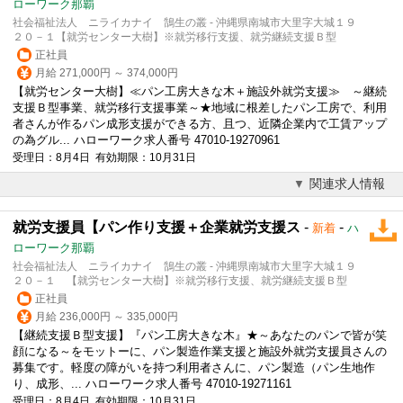
ローワーク那覇
社会福祉法人 ニライカナイ 鵠生の叢 - 沖縄県南城市大里字大城１９
２０－１【就労センター大樹】※就労移行支援、就労継続支援Ｂ型
正社員
月給 271,000円 ～ 374,000円
【就労センター大樹】≪パン工房大きな木＋施設外就労支援≫ ～継続
支援Ｂ型事業、就労移行支援事業～★地域に根差したパン工房で、利用
者さんが作るパン成形支援ができる方、且つ、近隣企業内で工賃アップ
の為グル... ハローワーク求人番号 47010-19270961
受理日：8月4日 有効期限：10月31日
関連求人情報
就労支援員【パン作り支援＋企業就労支援ス
-
-
新着
ハ
ローワーク那覇
社会福祉法人 ニライカナイ 鵠生の叢 - 沖縄県南城市大里字大城１９
２０－１ 【就労センター大樹】※就労移行支援、就労継続支援Ｂ型
正社員
月給 236,000円 ～ 335,000円
【継続支援Ｂ型支援】『パン工房大きな木』★～あなたのパンで皆が笑
顔になる～をモットーに、パン製造作業支援と施設外就労支援員さんの
募集です。軽度の障がいを持つ利用者さんに、パン製造（パン生地作
り、成形、... ハローワーク求人番号 47010-19271161
受理日：8月4日 有効期限：10月31日