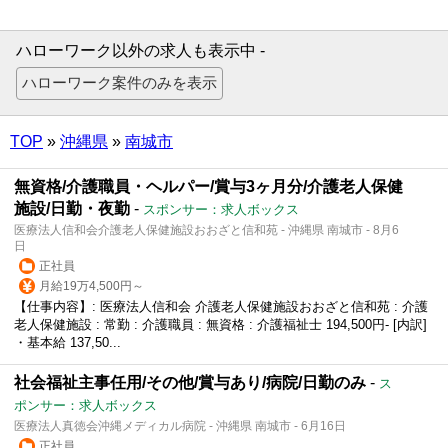
ハローワーク以外の求人も表示中 -
TOP
»
沖縄県
»
南城市
無資格/介護職員・ヘルパー/賞与3ヶ月分/介護老人保健
施設/日勤・夜勤
-
スポンサー：求人ボックス
医療法人信和会介護老人保健施設おおざと信和苑 - 沖縄県 南城市 - 8月6
日
正社員
月給19万4,500円～
【仕事内容】: 医療法人信和会 介護老人保健施設おおざと信和苑 : 介護
老人保健施設 : 常勤 : 介護職員 : 無資格 : 介護福祉士 194,500円- [内訳]
・基本給 137,50...
社会福祉主事任用/その他/賞与あり/病院/日勤のみ
-
ス
ポンサー：求人ボックス
医療法人真徳会沖縄メディカル病院 - 沖縄県 南城市 - 6月16日
正社員