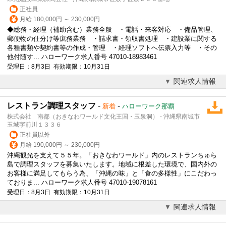
正社員
月給 180,000円 ～ 230,000円
◆総務・経理（補助含む）業務全般 ・電話・来客対応 ・備品管理、
郵便物の仕分け等庶務業務 ・請求書・領収書処理 ・建設業に関する
各種書類や契約書等の作成・管理 ・経理ソフトへ伝票入力等 ・その
他付随す... ハローワーク求人番号 47010-18983461
受理日：8月3日 有効期限：10月31日
関連求人情報
レストラン調理スタッフ
-
-
新着
ハローワーク那覇
株式会社 南都（おきなわワールド文化王国・玉泉洞） - 沖縄県南城市
玉城字前川１３３６
正社員以外
月給 190,000円 ～ 230,000円
沖縄観光を支えて５５年。「おきなわワールド」内のレストランちゅら
島で調理スタッフを募集いたします。地域に根差した環境で、国内外の
お客様に満足してもらう為、「沖縄の味」と「食の多様性」にこだわっ
ておりま... ハローワーク求人番号 47010-19078161
受理日：8月3日 有効期限：10月31日
関連求人情報