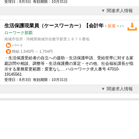
受理日：8月3日 有効期限：10月31日
関連求人情報
生活保護現業員（ケースワーカー）【会計年
-
-
新着
ハ
ローワーク那覇
南城市役所 - 沖縄県南城市佐敷字新里１８７０番地
パート
時給 1,540円 ～ 1,754円
・生活保護受給者の自立への援助・生活保護申請、受給世帯に対する家
庭訪問や相談、調整等・生活保護費の算定・その他、社会福祉課長が指
示する業務変更範囲：変更なし... ハローワーク求人番号 47010-
19145561
受理日：8月3日 有効期限：10月31日
関連求人情報