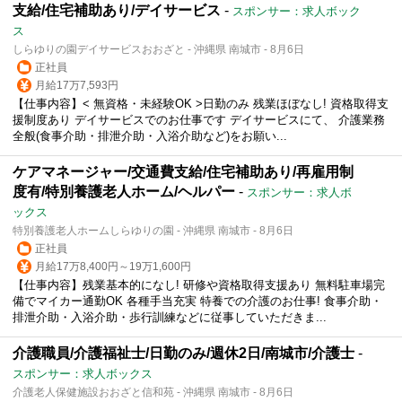
支給/住宅補助あり/デイサービス
-
スポンサー：求人ボック
ス
しらゆりの園デイサービスおおざと - 沖縄県 南城市 - 8月6日
正社員
月給17万7,593円
【仕事内容】< 無資格・未経験OK >日勤のみ 残業ほぼなし! 資格取得支
援制度あり デイサービスでのお仕事です デイサービスにて、 介護業務
全般(食事介助・排泄介助・入浴介助など)をお願い...
ケアマネージャー/交通費支給/住宅補助あり/再雇用制
度有/特別養護老人ホーム/ヘルパー
-
スポンサー：求人ボ
ックス
特別養護老人ホームしらゆりの園 - 沖縄県 南城市 - 8月6日
正社員
月給17万8,400円～19万1,600円
【仕事内容】残業基本的になし! 研修や資格取得支援あり 無料駐車場完
備でマイカー通勤OK 各種手当充実 特養での介護のお仕事! 食事介助・
排泄介助・入浴介助・歩行訓練などに従事していただきま...
介護職員/介護福祉士/日勤のみ/週休2日/南城市/介護士
-
スポンサー：求人ボックス
介護老人保健施設おおざと信和苑 - 沖縄県 南城市 - 8月6日