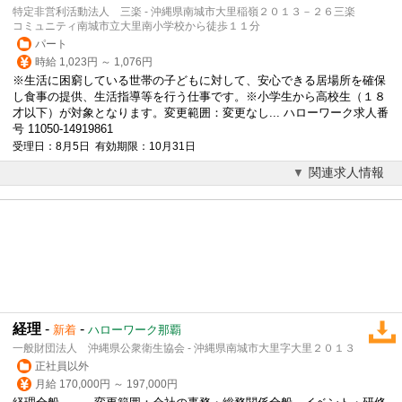
特定非営利活動法人 三楽 - 沖縄県南城市大里稲嶺２０１３－２６三楽
コミュニティ南城市立大里南小学校から徒歩１１分
パート
時給 1,023円 ～ 1,076円
※生活に困窮している世帯の子どもに対して、安心できる居場所を確保
し食事の提供、生活指導等を行う仕事です。※小学生から高校生（１８
才以下）が対象となります。変更範囲：変更なし... ハローワーク求人番
号 11050-14919861
受理日：8月5日 有効期限：10月31日
関連求人情報
経理
-
-
新着
ハローワーク那覇
一般財団法人 沖縄県公衆衛生協会 - 沖縄県南城市大里字大里２０１３
正社員以外
月給 170,000円 ～ 197,000円