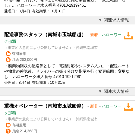
し」... ハローワーク求人番号 47010-19197461
受理日：8月4日 有効期限：10月31日
関連求人情報
配送事務スタッフ（南城市玉城船越）
-
-
新着
ハローワー
ク那覇
（事業所の意向により公開していません） - 沖縄県南城市
有期雇用
月給 203,000円
・廃棄物回収の配送係として、電話対応やシステム入力。・配送ルート
や物量の確認後、ドライバーの振り分けや指示を行う変更範囲：変更な
し... ハローワーク求人番号 47010-19212961
受理日：8月4日 有効期限：10月31日
関連求人情報
重機オペレーター（南城市玉城船越）
-
-
新着
ハローワー
ク那覇
（事業所の意向により公開していません） - 沖縄県南城市
有期雇用
月給 214,368円