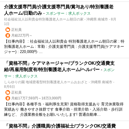
介護支援専門員/介護支援専門員/賞与あり/特別養護老
人ホーム/日勤のみ
-
スポンサー：求人ボックス
社会福祉法人以和貴会特別養護老人ホーム朝日の家 - 沖縄県 南城市 - 8月
1日
正社員
月給22万円～
【仕事内容】 : 社会福祉法人以和貴会 特別養護老人ホーム朝日の家 : 特
別養護老人ホーム : 常勤 : 介護支援専門員 : 介護支援専門員(ケアマネー
ジャー) : 220,000円- ...
「資格不問」ケアマネージャー/ブランクOK/交通費支
給/再雇用制度有/特別養護老人ホーム/ヘルパー
-
スポン
サー：求人ボックス
しらゆりの園 地域密着型特別養護老人ホームおおざと - 沖縄県 南城市 -
8月6日
正社員
月給17万7,593円～18万3,000円
【仕事内容】各種手当・福利厚生充実! 資格取得支援あり 育児休業取得
実績あり 働きやすさ抜群です 食事介助・排泄介助・入浴介助・歩行訓
練など、 介護業務全般をお願いいたします! 普通自動車...
「資格不問」介護職員/介護福祉士/ブランクOK/交通費