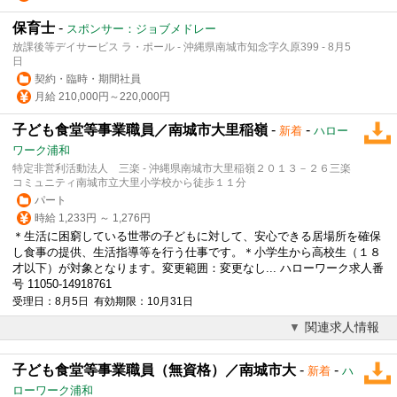
保育士
-
スポンサー：ジョブメドレー
放課後等デイサービス ラ・ポール - 沖縄県南城市知念字久原399 - 8月5
日
契約・臨時・期間社員
月給 210,000円～220,000円
子ども食堂等事業職員／南城市大里稲嶺
-
-
新着
ハロー
ワーク浦和
特定非営利活動法人 三楽 - 沖縄県南城市大里稲嶺２０１３－２６三楽
コミュニティ南城市立大里小学校から徒歩１１分
パート
時給 1,233円 ～ 1,276円
＊生活に困窮している世帯の子どもに対して、安心できる居場所を確保
し食事の提供、生活指導等を行う仕事です。＊小学生から高校生（１８
才以下）が対象となります。変更範囲：変更なし... ハローワーク求人番
号 11050-14918761
受理日：8月5日 有効期限：10月31日
関連求人情報
子ども食堂等事業職員（無資格）／南城市大
-
-
新着
ハ
ローワーク浦和