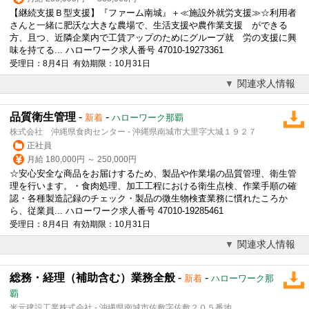
【継続支援Ｂ型支援】『ファーム南城』＋≪施設外就労支援≫☆利用者
さんと一緒に肥沃な大きな農場で、生活支援や農作業支援 ができる
方、且つ、近隣企業内で工賃アップのためにグループ就 労の支援に興
味を持てる... ハローワーク求人番号 47010-19273361
受理日：8月4日 有効期限：10月31日
関連求人情報
品質衛生管理
-
-
新着
ハローワーク那覇
株式会社 沖縄県食肉センター - 沖縄県南城市大里字大城１９２７
正社員
月給 180,000円 ～ 250,000円
☆安心安全な商品をお届けするため、製品や作業場の品質管理、衛生管
理を行います。・食肉処理、加工工程における衛生点検、作業手順の確
認・各種製造記録のチェック・製品の微生物検査業務に慣れたころか
ら、従業員... ハローワーク求人番号 47010-19285461
受理日：8月4日 有効期限：10月31日
関連求人情報
総務・経理（補助含む）業務全般
-
-
新着
ハローワーク那
覇
米元建設工業株式会社 - 沖縄県南城市佐敷字佐敷２０５番地