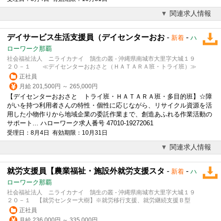
関連求人情報
デイサービス生活支援員（デイセンターおお
-
-
新着
ハ
ローワーク那覇
社会福祉法人 ニライカナイ 鵠生の叢 - 沖縄県南城市大里字大城１９
２０－１ ≪デイセンターおおさと（ＨＡＴＡＲＡ班・トライ班）≫
正社員
月給 201,500円 ～ 265,000円
【デイセンターおおさと トライ班・ＨＡＴＡＲＡ班・多目的班】☆障
がいを持つ利用者さんの特性・個性に応じながら、リサイクル資源を活
用した小物作りから地域企業の委託作業まで、創造あふれる作業活動の
サポート... ハローワーク求人番号 47010-19272061
受理日：8月4日 有効期限：10月31日
関連求人情報
就労支援員【農業福祉・施設外就労支援スタ
-
-
新着
ハ
ローワーク那覇
社会福祉法人 ニライカナイ 鵠生の叢 - 沖縄県南城市大里字大城１９
２０－１ 【就労センター大樹】※就労移行支援、就労継続支援Ｂ型
正社員
月給 236,000円 ～ 335,000円