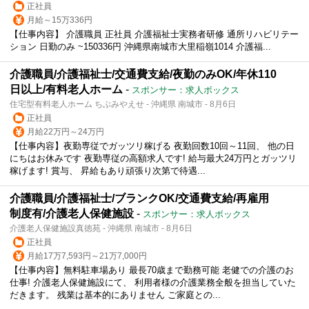
正社員
月給～15万336円
【仕事内容】 介護職員 正社員 介護福祉士実務者研修 通所リハビリテー
ション 日勤のみ ~150336円 沖縄県南城市大里稲嶺1014 介護福...
介護職員/介護福祉士/交通費支給/夜勤のみOK/年休110
日以上/有料老人ホーム
-
スポンサー：求人ボックス
住宅型有料老人ホーム ちぶみやえせ - 沖縄県 南城市 - 8月6日
正社員
月給22万円～24万円
【仕事内容】夜勤専従でガッツリ稼げる 夜勤回数10回～11回、 他の日
にちはお休みです 夜勤専従の高額求人です! 給与最大24万円とガッツリ
稼げます! 賞与、 昇給もあり頑張り次第で待遇...
介護職員/介護福祉士/ブランクOK/交通費支給/再雇用
制度有/介護老人保健施設
-
スポンサー：求人ボックス
介護老人保健施設真徳苑 - 沖縄県 南城市 - 8月6日
正社員
月給17万7,593円～21万7,000円
【仕事内容】無料駐車場あり 最長70歳まで勤務可能 老健での介護のお
仕事! 介護老人保健施設にて、 利用者様の介護業務全般を担当していた
だきます。 残業は基本的にありません ご家庭との...