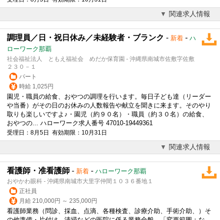
関連求人情報
調理員／日・祝日休み／未経験者・ブランク
-
-
新着
ハ
ローワーク那覇
社会福祉法人 ともえ福祉会 めだか保育園 - 沖縄県南城市佐敷字佐敷
２３０－１
パート
時給 1,025円
園児・職員の給食、おやつの調理を行います。毎日子ども達（リーダー
や当番）がその日のお休みの人数報告や献立を聞きに来ます。そのやり
取りも楽しいですよ♪・園児（約９０名）・職員（約３０名）の給食、
おやつの... ハローワーク求人番号 47010-19449361
受理日：8月5日 有効期限：10月31日
関連求人情報
看護師・准看護師
-
-
新着
ハローワーク那覇
おやかわ眼科 - 沖縄県南城市大里字仲間１０３６番地１
正社員
月給 210,000円 ～ 235,000円
看護師業務（問診、採血、点滴、各種検査、診療介助、手術介助、）そ
の他準備・片付け、清掃などの医院に係る業務全般。「変更範囲：な