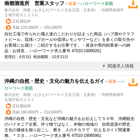
南都酒造所 営業スタッフ
-
-
新着
ハローワーク那覇
株式会社 南都（おきなわワールド文化王国・玉泉洞） - 沖縄県南城市
玉城字前川１３３６
正社員以外
月給 220,000円 ～ 250,000円
自社工場で作られた職人達のこだわりが詰まった商品（ハブ酒やクラフ
トビール、琉球ハブボールや琉球レモンサワーなど）を多くの取引先や
お客様にお届け・ご紹介するお仕事です。・発送や県内卸業者への納
品・お得意... ハローワーク求人番号 47010-19080261
受理日：8月3日 有効期限：10月31日
関連求人情報
沖縄の自然・歴史・文化の魅力を伝えるガイ
-
-
新着
ハ
ローワーク那覇
株式会社 南都（おきなわワールド文化王国・玉泉洞） - 沖縄県南城市
玉城字前川２０２
正社員以外
月給 190,000円 ～ 210,000円
沖縄の自然・歴史・文化など沖縄の魅力をお伝えして５０年、沖縄観光
のパイオニア企業。作り物ではなく、本物の地域の 自然資源や歴史、
文化の価値を掘り起こし、磨き、人のチカラで 伝えるガイド関連業
務。＊スタ... ハローワーク求人番号 47010-19085961