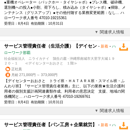
●重機オペレーター（バックホー・タイヤシャボ）●プレス機、破砕機、
選別機への投入●小割、荷下ろし、積み込み（タイヤシャボ）●掃除、メ
ンテナンス（グリスアップ）●その他付随する業務変更範囲：なし... ハ
ローワーク求人番号 47010-19215361
受理日：8月4日 有効期限：10月31日
関連求人情報
サービス管理責任者（生活介護）【デイセン
-
-
新着
ハ
ローワーク那覇
社会福祉法人 ニライカナイ 鵠生の叢 - 沖縄県南城市大里字大城１９
２０－１ ≪デイセンターおおさと １階≫
正社員
月給 271,000円 ～ 373,000円
【デイセンターおおさと トライ班・ＨＡＴＡＲＡ班・スマイル班・ふ
んわり班】『サービス管理責任者業務』主に、以下の業務★生活介護利
用者の個別支援計画関連書類作成、利用者の意思決定 支援、地域の関
係機関と... ハローワーク求人番号 47010-19269761
受理日：8月4日 有効期限：10月31日
関連求人情報
サービス管理責任者【パン工房＋企業就労】
-
-
新着
ハ