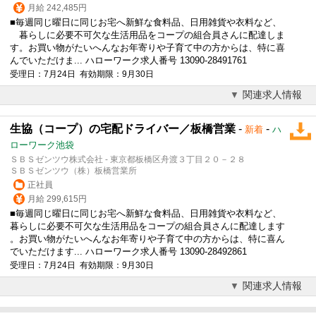
月給 242,485円
■毎週同じ曜日に同じお宅へ新鮮な食料品、日用雑貨や衣料など、
暮らしに必要不可欠な生活用品をコープの組合員さんに配達しま
す。お買い物がたいへんなお年寄りや子育て中の方からは、特に喜
んでいただけま... ハローワーク求人番号 13090-28491761
受理日：7月24日 有効期限：9月30日
関連求人情報
生協（コープ）の宅配ドライバー／板橋営業
-
-
新着
ハ
ローワーク池袋
ＳＢＳゼンツウ株式会社 - 東京都板橋区舟渡３丁目２０－２８
ＳＢＳゼンツウ（株）板橋営業所
正社員
月給 299,615円
■毎週同じ曜日に同じお宅へ新鮮な食料品、日用雑貨や衣料など、
暮らしに必要不可欠な生活用品をコープの組合員さんに配達します
。お買い物がたいへんなお年寄りや子育て中の方からは、特に喜ん
でいただけます... ハローワーク求人番号 13090-28492861
受理日：7月24日 有効期限：9月30日
関連求人情報