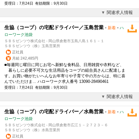
受理日：7月24日 有効期限：9月30日
関連求人情報
生協（コープ）の宅配ドライバー／玉島営業
-
-
新着
ハ
ローワーク池袋
ＳＢＳゼンツウ株式会社 - 岡山県倉敷市玉島八島１６１－１
ＳＢＳゼンツウ（株）玉島営業所
正社員
月給 242,485円
■毎週同じ曜日に同じお宅へ新鮮な食料品、日用雑貨や衣料など、
暮らしに必要不可欠な生活用品をコープの組合員さんに配達しま
す。お買い物がたいへんなお年寄りや子育て中の方からは、特に喜
んでいただけま... ハローワーク求人番号 13090-28490461
受理日：7月24日 有効期限：9月30日
関連求人情報
生協（コープ）の宅配ドライバー／水島営業
-
-
新着
ハ
ローワーク池袋
ＳＢＳゼンツウ株式会社 - 岡山県倉敷市広江１－２７２３－６
ＳＢＳゼンツウ（株）水島営業所
正社員