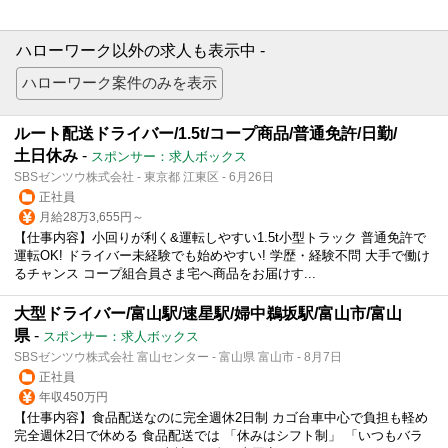
ハローワーク以外の求人も表示中 -
ルート配送ドライバー/1.5t/コープ商品/普通免許/日勤/
土日休み
-
スポンサー：求人ボックス
SBSゼンツウ株式会社 - 東京都 江東区 - 6月26日
正社員
月給28万3,655円～
【仕事内容】小回りが利く&運転しやすい1.5t小型トラック 普通免許で
運転OK! ドライバー未経験でも始めやすい! 学歴・経験不問 大手で働け
るチャンス コープ組合員さま宅へ商品をお届けす...
大型ドライバー/富山駅/速星駅/婦中鵜坂駅/富山市/富山
県
-
スポンサー：求人ボックス
SBSゼンツウ株式会社 富山センター - 富山県 富山市 - 8月7日
正社員
年収450万円
【仕事内容】食品配送なのに完全週休2日制 カゴ台車中心で負担も軽め
完全週休2日で休める 食品配送では 「休みはシフト制」 「いつもバラ