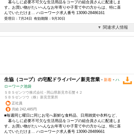
暮らしに必要不可欠な生活用品をコープの組合員さんに配達しま
す。お買い物がたいへんなお年寄りや子育て中の方からは、特に喜
んでいただけま... ハローワーク求人番号 13090-28486161
受理日：7月24日 有効期限：9月30日
関連求人情報
生協（コープ）の宅配ドライバー／新見営業
-
-
新着
ハ
ローワーク池袋
ＳＢＳゼンツウ株式会社 - 岡山県新見市石蟹４２
ＳＢＳゼンツウ（株）新見営業所
正社員
月給 242,485円
■毎週同じ曜日に同じお宅へ新鮮な食料品、日用雑貨や衣料など、
暮らしに必要不可欠な生活用品をコープの組合員さんに配達しま
す。お買い物がたいへんなお年寄りや子育て中の方からは、特に喜
んでいただけま... ハローワーク求人番号 13090-28489661