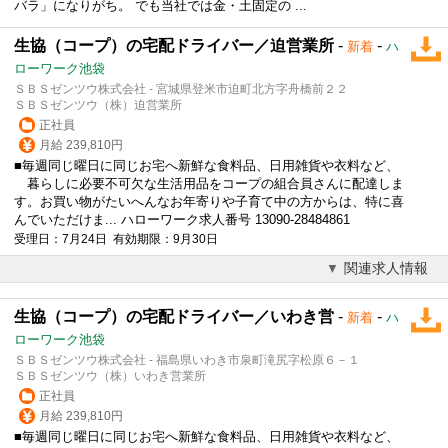
バラ」になりがち。 でも当社では金・土固定の ...
生協（コープ）の宅配ドライバー／迫営業所
-
-
新着
ハ
ローワーク池袋
ＳＢＳゼンツウ株式会社 - 宮城県登米市迫町北方字舟橋前２２
ＳＢＳゼンツウ（株）迫営業所
正社員
月給 239,810円
■毎週同じ曜日に同じお宅へ新鮮な食料品、日用雑貨や衣料など、
暮らしに必要不可欠な生活用品をコープの組合員さんに配達しま
す。お買い物がたいへんなお年寄りや子育て中の方からは、特に喜
んでいただけま... ハローワーク求人番号 13090-28484861
受理日：7月24日 有効期限：9月30日
関連求人情報
生協（コープ）の宅配ドライバー／いわき営
-
-
新着
ハ
ローワーク池袋
ＳＢＳゼンツウ株式会社 - 福島県いわき市泉町滝尻字松原６－１
ＳＢＳゼンツウ（株）いわき営業所
正社員
月給 239,810円
■毎週同じ曜日に同じお宅へ新鮮な食料品、日用雑貨や衣料など、