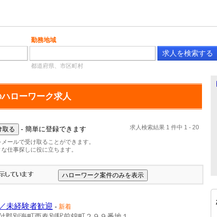
勤務地域
都道府県、市区町村
のハローワーク求人
求人検索結果 1 件中 1 - 20
- 簡単に登録できます
をメールで受け取ることができます。
ィな仕事探しに役に立ちます。
／未経験者歓迎
-
新着
付郡別海町西春別駅前錦町２９９番地１