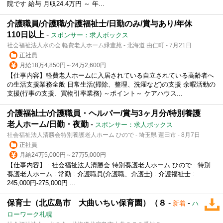
院です 給与 月収24.4万円 ～ 年...
介護職員/介護職/介護福祉士/日勤のみ/賞与あり/年休
110日以上
-
スポンサー：求人ボックス
社会福祉法人水の会 軽費老人ホーム緑豊苑 - 北海道 由仁町 - 7月21日
正社員
月給18万4,850円～24万2,600円
【仕事内容】軽費老人ホームに入居されている自立されている高齢者へ
の生活支援業務全般 日常生活(掃除、整理、洗濯など)の支援 余暇活動の
支援(行事の支援、買物引率業務) ～ポイント～ ケアハウス...
介護福祉士/介護職員・ヘルパー/賞与3ヶ月分/特別養護
老人ホーム/日勤・夜勤
-
スポンサー：求人ボックス
社会福祉法人清勝会特別養護老人ホーム ひので - 埼玉県 蓮田市 - 8月7日
正社員
月給24万5,000円～27万5,000円
【仕事内容】 : 社会福祉法人清勝会 特別養護老人ホーム ひので : 特別
養護老人ホーム : 常勤 : 介護職員(介護職、介護士) : 介護福祉士 :
245,000円-275,000円 ...
保育士（北広島市 大曲いちい保育園）（８
-
-
新着
ハ
ローワーク札幌