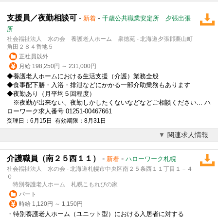
支援員／夜勤相談可
-
-
新着
千歳公共職業安定所 夕張出張
所
社会福祉法人 水の会 養護老人ホーム 泉徳苑 - 北海道夕張郡栗山町
角田２８４番地５
正社員以外
月給 198,250円 ～ 231,000円
◆養護老人ホームにおける生活支援（介護）業務全般
◆食事配下膳・入浴・排泄などにかかる一部介助業務もあります
◆夜勤あり（月平均５回程度）
※夜勤が出来ない、夜勤しかしたくないなどなどご相談ください... ハ
ローワーク求人番号 01251-00467661
受理日：6月15日 有効期限：8月31日
関連求人情報
介護職員（南２５西１１）
-
-
新着
ハローワーク札幌
社会福祉法人 水の会 - 北海道札幌市中央区南２５条西１１丁目１－４
０
特別養護老人ホーム 札幌こもれびの家
パート
時給 1,120円 ～ 1,150円
・特別養護老人ホーム（ユニット型）における入居者に対する