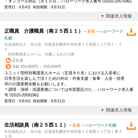
・オンコール対応（月１０日... ハローワーク求人番号 01010-20575961
受理日：6月4日 有効期限：8月31日
関連求人情報
正職員 介護職員（南２５西１１）
-
-
新着
ハローワーク
札幌
社会福祉法人 水の会 - 北海道札幌市中央区南２５条西１１丁目１－４
０
特別養護老人ホーム 札幌こもれびの家
正社員
月給 204,850円 ～ 258,000円
ユニット型特別養護老人ホーム（定員８０名）における入居者に
日常生活を楽しんで頂くための外出・外食支援・食事・入浴・排泄
等の介護業務全般をお願いします。
＊調理・清掃・洗濯業務については外部委託のた... ハローワーク求人番
号 01010-20591961
受理日：6月4日 有効期限：8月31日
関連求人情報
生活相談員（南２５西１１）
-
-
新着
ハローワーク札幌
社会福祉法人 水の会 - 北海道札幌市中央区南２５条西１１丁目１番４
０号