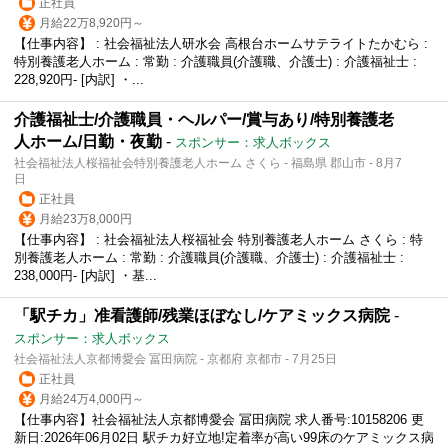
正社員
月給22万8,920円～
【仕事内容】 : 社会福祉法人研水会 高根台ホームサテライトたかむら :
特別養護老人ホーム : 常勤 : 介護職員(介護職、介護士) : 介護福祉士 :
228,920円- [内訳] ・...
介護福祉士/介護職員・ヘルパー/賞与あり/特別養護老
人ホーム/日勤・夜勤
-
スポンサー：求人ボックス
社会福祉法人桜福祉会特別養護老人ホーム さくら - 福島県 郡山市 - 8月7
日
正社員
月給23万8,000円
【仕事内容】 : 社会福祉法人桜福祉会 特別養護老人ホーム さくら : 特
別養護老人ホーム : 常勤 : 介護職員(介護職、介護士) : 介護福祉士 :
238,000円‐ [内訳] ・基...
「駅チカ」准看護師/残業ほぼなし/ケアミックス病院
-
スポンサー：求人ボックス
社会福祉法人京都博愛会 冨田病院 - 京都府 京都市 - 7月25日
正社員
月給24万4,000円～
【仕事内容】社会福祉法人京都博愛会 冨田病院 求人番号:10158206 更
新日:2026年06月02日 駅チカ好立地!定着率が高い99床のケアミックス病