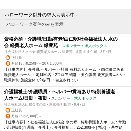
ハローワーク以外の求人も表示中 -
資格必須・介護職/日勤/有老/由仁駅/社会福祉法人 水の
会 軽費老人ホーム 緑豊苑
-
スポンサー：求人ボックス
社会福祉法人水の会 軽費老人ホーム 緑豊苑 - 北海道 由仁町 - 8月4日
正社員
月給18万8,250円～26万1,500円
【仕事内容】 介護職/ヘルパー 正社員 有料老人ホーム ・由仁町にある
軽費老人ホーム ・定員50名・2フロア展開 ・要介護者:要支援者→5:5 ・
職員体制:施設全体で2名/日 ・自立されてい...
介護福祉士/介護職員・ヘルパー/賞与あり/特別養護老
人ホーム/日勤・夜勤
-
スポンサー：求人ボックス
社会福祉法人山根会水の郷 - 東京都 町田市 - 8月7日
正社員
月給25万2,300円～
【仕事内容】 : 社会福祉法人山根会 水の郷 : 特別養護老人ホーム : 常勤
: 介護職員(介護職、介護士) : 介護福祉士 : 252,300円- [内訳] ・基本給