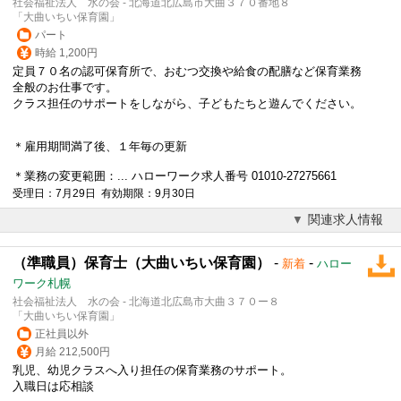
社会福祉法人 水の会 - 北海道北広島市大曲３７０番地８
「大曲いちい保育園」
パート
時給 1,200円
定員７０名の認可保育所で、おむつ交換や給食の配膳など保育業務
全般のお仕事です。
クラス担任のサポートをしながら、子どもたちと遊んでください。
＊雇用期間満了後、１年毎の更新
＊業務の変更範囲：... ハローワーク求人番号 01010-27275661
受理日：7月29日 有効期限：9月30日
関連求人情報
（準職員）保育士（大曲いちい保育園）
-
-
新着
ハロー
ワーク札幌
社会福祉法人 水の会 - 北海道北広島市大曲３７０ー８
「大曲いちい保育園」
正社員以外
月給 212,500円
乳児、幼児クラスへ入り担任の保育業務のサポート。
入職日は応相談