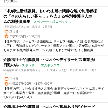
170,300円...
「札幌/生活相談員」もいわ山麓の閑静な地で利用者様
の「その人らしい暮らし」を支える特別養護老人ホー
ムの相談員募集
-
スポンサー：求人ボックス
社会福祉法人水の会 - 北海道 - 7月7日
正社員
年収300万円～500万円
【仕事内容】サービス>介護福祉士 サービス>福祉・介護 会員属性など
に応じ、当該求人をビズリーチ上で閲覧された際に内容が異なる場合が
あります 特別養護老人ホーム 札幌こもれびの家における相談員...
介護福祉士/介護職員・ヘルパー/デイサービス事業所/
日勤のみ
-
スポンサー：求人ボックス
社会福祉法人北養会亀有デイサービスさくらんぼ - 東京都 葛飾区 - 8月7
日
正社員
年収266万400円～413万4,000円
【仕事内容】 : 社会福祉法人北養会 亀有デイサービスさくらんぼ : デイ
サービス事業所 : 常勤 : 介護職員(介護職、介護士) : 介護福祉士 :
2,660,400円-4,134,0...
介護福祉士/介護職員・ヘルパー/賞与あり/デイサービ