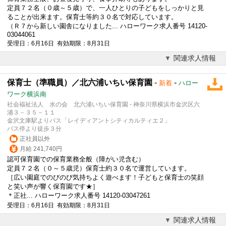
定員７２名（０歳～５歳）で、一人ひとりの子どもをしっかりと見
ることが出来ます。保育士等約３０名で対応しています。
（Ｒ７から新しい園舎になりました... ハローワーク求人番号 14120-
03044061
受理日：6月16日 有効期限：8月31日
関連求人情報
保育士（準職員）／北六浦いちい保育園
-
-
新着
ハロー
ワーク横浜南
社会福祉法人 水の会 北六浦いちい保育園 - 神奈川県横浜市金沢区六
浦３－３５－１１
金沢文庫駅よりバス「レイディアントシティカルティエ２」
バス停より徒歩３分
正社員以外
月給 241,740円
認可保育園での保育業務全般（障がい児含む）
定員７２名（０～５歳児）保育士約３０名で運営しています。
［広い園庭でのびのび気持ちよく遊べます！子どもと保育士の笑顔
と笑い声が響く保育園です★］
＊正社... ハローワーク求人番号 14120-03047261
受理日：6月16日 有効期限：8月31日
関連求人情報