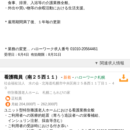
食事、排泄、入浴等の介護業務全般。
・外出や買い物等の余暇活動における生活支援。
＊雇用期間満了後、１年毎の更新
＊業務の変更... ハローワーク求人番号 01010-20564461
受理日：6月4日 有効期限：8月31日
関連求人情報
看護職員（南２５西１１）
-
-
新着
ハローワーク札幌
社会福祉法人 水の会 - 北海道札幌市中央区南２５条西１１丁目１－４
０
特別養護老人ホーム 札幌こもれびの家
正社員
月給 204,000円 ～ 262,000円
ユニット型特別養護老人ホームにおける看護業務全般
・ご利用者への医療的処置（胃ろう造設者への栄養補給、
インシュリン注射、採血等含む）
・ご利用者の受診時における付き添い