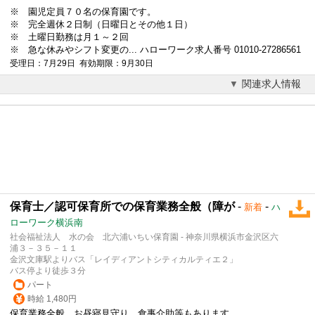
※ 園児定員７０名の保育園です。
※ 完全週休２日制（日曜日とその他１日）
※ 土曜日勤務は月１～２回
※ 急な休みやシフト変更の... ハローワーク求人番号 01010-27286561
受理日：7月29日 有効期限：9月30日
関連求人情報
保育士／認可保育所での保育業務全般（障が
-
-
新着
ハ
ローワーク横浜南
社会福祉法人 水の会 北六浦いちい保育園 - 神奈川県横浜市金沢区六
浦３－３５－１１
金沢文庫駅よりバス「レイディアントシティカルティエ２」
バス停より徒歩３分
パート
時給 1,480円
保育業務全般、お昼寝見守り、食事介助等もあります。