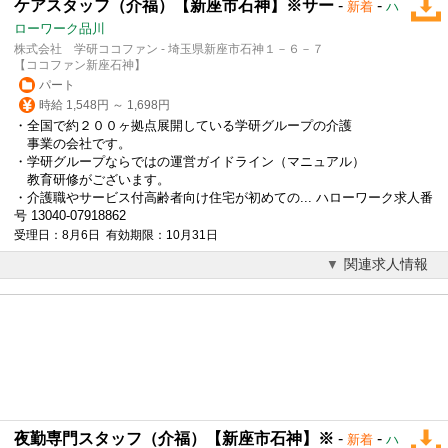
ケアスタッフ（介福）【新座市石神】※サー
-
-
新着
ハ
ローワーク品川
株式会社 学研ココファン - 埼玉県新座市石神１－６－７
【ココファン新座石神】
パート
時給 1,548円 ～ 1,698円
・全国で約２００ヶ拠点展開している学研グループの介護
事業の会社です。
・学研グループならではの運営ガイドライン（マニュアル）
教育研修がございます。
・介護職やサービス付高齢者向け住宅が初めての... ハローワーク求人番
号 13040-07918862
受理日：8月6日 有効期限：10月31日
関連求人情報
夜勤専門スタッフ（介福）【新座市石神】※
-
-
新着
ハ