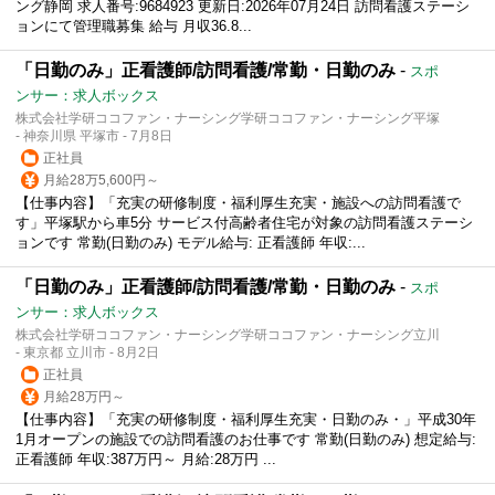
ング静岡 求人番号:9684923 更新日:2026年07月24日 訪問看護ステーシ
ョンにて管理職募集 給与 月収36.8...
「日勤のみ」正看護師/訪問看護/常勤・日勤のみ
-
スポ
ンサー：求人ボックス
株式会社学研ココファン・ナーシング学研ココファン・ナーシング平塚
- 神奈川県 平塚市 - 7月8日
正社員
月給28万5,600円～
【仕事内容】「充実の研修制度・福利厚生充実・施設への訪問看護で
す」平塚駅から車5分 サービス付高齢者住宅が対象の訪問看護ステーシ
ョンです 常勤(日勤のみ) モデル給与: 正看護師 年収:...
「日勤のみ」正看護師/訪問看護/常勤・日勤のみ
-
スポ
ンサー：求人ボックス
株式会社学研ココファン・ナーシング学研ココファン・ナーシング立川
- 東京都 立川市 - 8月2日
正社員
月給28万円～
【仕事内容】「充実の研修制度・福利厚生充実・日勤のみ・」平成30年
1月オープンの施設での訪問看護のお仕事です 常勤(日勤のみ) 想定給与:
正看護師 年収:387万円～ 月給:28万円 ...