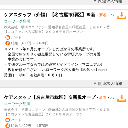
関連求人情報
ケアスタッフ（介福）【名古屋市緑区】※新
-
-
新着
ハ
ローワーク品川
株式会社 学研ココファン - 愛知県名古屋市緑区徳重５丁目４０７番
【ココファン名古屋徳重】２０２６年８月オープン
パート
時給 1,480円 ～ 1,630円
※２０２６年８月にオープンしたばかりの事業所です。
・全国で約２００ヶ拠点展開している学研グループの介護
事業の会社です。
・学研グループならではの運営ガイドライン（マニュアル）
教育研修がござい... ハローワーク求人番号 13040-08186562
受理日：8月6日 有効期限：10月31日
関連求人情報
ケアスタッフ【名古屋市緑区】※新規オープ
-
-
新着
ハ
ローワーク品川
株式会社 学研ココファン - 愛知県名古屋市緑区徳重５丁目４０７番
【ココファン名古屋徳重】２０２６年８月オープン
パート
時給 1,420円 ～ 1,570円