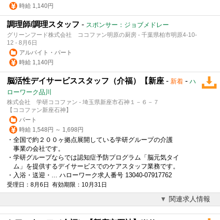
時給 1,140円
調理師/調理スタッフ
-
スポンサー：ジョブメドレー
グリーンフード株式会社 ココファン明原の厨房 - 千葉県柏市明原4-10-
12 - 8月6日
アルバイト・パート
時給 1,140円
脳活性デイサービススタッフ（介福）【新座
-
-
新着
ハ
ローワーク品川
株式会社 学研ココファン - 埼玉県新座市石神１－６－７
【ココファン新座石神】
パート
時給 1,548円 ～ 1,698円
・全国で約２００ヶ拠点展開している学研グループの介護
事業の会社です。
・学研グループならでは認知症予防プログラム「脳元気タイ
ム」を提供するデイサービスでのケアスタッフ業務です。
・入浴・送迎・... ハローワーク求人番号 13040-07917762
受理日：8月6日 有効期限：10月31日
関連求人情報