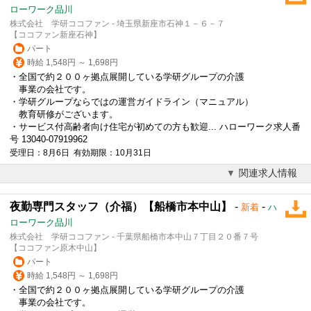
ローワーク品川
株式会社 学研ココファン - 埼玉県新座市石神１－６－７
【ココファン新座石神】
パート
時給 1,548円 ～ 1,698円
・全国で約２００ヶ拠点展開している学研グループの介護
事業の会社です。
・学研グループならではの運営ガイドライン（マニュアル）
教育研修がございます。
・サービス付高齢者向け住宅が初めての方も歓迎... ハローワーク求人番
号 13040-07919962
受理日：8月6日 有効期限：10月31日
関連求人情報
夜勤専門スタッフ（介福）【船橋市本中山】
-
-
新着
ハ
ローワーク品川
株式会社 学研ココファン - 千葉県船橋市本中山７丁目２０番７号
【ココファン原木中山】
パート
時給 1,548円 ～ 1,698円
・全国で約２００ヶ拠点展開している学研グループの介護
事業の会社です。