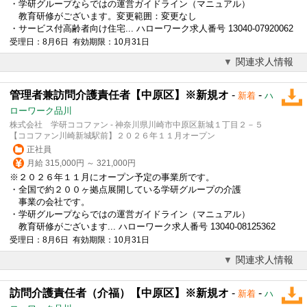
・学研グループならではの運営ガイドライン（マニュアル）
教育研修がございます。変更範囲：変更なし
・サービス付高齢者向け住宅... ハローワーク求人番号 13040-07920062
受理日：8月6日 有効期限：10月31日
関連求人情報
管理者兼訪問介護責任者【中原区】※新規オ
-
-
新着
ハ
ローワーク品川
株式会社 学研ココファン - 神奈川県川崎市中原区新城１丁目２－５
【ココファン川崎新城駅前】２０２６年１１月オープン
正社員
月給 315,000円 ～ 321,000円
※２０２６年１１月にオープン予定の事業所です。
・全国で約２００ヶ拠点展開している学研グループの介護
事業の会社です。
・学研グループならではの運営ガイドライン（マニュアル）
教育研修がございます... ハローワーク求人番号 13040-08125362
受理日：8月6日 有効期限：10月31日
関連求人情報
訪問介護責任者（介福）【中原区】※新規オ
-
-
新着
ハ