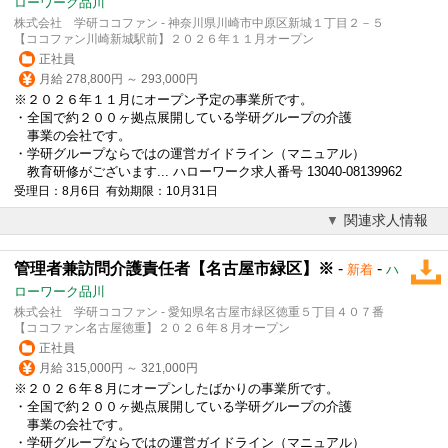
ローワーク品川
株式会社 学研ココファン - 神奈川県川崎市中原区新城１丁目２－５
【ココファン川崎新城駅前】２０２６年１１月オープン
正社員
月給 278,800円 ～ 293,000円
※２０２６年１１月にオープン予定の事業所です。
・全国で約２００ヶ拠点展開している学研グループの介護
事業の会社です。
・学研グループならではの運営ガイドライン（マニュアル）
教育研修がございます... ハローワーク求人番号 13040-08139962
受理日：8月6日 有効期限：10月31日
関連求人情報
管理者兼訪問介護責任者【名古屋市緑区】※
-
-
新着
ハ
ローワーク品川
株式会社 学研ココファン - 愛知県名古屋市緑区徳重５丁目４０７番
【ココファン名古屋徳重】２０２６年８月オープン
正社員
月給 315,000円 ～ 321,000円
※２０２６年８月にオープンしたばかりの事業所です。
・全国で約２００ヶ拠点展開している学研グループの介護
事業の会社です。
・学研グループならではの運営ガイドライン（マニュアル）