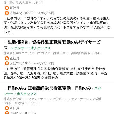
屋 - 愛知県 名古屋市 - 7月9日
正社員
月給30万9,000円～33万9,000円
【仕事内容】「教育の「学研」ならではの充実の研修制度・福利厚生充
実・介護スタッフ24時間常駐の施設内訪問看護がメイン・車通勤可能」
訪問看護の経験が無くても充実のサポート体制で安心です!「入院させな
いケ...
「生活相談員」資格必須/正職員/日勤のみ/デイサービ
ス
-
スポンサー：求人ボックス
株式会社学研ココファン/ココファン西宮一里山 - 兵庫県 西宮市 - 8月4日
正社員
月給26万4,900円～28万2,300円
【仕事内容】募集職種 生活相談員(介護職員) 正社員 仕事内容 身体介
護、食事介助、入浴介助、排泄介助、相談業務、調整業務 給与・手当
月給264,900〜282,300円 交通費支給:...
「日勤のみ」正看護師/訪問看護/常勤・日勤のみ
-
スポ
ンサー：求人ボックス
株式会社学研ココファン・ナーシング学研ココファン・ナーシング横浜
- 神奈川県 横浜市 - 7月8日
正社員
月給28万5,000円～