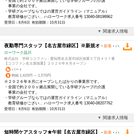
・全国で約２００ヶ拠点展開している学研グループの介護
事業の会社です。
・学研グループならではの運営ガイドライン（マニュアル）
教育研修がござい... ハローワーク求人番号 13040-08198962
受理日：8月6日 有効期限：10月31日
関連求人情報
夜勤専門スタッフ【名古屋市緑区】※新規オ
-
-
新着
ハ
ローワーク品川
株式会社 学研ココファン - 愛知県名古屋市緑区徳重５丁目４０７番
【ココファン名古屋徳重】２０２６年８月オープン
パート
時給 1,420円 ～ 1,570円
※２０２６年８月にオープンしたばかりの事業所です。
・全国で約２００ヶ拠点展開している学研グループの介護
事業の会社です。
・学研グループならではの運営ガイドライン（マニュアル）
教育研修がござい... ハローワーク求人番号 13040-08207762
受理日：8月6日 有効期限：10月31日
関連求人情報
短時間ケアスタッフ★午前【名古屋市緑区】
-
-
新着
ハ