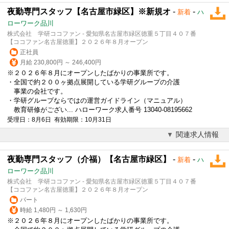
夜勤専門スタッフ【名古屋市緑区】※新規オ
-
-
新着
ハ
ローワーク品川
株式会社 学研ココファン - 愛知県名古屋市緑区徳重５丁目４０７番
【ココファン名古屋徳重】２０２６年８月オープン
正社員
月給 230,800円 ～ 246,400円
※２０２６年８月にオープンしたばかりの事業所です。
・全国で約２００ヶ拠点展開している学研グループの介護
事業の会社です。
・学研グループならではの運営ガイドライン（マニュアル）
教育研修がござい... ハローワーク求人番号 13040-08195662
受理日：8月6日 有効期限：10月31日
関連求人情報
夜勤専門スタッフ（介福）【名古屋市緑区】
-
-
新着
ハ
ローワーク品川
株式会社 学研ココファン - 愛知県名古屋市緑区徳重５丁目４０７番
【ココファン名古屋徳重】２０２６年８月オープン
パート
時給 1,480円 ～ 1,630円
※２０２６年８月にオープンしたばかりの事業所です。