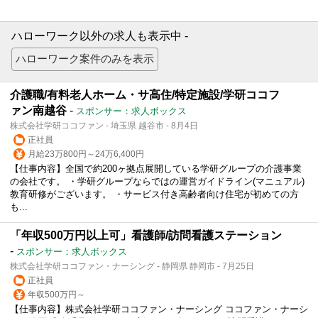
ハローワーク以外の求人も表示中 -
介護職/有料老人ホーム・サ高住/特定施設/学研ココフ
ァン南越谷
-
スポンサー：求人ボックス
株式会社学研ココファン - 埼玉県 越谷市 - 8月4日
正社員
月給23万800円～24万6,400円
【仕事内容】全国で約200ヶ拠点展開している学研グループの介護事業
の会社です。 ・学研グループならではの運営ガイドライン(マニュアル)
教育研修がございます。 ・サービス付き高齢者向け住宅が初めての方
も...
「年収500万円以上可」看護師/訪問看護ステーション
-
スポンサー：求人ボックス
株式会社学研ココファン・ナーシング - 静岡県 静岡市 - 7月25日
正社員
年収500万円～
【仕事内容】株式会社学研ココファン・ナーシング ココファン・ナーシ