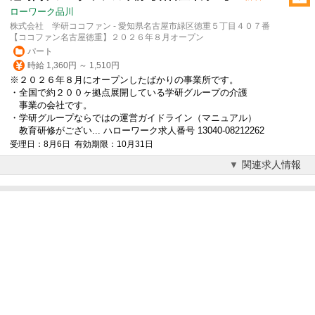
ローワーク品川
株式会社 学研ココファン - 愛知県名古屋市緑区徳重５丁目４０７番
【ココファン名古屋徳重】２０２６年８月オープン
パート
時給 1,360円 ～ 1,510円
※２０２６年８月にオープンしたばかりの事業所です。
・全国で約２００ヶ拠点展開している学研グループの介護
事業の会社です。
・学研グループならではの運営ガイドライン（マニュアル）
教育研修がござい... ハローワーク求人番号 13040-08212262
受理日：8月6日 有効期限：10月31日
関連求人情報