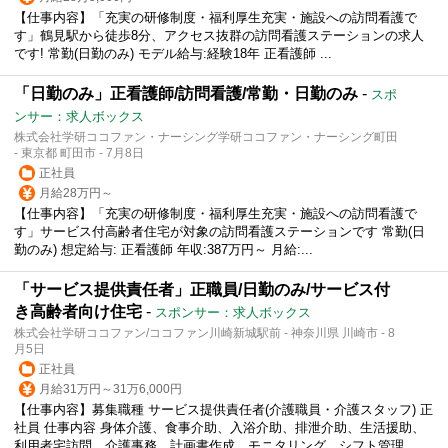
【仕事内容】「充実の研修制度・福利厚生充実・施設への訪問看護で
す」鶴見駅から徒歩8分、アクセス抜群の訪問看護ステーションの求人
です! 常勤(日勤のみ) モデル給与:経験18年 正看護師 ...
「日勤のみ」正看護師/訪問看護/常勤・日勤のみ
-
スポ
ンサー：求人ボックス
株式会社学研ココファン・ナーシング学研ココファン・ナーシング町田
- 東京都 町田市 - 7月8日
正社員
月給28万円～
【仕事内容】「充実の研修制度・福利厚生充実・施設への訪問看護で
す」サービス付高齢者住宅が対象の訪問看護ステーションです 常勤(日
勤のみ) 想定給与: 正看護師 年収:387万円～ 月給:...
「サービス提供責任者」正職員/日勤のみ/サービス付
き高齢者向け住宅
-
スポンサー：求人ボックス
株式会社学研ココファン/ココファン川崎新城駅前 - 神奈川県 川崎市 - 8
月5日
正社員
月給31万円～31万6,000円
【仕事内容】募集職種 サービス提供責任者(介護職員・介護スタッフ) 正
社員 仕事内容 身体介護、食事介助、入浴介助、排泄介助、生活援助、
利用者宅訪問、介護事務、計画書作成、モニタリング、シフト管理...