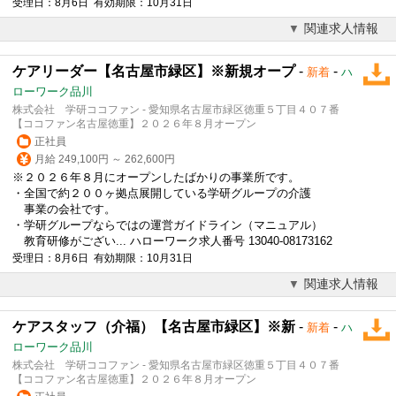
受理日：8月6日 有効期限：10月31日
関連求人情報
ケアリーダー【名古屋市緑区】※新規オープ
-
-
新着
ハ
ローワーク品川
株式会社 学研ココファン - 愛知県名古屋市緑区徳重５丁目４０７番
【ココファン名古屋徳重】２０２６年８月オープン
正社員
月給 249,100円 ～ 262,600円
※２０２６年８月にオープンしたばかりの事業所です。
・全国で約２００ヶ拠点展開している学研グループの介護
事業の会社です。
・学研グループならではの運営ガイドライン（マニュアル）
教育研修がござい... ハローワーク求人番号 13040-08173162
受理日：8月6日 有効期限：10月31日
関連求人情報
ケアスタッフ（介福）【名古屋市緑区】※新
-
-
新着
ハ
ローワーク品川
株式会社 学研ココファン - 愛知県名古屋市緑区徳重５丁目４０７番
【ココファン名古屋徳重】２０２６年８月オープン