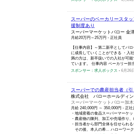
スーパーのベーカリースタッ
援制度あり
スーパーマーケットバロー 金津
月給20万円～25万円
- 正社員
【仕事内容】～第二新卒としてバロ
に成長していくことができる ・入
満の方は、新卒扱いでの入社が可能で
ています。 仕事内容 ベーカリー担
スポンサー：求人ボックス
-
6月26
スーパーでの農産担当者（引
株式会社 バローホールディン
スーパーマーケットバロー加木
月給 240,000円 ～ 350,000円
- 正社
・地域密着の食品スーパーマーケッ
・農産物の陳列、加工や売場作り、
・担当者から部門全体を任せられる
その後、本人の希... ハローワーク求人番