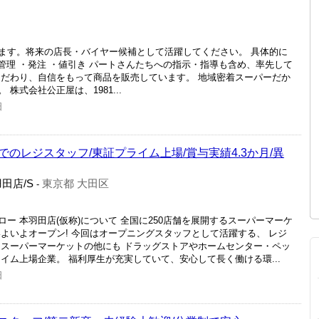
ます。将来の店長・バイヤー候補として活躍してください。 具体的に
品管理 ・発注 ・値引き パートさんたちへの指示・指導も含め、率先して
こだわり、自信をもって商品を販売しています。 地域密着スーパーだか
株式会社公正屋は、1981...
日
のレジスタッフ/東証プライム上場/賞与実績4.3か月/異
田店/S
東京都 大田区
-
ー 本羽田店(仮称)について 全国に250店舗を展開するスーパーマーケ
よいよオープン! 今回はオープニングスタッフとして活躍する、 レジ
はスーパーマーケットの他にも ドラッグストアやホームセンター・ペッ
イム上場企業。 福利厚生が充実していて、安心して長く働ける環...
日