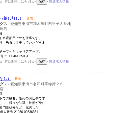
日 有効期限：10月31日
-
-
関連求人情報
っ越し無し）
-
新着
グス
愛知県東海市加木屋町西平子８番地
-
屋店
員
ト水産部門でのお仕事です。
り、教育に従事していただきま
チーフへとキャリアアップ。
1030-09835061
日 有効期限：10月31日
-
-
関連求人情報
なし）
-
新着
グス
愛知県東海市名和町字寺徳２６
-
店
員
トでの接客、販売のお仕事です
じて、様々な知識・技術が身に
部門別研修など、充実した
号 21030-09836361