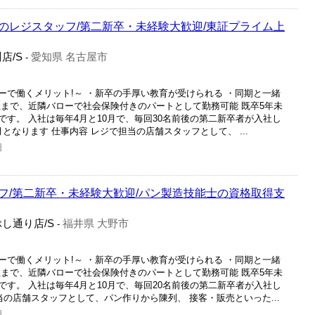
のレジスタッフ/第二新卒・未経験大歓迎/東証プライム上
店/S
愛知県 名古屋市
-
ーで働くメリット!～ ・新卒の手厚い教育が受けられる ・同期と一緒
社まで、近隣バローで社会保険付きのパートとして勤務可能 既卒5年未
す。 入社は毎年4月と10月で、毎回30名前後の第二新卒者が入社し
月となります 仕事内容 レジで担当の店舗スタッフとして、 ...
日
フ/第二新卒・未経験大歓迎/パン製造技能士の資格取得支
し通り店/S
福井県 大野市
-
ーで働くメリット!～ ・新卒の手厚い教育が受けられる ・同期と一緒
社まで、近隣バローで社会保険付きのパートとして勤務可能 既卒5年未
す。 入社は毎年4月と10月で、毎回20名前後の第二新卒者が入社し
当の店舗スタッフとして、パン作りから陳列、 接客・販売といった...
日