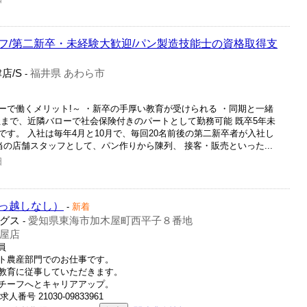
フ/第二新卒・未経験大歓迎/パン製造技能士の資格取得支
店/S
福井県 あわら市
-
ーで働くメリット!～ ・新卒の手厚い教育が受けられる ・同期と一緒
社まで、近隣バローで社会保険付きのパートとして勤務可能 既卒5年未
す。 入社は毎年4月と10月で、毎回20名前後の第二新卒者が入社し
当の店舗スタッフとして、パン作りから陳列、 接客・販売といった...
日
っ越しなし）
-
新着
グス
愛知県東海市加木屋町西平子８番地
-
屋店
員
ト農産部門でのお仕事です。
教育に従事していただきます。
チーフへとキャリアアップ。
号 21030-09833961