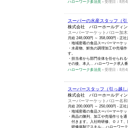
ハローワーク多治見
-
受理日：8月4
スーパーの水産スタッフ（引
株式会社 バローホールディン
スーパーマーケットバロー加木
月給 248,000円 ～ 358,000円
- 正社
・地域密着の食品スーパーマーケッ
・水産物、鮮魚の調理加工や売場作
す。
・担当者から部門全体を任せられる
その後、本人... ハローワーク求人番号 2
ハローワーク多治見
-
受理日：8月4
スーパースタッフ（引っ越し
株式会社 バローホールディン
スーパーマーケットバロー名和
月給 200,000円 ～ 250,000円
- 正社
・地域密着の食品スーパーマーケッ
・商品の陳列、加工や売場作りを通
付きます。入社時研修、ＯＪＴ、
研修体制でスキル... ハローワーク求人番