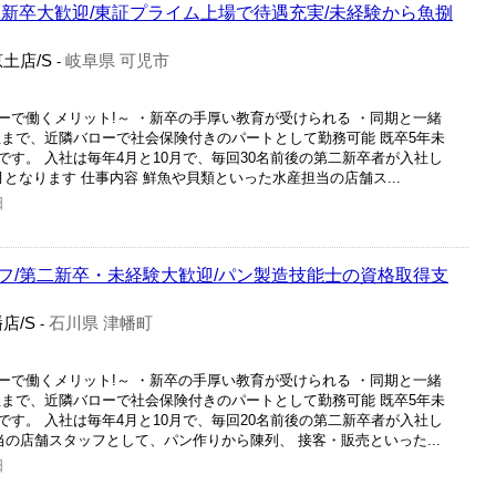
二新卒大歓迎/東証プライム上場で待遇充実/未経験から魚捌
土店/S
岐阜県 可児市
-
ーで働くメリット!～ ・新卒の手厚い教育が受けられる ・同期と一緒
社まで、近隣バローで社会保険付きのパートとして勤務可能 既卒5年未
す。 入社は毎年4月と10月で、毎回30名前後の第二新卒者が入社し
0月となります 仕事内容 鮮魚や貝類といった水産担当の店舗ス...
日
フ/第二新卒・未経験大歓迎/パン製造技能士の資格取得支
店/S
石川県 津幡町
-
ーで働くメリット!～ ・新卒の手厚い教育が受けられる ・同期と一緒
社まで、近隣バローで社会保険付きのパートとして勤務可能 既卒5年未
す。 入社は毎年4月と10月で、毎回20名前後の第二新卒者が入社し
当の店舗スタッフとして、パン作りから陳列、 接客・販売といった...
日