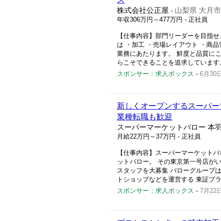
株式会社公正屋
山梨県 大月市
-
年収306万円～477万円
- 正社員
【仕事内容】部門リーダーを目指せ
は ・加工 ・売場レイアウト ・商
業務にあたります。 鮮度と品質に
らこそできることを追求しています。 
スポンサー：求人ボックス
-
6月30
新しくオープンするスーパーで
業種転職も歓迎
スーパーマーケットバロー 本羽
月給22万円～37万円
- 正社員
【仕事内容】スーパーマーケットバロ
ットバロー。 その東京第一号店がい
スタッフを大募集 バローグループ
トショップなどを運営する 東証プラ
スポンサー：求人ボックス
-
7月22