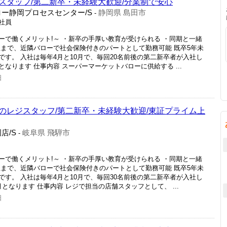
スタッフ/第二新卒・未経験大歓迎/分業制で安心
ー静岡プロセスセンター/S
静岡県 島田市
-
正社員
ーで働くメリット!～ ・新卒の手厚い教育が受けられる ・同期と一緒
社まで、近隣バローで社会保険付きのパートとして勤務可能 既卒5年未
す。 入社は毎年4月と10月で、毎回20名前後の第二新卒者が入社し
月となります 仕事内容 スーパーマーケットバローに供給する ...
日
のレジスタッフ/第二新卒・未経験大歓迎/東証プライム上
店/S
岐阜県 飛騨市
-
ーで働くメリット!～ ・新卒の手厚い教育が受けられる ・同期と一緒
社まで、近隣バローで社会保険付きのパートとして勤務可能 既卒5年未
す。 入社は毎年4月と10月で、毎回30名前後の第二新卒者が入社し
月となります 仕事内容 レジで担当の店舗スタッフとして、 ...
日