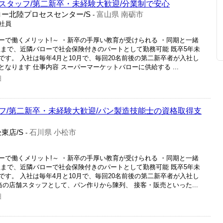
スタッフ/第二新卒・未経験大歓迎/分業制で安心
ー北陸プロセスセンター/S
富山県 南砺市
-
正社員
ーで働くメリット!～ ・新卒の手厚い教育が受けられる ・同期と一緒
社まで、近隣バローで社会保険付きのパートとして勤務可能 既卒5年未
す。 入社は毎年4月と10月で、毎回20名前後の第二新卒者が入社し
月となります 仕事内容 スーパーマーケットバローに供給する ...
日
フ/第二新卒・未経験大歓迎/パン製造技能士の資格取得支
東店/S
石川県 小松市
-
ーで働くメリット!～ ・新卒の手厚い教育が受けられる ・同期と一緒
社まで、近隣バローで社会保険付きのパートとして勤務可能 既卒5年未
す。 入社は毎年4月と10月で、毎回20名前後の第二新卒者が入社し
当の店舗スタッフとして、パン作りから陳列、 接客・販売といった...
日