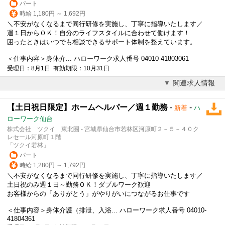
パート
時給 1,180円 ～ 1,692円
＼不安がなくなるまで同行研修を実施し、丁寧に指導いたします／
週１日からＯＫ！自分のライフスタイルに合わせて働けます！
困ったときはいつでも相談できるサポート体制を整えています。
＜仕事内容＞身体介... ハローワーク求人番号 04010-41803061
受理日：8月1日 有効期限：10月31日
関連求人情報
【土日祝日限定】ホームヘルパー／週１勤務
-
-
新着
ハ
ローワーク仙台
株式会社 ツクイ 東北圏 - 宮城県仙台市若林区河原町２－５－４０ク
レセール河原町１階
「ツクイ若林」
パート
時給 1,280円 ～ 1,792円
＼不安がなくなるまで同行研修を実施し、丁寧に指導いたします／
土日祝のみ週１日～勤務ＯＫ！ダブルワーク歓迎
お客様からの「ありがとう」がやりがいにつながるお仕事です
＜仕事内容＞身体介護（排泄、入浴... ハローワーク求人番号 04010-
41804361