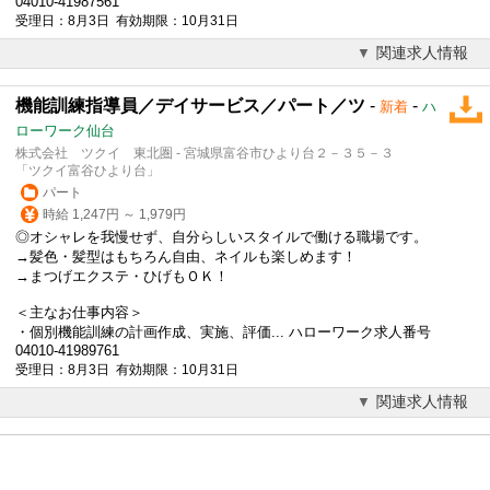
04010-41987561
受理日：8月3日 有効期限：10月31日
関連求人情報
機能訓練指導員／デイサービス／パート／ツ
-
-
新着
ハ
ローワーク仙台
株式会社 ツクイ 東北圏 - 宮城県富谷市ひより台２－３５－３
「ツクイ富谷ひより台」
パート
時給 1,247円 ～ 1,979円
◎オシャレを我慢せず、自分らしいスタイルで働ける職場です。
→髪色・髪型はもちろん自由、ネイルも楽しめます！
→まつげエクステ・ひげもＯＫ！
＜主なお仕事内容＞
・個別機能訓練の計画作成、実施、評価... ハローワーク求人番号
04010-41989761
受理日：8月3日 有効期限：10月31日
関連求人情報