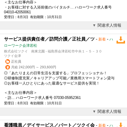
＜主なお仕事内容＞
・お客様に対する入浴前後のバイタルチ... ハローワーク求人番号
04010-42050061
受理日：8月3日 有効期限：10月31日
関連求人情報
サービス提供責任者／訪問介護／正社員／ツ
-
-
新着
ハ
ローワーク会津若松
株式会社ツクイ 南東北圏 - 福島県会津若松市中央１－５－３０
ツクイ会津
正社員
月給 242,000円 ～ 293,600円
◎「あたりまえの日常生活を支援する」プロフェッショナル！
◎研修制度充実／キャリアアップ可能／業務用スマートフォン貸与
◎お客様一人ひとりにあった最適なサービス提供を実現！
＜主なお仕事内容＞
・訪... ハローワーク求人番号 07030-05952361
受理日：8月3日 有効期限：10月31日
関連求人情報
看護職員／デイサービス／パート／ツクイ会
-
-
新着
ハ