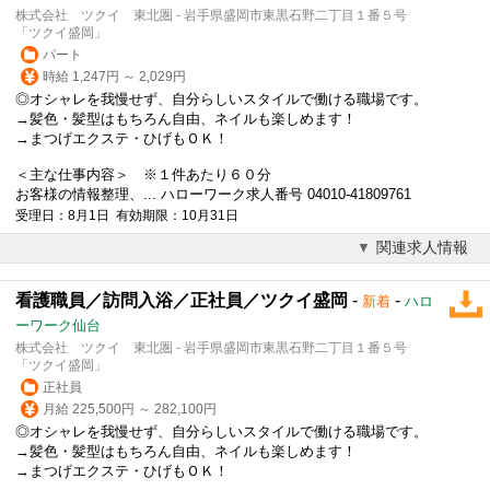
株式会社 ツクイ 東北圏 - 岩手県盛岡市東黒石野二丁目１番５号
「ツクイ盛岡」
パート
時給 1,247円 ～ 2,029円
◎オシャレを我慢せず、自分らしいスタイルで働ける職場です。
→髪色・髪型はもちろん自由、ネイルも楽しめます！
→まつげエクステ・ひげもＯＫ！
＜主な仕事内容＞ ※１件あたり６０分
お客様の情報整理、... ハローワーク求人番号 04010-41809761
受理日：8月1日 有効期限：10月31日
関連求人情報
看護職員／訪問入浴／正社員／ツクイ盛岡
-
-
新着
ハロ
ーワーク仙台
株式会社 ツクイ 東北圏 - 岩手県盛岡市東黒石野二丁目１番５号
「ツクイ盛岡」
正社員
月給 225,500円 ～ 282,100円
◎オシャレを我慢せず、自分らしいスタイルで働ける職場です。
→髪色・髪型はもちろん自由、ネイルも楽しめます！
→まつげエクステ・ひげもＯＫ！