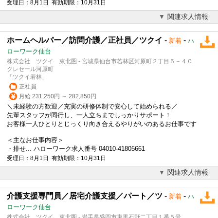
受理日：8月1日 有効期限：10月31日
関連求人情報
ホームヘルパー／訪問介護／正社員／ツクイ
-
-
新着
ハ
ローワーク仙台
株式会社 ツクイ 東北圏 - 宮城県仙台市若林区河原町２丁目５－４０
クレセール河原町
「ツクイ若林」
正社員
月給 231,250円 ～ 282,850円
＼未経験の方歓迎／充実の研修体制で安心して始められる／
先輩スタッフが同行し、一人立ちまでしっかりサポート！
お客様一人ひとりとじっくり向き合えるやりがいのあるお仕事です
＜主なお仕事内容＞
・排せ... ハローワーク求人番号 04010-41805661
受理日：8月1日 有効期限：10月31日
関連求人情報
介護支援専門員／居宅介護支援／パート／ツ
-
-
新着
ハ
ローワーク仙台
株式会社 ツクイ 東北圏 - 岩手県盛岡市東黒石野二丁目１番５号