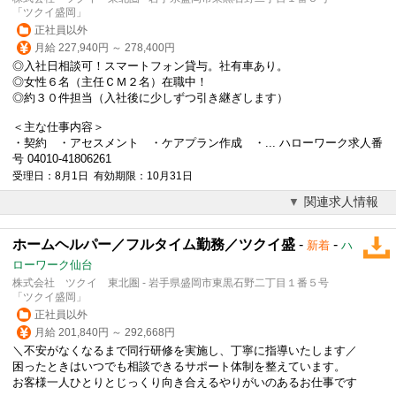
「ツクイ盛岡」
正社員以外
月給 227,940円 ～ 278,400円
◎入社日相談可！スマートフォン貸与。社有車あり。
◎女性６名（主任ＣＭ２名）在職中！
◎約３０件担当（入社後に少しずつ引き継ぎします）
＜主な仕事内容＞
・契約 ・アセスメント ・ケアプラン作成 ・... ハローワーク求人番
号 04010-41806261
受理日：8月1日 有効期限：10月31日
関連求人情報
ホームヘルパー／フルタイム勤務／ツクイ盛
-
-
新着
ハ
ローワーク仙台
株式会社 ツクイ 東北圏 - 岩手県盛岡市東黒石野二丁目１番５号
「ツクイ盛岡」
正社員以外
月給 201,840円 ～ 292,668円
＼不安がなくなるまで同行研修を実施し、丁寧に指導いたします／
困ったときはいつでも相談できるサポート体制を整えています。
お客様一人ひとりとじっくり向き合えるやりがいのあるお仕事です