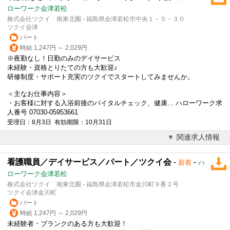
ローワーク会津若松
株式会社ツクイ 南東北圏 - 福島県会津若松市中央１－５－３０
ツクイ会津
パート
時給 1,247円 ～ 2,029円
※夜勤なし！日勤のみのデイサービス
未経験・資格とりたての方も大歓迎♪
研修制度・サポート充実の
ツクイ
でスタートしてみませんか。
＜主なお仕事内容＞
・お客様に対する入浴前後のバイタルチェック、健康... ハローワーク求
人番号 07030-05953661
受理日：8月3日 有効期限：10月31日
関連求人情報
看護職員／デイサービス／パート／ツクイ会
-
-
新着
ハ
ローワーク会津若松
株式会社ツクイ 南東北圏 - 福島県会津若松市金川町９番２号
ツクイ会津金川町
パート
時給 1,247円 ～ 2,029円
未経験者・ブランクのある方も大歓迎！