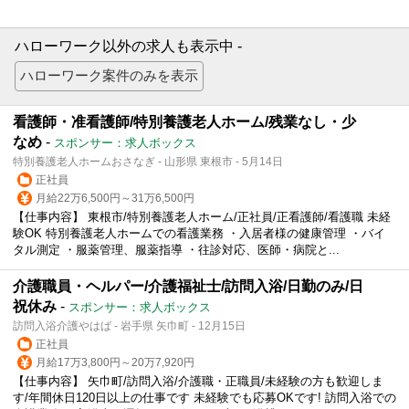
ハローワーク以外の求人も表示中 -
看護師・准看護師/特別養護老人ホーム/残業なし・少
なめ
-
スポンサー：求人ボックス
特別養護老人ホームおさなぎ - 山形県 東根市 - 5月14日
正社員
月給22万6,500円～31万6,500円
【仕事内容】 東根市/特別養護老人ホーム/正社員/正看護師/看護職 未経
験OK 特別養護老人ホームでの看護業務 ・入居者様の健康管理 ・バイ
タル測定 ・服薬管理、服薬指導 ・往診対応、医師・病院と...
介護職員・ヘルパー/介護福祉士/訪問入浴/日勤のみ/日
祝休み
-
スポンサー：求人ボックス
訪問入浴介護やはば - 岩手県 矢巾町 - 12月15日
正社員
月給17万3,800円～20万7,920円
【仕事内容】 矢巾町/訪問入浴/介護職・正職員/未経験の方も歓迎しま
す/年間休日120日以上の仕事です 未経験でも応募OKです! 訪問入浴での