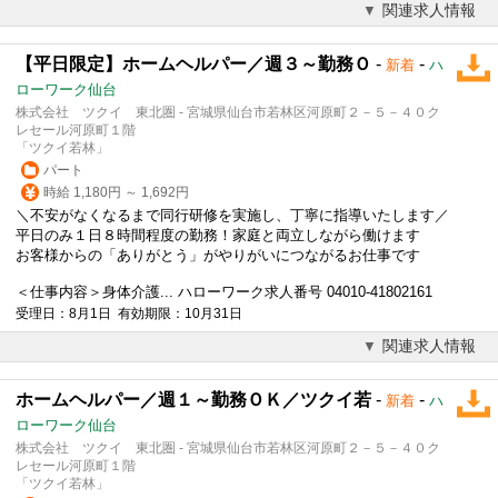
関連求人情報
【平日限定】ホームヘルパー／週３～勤務Ｏ
-
-
新着
ハ
ローワーク仙台
株式会社 ツクイ 東北圏 - 宮城県仙台市若林区河原町２－５－４０ク
レセール河原町１階
「ツクイ若林」
パート
時給 1,180円 ～ 1,692円
＼不安がなくなるまで同行研修を実施し、丁寧に指導いたします／
平日のみ１日８時間程度の勤務！家庭と両立しながら働けます
お客様からの「ありがとう」がやりがいにつながるお仕事です
＜仕事内容＞身体介護... ハローワーク求人番号 04010-41802161
受理日：8月1日 有効期限：10月31日
関連求人情報
ホームヘルパー／週１～勤務ＯＫ／ツクイ若
-
-
新着
ハ
ローワーク仙台
株式会社 ツクイ 東北圏 - 宮城県仙台市若林区河原町２－５－４０ク
レセール河原町１階
「ツクイ若林」