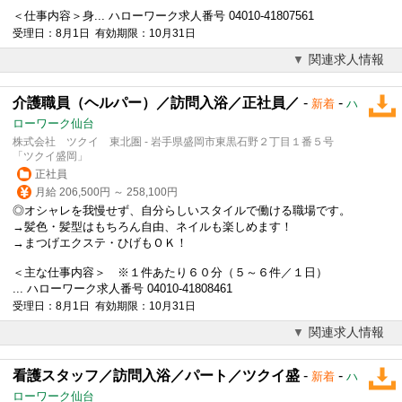
＜仕事内容＞身... ハローワーク求人番号 04010-41807561
受理日：8月1日 有効期限：10月31日
関連求人情報
介護職員（ヘルパー）／訪問入浴／正社員／
-
-
新着
ハ
ローワーク仙台
株式会社 ツクイ 東北圏 - 岩手県盛岡市東黒石野２丁目１番５号
「ツクイ盛岡」
正社員
月給 206,500円 ～ 258,100円
◎オシャレを我慢せず、自分らしいスタイルで働ける職場です。
→髪色・髪型はもちろん自由、ネイルも楽しめます！
→まつげエクステ・ひげもＯＫ！
＜主な仕事内容＞ ※１件あたり６０分（５～６件／１日）
... ハローワーク求人番号 04010-41808461
受理日：8月1日 有効期限：10月31日
関連求人情報
看護スタッフ／訪問入浴／パート／ツクイ盛
-
-
新着
ハ
ローワーク仙台