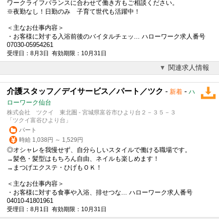
ワークライフバランスに合わせて働き方もご相談ください。
※夜勤なし！日勤のみ 子育て世代も活躍中！
＜主なお仕事内容＞
・お客様に対する入浴前後のバイタルチェッ... ハローワーク求人番号
07030-05954261
受理日：8月3日 有効期限：10月31日
関連求人情報
介護スタッフ／デイサービス／パート／ツク
-
-
新着
ハ
ローワーク仙台
株式会社 ツクイ 東北圏 - 宮城県富谷市ひより台２－３５－３
「ツクイ富谷ひより台」
パート
時給 1,038円 ～ 1,529円
◎オシャレを我慢せず、自分らしいスタイルで働ける職場です。
→髪色・髪型はもちろん自由、ネイルも楽しめます！
→まつげエクステ・ひげもＯＫ！
＜主なお仕事内容＞
・お客様に対する食事や入浴、排せつな... ハローワーク求人番号
04010-41801961
受理日：8月1日 有効期限：10月31日