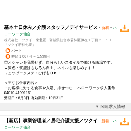
基本土日休み／介護スタッフ／デイサービス
-
-
新着
ハ
ローワーク仙台
株式会社 ツクイ 東北圏 - 宮城県仙台市若林区伊在１丁目２－１１
「ツクイ若林七郷」
パート
時給 1,067円 ～ 1,539円
◎オシャレを我慢せず、自分らしいスタイルで働ける職場です。
→髪色・髪型はもちろん自由、ネイルも楽しめます！
→まつげエクステ・ひげもＯＫ！
＜主なお仕事内容＞
・お客様に対する食事や入浴、排せつな... ハローワーク求人番号
04010-41991161
受理日：8月3日 有効期限：10月31日
関連求人情報
【新店】事業管理者／居宅介護支援／ツクイ
-
-
新着
ハ
ローワーク仙台