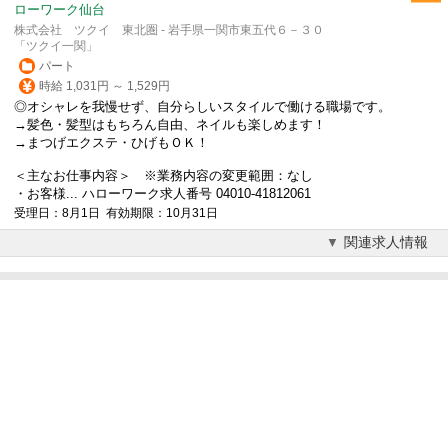
ローワーク仙台
株式会社 ツクイ 東北圏 - 岩手県一関市東五代６－３０
「ツクイ一関」
パート
時給 1,031円 ～ 1,529円
◎オシャレを我慢せず、自分らしいスタイルで働ける職場です。
→髪色・髪型はもちろん自由、ネイルも楽しめます！
→まつげエクステ・ひげもＯＫ！
＜主なお仕事内容＞ ※業務内容の変更範囲：なし
・お客様... ハローワーク求人番号 04010-41812061
受理日：8月1日 有効期限：10月31日
関連求人情報