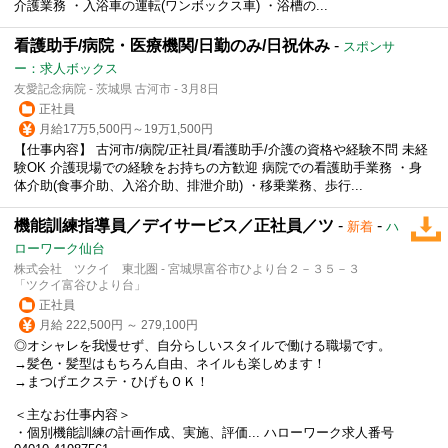
介護業務 ・入浴車の運転(ワンボックス車) ・浴槽の...
看護助手/病院・医療機関/日勤のみ/日祝休み
-
スポンサ
ー：求人ボックス
友愛記念病院 - 茨城県 古河市 - 3月8日
正社員
月給17万5,500円～19万1,500円
【仕事内容】 古河市/病院/正社員/看護助手/介護の資格や経験不問 未経
験OK 介護現場での経験をお持ちの方歓迎 病院での看護助手業務 ・身
体介助(食事介助、入浴介助、排泄介助) ・移乗業務、歩行...
機能訓練指導員／デイサービス／正社員／ツ
-
-
新着
ハ
ローワーク仙台
株式会社 ツクイ 東北圏 - 宮城県富谷市ひより台２－３５－３
「ツクイ富谷ひより台」
正社員
月給 222,500円 ～ 279,100円
◎オシャレを我慢せず、自分らしいスタイルで働ける職場です。
→髪色・髪型はもちろん自由、ネイルも楽しめます！
→まつげエクステ・ひげもＯＫ！
＜主なお仕事内容＞
・個別機能訓練の計画作成、実施、評価... ハローワーク求人番号