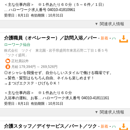
＜主な仕事内容＞ ※１件あたり６０分（５～６件／１日）
... ハローワーク求人番号 04010-41810961
受理日：8月1日 有効期限：10月31日
関連求人情報
介護職員（オペレーター）／訪問入浴／パー
-
-
新着
ハ
ローワーク仙台
株式会社 ツクイ 東北圏 - 岩手県盛岡市東黒石野二丁目１番５号
「ツクイ盛岡」
正社員以外
月給 179,394円 ～ 269,526円
◎オシャレを我慢せず、自分らしいスタイルで働ける職場です。
→髪色・髪型はもちろん自由、ネイルも楽しめます！
→まつげエクステ・ひげもＯＫ！
＜主な仕事内容＞ ※１件あたり６０分
入浴車の運転、お客... ハローワーク求人番号 04010-41811161
受理日：8月1日 有効期限：10月31日
関連求人情報
介護スタッフ／デイサービス／パート／ツク
-
-
新着
ハ