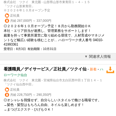
株式会社 ツクイ 東北圏 - 山形県山形市東青田１－４－１５
「ツクイ山形東青田」
※２０２６年１０月オープン予定
正社員
月給 287,000円 ～ 337,000円
◎２０２６年１０月オープン予定！８月から勤務開始ＯＫ
本社・エリア担当が連携し、管理業務をサポートします！
裁量を持って事業所運営に取り組める環境で、人材育成やマネジメ
ントなど幅広い経験を積むことが... ハローワーク求人番号 04010-
41993361
受理日：8月3日 有効期限：10月31日
関連求人情報
看護職員／デイサービス／正社員／ツクイ仙
-
-
新着
ハ
ローワーク仙台
株式会社 ツクイ 東北圏 - 宮城県仙台市太白区西中田１丁目１４－１
「ツクイ仙台西中田」
正社員
月給 228,750円 ～ 290,350円
◎オシャレを我慢せず、自分らしいスタイルで働ける職場です。
→髪色・髪型はもちろん自由、ネイルも楽しめます！
→まつげエクステ・ひげもＯＫ！