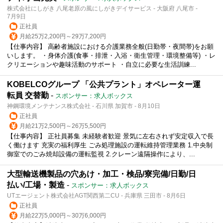
株式会社にしがき 八尾老原の風にしがきデイサービス - 大阪府 八尾市 -
7月9日
正社員
月給25万2,200円～29万7,200円
【仕事内容】 高齢者施設における介護業務全般(日勤帯・夜間帯)をお願
いします。 ・身体介護(食事・排泄・入浴・衛生管理・環境整備等) ・レ
クリエーションや趣味活動のサポート ・自立に必要な生活訓練...
KOBELCOグループ 「公共プラント」オペレーター運
転員 交替勤
-
スポンサー：求人ボックス
神鋼環境メンテナンス株式会社 - 石川県 加賀市 - 8月10日
正社員
月給21万2,500円～26万5,500円
【仕事内容】 正社員募集 未経験者歓迎 景気に左右されず安定収入で長
く働けます 充実の福利厚生 ごみ処理施設の運転維持管理業務 1.中央制
御室でのごみ焼却設備の運転監視 2.クレーン遠隔操作により、...
大型輸送機製品の穴あけ・加工・検品/寮完備/日勤/日
払い/工場・製造
-
スポンサー：求人ボックス
UTエージェント株式会社AGT関西第二CU - 兵庫県 三田市 - 8月6日
正社員
月給22万5,000円～30万6,000円