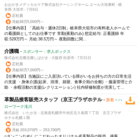
おおがきメディカルケア株式会社ナーシングホーム エール大垣東町 - 岐
阜県 大垣市 - 7月8日
正社員
月給38万5,000円～
【仕事内容】「高給与・週休2日制」岐阜県大垣市の有料老人ホームで
の看護師としてのお仕事です 常勤(夜勤のみ) 想定給与: 正看護師 年
収:529万円～ 月給:38.5万円～ 夜勤回数に関...
介護職
-
スポンサー：求人ボックス
株式会社北燦北燦しばがき - 大阪府 松原市 - 7月31日
正社員
月給30万7,000円～
【仕事内容】当施設にご入居頂いている障がいをお持ちの方の日常生活
の支援 ・身体介護(起床、排泄、就寝、食事介助の全般) ・服薬管理と介
助 ・余暇活動の支援(レクリエーション) 社内研修制度が充実して...
革製品接客販売スタッフ（京王プラザホテル
-
-
新着
ハ
ローワーク滝川
株式会社 いたがき - 北海道札幌市中央区北５条西７丁目 京王プラザ
ホテル札幌１階
正社員
月給 203,070円 ～ 253,700円
○タンニンなめしにこだわったオリジナル皮革製品の販売、接客、