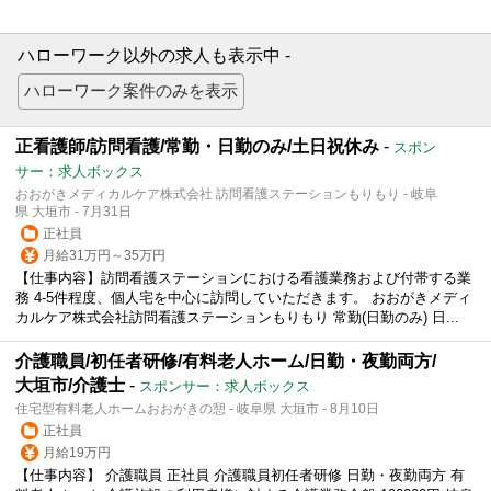
ハローワーク以外の求人も表示中 -
正看護師/訪問看護/常勤・日勤のみ/土日祝休み
-
スポン
サー：求人ボックス
おおがきメディカルケア株式会社 訪問看護ステーションもりもり - 岐阜
県 大垣市 - 7月31日
正社員
月給31万円～35万円
【仕事内容】訪問看護ステーションにおける看護業務および付帯する業
務 4-5件程度、個人宅を中心に訪問していただきます。 おおがきメディ
カルケア株式会社訪問看護ステーションもりもり 常勤(日勤のみ) 日...
介護職員/初任者研修/有料老人ホーム/日勤・夜勤両方/
大垣市/介護士
-
スポンサー：求人ボックス
住宅型有料老人ホームおおがきの憩 - 岐阜県 大垣市 - 8月10日
正社員
月給19万円
【仕事内容】 介護職員 正社員 介護職員初任者研修 日勤・夜勤両方 有