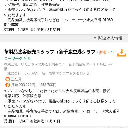
レジ操作、電話対応、催事販売等
・販売ノルマがないので、製品の魅力をじっくり伝える接客をして
いただきます
・商品知識、接客販売手法などは... ハローワーク求人番号 01080-
01140861
受理日：6月8日 有効期限：8月31日
関連求人情報
革製品接客販売スタッフ（新千歳空港クラフ
-
-
新着
ハ
ローワーク滝川
株式会社 いたがき - 北海道千歳市美々 新千歳空港ターミナルビル２
階
「株式会社 いたがき 新千歳空港クラフトスタジオ店」
正社員
月給 203,070円 ～ 253,700円
○タンニンなめしにこだわったオリジナル皮革製品の販売、接客、
電話対応、催事販売等
・販売ノルマがないので、製品の魅力をじっくり伝える接客をして
いただきます
・商品知識、接客販売手法などは、経験豊富... ハローワーク求人番号
01080-01118161
受理日：6月4日 有効期限：8月31日