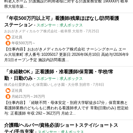
料老人ホーム 介護施設の利用者様に対する介護業務全般 190000円 岐阜
県大垣市築...
「年収500万円以上可」看護師/残業ほぼなし/訪問看護
ステーション
-
スポンサー：求人ボックス
おおがきメディカルケア株式会社 - 岐阜県 大垣市 - 7月25日
正社員
年収500万円～
【仕事内容】おおがきメディカルケア株式会社 ナーシングホーム エー
ル大垣東町 求人番号:10205017 更新日:2026年06月10日 高給与!2026年9
月1日オープン予定 施設内訪問看護...
「未経験OK」正看護師・准看護師/保育園・学校/常
勤・日勤のみ
-
スポンサー：求人ボックス
株式会社愛夢あいむ保育園いしがき園 - 大分県 別府市 - 7月8日
正社員
月給21万円～26万円
【仕事内容】「経験不問・母体安定・別府大学駅徒歩17分」保育業務と
看護師業務のどちらもに携われる看護師求人です 常勤(日勤のみ) 想定給
与: 正看護師 年収:292～362万円 月給:2...
介護職/ヘルパー/資格必須/ショートステイ/ショートス
テイ/手当充実
-
スポンサー：求人ボックス