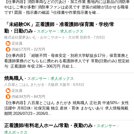
【仕事内容】消防車両などの穴あけ・加工作業 敷地内には新品の消防車
やはしご車が多数! 消防車ファンは必見です 塗装の経験が活かせる職場
です! 図面・指示書の確認 └仕様書や作業指示書を確...
「未経験OK」正看護師・准看護師/保育園・学校/常
勤・日勤のみ
-
スポンサー：求人ボックス
株式会社愛夢あいむ・おやこサポート - 大分県 別府市 - 7月8日
正社員
月給17万円～22万円
【仕事内容】「経験不問・母体安定・別府大学駅徒歩17分」保育業務と
看護師業務のどちらもに携われる看護師求人です 常勤(日勤のみ) 想定給
与: 正看護師 年収:236～306万円 月給:1...
焼鳥職人
-
スポンサー：求人ボックス
八百屋とごはん きたがき - 大阪府 大阪市 - 8月6日
正社員
月給34万円～84万円
【仕事内容】八百屋とごはん きたがき 焼鳥職人 正社員 中途50%↑ 女性
活躍中 月8日休↑ 社保完備 独立 産休・育休 まかないあり 求人情報掲載
期間:2026/07/23～2026/0...
正看護師/有料老人ホーム/常勤・夜勤のみ
-
スポンサー：
求人ボックス