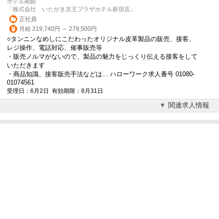
ホテル南館
「株式会社 いたがき京王プラザホテル新宿店」
正社員
月給 219,740円 ～ 279,500円
○タンニンなめしにこだわったオリジナル皮革製品の販売、接客、
レジ操作、電話対応、催事販売等
・販売ノルマがないので、製品の魅力をじっくり伝える接客をして
いただきます
・商品知識、接客販売手法などは... ハローワーク求人番号 01080-
01074561
受理日：6月2日 有効期限：8月31日
関連求人情報