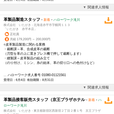
関連求人情報
革製品製造スタッフ
-
-
新着
ハローワーク滝川
株式会社 いたがき - 北海道赤平市字幌岡１１３
「いたがき 赤平本店」
正社員
月給 179,200円 ～ 200,000円
○皮革製品製造に関わる業務
・裁断課～革、合成皮革の裁断
（刃型を革の上に置きプレス機で押して裁断します）
・縫製課～皮革製品の組み立て
（のり付け、ミシン、糸の始末、革の切り口への色付けなど）
... ハローワーク求人番号 01080-01121561
受理日：6月4日 有効期限：8月31日
関連求人情報
革製品接客販売スタッフ（京王プラザホテル
-
-
新着
ハ
ローワーク滝川
株式会社 いたがき - 東京都新宿区西新宿２丁目２番１号 京王プラザ