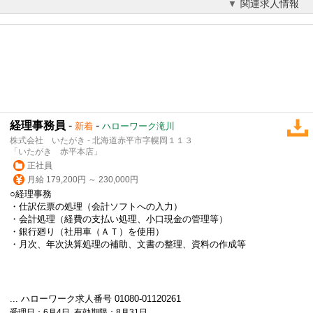
関連求人情報
経理事務員
-
-
新着
ハローワーク滝川
株式会社 いたがき - 北海道赤平市字幌岡１１３
「いたがき 赤平本店」
正社員
月給 179,200円 ～ 230,000円
○経理事務
・仕訳伝票の処理（会計ソフトへの入力）
・会計処理（経費の支払い処理、小口現金の管理等）
・銀行廻り（社用車（ＡＴ）を使用）
・月次、年次決算処理の補助、文書の整理、資料の作成等
... ハローワーク求人番号 01080-01120261
受理日：6月4日 有効期限：8月31日