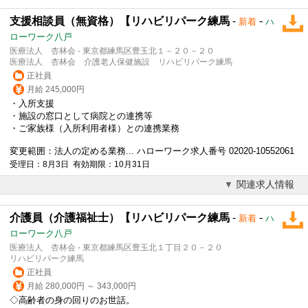
支援相談員（無資格）【リハビリパーク練馬
-
-
新着
ハ
ローワーク八戸
医療法人 杏林会 - 東京都練馬区豊玉北１－２０－２０
医療法人 杏林会 介護老人保健施設 リハビリパーク練馬
正社員
月給 245,000円
・入所支援
・施設の窓口として病院との連携等
・ご家族様（入所利用者様）との連携業務
変更範囲：法人の定める業務... ハローワーク求人番号 02020-10552061
受理日：8月3日 有効期限：10月31日
関連求人情報
介護員（介護福祉士）【リハビリパーク練馬
-
-
新着
ハ
ローワーク八戸
医療法人 杏林会 - 東京都練馬区豊玉北１丁目２０－２０
リハビリパーク練馬
正社員
月給 280,000円 ～ 343,000円
◇高齢者の身の回りのお世話。