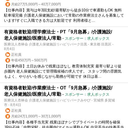
月給27万5,000円～40万7,000円
【仕事内容】賞与は年3回支給!最寄駅から徒歩10分で車通勤もOK 無料
駐車場完備 介護老人保健施設において常勤の作業療法士さんを募集して
います!すぐに入職できる方は大歓迎です 利用者様と...
有資格者歓迎/理学療法士・PT「9月急募」/介護施設/
老人保健施設/医療法人/常勤
-
スポンサー：求人ボックス
医療法人杏林会 介護老人保健施設リハビリパーク目黒 - 東京都 目黒区 -
8月4日
正社員
年収450万円～500万円
【仕事内容】土日お休みで残業ほぼなし 教育体制充実 最寄り駅より徒
歩圏内 老人保健施設にて管理職候補の求人です。 スタッフ間の雰囲気
もよく、やりがいを感じながら勤務が可能です 休日は基...
有資格者歓迎/作業療法士・OT「9月急募」/介護施設/
老人保健施設/医療法人/常勤
-
スポンサー：求人ボックス
医療法人杏林会 介護老人保健施設リハビリパークみやび - 宮城県 多賀城
市 - 8月4日
正社員
月給24万1,000円～30万1,000円
【仕事内容】各種手当充実 残業ほぼナシでプライベートの時間を確保
JR仙石線「中野栄駅」徒歩圏内!マイカー通勤もOK 住宅手当や扶養手当