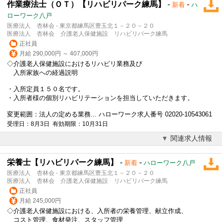
作業療法士（ＯＴ）【リハビリパーク練馬】
-
-
新着
ハ
ローワーク八戸
医療法人 杏林会 - 東京都練馬区豊玉北１－２０－２０
医療法人 杏林会 介護老人保健施設 リハビリパーク練馬
正社員
月給 290,000円 ～ 407,000円
◇介護老人保健施設におけるリハビリ業務及び
入所家族への経過説明
・入所定員１５０名です。
・入所者様の個別リハビリテーションを担当していただきます。
変更範囲：法人の定める業務... ハローワーク求人番号 02020-10543061
受理日：8月3日 有効期限：10月31日
関連求人情報
栄養士【リハビリパーク練馬】
-
-
新着
ハローワーク八戸
医療法人 杏林会 - 東京都練馬区豊玉北１－２０－２０
医療法人 杏林会 介護老人保健施設 リハビリパーク練馬
正社員
月給 245,000円
◇介護老人保健施設における、入所者の栄養管理、献立作成、
コスト管理、食材発注、スタッフ管理