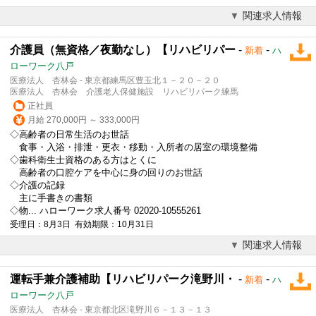
関連求人情報
介護員（無資格／夜勤なし）【リハビリパー
-
-
新着
ハ
ローワーク八戸
医療法人 杏林会 - 東京都練馬区豊玉北１－２０－２０
医療法人 杏林会 介護老人保健施設 リハビリパーク練馬
正社員
月給 270,000円 ～ 333,000円
◇高齢者の日常生活のお世話
食事・入浴・排泄・更衣・移動・入所者の居室の環境整備
◇歯科衛生士資格のある方はとくに
高齢者の口腔ケアを中心に身の回りのお世話
◇介護の記録
主に手書きの書類
◇物... ハローワーク求人番号 02020-10555261
受理日：8月3日 有効期限：10月31日
関連求人情報
運転手兼介護補助【リハビリパーク滝野川・
-
-
新着
ハ
ローワーク八戸
医療法人 杏林会 - 東京都北区滝野川６－１３－１３