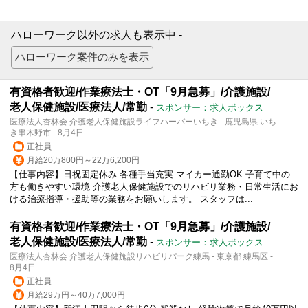
ハローワーク以外の求人も表示中 -
有資格者歓迎/作業療法士・OT「9月急募」/介護施設/
老人保健施設/医療法人/常勤
-
スポンサー：求人ボックス
医療法人杏林会 介護老人保健施設ライフハーバーいちき - 鹿児島県 いち
き串木野市 - 8月4日
正社員
月給20万800円～22万6,200円
【仕事内容】日祝固定休み 各種手当充実 マイカー通勤OK 子育て中の
方も働きやすい環境 介護老人保健施設でのリハビリ業務・日常生活にお
ける治療指導・援助等の業務をお願いします。 スタッフは...
有資格者歓迎/作業療法士・OT「9月急募」/介護施設/
老人保健施設/医療法人/常勤
-
スポンサー：求人ボックス
医療法人杏林会 介護老人保健施設リハビリパーク練馬 - 東京都 練馬区 -
8月4日
正社員
月給29万円～40万7,000円