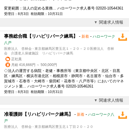
変更範囲：法人の定める業務... ハローワーク求人番号 02020-10544361
受理日：8月3日 有効期限：10月31日
関連求人情報
事務総合職【リハビリパーク練馬】
-
-
新着
ハローワーク
八戸
医療法人 杏林会 - 東京都練馬区豊玉北１－２０－２０医療法人 杏林
会 介護老人保健施設 リハビリパーク練馬
正社員
月給 416,666円 ～ 500,000円
◇法人の運営する病院・老健・事務所等（東京都中央区・北区・目黒
区・練馬区・横浜市港北区・相模原市・静岡市・名古屋市・仙台市・多
賀城市・石巻市・大崎市・柴田町・花巻市・八戸市等）においてのマネ
ジメント業... ハローワーク求人番号 02020-10546261
受理日：8月3日 有効期限：10月31日
関連求人情報
准看護師【リハビリパーク練馬】
-
-
新着
ハローワーク八
戸
医療法人 杏林会 - 東京都練馬区豊玉北１丁目２０－２０