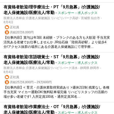
有資格者歓迎/理学療法士・PT「9月急募」/介護施設/
老人保健施設/医療法人/常勤
-
スポンサー：求人ボックス
医療法人杏林会 介護老人保健施設 リハビリパーク高砂 - 宮城県 仙台市 -
8月4日
正社員
月給20万6,000円
【仕事内容】賞与は年3回 未経験・ブランクのある方も大歓迎 手当充実
活気ある老健でお仕事しませんか JR仙石線「陸前高砂駅」より徒歩4
分!アクセス抜群の場所にある介護老人保健施設にて理学療...
有資格者歓迎/言語聴覚士・ST「9月急募」/介護施設/
老人保健施設/医療法人/常勤
-
スポンサー：求人ボックス
医療法人杏林会 介護老人保健施設リハビリパーク清水 - 静岡県 静岡市 -
8月4日
正社員
月給25万6,800円～29万600円
【仕事内容】< 育児・介護休業取得実績あり >週休2日制 残業なし 各種
手当充実 マイカー通勤OK!無料駐車場完備 リハビリスタッフの活躍の
場が多い老健です! 入所定員100名・通所定員30名...
有資格者歓迎/作業療法士・OT「9月急募」/介護施設/
老人保健施設/医療法人/常勤
-
スポンサー：求人ボックス