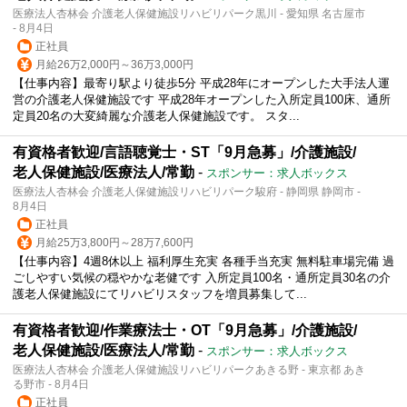
医療法人杏林会 介護老人保健施設リハビリパーク黒川 - 愛知県 名古屋市
- 8月4日
正社員
月給26万2,000円～36万3,000円
【仕事内容】最寄り駅より徒歩5分 平成28年にオープンした大手法人運
営の介護老人保健施設です 平成28年オープンした入所定員100床、通所
定員20名の大変綺麗な介護老人保健施設です。 スタ...
有資格者歓迎/言語聴覚士・ST「9月急募」/介護施設/
老人保健施設/医療法人/常勤
-
スポンサー：求人ボックス
医療法人杏林会 介護老人保健施設リハビリパーク駿府 - 静岡県 静岡市 -
8月4日
正社員
月給25万3,800円～28万7,600円
【仕事内容】4週8休以上 福利厚生充実 各種手当充実 無料駐車場完備 過
ごしやすい気候の穏やかな老健です 入所定員100名・通所定員30名の介
護老人保健施設にてリハビリスタッフを増員募集して...
有資格者歓迎/作業療法士・OT「9月急募」/介護施設/
老人保健施設/医療法人/常勤
-
スポンサー：求人ボックス
医療法人杏林会 介護老人保健施設リハビリパークあきる野 - 東京都 あき
る野市 - 8月4日
正社員