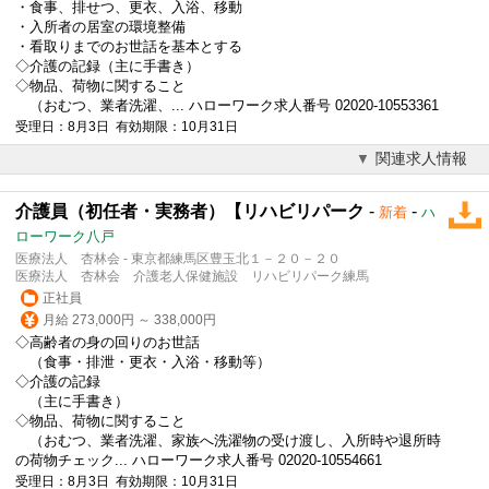
・食事、排せつ、更衣、入浴、移動
・入所者の居室の環境整備
・看取りまでのお世話を基本とする
◇介護の記録（主に手書き）
◇物品、荷物に関すること
（おむつ、業者洗濯、... ハローワーク求人番号 02020-10553361
受理日：8月3日 有効期限：10月31日
関連求人情報
介護員（初任者・実務者）【リハビリパーク
-
-
新着
ハ
ローワーク八戸
医療法人 杏林会 - 東京都練馬区豊玉北１－２０－２０
医療法人 杏林会 介護老人保健施設 リハビリパーク練馬
正社員
月給 273,000円 ～ 338,000円
◇高齢者の身の回りのお世話
（食事・排泄・更衣・入浴・移動等）
◇介護の記録
（主に手書き）
◇物品、荷物に関すること
（おむつ、業者洗濯、家族へ洗濯物の受け渡し、入所時や退所時
の荷物チェック... ハローワーク求人番号 02020-10554661
受理日：8月3日 有効期限：10月31日