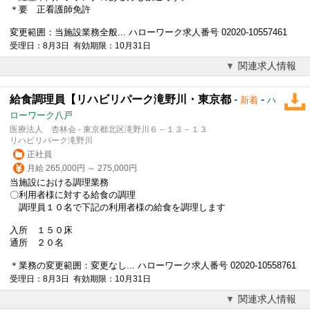
＊要 正看護師免許
変更範囲：当施設業務全般... ハローワーク求人番号 02020-10557461
受理日：8月3日 有効期限：10月31日
関連求人情報
給食調理員【リハビリパーク滝野川・東京都
-
-
新着
ハ
ローワーク八戸
医療法人 杏林会 - 東京都北区滝野川６－１３－１３
リハビリパーク滝野川
正社員
月給 265,000円 ～ 275,000円
当施設における調理業務
〇利用者様に対する給食の調理
調理員１０名で下記の利用者様の給食を調理します
入所 １５０床
通所 ２０名
＊業務の変更範囲：変更なし... ハローワーク求人番号 02020-10558761
受理日：8月3日 有効期限：10月31日
関連求人情報