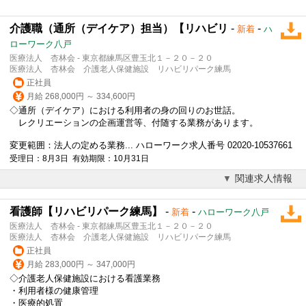
介護職（通所（デイケア）担当）【リハビリ
-
-
新着
ハ
ローワーク八戸
医療法人 杏林会 - 東京都練馬区豊玉北１－２０－２０
医療法人 杏林会 介護老人保健施設 リハビリパーク練馬
正社員
月給 268,000円 ～ 334,600円
◇通所（デイケア）における利用者の身の回りのお世話。
レクリエーションの企画運営等、付随する業務があります。
変更範囲：法人の定める業務... ハローワーク求人番号 02020-10537661
受理日：8月3日 有効期限：10月31日
関連求人情報
看護師【リハビリパーク練馬】
-
-
新着
ハローワーク八戸
医療法人 杏林会 - 東京都練馬区豊玉北１－２０－２０
医療法人 杏林会 介護老人保健施設 リハビリパーク練馬
正社員
月給 283,000円 ～ 347,000円
◇介護老人保健施設における看護業務
・利用者様の健康管理
・医療的処置