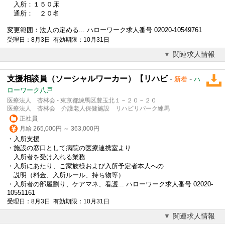
入所：１５０床
通所： ２０名
変更範囲：法人の定める... ハローワーク求人番号 02020-10549761
受理日：8月3日 有効期限：10月31日
関連求人情報
支援相談員（ソーシャルワーカー）【リハビ
-
-
新着
ハ
ローワーク八戸
医療法人 杏林会 - 東京都練馬区豊玉北１－２０－２０
医療法人 杏林会 介護老人保健施設 リハビリパーク練馬
正社員
月給 265,000円 ～ 363,000円
・入所支援
・施設の窓口として病院の医療連携室より
入所者を受け入れる業務
・入所にあたり、ご家族様および入所予定者本人への
説明（料金、入所ルール、持ち物等）
・入所者の部屋割り、ケアマネ、看護... ハローワーク求人番号 02020-
10551161
受理日：8月3日 有効期限：10月31日
関連求人情報