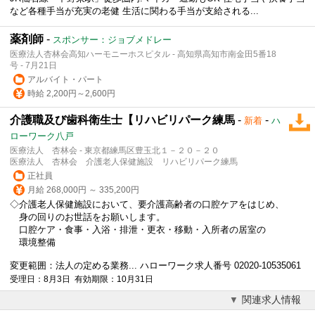
など各種手当が充実の老健 生活に関わる手当が支給される...
薬剤師
-
スポンサー：ジョブメドレー
医療法人杏林会高知ハーモニーホスピタル - 高知県高知市南金田5番18
号 - 7月21日
アルバイト・パート
時給 2,200円～2,600円
介護職及び歯科衛生士【リハビリパーク練馬
-
-
新着
ハ
ローワーク八戸
医療法人 杏林会 - 東京都練馬区豊玉北１－２０－２０
医療法人 杏林会 介護老人保健施設 リハビリパーク練馬
正社員
月給 268,000円 ～ 335,200円
◇介護老人保健施設において、要介護高齢者の口腔ケアをはじめ、
身の回りのお世話をお願いします。
口腔ケア・食事・入浴・排泄・更衣・移動・入所者の居室の
環境整備
変更範囲：法人の定める業務... ハローワーク求人番号 02020-10535061
受理日：8月3日 有効期限：10月31日
関連求人情報