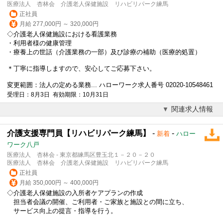
医療法人 杏林会 介護老人保健施設 リハビリパーク練馬
正社員
月給 277,000円 ～ 320,000円
◇介護老人保健施設における看護業務
・利用者様の健康管理
・療養上の世話（介護業務の一部）及び診療の補助（医療的処置）
＊丁寧に指導しますので、安心してご応募下さい。
変更範囲：法人の定める業務... ハローワーク求人番号 02020-10548461
受理日：8月3日 有効期限：10月31日
関連求人情報
介護支援専門員【リハビリパーク練馬】
-
-
新着
ハロー
ワーク八戸
医療法人 杏林会 - 東京都練馬区豊玉北１－２０－２０
医療法人 杏林会 介護老人保健施設 リハビリパーク練馬
正社員
月給 350,000円 ～ 400,000円
◇介護老人保健施設の入所者ケアプランの作成
担当者会議の開催、ご利用者・ご家族と施設との間に立ち、
サービス向上の提言・指導を行う。