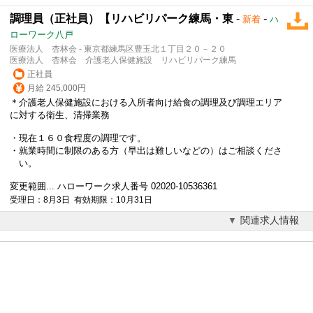
調理員（正社員）【リハビリパーク練馬・東
-
-
新着
ハ
ローワーク八戸
医療法人 杏林会 - 東京都練馬区豊玉北１丁目２０－２０
医療法人 杏林会 介護老人保健施設 リハビリパーク練馬
正社員
月給 245,000円
＊介護老人保健施設における入所者向け給食の調理及び調理エリア
に対する衛生、清掃業務
・現在１６０食程度の調理です。
・就業時間に制限のある方（早出は難しいなどの）はご相談くださ
い。
変更範囲... ハローワーク求人番号 02020-10536361
受理日：8月3日 有効期限：10月31日
関連求人情報