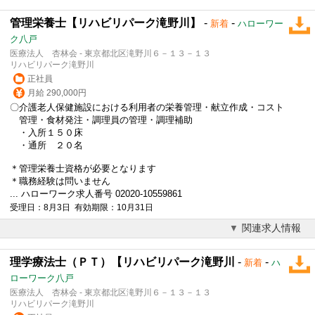
管理栄養士【リハビリパーク滝野川】
-
-
新着
ハローワー
ク八戸
医療法人 杏林会 - 東京都北区滝野川６－１３－１３
リハビリパーク滝野川
正社員
月給 290,000円
〇介護老人保健施設における利用者の栄養管理・献立作成・コスト
管理・食材発注・調理員の管理・調理補助
・入所１５０床
・通所 ２０名
＊管理栄養士資格が必要となります
＊職務経験は問いません
... ハローワーク求人番号 02020-10559861
受理日：8月3日 有効期限：10月31日
関連求人情報
理学療法士（ＰＴ）【リハビリパーク滝野川
-
-
新着
ハ
ローワーク八戸
医療法人 杏林会 - 東京都北区滝野川６－１３－１３
リハビリパーク滝野川