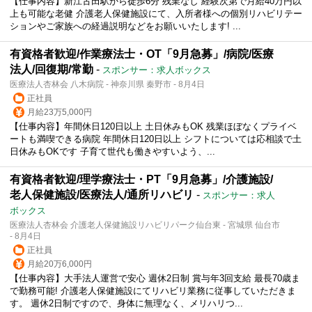
【仕事内容】新江古田駅から徒歩6分 残業なし 経験次第で月給40万円以
上も可能な老健 介護老人保健施設にて、入所者様への個別リハビリテー
ションやご家族への経過説明などをお願いいたします! ...
有資格者歓迎/作業療法士・OT「9月急募」/病院/医療
法人/回復期/常勤
-
スポンサー：求人ボックス
医療法人杏林会 八木病院 - 神奈川県 秦野市 - 8月4日
正社員
月給23万5,000円
【仕事内容】年間休日120日以上 土日休みもOK 残業ほぼなくプライベ
ートも満喫できる病院 年間休日120日以上 シフトについては応相談で土
日休みもOKです 子育て世代も働きやすいよう、...
有資格者歓迎/理学療法士・PT「9月急募」/介護施設/
老人保健施設/医療法人/通所リハビリ
-
スポンサー：求人
ボックス
医療法人杏林会 介護老人保健施設リハビリパーク仙台東 - 宮城県 仙台市
- 8月4日
正社員
月給20万6,000円
【仕事内容】大手法人運営で安心 週休2日制 賞与年3回支給 最長70歳ま
で勤務可能! 介護老人保健施設にてリハビリ業務に従事していただきま
す。 週休2日制ですので、身体に無理なく、メリハリつ...