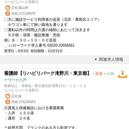
リハビリパーク滝野川
正社員以外
月給 215,000円
〇主に施設サービス利用者の送迎（北区・豊島区エリア）
※ワゴン車にて狭い路地を通ります
〇運転以外の時間は介護の補助にあたって頂きます
※介助・清掃・施設整備・営繕
例）８：３０～１０：００送迎
... ハローワーク求人番号 02020-10556561
受理日：8月3日 有効期限：10月31日
関連求人情報
看護師【リハビリパーク滝野川・東京都】
-
-
新着
ハロ
ーワーク八戸
医療法人 杏林会 - 東京都北区滝野川６－１３－１３
リハビリパーク滝野川
正社員
月給 278,000円
介護老人保健施設における看護業務
・入所 １５０床
・通所 ２０名
＊経歴不問、ブランクのある方も歓迎です。