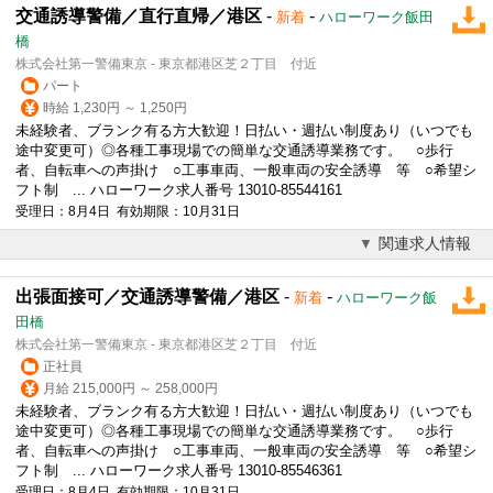
交通誘導警備／直行直帰／港区
-
-
新着
ハローワーク飯田
橋
株式会社第一警備東京 - 東京都港区芝２丁目 付近
パート
時給 1,230円 ～ 1,250円
未経験者、ブランク有る方大歓迎！日払い・週払い制度あり（いつでも
途中変更可）◎各種工事現場での簡単な交通誘導業務です。 ○歩行
者、自転車への声掛け ○工事車両、一般車両の安全誘導 等 ○希望シ
フト制 ... ハローワーク求人番号 13010-85544161
受理日：8月4日 有効期限：10月31日
関連求人情報
出張面接可／交通誘導警備／港区
-
-
新着
ハローワーク飯
田橋
株式会社第一警備東京 - 東京都港区芝２丁目 付近
正社員
月給 215,000円 ～ 258,000円
未経験者、ブランク有る方大歓迎！日払い・週払い制度あり（いつでも
途中変更可）◎各種工事現場での簡単な交通誘導業務です。 ○歩行
者、自転車への声掛け ○工事車両、一般車両の安全誘導 等 ○希望シ
フト制 ... ハローワーク求人番号 13010-85546361
受理日：8月4日 有効期限：10月31日