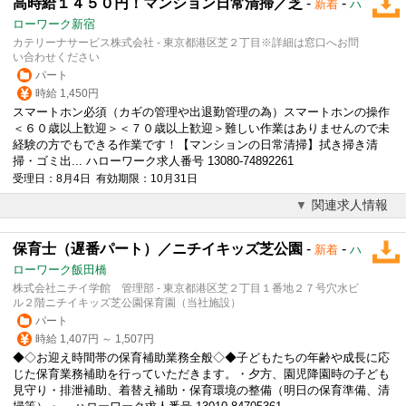
高時給１４５０円！マンション日常清掃／芝
-
-
新着
ハ
ローワーク新宿
カテリーナサービス株式会社 - 東京都港区芝２丁目※詳細は窓口へお問
い合わせください
パート
時給 1,450円
スマートホン必須（カギの管理や出退勤管理の為）スマートホンの操作
＜６０歳以上歓迎＞＜７０歳以上歓迎＞難しい作業はありませんので未
経験の方でもできる作業です！【マンションの日常清掃】拭き掃き清
掃・ゴミ出... ハローワーク求人番号 13080-74892261
受理日：8月4日 有効期限：10月31日
関連求人情報
保育士（遅番パート）／ニチイキッズ芝公園
-
-
新着
ハ
ローワーク飯田橋
株式会社ニチイ学館 管理部 - 東京都港区芝２丁目１番地２７号穴水ビ
ル２階ニチイキッズ芝公園保育園（当社施設）
パート
時給 1,407円 ～ 1,507円
◆◇お迎え時間帯の保育補助業務全般◇◆子どもたちの年齢や成長に応
じた保育業務補助を行っていただきます。・夕方、園児降園時の子ども
見守り・排泄補助、着替え補助・保育環境の整備（明日の保育準備、清