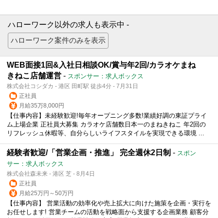
ハローワーク以外の求人も表示中 -
WEB面接1回&入社日相談OK/賞与年2回/カラオケまね
きねこ店舗運営
-
スポンサー：求人ボックス
株式会社コシダカ - 港区 田町駅 徒歩4分 - 7月31日
正社員
月給35万8,000円
【仕事内容】未経験歓迎!毎年オープニング多数!業績好調の東証プライ
ム上場企業 正社員大募集 カラオケ店舗数日本一のまねきねこ 年2回の
リフレッシュ休暇等、自分らしいライフスタイルを実現できる環境 ...
経験者歓迎/「営業企画・推進」 完全週休2日制
-
スポン
サー：求人ボックス
株式会社森未来 - 港区 芝 - 8月4日
正社員
月給25万円～50万円
【仕事内容】 営業活動の効率化や売上拡大に向けた施策を企画・実行を
お任せします! 営業チームの活動を戦略面から支援する企画業務 顧客分