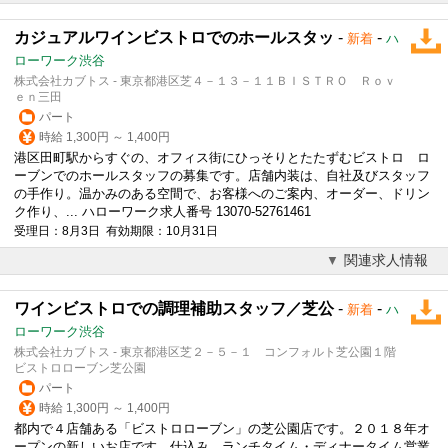
カジュアルワインビストロでのホールスタッ
-
-
新着
ハ
ローワーク渋谷
株式会社カブトス - 東京都港区芝４－１３－１１ＢＩＳＴＲＯ Ｒｏｖ
ｅｎ三田
パート
時給 1,300円 ～ 1,400円
港区田町駅からすぐの、オフィス街にひっそりとたたずむビストロ ロ
ーブンでのホールスタッフの募集です。店舗内装は、自社及びスタッフ
の手作り。温かみのある空間で、お客様へのご案内、オーダー、ドリン
ク作り、... ハローワーク求人番号 13070-52761461
受理日：8月3日 有効期限：10月31日
関連求人情報
ワインビストロでの調理補助スタッフ／芝公
-
-
新着
ハ
ローワーク渋谷
株式会社カブトス - 東京都港区芝２－５－１ コンフォルト芝公園１階
ビストロローブン芝公園
パート
時給 1,300円 ～ 1,400円
都内で４店舗ある「ビストロローブン」の芝公園店です。２０１８年オ
ープンの新しいお店です。仕込み、ランチタイム・ディナータイム営業