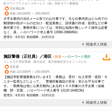
町タワープラスカーゴサービス（株）田町タワー郵務室
正社員以外
月給 240,000円 ～ 260,000円
大手企業内の当社メール室でのお仕事です。主な仕事内容はビル内での
郵便物や段ボールの仕分け・配送業務と、請求書の作成・処理などの事
務作業です。事務作業については、特別な知識や難しいＰＣ操作は必要
なく、基... ハローワーク求人番号 13090-29869561
受理日：8月3日 有効期限：10月31日
関連求人情報
施設警備（正社員）／港区
-
-
新着
ハローワーク墨田
ＡＬＳＯＫ常駐警備 株式会社 - 東京都港区芝のオフィスビル
正社員
月給 223,500円 ～ 250,500円
【施設常駐警備業務を行います】・業務は、受付・出入管理・巡回・モ
ニター監視などによって、 警備対象施設の安全・安心を守る仕事で
す。・勤務地は他にも東京都内にある約１００対象の大手企業（金融
機 関・百貨... ハローワーク求人番号 13120-16482361
受理日：8月3日 有効期限：10月31日
関連求人情報