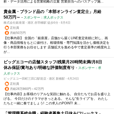
析・データ活用による営業戦略の立案 営業担当へのパスアップ施...
貴金属・ブランド品の「本部オンライン査定士」月給
50万円～
-
スポンサー：求人ボックス
株式会社銀座屋 - 港区 赤羽橋駅 徒歩6分 - 8月4日
正社員
月給50万円
【仕事内容】 全国の「銀座屋」店舗から届くLINE査定依頼に対し、画
像・商品情報をもとに値付け。相場情報・専門知識を活かし価格決定を
行う本部業務をお任せします 店舗拡大を進める中で査定基準の精度向上
が...
ビッグエコーの店舗スタッフ/残業月20時間未満/月8日
休み保証/賞与あり/明確な評価制度有り
-
スポンサー：求
人ボックス
ビッグエコー田町三田口駅前店 - 港区 新橋駅 - 4月24日
正社員
月給28万860円～42万円
【仕事内容】お客様のリアルな笑顔に触れる。 自分たちでお店を盛り上
げる。 今日だけのドラマがきっとある。 そんな“生ライブ”を、 わたし
たちと一緒に奏でましょう! この求人のPOINT! 未...
「管理職系総合職」経験者募集土日休み/フレックス
-