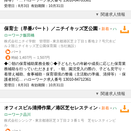
掃等）・... ハローワーク求人番号 13010-84705361
受理日：8月3日 有効期限：10月31日
関連求人情報
保育士（早番パート）／ニチイキッズ芝公園
-
-
新着
ハ
ローワーク飯田橋
株式会社ニチイ学館 管理部 - 東京都港区芝２丁目１番地２７号穴水ビ
ル２階ニチイキッズ芝公園保育園（当社施設）
パート
時給 1,407円 ～ 1,507円
◆◇朝の保育補助業務全般◇◆子どもたちの年齢や成長に応じた保育業
務補助を行っていただきます。・朝、園児受入の際の、子ども見守り・
着替え補助、食事補助・保育環境の整備（主活動の準備、清掃等）・保
護者対応... ハローワーク求人番号 13010-84712361
受理日：8月3日 有効期限：10月31日
関連求人情報
オフィスビル清掃作業／港区芝セレスティン
-
-
新着
ハ
ローワーク品川
株式会社シンシア - 東京都港区芝３丁目２３番１号 芝セレスティンビ
ル
パート