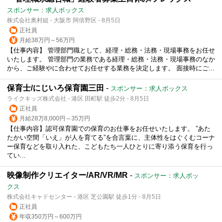
スポンサー：求人ボックス
株式会社奥村組 - 大阪市 阿倍野区 - 8月5日
正社員
月給38万円～56万円
【仕事内容】 管理部門職として、経理・総務・法務・現場事務をお任せ
いたします。 管理部門の業務である経理・総務・法務・現場事務のなか
から、ご経験やに合わせてお任せする業務を決定します。 面接時にご...
保育士/にじいろ保育園三田
-
スポンサー：求人ボックス
ライクキッズ株式会社 - 港区 田町駅 徒歩2分 - 8月5日
正社員
月給28万8,000円～35万円
【仕事内容】認可保育園での保育のお仕事をお任せいたします。 ”あた
たかい空間「いえ」が人を育てる”を合言葉に、主体性をはぐくむコーナ
ー保育などを取り入れた、こどもたち一人ひとりに寄り添う保育を行っ
てい...
映像制作クリエイター/AR/VR/MR
-
スポンサー：求人ボッ
クス
株式会社キャドセンター - 港区 芝公園駅 徒歩1分 - 8月5日
正社員
年収350万円～600万円