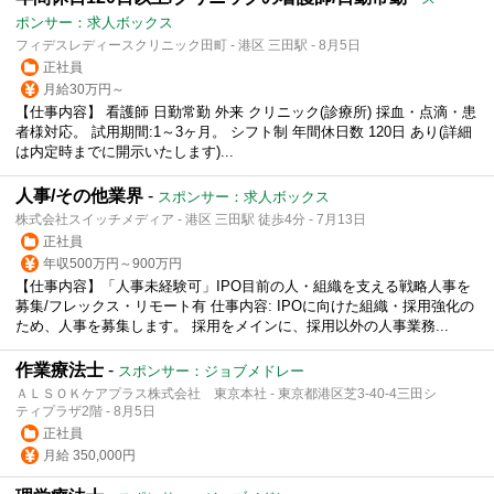
ポンサー：求人ボックス
フィデスレディースクリニック田町 - 港区 三田駅 - 8月5日
正社員
月給30万円～
【仕事内容】 看護師 日勤常勤 外来 クリニック(診療所) 採血・点滴・患
者様対応。 試用期間:1～3ヶ月。 シフト制 年間休日数 120日 あり(詳細
は内定時までに開示いたします)...
人事/その他業界
-
スポンサー：求人ボックス
株式会社スイッチメディア - 港区 三田駅 徒歩4分 - 7月13日
正社員
年収500万円～900万円
【仕事内容】「人事未経験可」IPO目前の人・組織を支える戦略人事を
募集/フレックス・リモート有 仕事内容: IPOに向けた組織・採用強化の
ため、人事を募集します。 採用をメインに、採用以外の人事業務...
作業療法士
-
スポンサー：ジョブメドレー
ＡＬＳＯＫケアプラス株式会社 東京本社 - 東京都港区芝3-40-4三田シ
ティプラザ2階 - 8月5日
正社員
月給 350,000円