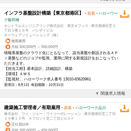
インフラ基盤設計構築【東京都港区】
-
-
新着
ハローワー
ク飯田橋
セントラルエンジニアリング株式会社 東京オフィス - 東京都港区芝２
丁目３番１９号 バンザイビル
キーウェアソリューションズ（株）
無期雇用
月給 300,000円 ～ 500,000円
情報系基盤のクラウド化にともなって、該当基盤や新設されるＡＰ
Ｉ基盤などのジョブや監視、運用に関する新規設計をおこなってい
ただきます。
【担当工程】基本設計、詳細設計、構築
【環境】ＡＷＳ
【監視対... ハローワーク求人番号 13010-83620961
受理日：8月1日 有効期限：10月31日
関連求人情報
建築施工管理者／有期雇用
-
-
新着
ハローワーク品川
株式会社 ワイ・ジェー・ワイコーポレーション - 東京都港区芝二丁目
２９番１０号 Ａフロント芝二丁目ビル５Ｆ
正社員以外
月給 300,000円 ～ 450,000円