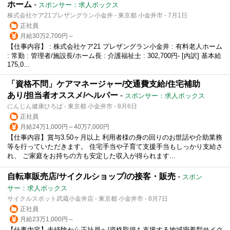
ホーム
-
スポンサー：求人ボックス
株式会社ケア21プレザングラン小金井 - 東京都 小金井市 - 7月1日
正社員
月給30万2,700円～
【仕事内容】 : 株式会社ケア21 プレザングラン小金井 : 有料老人ホーム
: 常勤 : 管理者/施設長/ホーム長 : 介護福祉士 : 302,700円- [内訳] 基本給
175,0...
「資格不問」ケアマネージャー/交通費支給/住宅補助
あり/担当者オススメ/ヘルパー
-
スポンサー：求人ボックス
にんじん健康ひろば - 東京都 小金井市 - 8月6日
正社員
月給24万1,000円～40万7,000円
【仕事内容】賞与3.50ヶ月以上 利用者様の身の回りのお世話や介助業務
等を行っていただきます。 住宅手当や子育て支援手当もしっかり支給さ
れ、 ご家庭をお持ちの方も安定した収入が得られます...
自転車販売店/サイクルショップ/の接客・販売
-
スポン
サー：求人ボックス
サイクルスポット武蔵小金井店 - 東京都 小金井市 - 8月7日
正社員
月給23万1,000円～
【仕事内容】未経験から正社員へ/資格取得も支援する地域密着型サイク