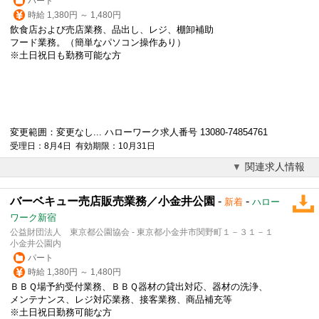
パート
時給 1,380円 ～ 1,480円
飲食店および売店業務、品出し、レジ、棚卸補助
フード業務。（簡単なパソコン操作あり）
※土日祝日も勤務可能な方
変更範囲：変更なし... ハローワーク求人番号 13080-74854761
受理日：8月4日 有効期限：10月31日
関連求人情報
バーベキュー売店販売業務／小金井公園
-
-
新着
ハロー
ワーク新宿
公益財団法人 東京都公園協会 - 東京都小金井市関野町１－３１－１
小金井公園内
パート
時給 1,380円 ～ 1,480円
ＢＢＱ場予約受付業務、ＢＢＱ器材の貸出対応、器材の洗浄、
メンテナンス、レジ対応業務、接客業務、商品補充等
※土日祝日勤務可能な方