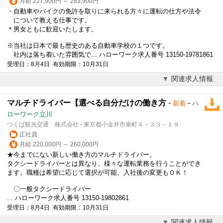
月給 227,900円 ～ 283,900円
・自動車やバイクの免許を取りに来られる方々に運転の仕方や法令
について教える仕事です。
＊男女ともに歓迎いたします。
※当社は日本で最も歴史のある自動車学校の１つです。
社内は落ち着いた雰囲気で... ハローワーク求人番号 13150-19781861
受理日：8月4日 有効期限：10月31日
関連求人情報
マルチドライバー【選べる自分だけの働き方
-
-
新着
ハ
ローワーク立川
つくば観光交通 株式会社 - 東京都小金井市東町４－３３－１９
正社員
月給 220,000円 ～ 260,000円
★今までにない新しい働き方のマルチドライバー。
タクシードライバーとは異なり、様々な運転業務を行うことができ
ます。職種は希望に応じて選択が可能、入社後の変更もＯＫ！
〇一般タクシードライバー
... ハローワーク求人番号 13150-19802861
受理日：8月4日 有効期限：10月31日
関連求人情報