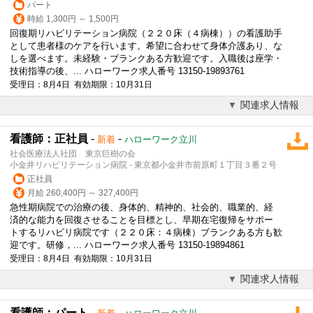
パート
時給 1,300円 ～ 1,500円
回復期リハビリテーション病院（２２０床（４病棟））の看護助手
として患者様のケアを行います。希望に合わせて身体介護あり、な
しを選べます。未経験・ブランクある方歓迎です。入職後は座学・
技術指導の後、... ハローワーク求人番号 13150-19893761
受理日：8月4日 有効期限：10月31日
関連求人情報
看護師：正社員
-
-
新着
ハローワーク立川
社会医療法人社団 東京巨樹の会
小金井リハビリテーション病院 - 東京都小金井市前原町１丁目３番２号
正社員
月給 260,400円 ～ 327,400円
急性期病院での治療の後、身体的、精神的、社会的、職業的、経
済的な能力を回復させることを目標とし、早期在宅復帰をサポー
トするリハビリ病院です（２２０床：４病棟）ブランクある方も歓
迎です。研修，... ハローワーク求人番号 13150-19894861
受理日：8月4日 有効期限：10月31日
関連求人情報
看護師：パート
-
-