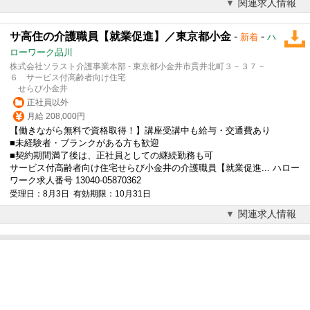
関連求人情報
サ高住の介護職員【就業促進】／東京都小金
-
-
新着
ハ
ローワーク品川
株式会社ソラスト介護事業本部 - 東京都小金井市貫井北町３－３７－
６ サービス付高齢者向け住宅
せらび小金井
正社員以外
月給 208,000円
【働きながら無料で資格取得！】講座受講中も給与・交通費あり
■未経験者・ブランクがある方も歓迎
■契約期間満了後は、正社員としての継続勤務も可
サービス付高齢者向け住宅せらび小金井の介護職員【就業促進... ハロー
ワーク求人番号 13040-05870362
受理日：8月3日 有効期限：10月31日
関連求人情報