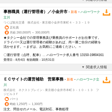
事務職員（運行管理者）／小金井市
-
-
新着
ハローワーク
立川
つくば観光交通 株式会社 - 東京都小金井市東町４－３３－１９
正社員
月給 260,000円 ～ 300,000円
★タクシー会社での管理事務及び乗務員のサポートがお仕事です。
ドライバー又は運行管理者の経験があれば、尚一層ご自分の経験を
活かせます。～まずは、お気軽にご連絡ください。～
〇運行管理（点呼、配車）... ハローワーク求人番号 13150-19804161
受理日：8月4日 有効期限：10月31日
関連求人情報
ＥＣサイトの運営補助 営業事務
-
-
新着
ハローワーク立
川
株式会社 ネクストブレイン - 東京都小金井市本町３－１０－１３ フ
ジビル３Ｆ
パート
時給 1,250円 ～ 1,300円
注文、問合せのメール、電話対応、事務処理