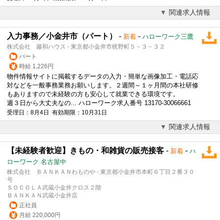
関連求人情報
入力事務／小金井市（パート）
-
-
新着
ハローワーク三鷹
株式会社 藤和ハウス - 東京都小金井市梶野町５－３－３２
パート
時給 1,226円
物件情報サイトに掲載するデータの入力・簡単な画像加工・電話応
対などを一般事務業務お願いします。２週間～１ヶ月間の本社研修
もありますので未経験の方も安心して就業できる環境です。
週３日から大丈夫なの... ハローワーク求人番号 13170-30066661
受理日：8月4日 有効期限：10月31日
関連求人情報
【未経験者歓迎】きもの・和雑貨の販売接客
-
-
新着
ハ
ローワーク 名古屋中
株式会社 ＢＡＮＫＡＮわものや - 東京都小金井市本町６丁目２番３０
号
ＳＯＣＯＬＡ武蔵小金井クロス２階
ＢＡＮＫＡＮ武蔵小金井店
正社員
月給 220,000円