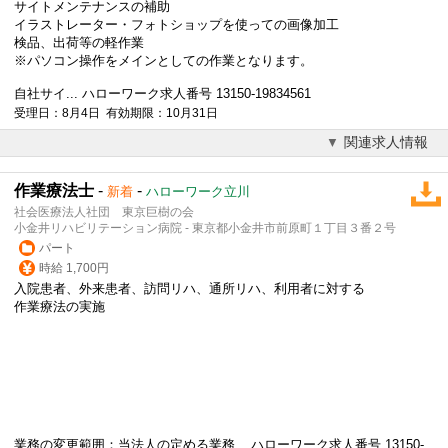
サイトメンテナンスの補助
イラストレーター・フォトショップを使っての画像加工
検品、出荷等の軽作業
※パソコン操作をメインとしての作業となります。
自社サイ... ハローワーク求人番号 13150-19834561
受理日：8月4日 有効期限：10月31日
関連求人情報
作業療法士
-
-
新着
ハローワーク立川
社会医療法人社団 東京巨樹の会
小金井リハビリテーション病院 - 東京都小金井市前原町１丁目３番２号
パート
時給 1,700円
入院患者、外来患者、訪問リハ、通所リハ、利用者に対する
作業療法の実施
業務の変更範囲：当法人の定める業務... ハローワーク求人番号 13150-