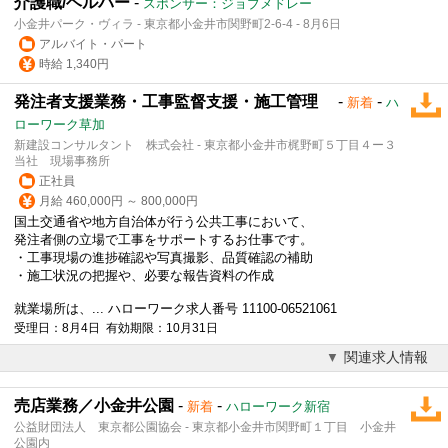
介護職/ヘルパー
-
スポンサー：ジョブメドレー
小金井パーク・ヴィラ - 東京都小金井市関野町2-6-4 - 8月6日
アルバイト・パート
時給 1,340円
発注者支援業務・工事監督支援・施工管理
-
-
新着
ハ
ローワーク草加
新建設コンサルタント 株式会社 - 東京都小金井市梶野町５丁目４ー３
当社 現場事務所
正社員
月給 460,000円 ～ 800,000円
国土交通省や地方自治体が行う公共工事において、
発注者側の立場で工事をサポートするお仕事です。
・工事現場の進捗確認や写真撮影、品質確認の補助
・施工状況の把握や、必要な報告資料の作成
就業場所は、... ハローワーク求人番号 11100-06521061
受理日：8月4日 有効期限：10月31日
関連求人情報
売店業務／小金井公園
-
-
新着
ハローワーク新宿
公益財団法人 東京都公園協会 - 東京都小金井市関野町１丁目 小金井
公園内