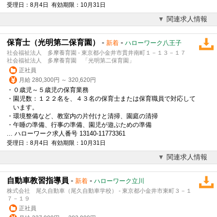
受理日：8月4日 有効期限：10月31日
関連求人情報
保育士（光明第二保育園）
-
-
新着
ハローワーク八王子
社会福祉法人 多摩養育園 - 東京都小金井市貫井南町１－１３－１７
社会福祉法人 多摩養育園 「光明第二保育園」
正社員
月給 280,300円 ～ 320,620円
・０歳児～５歳児の保育業務
・園児数：１２２名を、４３名の保育士または保育職員で対応して
います。
・環境整備など、教室内の片付けと清掃、園庭の清掃
・午睡の準備、行事の準備、園児が遊ぶための準備
... ハローワーク求人番号 13140-11773361
受理日：8月4日 有効期限：10月31日
関連求人情報
自動車教習指導員
-
-
新着
ハローワーク立川
株式会社 尾久自動車（尾久自動車学校） - 東京都小金井市東町３－１
７－１９
正社員