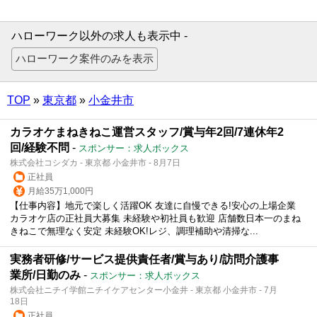
ハローワーク以外の求人も表示中 -
TOP
»
東京都
»
小金井市
カラオケまねきねこ運営スタッフ/賞与年2回/7連休年2
回/経験不問
-
スポンサー：求人ボックス
株式会社コシダカ - 東京都 小金井市 - 8月7日
正社員
月給35万1,000円
【仕事内容】地元で楽しく活躍OK 友達に自慢できる!安心の上場企業
カラオケ店の正社員大募集 未経験や初社員も歓迎 店舗数日本一のまね
きねこで無理なく安定 未経験OK!レジ、調理補助や清掃な...
実務者研修/サービス提供責任者/賞与あり/訪問介護事
業所/日勤のみ
-
スポンサー：求人ボックス
株式会社ニチイ学館ニチイケアセンター小金井 - 東京都 小金井市 - 7月
18日
正社員