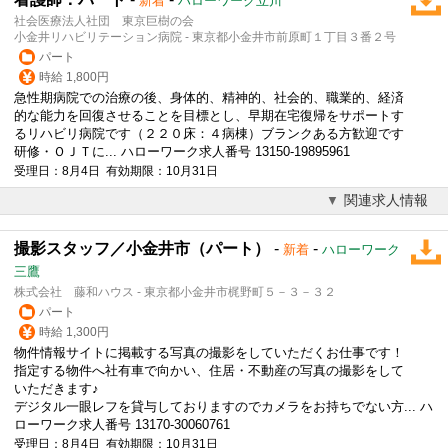
新着
ハローワーク立川
社会医療法人社団 東京巨樹の会
小金井リハビリテーション病院 - 東京都小金井市前原町１丁目３番２号
パート
時給 1,800円
急性期病院での治療の後、身体的、精神的、社会的、職業的、経済
的な能力を回復させることを目標とし、早期在宅復帰をサポートす
るリハビリ病院です（２２０床：４病棟）ブランクある方歓迎です
研修・ＯＪＴに... ハローワーク求人番号 13150-19895961
受理日：8月4日 有効期限：10月31日
関連求人情報
撮影スタッフ／小金井市（パート）
-
-
新着
ハローワーク
三鷹
株式会社 藤和ハウス - 東京都小金井市梶野町５－３－３２
パート
時給 1,300円
物件情報サイトに掲載する写真の撮影をしていただくお仕事です！
指定する物件へ社有車で向かい、住居・不動産の写真の撮影をして
いただきます♪
デジタル一眼レフを貸与しておりますのでカメラをお持ちでない方... ハ
ローワーク求人番号 13170-30060761
受理日：8月4日 有効期限：10月31日