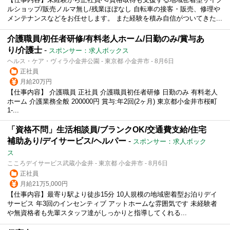
ルショップ/販売ノルマ無し/残業ほぼなし 自転車の接客・販売、修理や
メンテナンスなどをお任せします。 また経験を積み自信がついてきた...
介護職員/初任者研修/有料老人ホーム/日勤のみ/賞与あ
り/介護士
-
スポンサー：求人ボックス
ヘルス・ケア・ヴィラ小金井公園 - 東京都 小金井市 - 8月6日
正社員
月給20万円
【仕事内容】 介護職員 正社員 介護職員初任者研修 日勤のみ 有料老人
ホーム 介護業務全般 200000円 賞与:年2回(2ヶ月) 東京都小金井市桜町
1-...
「資格不問」生活相談員/ブランクOK/交通費支給/住宅
補助あり/デイサービス/ヘルパー
-
スポンサー：求人ボック
ス
こころデイサービス武蔵小金井 - 東京都 小金井市 - 8月6日
正社員
月給21万5,000円
【仕事内容】最寄り駅より徒歩15分 10人規模の地域密着型お泊りデイ
サービス 年3回のインセンティブ アットホームな雰囲気です 未経験者
や無資格者も先輩スタッフ達がしっかりと指導してくれる...