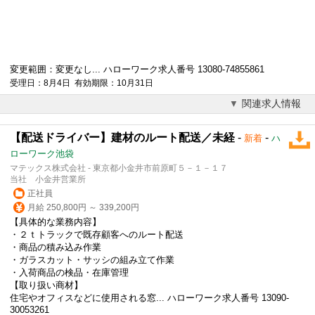
変更範囲：変更なし... ハローワーク求人番号 13080-74855861
受理日：8月4日 有効期限：10月31日
関連求人情報
【配送ドライバー】建材のルート配送／未経
-
-
新着
ハ
ローワーク池袋
マテックス株式会社 - 東京都小金井市前原町５－１－１７
当社 小金井営業所
正社員
月給 250,800円 ～ 339,200円
【具体的な業務内容】
・２ｔトラックで既存顧客へのルート配送
・商品の積み込み作業
・ガラスカット・サッシの組み立て作業
・入荷商品の検品・在庫管理
【取り扱い商材】
住宅やオフィスなどに使用される窓... ハローワーク求人番号 13090-
30053261