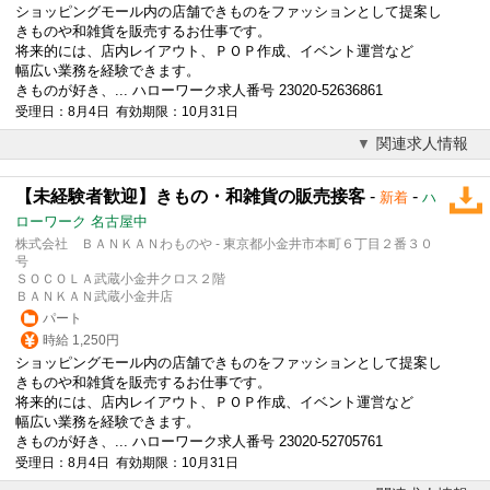
ショッピングモール内の店舗できものをファッションとして提案し
きものや和雑貨を販売するお仕事です。
将来的には、店内レイアウト、ＰＯＰ作成、イベント運営など
幅広い業務を経験できます。
きものが好き、... ハローワーク求人番号 23020-52636861
受理日：8月4日 有効期限：10月31日
関連求人情報
【未経験者歓迎】きもの・和雑貨の販売接客
-
-
新着
ハ
ローワーク 名古屋中
株式会社 ＢＡＮＫＡＮわものや - 東京都小金井市本町６丁目２番３０
号
ＳＯＣＯＬＡ武蔵小金井クロス２階
ＢＡＮＫＡＮ武蔵小金井店
パート
時給 1,250円
ショッピングモール内の店舗できものをファッションとして提案し
きものや和雑貨を販売するお仕事です。
将来的には、店内レイアウト、ＰＯＰ作成、イベント運営など
幅広い業務を経験できます。
きものが好き、... ハローワーク求人番号 23020-52705761
受理日：8月4日 有効期限：10月31日