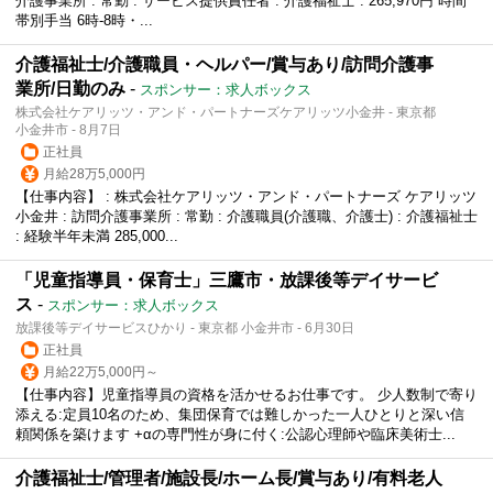
介護事業所 : 常勤 : サービス提供責任者 : 介護福祉士 : 265,970円 時間
帯別手当 6時-8時・...
介護福祉士/介護職員・ヘルパー/賞与あり/訪問介護事
業所/日勤のみ
-
スポンサー：求人ボックス
株式会社ケアリッツ・アンド・パートナーズケアリッツ小金井 - 東京都
小金井市 - 8月7日
正社員
月給28万5,000円
【仕事内容】 : 株式会社ケアリッツ・アンド・パートナーズ ケアリッツ
小金井 : 訪問介護事業所 : 常勤 : 介護職員(介護職、介護士) : 介護福祉士
: 経験半年未満 285,000...
「児童指導員・保育士」三鷹市・放課後等デイサービ
ス
-
スポンサー：求人ボックス
放課後等デイサービスひかり - 東京都 小金井市 - 6月30日
正社員
月給22万5,000円～
【仕事内容】児童指導員の資格を活かせるお仕事です。 少人数制で寄り
添える:定員10名のため、集団保育では難しかった一人ひとりと深い信
頼関係を築けます +αの専門性が身に付く:公認心理師や臨床美術士...
介護福祉士/管理者/施設長/ホーム長/賞与あり/有料老人