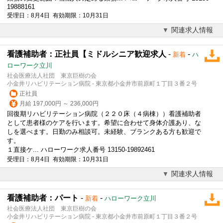
19888161
受理日：8月4日 有効期限：10月31日
関連求人情報
看護補助者：正社員【ミドルシニア歓迎求人
-
-
新着
ハ
ローワーク立川
社会医療法人社団 東京巨樹の会
小金井リハビリテーション病院 - 東京都小金井市前原町１丁目３番２号
正社員
月給 197,000円 ～ 236,000円
回復期リハビリテーション病院（２２０床（４病棟））看護補助者
として患者様のケアを行います。希望に合わせて身体介護あり、な
しを選べます。日勤のみ相談可。未経験、ブランクある方も歓迎で
す。
１直接ケ... ハローワーク求人番号 13150-19892461
受理日：8月4日 有効期限：10月31日
関連求人情報
看護補助者：パート
-
-
新着
ハローワーク立川
社会医療法人社団 東京巨樹の会
小金井リハビリテーション病院 - 東京都小金井市前原町１丁目３番２号