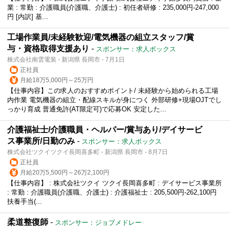
業 : 常勤 : 介護職員(介護職、介護士) : 初任者研修 : 235,000円-247,000
円 [内訳] 基...
工場作業員/未経験歓迎/電気機器の組立スタッフ/賞
与・資格取得支援あり
-
スポンサー：求人ボックス
株式会社南雲電装 - 新潟県 長岡市 - 7月1日
正社員
月給18万5,000円～25万円
【仕事内容】この求人のおすすめポイント/ 未経験から始められる工場
内作業 電気機器の組立・配線スキルが身につく 外部研修+現場OJTでし
っかり育成 普通免許(AT限定可)で応募OK 安定した...
介護福祉士/介護職員・ヘルパー/賞与あり/デイサービ
ス事業所/日勤のみ
-
スポンサー：求人ボックス
株式会社ツクイツクイ長岡喜多町 - 新潟県 長岡市 - 8月7日
正社員
月給20万5,500円～26万2,100円
【仕事内容】 : 株式会社ツクイ ツクイ長岡喜多町 : デイサービス事業所
: 常勤 : 介護職員(介護職、介護士) : 介護福祉士 : 205,500円-262,100円
扶養手当(...
柔道整復師
-
スポンサー：ジョブメドレー