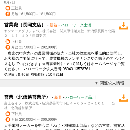
8月7日
正社員
月給 161,500円～181,500円
営業職（長岡支店）
-
-
新着
ハローワーク土浦
ヤンマーアグリジャパン株式会社 関東甲信越支社 - 新潟県長岡市北陽
２－１４－１０「長岡支店」
正社員
月給 217,000円 ～ 292,000円
・農家の得意先への農業機械の販売・当社の得意先を重点的に訪問し、
お客様のご要望に従って、農業機械のメンテナンスやご購入のアドバイ
スをしていただきます≪当事業所について詳しくはホームページをご覧
ください... ハローワーク求人番号 08040-13578761
受理日：8月6日 有効期限：10月31日
関連求人情報
営業〈北信越営業所〉
-
-
新着
ハローワーク品川
富士セイラ 株式会社 - 新潟県長岡市下山４－６５－２－１０１ 当
社 北信越営業所
正社員
月給 220,000円 ～ 300,000円
大手電機メーカーを中心に「ねじ・機械加工部品」などの営業、提案活