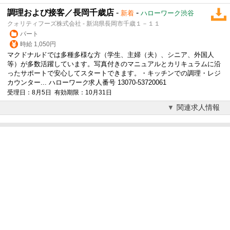
調理および接客／長岡千歳店
-
-
新着
ハローワーク渋谷
クォリティフーズ株式会社 - 新潟県長岡市千歳１－１１
パート
時給 1,050円
マクドナルドでは多種多様な方（学生、主婦（夫）、シニア、外国人
等）が多数活躍しています。写真付きのマニュアルとカリキュラムに沿
ったサポートで安心してスタートできます。・キッチンでの調理・レジ
カウンター... ハローワーク求人番号 13070-53720061
受理日：8月5日 有効期限：10月31日
関連求人情報