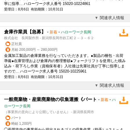
寧に指導... ハローワーク求人番号 15020-10224861
受理日：8月6日 有効期限：10月31日
関連求人情報
倉庫作業員【急募】
-
-
新着
ハローワーク長岡
株式会社 長岡製作所 - 新潟県長岡市鉄工町２－３－６２
正社員
月給 200,000円 ～ 280,000円
金属加工製品の倉庫業務を行なっていただきます。●製品の梱包・出荷
準備●在庫管理および倉庫内の整理整頓●フォークリフトを使用した積み
込み・荷下ろし作業（資格保有者）入社後は先輩社員が丁寧に指導しま
すので... ハローワーク求人番号 15020-10225961
受理日：8月6日 有効期限：10月31日
関連求人情報
一般廃棄物・産業廃棄物の収集運搬《パート
-
-
新着
ハ
ローワーク長岡
（事業所の意向により公開していません） - 新潟県長岡市
パート
時給 1,200円
◯長岡市内の事業所から排出されるゴミの収集作業（助手）○２ｔ～４