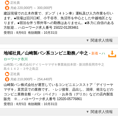
正社員
月給 220,000円 ～ 300,000円
建設現場での土木作業で、ダンプ（４トン車）運転及び人力作業を行い
ます。●現場は旧川口町、小千谷市、魚沼市を中心とした中越地区とな
ります。●宿泊を伴う県外等への勤務はありません。●体力に自信のある
方歓迎... ハローワーク求人番号 15022-01283461
受理日：8月6日 有効期限：10月31日
関連求人情報
地域社員／山崎製パン系コンビニ勤務／中之
-
-
新着
ハ
ローワーク市川
山崎製パン株式会社デイリーヤマザキ事業統括本部 - 新潟県長岡市中之
島６１４２－３中之島店
正社員
月給 210,000円 ～ 254,440円
山崎製パン株式会社が運営しているコンビニエンスストア「デイリーヤ
マザキ」直営店での業務です。・レジ接客、品出し、清掃、発注などの
コンビニ業務全般・パン（ベイク）・お弁当（デリカ）などの店内製造
販売 ※... ハローワーク求人番号 12020-05776861
受理日：8月5日 有効期限：10月31日
関連求人情報