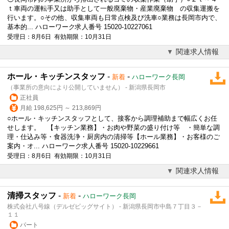
ｔ車両の運転手又は助手として一般廃棄物・産業廃棄物 の収集運搬を
行います。○その他、収集車両も日常点検及び洗車○業務は長岡市内で、
基本的... ハローワーク求人番号 15020-10227061
受理日：8月6日 有効期限：10月31日
関連求人情報
ホール・キッチンスタッフ
-
-
新着
ハローワーク長岡
（事業所の意向により公開していません） - 新潟県長岡市
正社員
月給 198,625円 ～ 213,869円
○ホール・キッチンスタッフとして、接客から調理補助まで幅広くお任
せします。 【キッチン業務】・お肉や野菜の盛り付け等 ・簡単な調
理・仕込み等・食器洗浄・厨房内の清掃等【ホール業務】・お客様のご
案内・オ... ハローワーク求人番号 15020-10229661
受理日：8月6日 有効期限：10月31日
関連求人情報
清掃スタッフ
-
-
新着
ハローワーク長岡
株式会社八号線（デルゼビッグサイト） - 新潟県長岡市中島７丁目３－
１１
パート