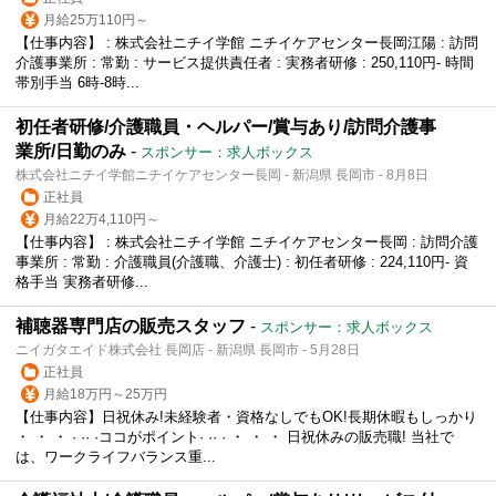
月給25万110円～
【仕事内容】 : 株式会社ニチイ学館 ニチイケアセンター長岡江陽 : 訪問
介護事業所 : 常勤 : サービス提供責任者 : 実務者研修 : 250,110円- 時間
帯別手当 6時-8時...
初任者研修/介護職員・ヘルパー/賞与あり/訪問介護事
業所/日勤のみ
-
スポンサー：求人ボックス
株式会社ニチイ学館ニチイケアセンター長岡 - 新潟県 長岡市 - 8月8日
正社員
月給22万4,110円～
【仕事内容】 : 株式会社ニチイ学館 ニチイケアセンター長岡 : 訪問介護
事業所 : 常勤 : 介護職員(介護職、介護士) : 初任者研修 : 224,110円- 資
格手当 実務者研修...
補聴器専門店の販売スタッフ
-
スポンサー：求人ボックス
ニイガタエイド株式会社 長岡店 - 新潟県 長岡市 - 5月28日
正社員
月給18万円～25万円
【仕事内容】日祝休み!未経験者・資格なしでもOK!長期休暇もしっかり
・ ・ ・ · ·· ·ココがポイント· ·· · ・ ・ ・ 日祝休みの販売職! 当社で
は、ワークライフバランス重...