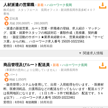
人材派遣の営業職
-
-
新着
ハローワーク長岡
株式会社 スタッフエース 長岡オフィス - 新潟県長岡市喜多町４０７
番地
正社員
月給 200,000円 ～ 280,000円
・派遣の新規営業、ルート営業・求職者の登録、求人紹介・マッチン
グ、提案・就業中スタッフの相談対応・書類作成（見積書、契約書
他）・販促活動のサポート★業界未経験ＯＫ、営業未経験ＯＫ『サービ
ス業』からの転... ハローワーク求人番号 15020-10221561
受理日：8月6日 有効期限：10月31日
関連求人情報
商品管理及びルート配送員
-
-
新着
ハローワーク長岡
（事業所の意向により公開していません） - 新潟県長岡市
パート
時給 1,050円
・販売管理システムを使用して、出荷・入荷処理を行います。・医療材
料、医療消耗品、介護用品などの配送を行ってもらいます・配送エリア
は長岡地区になります。（１日１件～３件で軽量品の 配送です。５ｋ
ｇ以下）... ハローワーク求人番号 15020-10222461
受理日：8月6日 有効期限：10月31日