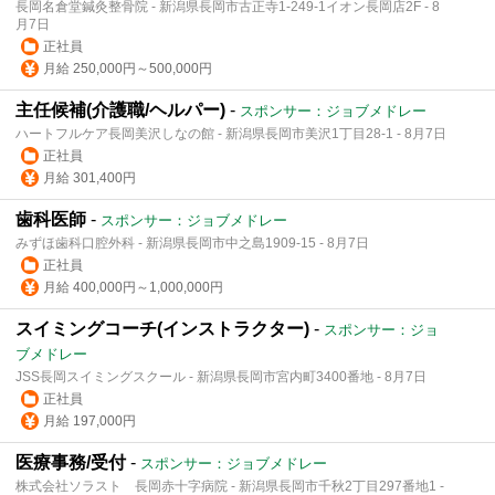
長岡名倉堂鍼灸整骨院 - 新潟県長岡市古正寺1-249-1イオン長岡店2F - 8
月7日
正社員
月給 250,000円～500,000円
主任候補(介護職/ヘルパー)
-
スポンサー：ジョブメドレー
ハートフルケア長岡美沢しなの館 - 新潟県長岡市美沢1丁目28-1 - 8月7日
正社員
月給 301,400円
歯科医師
-
スポンサー：ジョブメドレー
みずほ歯科口腔外科 - 新潟県長岡市中之島1909-15 - 8月7日
正社員
月給 400,000円～1,000,000円
スイミングコーチ(インストラクター)
-
スポンサー：ジョ
ブメドレー
JSS長岡スイミングスクール - 新潟県長岡市宮内町3400番地 - 8月7日
正社員
月給 197,000円
医療事務/受付
-
スポンサー：ジョブメドレー
株式会社ソラスト 長岡赤十字病院 - 新潟県長岡市千秋2丁目297番地1 -