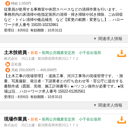
時給 1,050円
従業員が使用する事務室や休憩スペースなどの清掃作業を行います。・
事務所内の床清掃や他指定箇所の清掃・掃き掃除や拭き掃除、ごみ回収
など・トイレ清掃や備品補充 など【変更の範囲：変更なし】... ハロー
ワーク求人番号 15020-10232861
受理日：8月6日 有効期限：10月31日
関連求人情報
土木技術員
-
-
新着
長岡公共職業安定所 小千谷出張所
株式会社 川口土建 - 新潟県長岡市西川口７７２
正社員
月給 250,000円 ～ 400,000円
【土木工事の現場管理】・道路工事、河川工事等の現場管理です。・測
量、写真撮影、発注者・下請業者との打ち合わせ等・官公庁に提出する
書類作成（図面、見積、施工計画書等）●パソコン操作が必要です。●現
場は旧... ハローワーク求人番号 15022-01282561
受理日：8月6日 有効期限：10月31日
関連求人情報
現場作業員
-
-
新着
長岡公共職業安定所 小千谷出張所
株式会社 川口土建 - 新潟県長岡市西川口７７２