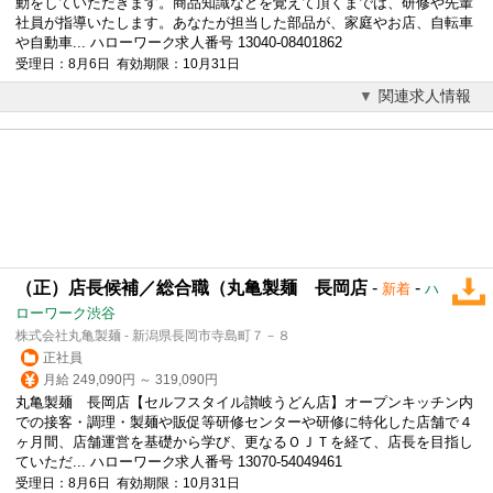
動をしていただきます。商品知識などを覚えて頂くまでは、研修や先輩
社員が指導いたします。あなたが担当した部品が、家庭やお店、自転車
や自動車... ハローワーク求人番号 13040-08401862
受理日：8月6日 有効期限：10月31日
関連求人情報
（正）店長候補／総合職（丸亀製麺 長岡店
-
-
新着
ハ
ローワーク渋谷
株式会社丸亀製麺 - 新潟県長岡市寺島町７－８
正社員
月給 249,090円 ～ 319,090円
丸亀製麺 長岡店【セルフスタイル讃岐うどん店】オープンキッチン内
での接客・調理・製麺や販促等研修センターや研修に特化した店舗で４
ヶ月間、店舗運営を基礎から学び、更なるＯＪＴを経て、店長を目指し
ていただ... ハローワーク求人番号 13070-54049461
受理日：8月6日 有効期限：10月31日