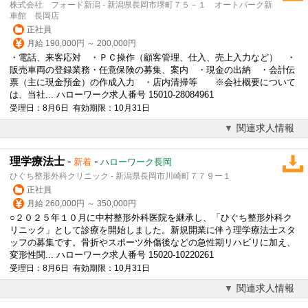
株式会社 フォード新潟 - 新潟県長岡市堺町７５－１ オートパーク新
車館 長岡店
正社員
月給 190,000円 ～ 200,000円
・電話、来客応対 ・ＰＣ操作（顧客管理、仕入、売上入力など） ・
販売車両の登録業務・任意保険の募集、案内 ・現金の出納 ・会計伝
票（主に現金預金）の作成入力 ・店内清掃等 ※会社概要について
は、当社... ハローワーク求人番号 15010-28084961
受理日：8月6日 有効期限：10月31日
関連求人情報
理学療法士
-
-
新着
ハローワーク長岡
ひぐち整形外科クリニック - 新潟県長岡市川崎町７７９ー１
正社員
月給 260,000円 ～ 350,000円
○２０２５年１０月に中村整形外科医院を継承し、「ひぐち整形外科ク
リニック」として診療を開始しました。新規開業に伴う理学療法士スタ
ッフの募集です。骨折やスポーツ外傷後などの急性期リハビリに加え、
変形性関... ハローワーク求人番号 15020-10220261
受理日：8月6日 有効期限：10月31日
関連求人情報