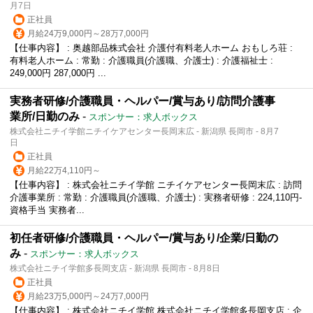
月7日
正社員
月給24万9,000円～28万7,000円
【仕事内容】 : 奥越部品株式会社 介護付有料老人ホーム おもしろ荘 :
有料老人ホーム : 常勤 : 介護職員(介護職、介護士) : 介護福祉士 :
249,000円 287,000円 ...
実務者研修/介護職員・ヘルパー/賞与あり/訪問介護事
業所/日勤のみ
-
スポンサー：求人ボックス
株式会社ニチイ学館ニチイケアセンター長岡末広 - 新潟県 長岡市 - 8月7
日
正社員
月給22万4,110円～
【仕事内容】 : 株式会社ニチイ学館 ニチイケアセンター長岡末広 : 訪問
介護事業所 : 常勤 : 介護職員(介護職、介護士) : 実務者研修 : 224,110円-
資格手当 実務者...
初任者研修/介護職員・ヘルパー/賞与あり/企業/日勤の
み
-
スポンサー：求人ボックス
株式会社ニチイ学館多長岡支店 - 新潟県 長岡市 - 8月8日
正社員
月給23万5,000円～24万7,000円
【仕事内容】 : 株式会社ニチイ学館 株式会社ニチイ学館多長岡支店 : 企