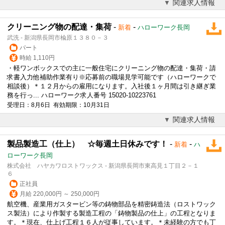
関連求人情報
クリーニング物の配達・集荷
-
-
新着
ハローワーク長岡
武洗 - 新潟県長岡市楡原１３８０－３
パート
時給 1,110円
・軽ワンボックスでの主に一般住宅にクリーニング物の配達・集荷・請
求書入力他補助作業有り※応募前の職場見学可能です（ハローワークで
相談後）＊１２月からの雇用になります。入社後１ヶ月間は引き継ぎ業
務を行っ... ハローワーク求人番号 15020-10223761
受理日：8月6日 有効期限：10月31日
関連求人情報
製品製造工（仕上） ☆毎週土日休みです！
-
-
新着
ハ
ローワーク長岡
株式会社 ハヤカワロストワックス - 新潟県長岡市東高見１丁目２－１
６
正社員
月給 220,000円 ～ 250,000円
航空機、産業用ガスタービン等の鋳物部品を精密鋳造法（ロストワック
ス製法）により作製する製造工程の「鋳物製品の仕上」の工程となりま
す。＊現在、仕上げ工程１６人が従事しています。＊未経験の方でも丁