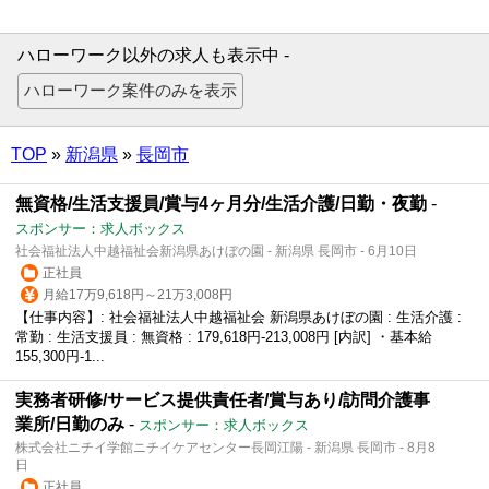
ハローワーク以外の求人も表示中 -
TOP
»
新潟県
»
長岡市
無資格/生活支援員/賞与4ヶ月分/生活介護/日勤・夜勤
-
スポンサー：求人ボックス
社会福祉法人中越福祉会新潟県あけぼの園 - 新潟県 長岡市 - 6月10日
正社員
月給17万9,618円～21万3,008円
【仕事内容】: 社会福祉法人中越福祉会 新潟県あけぼの園 : 生活介護 :
常勤 : 生活支援員 : 無資格 : 179,618円-213,008円 [内訳] ・基本給
155,300円-1...
実務者研修/サービス提供責任者/賞与あり/訪問介護事
業所/日勤のみ
-
スポンサー：求人ボックス
株式会社ニチイ学館ニチイケアセンター長岡江陽 - 新潟県 長岡市 - 8月8
日
正社員