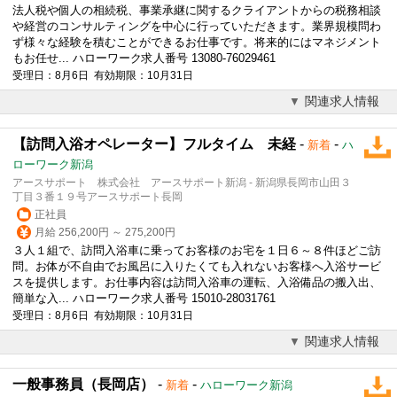
法人税や個人の相続税、事業承継に関するクライアントからの税務相談
や経営のコンサルティングを中心に行っていただきます。業界規模問わ
ず様々な経験を積むことができるお仕事です。将来的にはマネジメント
もお任せ... ハローワーク求人番号 13080-76029461
受理日：8月6日 有効期限：10月31日
関連求人情報
【訪問入浴オペレーター】フルタイム 未経
-
-
新着
ハ
ローワーク新潟
アースサポート 株式会社 アースサポート新潟 - 新潟県長岡市山田３
丁目３番１９号アースサポート長岡
正社員
月給 256,200円 ～ 275,200円
３人１組で、訪問入浴車に乗ってお客様のお宅を１日６～８件ほどご訪
問。お体が不自由でお風呂に入りたくても入れないお客様へ入浴サービ
スを提供します。お仕事内容は訪問入浴車の運転、入浴備品の搬入出、
簡単な入... ハローワーク求人番号 15010-28031761
受理日：8月6日 有効期限：10月31日
関連求人情報
一般事務員（長岡店）
-
-
新着
ハローワーク新潟