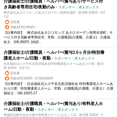
介護福祉士/介護職員・ヘルパー/賞与あり/サービス付
き高齢者専用住宅/夜勤のみ
-
スポンサー：求人ボックス
株式会社あさひコモンズあさひガーデン長岡水道町 - 新潟県 長岡市 - 8月
7日
正社員
月給20万6,950円～
【仕事内容】 : 株式会社あさひコモンズ あさひガーデン長岡水道町 : サ
ービス付き高齢者専用住宅 : 常勤 : 介護職員(介護職、介護士) : 介護福
祉士 : 206,950円- [内訳...
介護福祉士/介護職員・ヘルパー/賞与3.5ヶ月分/特別養
護老人ホーム/日勤・夜勤
-
スポンサー：求人ボックス
社会福祉法人小千谷北魚沼福祉会特別養護老人ホームあおりの里 - 新潟
県 長岡市 - 8月7日
正社員
月給19万100円～27万9,000円
【仕事内容】 : 社会福祉法人小千谷北魚沼福祉会 特別養護老人ホームあ
おりの里 : 特別養護老人ホーム : 常勤 : 介護職員(介護職、介護士) : 介護
福祉士 : 190,100円-27...
介護福祉士/介護職員・ヘルパー/賞与あり/有料老人ホ
ーム/日勤・夜勤
-
スポンサー：求人ボックス
奥越部品株式会社介護付有料老人ホーム おもしろ荘 - 新潟県 長岡市 - 8