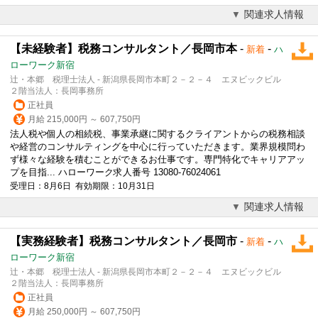
関連求人情報
【未経験者】税務コンサルタント／長岡市本
-
-
新着
ハ
ローワーク新宿
辻・本郷 税理士法人 - 新潟県長岡市本町２－２－４ エヌビックビル
２階当法人：長岡事務所
正社員
月給 215,000円 ～ 607,750円
法人税や個人の相続税、事業承継に関するクライアントからの税務相談
や経営のコンサルティングを中心に行っていただきます。業界規模問わ
ず様々な経験を積むことができるお仕事です。専門特化でキャリアアッ
プを目指... ハローワーク求人番号 13080-76024061
受理日：8月6日 有効期限：10月31日
関連求人情報
【実務経験者】税務コンサルタント／長岡市
-
-
新着
ハ
ローワーク新宿
辻・本郷 税理士法人 - 新潟県長岡市本町２－２－４ エヌビックビル
２階当法人：長岡事務所
正社員
月給 250,000円 ～ 607,750円