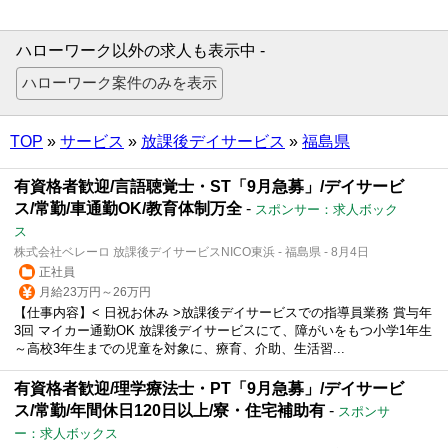
ハローワーク以外の求人も表示中 -
TOP
»
サービス
»
放課後デイサービス
»
福島県
有資格者歓迎/言語聴覚士・ST「9月急募」/デイサービ
ス/常勤/車通勤OK/教育体制万全
-
スポンサー：求人ボック
ス
株式会社ベレーロ 放課後デイサービスNICO東浜 - 福島県 - 8月4日
正社員
月給23万円～26万円
【仕事内容】< 日祝お休み >放課後デイサービスでの指導員業務 賞与年
3回 マイカー通勤OK 放課後デイサービスにて、障がいをもつ小学1年生
～高校3年生までの児童を対象に、療育、介助、生活習...
有資格者歓迎/理学療法士・PT「9月急募」/デイサービ
ス/常勤/年間休日120日以上/寮・住宅補助有
-
スポンサ
ー：求人ボックス