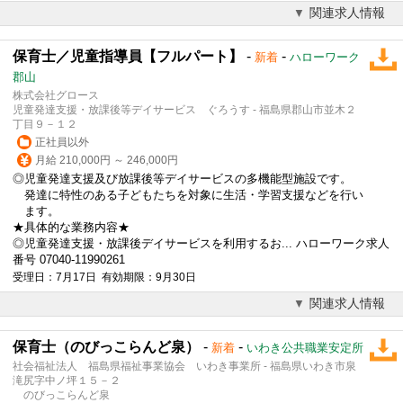
関連求人情報
保育士／児童指導員【フルパート】
-
-
新着
ハローワーク
郡山
株式会社グロース
児童発達支援・放課後等デイサービス ぐろうす - 福島県郡山市並木２
丁目９－１２
正社員以外
月給 210,000円 ～ 246,000円
◎児童発達支援及び放課後等デイサービスの多機能型施設です。
発達に特性のある子どもたちを対象に生活・学習支援などを行い
ます。
★具体的な業務内容★
◎児童発達支援・
放課後デイサービス
を利用するお... ハローワーク求人
番号 07040-11990261
受理日：7月17日 有効期限：9月30日
関連求人情報
保育士（のびっこらんど泉）
-
-
新着
いわき公共職業安定所
社会福祉法人 福島県福祉事業協会 いわき事業所 - 福島県いわき市泉
滝尻字中ノ坪１５－２
のびっこらんど泉