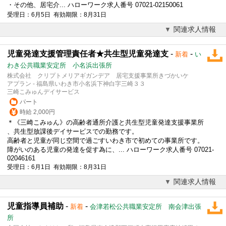
・その他、居宅介... ハローワーク求人番号 07021-02150061
受理日：6月5日 有効期限：8月31日
関連求人情報
児童発達支援管理責任者★共生型児童発達支
-
-
新着
い
わき公共職業安定所 小名浜出張所
株式会社 クリプトメリアギガンデア 居宅支援事業所きづかいケ
アプラン - 福島県いわき市小名浜下神白字三崎３３
三崎こみゅんデイサービス
パート
時給 2,000円
＊《三崎こみゅん》の高齢者通所介護と共生型児童発達支援事業所
、共生型
放課後デイサービス
での勤務です。
高齢者と児童が同じ空間で過ごすいわき市で初めての事業所です。
障がいのある児童の発達を促す為に、... ハローワーク求人番号 07021-
02046161
受理日：6月1日 有効期限：8月31日
関連求人情報
児童指導員補助
-
-
新着
会津若松公共職業安定所 南会津出張
所