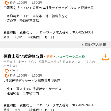
時給 1,100円 ～ 1,500円
〇障害を持っている児童の
放課後デイサービス
での送迎担当員
・送迎範囲：主に二本松市、他に福島市など
・普通車、軽自動車運転
変更範囲：変更なし... ハローワーク求人番号 07080-02214361
受理日：6月23日 有効期限：8月31日
関連求人情報
保育士及び送迎担当員
-
-
新着
ハローワーク二本松
合同会社 あーすりずむ - 福島県二本松市向原２５９－２ 「やんわり
ハート２」
パート
時給 1,100円 ～ 1,500円
○放課後等デイサービス指導員及び送迎
・小１～高３までの
放課後デイサービス
・送迎範囲：二本松市内
変更範囲：変更なし... ハローワーク求人番号 07080-02189461
受理日：6月18日 有効期限：8月31日