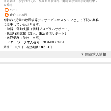
合同会社 さすけねぇ和 - 福島県南会津郡下郷町大字沢田字宅地続甲２
６番地
パート
時給 1,100円
○障がい児童の放課後等ディサービスのスタッフとして下記の業務
に従事していただきます。
・学習、運動支援（個別プログラムサポート）
・集団行動支援（対人、生活習慣サポート）
・送迎業務（学校、自宅）
... ハローワーク求人番号 07031-00363461
受理日：6月1日 有効期限：8月31日
関連求人情報