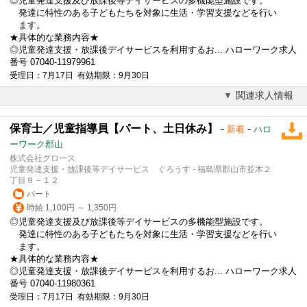
◎児童発達支援及び放課後等デイサービスの多機能型施設です。
発達に特性のある子どもたちを対象に生活・学習支援などを行い
ます。
★具体的な業務内容★
◎児童発達支援・
放課後デイサービス
を利用するお... ハローワーク求人
番号 07040-11979961
受理日：7月17日 有効期限：9月30日
関連求人情報
保育士／児童指導員【パート、土日休み】
-
-
新着
ハロ
ーワーク郡山
株式会社グロース
児童発達支援・放課後等デイサービス ぐろうす - 福島県郡山市並木２
丁目９－１２
パート
時給 1,100円 ～ 1,350円
◎児童発達支援及び放課後等デイサービスの多機能型施設です。
発達に特性のある子どもたちを対象に生活・学習支援などを行い
ます。
★具体的な業務内容★
◎児童発達支援・
放課後デイサービス
を利用するお... ハローワーク求人
番号 07040-11980361
受理日：7月17日 有効期限：9月30日