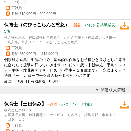
9-12 - 7月11日
正社員
月給 215,000円～296,000円
保育士（のびっこらんど悠悠）
-
-
新着
いわき公共職業安
定所
社会福祉法人 福島県福祉事業協会 いわき事業所 - 福島県いわき市平
下高久字川和久１８－１ のびっこらんど悠悠
正社員
月給 253,000円 ～ 348,000円
個別対応や集団生活の中で、基本的動作等をお子様ひとりひとりの発達
に合わせて援助を行っていきます＜午前＞３歳～未就学児 平均２～３
人＜午後＞
放課後デイサービス
（小学生～１８歳まで） 定員１０人＊
送迎サー... ハローワーク求人番号 07020-05722161
受理日：8月5日 有効期限：10月31日
関連求人情報
保育士【土日休み】
-
-
新着
ハローワーク郡山
株式会社グロース
児童発達支援・放課後等デイサービス ぐろうす - 福島県郡山市並木２
丁目９－１２
正社員