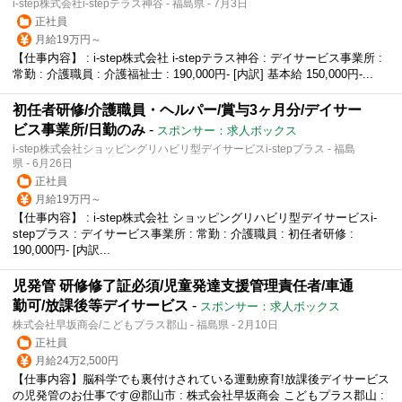
i-step株式会社i-stepテラス神谷 - 福島県 - 7月3日
正社員
月給19万円～
【仕事内容】 : i-step株式会社 i-stepテラス神谷 : デイサービス事業所 :
常勤 : 介護職員 : 介護福祉士 : 190,000円- [内訳] 基本給 150,000円-...
初任者研修/介護職員・ヘルパー/賞与3ヶ月分/デイサー
ビス事業所/日勤のみ
-
スポンサー：求人ボックス
i-step株式会社ショッピングリハビリ型デイサービスi-stepプラス - 福島
県 - 6月26日
正社員
月給19万円～
【仕事内容】 : i-step株式会社 ショッピングリハビリ型デイサービスi-
stepプラス : デイサービス事業所 : 常勤 : 介護職員 : 初任者研修 :
190,000円- [内訳...
児発管 研修修了証必須/児童発達支援管理責任者/車通
勤可/放課後等デイサービス
-
スポンサー：求人ボックス
株式会社早坂商会/こどもプラス郡山 - 福島県 - 2月10日
正社員
月給24万2,500円
【仕事内容】脳科学でも裏付けされている運動療育!放課後デイサービス
の児発管のお仕事です@郡山市 : 株式会社早坂商会 こどもプラス郡山 :