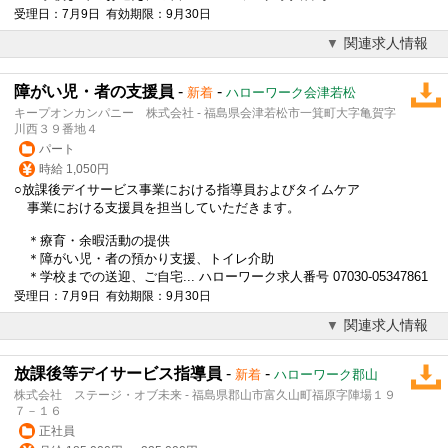
受理日：7月9日 有効期限：9月30日
関連求人情報
障がい児・者の支援員
-
-
新着
ハローワーク会津若松
キープオンカンパニー 株式会社 - 福島県会津若松市一箕町大字亀賀字
川西３９番地４
パート
時給 1,050円
○
放課後デイサービス
事業における指導員およびタイムケア
事業における支援員を担当していただきます。
＊療育・余暇活動の提供
＊障がい児・者の預かり支援、トイレ介助
＊学校までの送迎、ご自宅... ハローワーク求人番号 07030-05347861
受理日：7月9日 有効期限：9月30日
関連求人情報
放課後等デイサービス指導員
-
-
新着
ハローワーク郡山
株式会社 ステージ・オブ未来 - 福島県郡山市富久山町福原字陣場１９
７－１６
正社員