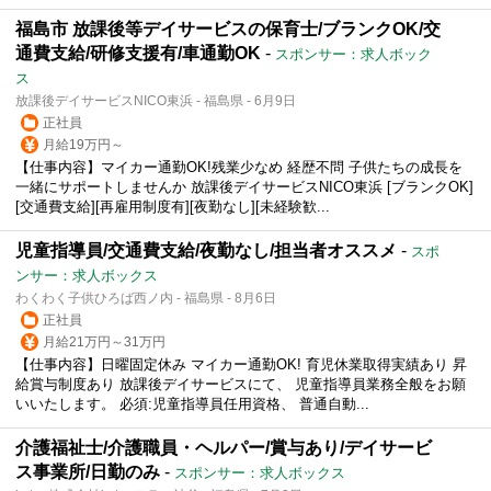
福島市 放課後等デイサービスの保育士/ブランクOK/交
通費支給/研修支援有/車通勤OK
-
スポンサー：求人ボック
ス
放課後デイサービスNICO東浜 - 福島県 - 6月9日
正社員
月給19万円～
【仕事内容】マイカー通勤OK!残業少なめ 経歴不問 子供たちの成長を
一緒にサポートしませんか 放課後デイサービスNICO東浜 [ブランクOK]
[交通費支給][再雇用制度有][夜勤なし][未経験歓...
児童指導員/交通費支給/夜勤なし/担当者オススメ
-
スポ
ンサー：求人ボックス
わくわく子供ひろば西ノ内 - 福島県 - 8月6日
正社員
月給21万円～31万円
【仕事内容】日曜固定休み マイカー通勤OK! 育児休業取得実績あり 昇
給賞与制度あり 放課後デイサービスにて、 児童指導員業務全般をお願
いいたします。 必須:児童指導員任用資格、 普通自動...
介護福祉士/介護職員・ヘルパー/賞与あり/デイサービ
ス事業所/日勤のみ
-
スポンサー：求人ボックス