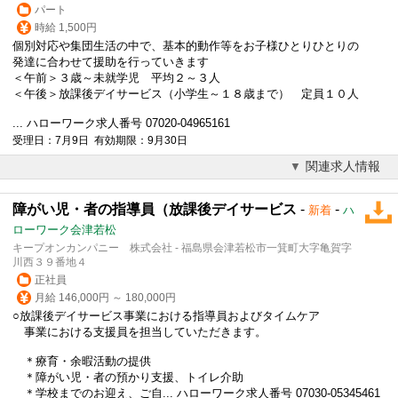
パート
時給 1,500円
個別対応や集団生活の中で、基本的動作等をお子様ひとりひとりの
発達に合わせて援助を行っていきます
＜午前＞３歳～未就学児 平均２～３人
＜午後＞
放課後デイサービス
（小学生～１８歳まで） 定員１０人
... ハローワーク求人番号 07020-04965161
受理日：7月9日 有効期限：9月30日
関連求人情報
障がい児・者の指導員（放課後デイサービス
-
-
新着
ハ
ローワーク会津若松
キープオンカンパニー 株式会社 - 福島県会津若松市一箕町大字亀賀字
川西３９番地４
正社員
月給 146,000円 ～ 180,000円
○
放課後デイサービス
事業における指導員およびタイムケア
事業における支援員を担当していただきます。
＊療育・余暇活動の提供
＊障がい児・者の預かり支援、トイレ介助
＊学校までのお迎え、ご自... ハローワーク求人番号 07030-05345461