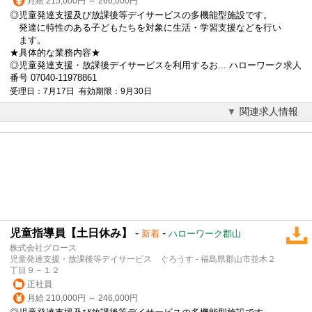
月給 215,000円 ～ 266,000円
◎児童発達支援及び放課後等デイサービスの多機能型施設です。
発達に特性のある子どもたちを対象に生活・学習支援などを行い
ます。
★具体的な業務内容★
◎児童発達支援・
放課後デイサービス
を利用するお... ハローワーク求人
番号 07040-11978861
受理日：7月17日 有効期限：9月30日
関連求人情報
児童指導員【土日休み】
-
-
新着
ハローワーク郡山
株式会社グロース
児童発達支援・放課後等デイサービス ぐろうす - 福島県郡山市並木２
丁目９－１２
正社員
月給 210,000円 ～ 246,000円