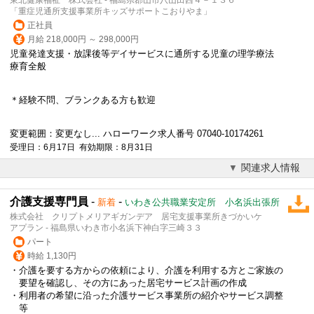
「重症児通所支援事業所キッズサポートこおりやま」
正社員
月給 218,000円 ～ 298,000円
児童発達支援・放課後等デイサービスに通所する児童の理学療法
療育全般
＊経験不問、ブランクある方も歓迎
変更範囲：変更なし... ハローワーク求人番号 07040-10174261
受理日：6月17日 有効期限：8月31日
関連求人情報
介護支援専門員
-
-
新着
いわき公共職業安定所 小名浜出張所
株式会社 クリプトメリアギガンデア 居宅支援事業所きづかいケ
アプラン - 福島県いわき市小名浜下神白字三崎３３
パート
時給 1,130円
・介護を要する方からの依頼により、介護を利用する方とご家族の
要望を確認し、その方にあった居宅サービス計画の作成
・利用者の希望に沿った介護サービス事業所の紹介やサービス調整
等