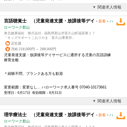
関連求人情報
言語聴覚士 （児童発達支援・放課後等デイ
-
-
新着
ハ
ローワーク郡山
東北健康福祉 株式会社 - 福島県郡山市富久山町福原東１７
「キッズサポートこおりやま 富久山事業所」
正社員
月給 218,000円 ～ 288,000円
児童発達支援・放課後等デイサービスに通所する児童の言語訓練
療育全般
＊経験不問、ブランクある方も歓迎
変更範囲：変更なし... ハローワーク求人番号 07040-10173661
受理日：6月17日 有効期限：8月31日
関連求人情報
理学療法士 （児童発達支援・放課後等デイ
-
-
新着
ハ
ローワーク郡山
東北健康福祉 株式会社 - 福島県郡山市八山田西４－１３６