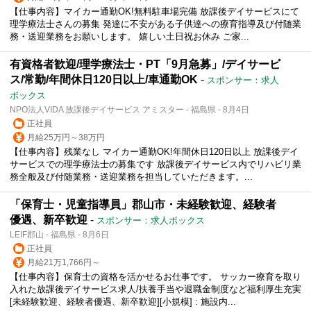
【仕事内容】マイカー通勤OK!無料駐車場完備 放課後デイサービスにて
理学療法士さんの募集 発達に不安がある子供達への療育指導及び付随業
務・送迎業務をお願いします。 嬉しい土日祝お休み ご家...
有資格者歓迎/理学療法士・PT「9月急募」/デイサービ
ス/常勤/年間休日120日以上/車通勤OK
-
スポンサー：求人
ボックス
NPO法人VIDA 放課後デイサービス アミスター - 福島県 - 8月4日
正社員
月給25万円～38万円
【仕事内容】残業なし マイカー通勤OK!年間休日120日以上 放課後デイ
サービスでの理学療法士の募集です 放課後デイサービス内でリハビリ業
務全般及び付随業務・送迎業務を担当していただきます。...
「保育士・児童指導員」郡山市・未経験歓迎、経験者
優遇、新卒歓迎
-
スポンサー：求人ボックス
LEIF郡山 - 福島県 - 8月6日
正社員
月給21万1,766円～
【仕事内容】保育士の資格を活かせるお仕事です。 サッカー療育を取り
入れた放課後デイサービス求人/扶養手当や退職金制度など福利厚生充実
[未経験歓迎、経験者優遇、新卒歓迎][小規模] : 施設内...