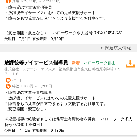
月給 185,000円 ～ 225,000円
・障害児の学童保育指導員
・
放課後デイサービス
においての児童支援サポート
＊障害をもつ児童が自立できるよう支援するお仕事です。
（変更範囲：変更なし）... ハローワーク求人番号 07040-10942461
受理日：7月1日 有効期限：9月30日
関連求人情報
放課後等デイサービス指導員
-
-
新着
ハローワーク郡山
株式会社 ステージ・オブ未来 - 福島県郡山市富久山町福原字陣場１９
７－１６
パート
時給 1,100円 ～ 1,200円
・障害児の学童保育指導員
・
放課後デイサービス
においての児童支援サポート
＊障害をもつ児童が自立できるよう支援するお仕事です。
（変更範囲：変更なし）
※児童指導の経験者もしくは保育士有資格者を募集... ハローワーク求人
番号 07040-10943761
受理日：7月1日 有効期限：9月30日