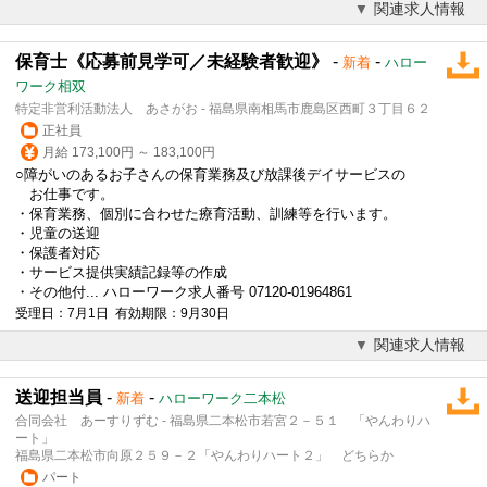
関連求人情報
保育士《応募前見学可／未経験者歓迎》
-
-
新着
ハロー
ワーク相双
特定非営利活動法人 あさがお - 福島県南相馬市鹿島区西町３丁目６２
正社員
月給 173,100円 ～ 183,100円
○障がいのあるお子さんの保育業務及び
放課後デイサービス
の
お仕事です。
・保育業務、個別に合わせた療育活動、訓練等を行います。
・児童の送迎
・保護者対応
・サービス提供実績記録等の作成
・その他付... ハローワーク求人番号 07120-01964861
受理日：7月1日 有効期限：9月30日
関連求人情報
送迎担当員
-
-
新着
ハローワーク二本松
合同会社 あーすりずむ - 福島県二本松市若宮２－５１ 「やんわりハ
ート」
福島県二本松市向原２５９－２「やんわりハート２」 どちらか
パート