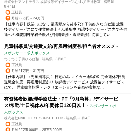
株式会社アンドテラス 放課後等デイサービスむすび 天神教室 - 福島県 -
8月4日
正社員
月給22万円～24万円
【仕事内容】残業ほぼなし 最寄駅から徒歩7分!子供好きな方歓迎 放課
後デイサービスにて作業療法士さん募集中 放課後デイサービス内で子供
達への機能訓練業務全般及び付随業務・送迎業務に従事してい...
児童指導員/交通費支給/再雇用制度有/担当者オススメ
-
スポンサー：求人ボックス
わくわく子供ひろば桜 - 福島県 - 8月6日
正社員
月給21万円～31万円
【仕事内容】〈児童指導員 〉日勤のみ マイカー通勤OK 完全週休2日制
退職金制度・再雇用制度あり 放課後デイサービス 放課後デイサービス
にて、 児童療育指導・レクリエーションを企画や実施な...
有資格者歓迎/理学療法士・PT「9月急募」/デイサービ
ス/常勤/土日祝休み/年間休日120日以上
-
スポンサー：求
人ボックス
株式会社NAKED EYE SUNSETCLUB - 福島県 - 8月4日
正社員
月給22万5,000円～25万5,000円