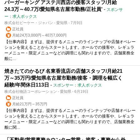
バーガーキング アステ川西店の接客スタッフ/月給
24.3万～40.7万/愛知県名古屋市勤務/正社員'
-
スポンサ
ー：求人ボックス
株式会社ビーケー・ジャパン - 愛知県 - 7月9日
正社員
月給24万3,000円～40万7,000円
【仕事内容】 まずは、提供するメニューのラインナップや店舗オペレー
ションを覚えることからスタートします。ホールでの接客や、レギュラ
ーメニュー・限定メニューなどの調理にも関わりますので、店舗業務全
般に...
焼きたてのかるび 名東香流店の店舗スタッフ/月給21
万～35万円/愛知県名古屋市勤務/接客・調理を幅広く
経験/年間休日113日
-
スポンサー：求人ボックス
株式会社物語コーポレーション - 愛知県 - 6月19日
正社員
月給21万円～35万円
【仕事内容】 まずは、提供するメニューのラインナップや店舗オペレー
ションを覚えることからスタートします。ホールでの接客や、レギュラ
ーメニュー・限定メニューなどの調理にも関わりますので、店舗業務全
般に関...
「不動産/営業事務カウンター営業」接客・事務から外