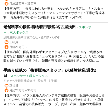
月給23万円～33万円
【仕事内容】「香りに触れる仕事を、あなたのキャリアに」 / ・スタッ
フ全員が未経験からスタート! ・マンツーマンでサポート&丁寧な育成体
制 ・最短半年昇格!公平に評価される環境です ・月2h未...
老舗料亭の接客/着物着用/接客/名古屋浅田
-
スポンサ
ー：求人ボックス
浅田屋伊兵衛商店株式会社 - 愛知県 - 7月5日
正社員
月給21万円～
【仕事内容】 国内外問わずエグゼクティブな方や ホテルをご利用され
る方など 幅広いお客様に「とっておきの1日」を お過ごしいただける空
間を創っていく仕事です。 浅田が守り続けた伝統や想いを大切に ...
手織り絨毯の「接客販売スタッフ」/未経験歓迎/週休2
日
-
スポンサー：求人ボックス
ギャッベ美術館株式会社 - 愛知県 - 8月4日
正社員
月給23万円～30万円
【仕事内容】 イラン直輸入のインテリア絨毯の接客・販売をお任せしま
す! インテリア絨毯『ギャッベ』の接客・販売をお任せします。 ・店舗
やイベント会場での接客販売 ・ウェブ、資材、在庫、顧客の管理業務...