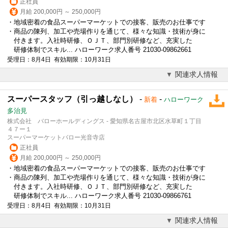
正社員
月給 200,000円 ～ 250,000円
・地域密着の食品スーパーマーケットでの
接客
、販売のお仕事です
・商品の陳列、加工や売場作りを通じて、様々な知識・技術が身に
付きます。入社時研修、ＯＪＴ、部門別研修など、充実した
研修体制でスキル... ハローワーク求人番号 21030-09862661
受理日：8月4日 有効期限：10月31日
関連求人情報
スーパースタッフ（引っ越しなし）
-
-
新着
ハローワーク
多治見
株式会社 バローホールディングス - 愛知県名古屋市北区水草町１丁目
４７ー１
スーパーマーケットバロー光音寺店
正社員
月給 200,000円 ～ 250,000円
・地域密着の食品スーパーマーケットでの
接客
、販売のお仕事です
・商品の陳列、加工や売場作りを通じて、様々な知識・技術が身に
付きます。入社時研修、ＯＪＴ、部門別研修など、充実した
研修体制でスキル... ハローワーク求人番号 21030-09866761
受理日：8月4日 有効期限：10月31日
関連求人情報