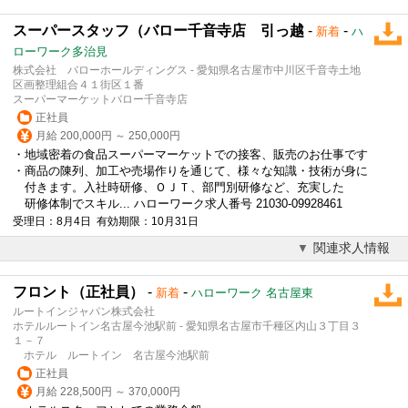
スーパースタッフ（バロー千音寺店 引っ越
-
-
新着
ハ
ローワーク多治見
株式会社 バローホールディングス - 愛知県名古屋市中川区千音寺土地
区画整理組合４１街区１番
スーパーマーケットバロー千音寺店
正社員
月給 200,000円 ～ 250,000円
・地域密着の食品スーパーマーケットでの
接客
、販売のお仕事です
・商品の陳列、加工や売場作りを通じて、様々な知識・技術が身に
付きます。入社時研修、ＯＪＴ、部門別研修など、充実した
研修体制でスキル... ハローワーク求人番号 21030-09928461
受理日：8月4日 有効期限：10月31日
関連求人情報
フロント（正社員）
-
-
新着
ハローワーク 名古屋東
ルートインジャパン株式会社
ホテルルートイン名古屋今池駅前 - 愛知県名古屋市千種区内山３丁目３
１－７
ホテル ルートイン 名古屋今池駅前
正社員
月給 228,500円 ～ 370,000円