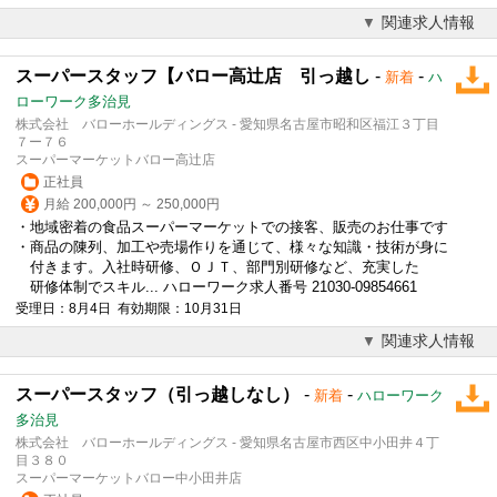
関連求人情報
スーパースタッフ【バロー高辻店 引っ越し
-
-
新着
ハ
ローワーク多治見
株式会社 バローホールディングス - 愛知県名古屋市昭和区福江３丁目
７ー７６
スーパーマーケットバロー高辻店
正社員
月給 200,000円 ～ 250,000円
・地域密着の食品スーパーマーケットでの
接客
、販売のお仕事です
・商品の陳列、加工や売場作りを通じて、様々な知識・技術が身に
付きます。入社時研修、ＯＪＴ、部門別研修など、充実した
研修体制でスキル... ハローワーク求人番号 21030-09854661
受理日：8月4日 有効期限：10月31日
関連求人情報
スーパースタッフ（引っ越しなし）
-
-
新着
ハローワーク
多治見
株式会社 バローホールディングス - 愛知県名古屋市西区中小田井４丁
目３８０
スーパーマーケットバロー中小田井店