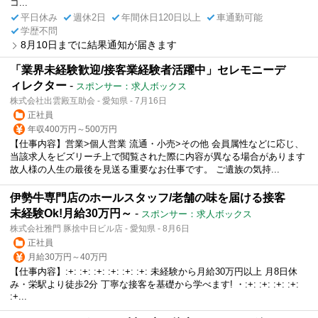
コ...
平日休み
週休2日
年間休日120日以上
車通勤可能
学歴不問
8月10日までに結果通知が届きます
「業界未経験歓迎/接客業経験者活躍中」セレモニーデ
ィレクター
-
スポンサー：求人ボックス
株式会社出雲殿互助会 - 愛知県 - 7月16日
正社員
年収400万円～500万円
【仕事内容】営業>個人営業 流通・小売>その他 会員属性などに応じ、
当該求人をビズリーチ上で閲覧された際に内容が異なる場合があります
故人様の人生の最後を見送る重要なお仕事です。 ご遺族の気持...
伊勢牛専門店のホールスタッフ/老舗の味を届ける接客
未経験Ok!月給30万円～
-
スポンサー：求人ボックス
株式会社雅門 豚捨中日ビル店 - 愛知県 - 8月6日
正社員
月給30万円～40万円
【仕事内容】:+: :+: :+: :+: :+: :+: 未経験から月給30万円以上 月8日休
み・栄駅より徒歩2分 丁寧な接客を基礎から学べます! ・:+: :+: :+: :+:
:+...