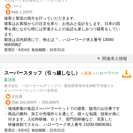
ららぽーと名古屋みなとアクルス店１Ｆ
パート
時給 1,200円
接客
と製造の両方を行っていただきます。
接客
はお客様からの注文を承り、お包みと会計をします。日本の四
季を感じながら時には常連さんとの会話も楽しみつつ
接客
をしてい
ます。
製造は店内厨房にて、例えば『... ハローワーク求人番号 13040-
06835862
受理日：8月4日 有効期限：10月31日
関連求人情報
スーパースタッフ（引っ越しなし）
-
-
新着
ハローワーク
多治見
株式会社 バローホールディングス - 愛知県東海市名和町字寺徳２６
スーパーマーケットバロー名和店
正社員
月給 200,000円 ～ 250,000円
・地域密着の食品スーパーマーケットでの
接客
、販売のお仕事です
・商品の陳列、加工や売場作りを通じて、様々な知識・技術が身に
付きます。入社時研修、ＯＪＴ、部門別研修など、充実した
研修体制でスキル... ハローワーク求人番号 21030-09836361
受理日：8月4日 有効期限：10月31日