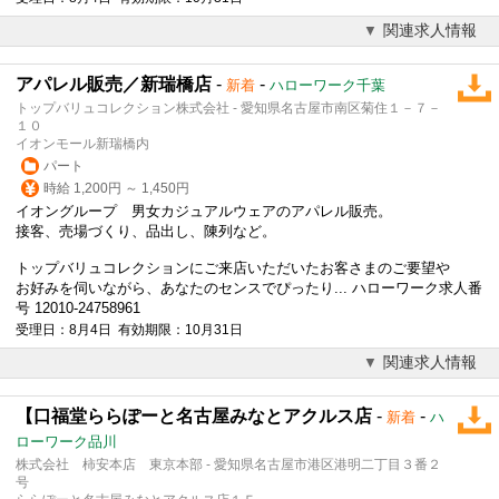
関連求人情報
アパレル販売／新瑞橋店
-
-
新着
ハローワーク千葉
トップバリュコレクション株式会社 - 愛知県名古屋市南区菊住１－７－
１０
イオンモール新瑞橋内
パート
時給 1,200円 ～ 1,450円
イオングループ 男女カジュアルウェアのアパレル販売。
接客
、売場づくり、品出し、陳列など。
トップバリュコレクションにご来店いただいたお客さまのご要望や
お好みを伺いながら、あなたのセンスでぴったり... ハローワーク求人番
号 12010-24758961
受理日：8月4日 有効期限：10月31日
関連求人情報
【口福堂ららぽーと名古屋みなとアクルス店
-
-
新着
ハ
ローワーク品川
株式会社 柿安本店 東京本部 - 愛知県名古屋市港区港明二丁目３番２
号