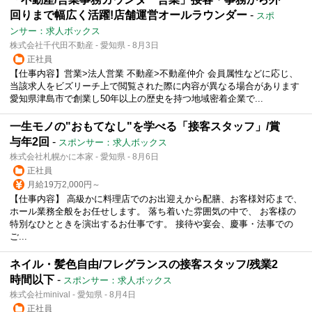
回りまで幅広く活躍!店舗運営オールラウンダー
-
スポ
ンサー：求人ボックス
株式会社千代田不動産 - 愛知県 - 8月3日
正社員
【仕事内容】営業>法人営業 不動産>不動産仲介 会員属性などに応じ、
当該求人をビズリーチ上で閲覧された際に内容が異なる場合があります
愛知県津島市で創業し50年以上の歴史を持つ地域密着企業で...
一生モノの"おもてなし"を学べる「接客スタッフ」/賞
与年2回
-
スポンサー：求人ボックス
株式会社札幌かに本家 - 愛知県 - 8月6日
正社員
月給19万2,000円～
【仕事内容】 高級かに料理店でのお出迎えから配膳、お客様対応まで、
ホール業務全般をお任せします。 落ち着いた雰囲気の中で、 お客様の
特別なひとときを演出するお仕事です。 接待や宴会、慶事・法事での
ご...
ネイル・髪色自由/フレグランスの接客スタッフ/残業2
時間以下
-
スポンサー：求人ボックス
株式会社minival - 愛知県 - 8月4日
正社員