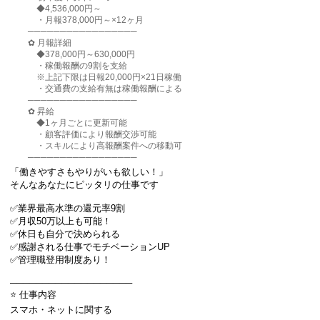
◆4,536,000円～
・月報378,000円～×12ヶ月
─────────────────
✿ 月報詳細
◆378,000円～630,000円
・稼働報酬の9割を支給
※上記下限は日報20,000円×21日稼働
・交通費の支給有無は稼働報酬による
─────────────────
✿ 昇給
◆1ヶ月ごとに更新可能
・顧客評価により報酬交渉可能
・スキルにより高報酬案件への移動可
─────────────────
「働きやすさもやりがいも欲しい！」
そんなあなたにピッタリの仕事です
✅業界最高水準の還元率9割
✅月収50万以上も可能！
✅休日も自分で決められる
✅感謝される仕事でモチベーションUP
✅管理職登用制度あり！
───────────────────
⭐ 仕事内容
スマホ・ネットに関する