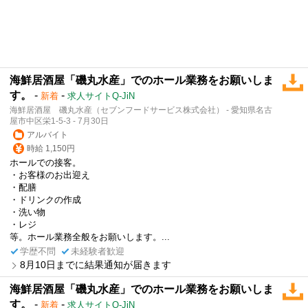
海鮮居酒屋「磯丸水産」でのホール業務をお願いしま
す。
-
-
新着
求人サイトQ-JiN
海鮮居酒屋 磯丸水産（セブンフードサービス株式会社） - 愛知県名古
屋市中区栄1-5-3 - 7月30日
アルバイト
時給 1,150円
ホールでの接客。
・お客様のお出迎え
・配膳
・ドリンクの作成
・洗い物
・レジ
等。ホール業務全般をお願いします。...
学歴不問
未経験者歓迎
8月10日までに結果通知が届きます
海鮮居酒屋「磯丸水産」でのホール業務をお願いしま
す。
-
-
新着
求人サイトQ-JiN