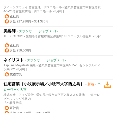
ー
クイーンズウェイ 名古屋地下街ユニモール - 愛知県名古屋市中村区名駅
4-5-26名古屋駅前地下街ユニモール - 8月6日
正社員
月給 227,280円～351,380円
美容師
-
スポンサー：ジョブメドレー
THE COLORS - 愛知県名古屋市南区弥生町143ユニーブル弥生1F - 8月6
日
正社員
月給 250,000円
ネイリスト
-
スポンサー：ジョブメドレー
Aspii nail&eyelash 栄店 - 愛知県名古屋市中区栄4-15-15セントラルハイ
ツ栄502 - 8月6日
業務委託
住宅営業［小牧展示場／小牧市大字西之島］
-
-
新着
ハ
ローワーク大宮
株式会社 アイダ設計 - 愛知県小牧市大字西之島３３０番地 中京テレ
ビハウジング小牧内
「小牧展示場」
正社員
月給 300,000円 ～ 395,000円