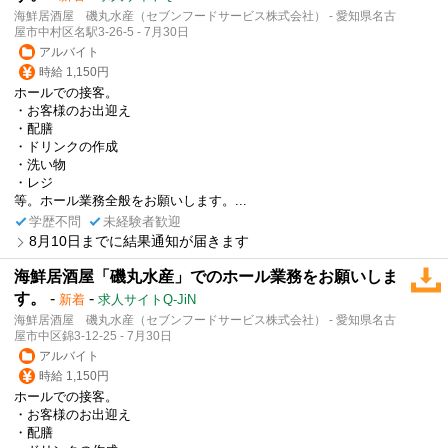
海鮮居酒屋 磯丸水産（セブンフードサービス株式会社） - 愛知県名古
屋市中村区名駅3-26-5 - 7月30日
アルバイト
時給 1,150円
ホールでの接客。
・お客様のお出迎え
・配膳
・ドリンクの作成
・洗い物
・レジ
等。ホール業務全般をお願いします。...
学歴不問
未経験者歓迎
8月10日までに結果通知が届きます
海鮮居酒屋「磯丸水産」でのホール業務をお願いしま
す。
-
-
新着
求人サイトQ-JiN
海鮮居酒屋 磯丸水産（セブンフードサービス株式会社） - 愛知県名古
屋市中区錦3-12-25 - 7月30日
アルバイト
時給 1,150円
ホールでの接客。
・お客様のお出迎え
・配膳