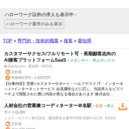
ハローワーク以外の求人も表示中 -
TOP
»
専門的・技術的職業
»
接客
»
愛知県
カスタマーサクセス/フルリモート可・長期顧客志向の
AI接客プラットフォームSaaS
-
スポンサー：求人ボックス
株式会社coco - 愛知県 - 8月5日
正社員
年収800万円～1,000万円
【仕事内容】営業>カスタマーサポート・ヘルプデスク IT・インターネ
ット>インターネットサービス 会員属性などに応じ、当該求人をビズリ
ーチ上で閲覧された際に内容が異なる場合があります 株式会社...
人材会社の営業兼コーディネーター＠名駅
-
-
新着
求人
サイトQ-JiN
ジェイ・ネクスト株式会社 - 愛知県名古屋市中村区名駅4-10-25 - 8月6日
正社員