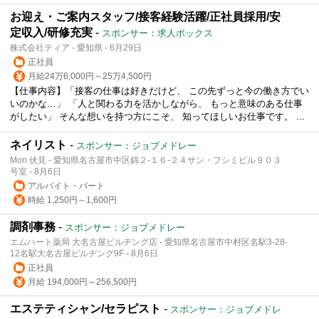
お迎え・ご案内スタッフ/接客経験活躍/正社員採用/安
定収入/研修充実
-
スポンサー：求人ボックス
株式会社ティア - 愛知県 - 6月29日
正社員
月給24万6,000円～25万4,500円
【仕事内容】「接客の仕事は好きだけど、 この先ずっと今の働き方でい
いのかな…」 「人と関わる力を活かしながら、 もっと意味のある仕事
がしたい」 そんな想いを持つ方にこそ、 知ってほしいお仕事です。 ...
ネイリスト
-
スポンサー：ジョブメドレー
Mon 伏見 - 愛知県名古屋市中区錦２-１６-２４サン・フシミビル９０３
号室 - 8月6日
アルバイト・パート
時給 1,250円～1,600円
調剤事務
-
スポンサー：ジョブメドレー
エムハート薬局 大名古屋ビルヂング店 - 愛知県名古屋市中村区名駅3-28-
12名駅大名古屋ビルヂング9F - 8月6日
正社員
月給 194,000円～256,500円
エステティシャン/セラピスト
-
スポンサー：ジョブメドレ