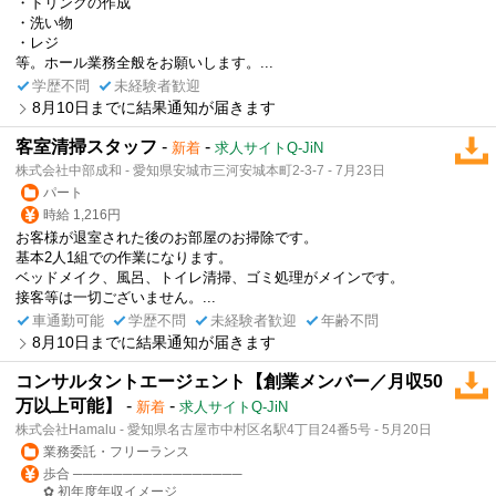
・ドリンクの作成
・洗い物
・レジ
等。ホール業務全般をお願いします。...
学歴不問
未経験者歓迎
8月10日までに結果通知が届きます
客室清掃スタッフ
-
-
新着
求人サイトQ-JiN
株式会社中部成和 - 愛知県安城市三河安城本町2-3-7 - 7月23日
パート
時給 1,216円
お客様が退室された後のお部屋のお掃除です。
基本2人1組での作業になります。
ベッドメイク、風呂、トイレ清掃、ゴミ処理がメインです。
接客等は一切ございません。...
車通勤可能
学歴不問
未経験者歓迎
年齢不問
8月10日までに結果通知が届きます
コンサルタントエージェント【創業メンバー／月収50
万以上可能】
-
-
新着
求人サイトQ-JiN
株式会社Hamalu - 愛知県名古屋市中村区名駅4丁目24番5号 - 5月20日
業務委託・フリーランス
歩合 ─────────────────
✿ 初年度年収イメージ