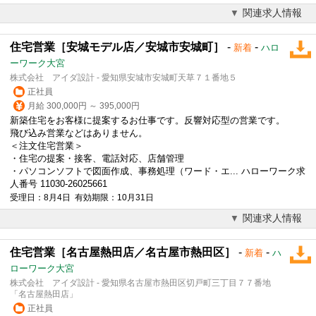
関連求人情報
住宅営業［安城モデル店／安城市安城町］
-
-
新着
ハロ
ーワーク大宮
株式会社 アイダ設計 - 愛知県安城市安城町天草７１番地５
正社員
月給 300,000円 ～ 395,000円
新築住宅をお客様に提案するお仕事です。反響対応型の営業です。
飛び込み営業などはありません。
＜注文住宅営業＞
・住宅の提案・
接客
、電話対応、店舗管理
・パソコンソフトで図面作成、事務処理（ワード・エ... ハローワーク求
人番号 11030-26025661
受理日：8月4日 有効期限：10月31日
関連求人情報
住宅営業［名古屋熱田店／名古屋市熱田区］
-
-
新着
ハ
ローワーク大宮
株式会社 アイダ設計 - 愛知県名古屋市熱田区切戸町三丁目７７番地
「名古屋熱田店」
正社員