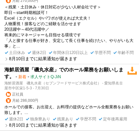
月給 270,000円
＜残業・土日休み・休日対応が少ない人材会社です＞
即日～start時期相談可！
Excel（エクセル）やパワポが使えれば大丈夫！
人物重視！接客などのご経験を活かせます
20活躍中～40代活躍中／
将来的にマネージャーも目指せる環境です
「人と接する仕事が好き、安定して長く仕事を続けたい、やりがいも大
事」と...
土日休み
週休2日
年間休日120日以上
学歴不問
年齢不問
8月10日までに結果通知が届きます
海鮮居酒屋「磯丸水産」でのホール業務をお願いしま
す。
-
-
新着
求人サイトQ-JiN
海鮮居酒屋 磯丸水産（セブンフードサービス株式会社） - 愛知県名古
屋市中区栄1-5-3 - 7月30日
正社員
月給 286,000円
ホールでの接客。お出迎え、お料理の提供などホール全般業務をお願い
致します。...
週休2日
独身寮あり
残業あり
学歴不問
定年後再雇用
8月10日までに結果通知が届きます