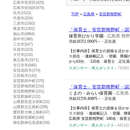
広島市安芸区(420)
広島市佐伯区(975)
呉市(1522)
TOP
»
広島県
»
安芸郡熊野町
竹原市(204)
三原市(1050)
尾道市(1302)
「保育士」安芸郡熊野町・認
福山市(4864)
保育所ひかり学園
広島県 熊
-
府中市(380)
月給18万2,000円～
- 正社員
三次市(547)
庄原市(323)
【仕事内容】保育士の資格を活かせる
大竹市(224)
ス担任 ・連絡帳記入 ・登園、降園の
東広島市(1971)
から63分、 :120名 : 保育士 : 正社員
廿日市市(945)
スポンサー：求人ボックス
-
7月9日
安芸高田市(374)
江田島市(142)
安芸郡府中町(370)
安芸郡海田町(216)
「保育士」安芸郡熊野町・認
安芸郡熊野町(101)
くまの・みらい保育園
広島県
-
安芸郡坂町(122)
月給22万8,408円～
- 正社員
山県郡安芸太田町(32)
山県郡北広島町(208)
【仕事内容】保育士の資格を活かせる
豊田郡大崎上島町(47)
ラス担任 ・連絡帳記入 ・登園、降園
世羅郡世羅町(148)
広島県 安芸郡熊野町 :180名 : 保育士 
神石郡神石高原町(59)
スポンサー：求人ボックス
-
4月1日