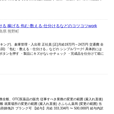
ける 稼げる 包む·数える·仕分けるなどのコツコツwork
島県 熊野町
キング)、倉庫管理・入出荷 正社員 [正]月給19万円～24万円 交通費:全
1回) 「包む・数える・仕分ける」などの シンプルワーク! 具体的には
ボタンを押す ・製品にキズがないかチェック ・完成品を仕分けて箱に
全般、OTC医薬品の販売 従事すべき業務の変更の範囲 (雇入れ直後)
般 就業場所の変更の範囲 (雇入れ直後) さふらん薬局 (変更の範囲) 当
師免許 ブランク可 【給与】月給 333,334円 〜 500,000円 給与内訳