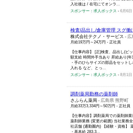
入社後は / 在宅にてオンラ...
スポンサー：求人ボックス
-
6月6日
検査/品出し/倉庫管理 スグ働
株式会社テクノ・サービス
広
-
月給19万円～24万円
- 正社員
【仕事内容】 [正]検査、品出し(ピッ
額支給 時間外手当あり 昇給あり(年
・手のひらサイズの部品をセットし
入れる など、とっ...
スポンサー：求人ボックス
-
8月1日
調剤薬局勤務の薬剤師
さふらん薬局
広島県 熊野町
-
月給33万3,334円～50万円
- 正社員
【仕事内容】調剤薬局での薬剤師業務
薬剤師業務 (変更の範囲) 当社業務全
社店舗 (通勤圏内) 【経験・資格】 薬剤
・基本給 283,3...