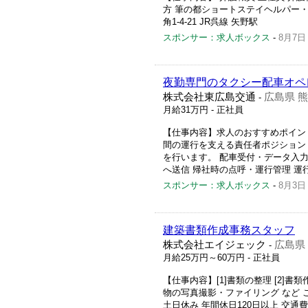
方 筆の都ショートステイヘルパー・介護
角1-4-21 JR呉線 矢野駅
スポンサー：求人ボックス
-
8月7日
夜勤専門のタクシー配車オペ
株式会社東広島交通
広島県 
-
月給31万円
- 正社員
【仕事内容】求人のおすすめポイント
間の運行を支える責任者ポジション
を行います。 配車受付・データ入
へ送信 帰社時の点呼・運行管理 運行
スポンサー：求人ボックス
-
8月3日
建築書類作成事務スタッフ
株式会社エイジェック
広島県
-
月給25万円～60万円
- 正社員
【仕事内容】[1]書類の整理 [2]書類
物の写真撮影・ファイリング など こ
土日休み 年間休日120日以上 交