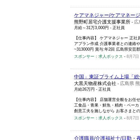
ケアマネジャー/ケアマネージ
熊野町居宅介護支援事業所
広
-
月給～31万3,000円
- 正社員
【仕事内容】 ケアマネジャー 正社
アプラン作成 介護事業者との連絡や調
~313000円 賞与:年2回 広島県安芸郡熊
スポンサー：求人ボックス
-
8月7日
中国」東証プライム上場「総
大黒天物産株式会社
広島県 
-
月給26万円
- 正社員
【仕事内容】 店舗運営全般をお任
工食品・青果・鮮魚・精肉・ベーカ
創意工夫を施しながら お客さまとの
スポンサー：求人ボックス
-
8月7日
介護職員/介護福祉士/日勤・