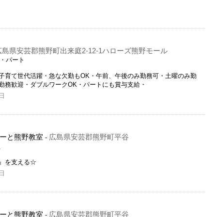
広島県安芸郡熊野町出来庭2-12-1ハローズ熊野モール
ト・パート
・子育て世代活躍・急な欠勤もOK・午前、午後のみ勤務可・土曜のみ勤
ム勤務歓迎・ダブルワークOK・パートにも賞与支給・
日
ーと熊野教室
広島県安芸郡熊野町平谷
-
員
』を支える☆
日
ーと熊野教室
広島県安芸郡熊野町平谷
-