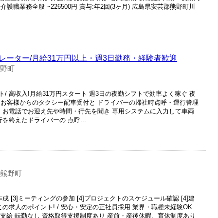
職業務全般 ~226500円 賞与:年2回(3ヶ月) 広島県安芸郡熊野町川
レーター/月給31万円以上・週3日勤務・経験者歓迎
熊野町
/ 高収入!月給31万円スタート 週3日の夜勤シフトで効率よく稼ぐ 夜
 お客様からのタクシー配車受付と ドライバーの帰社時点呼・運行管理
力 お電話でお迎え先や時間・行先を聞き 専用システムに入力して車両
を終えたドライバーの 点呼...
 熊野町
作成 [3]ミーティングの参加 [4]プロジェクトのスケジュール確認 [4]建
の求人のポイント! / 安心・安定の正社員採用 業界・職種未経験OK
通費支給 転勤なし 資格取得支援制度あり 産前・産後休暇、育休制度あり