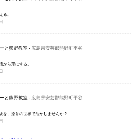
員
える。
日
ーと熊野教室
広島県安芸郡熊野町平谷
-
員
活から形にする。
日
ーと熊野教室
広島県安芸郡熊野町平谷
-
員
験を、療育の世界で活かしませんか？
日