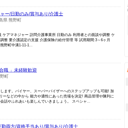
ャー/日勤のみ/賞与あり/介護士
島県 熊野町
員 ケアマネジャー 訪問介護事業所 日勤のみ 利用者との面談や調整 ケ
整 要介護認定の支援 介護保険の給付管理 等 試用期間:3～6ヶ月
野町中溝1-11-1...
合職 」未経験歓迎
熊野町
せします。バイヤー、スーパーバイザーへのステップアップも可能! 加
リーなどの中から 能力や適性にあった売場を決定! 商品管理や陳列に
会話やふれあいも楽しんでいきましょう。 スペシャ...
夜勤両方/資格手当あり/賞与あり/介護士