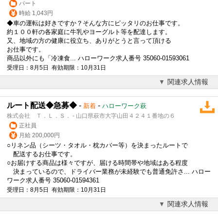
パート
時給 1,043円
◆車の運転は好きですか？そんな方にピッタリのお仕事です。
約１００軒の各家庭に牛乳やヨーグルト等を配達します。
又、地域の方の健康に役立ち、ありがとうと言って頂ける
お仕事です。
商品以外にも「冷凍食... ハローワーク求人番号 35060-01593061
受理日：8月5日 有効期限：10月31日
関連求人情報
ルート配送◆急募◆
-
-
新着
ハローワーク萩
株式会社 Ｔ．Ｌ．Ｓ． - 山口県萩市大字山田４２４１番地の６
正社員
月給 200,000円
○リネン品（シーツ・タオル・枕カバー等）を決まったルートで
配送するお仕事です。
○お届けする商品は様々ですが、届ける時間帯や地域はある程度
決まっているので、ドライバー業務が未経験でも普通免許さ... ハロー
ワーク求人番号 35060-01594361
受理日：8月5日 有効期限：10月31日
関連求人情報