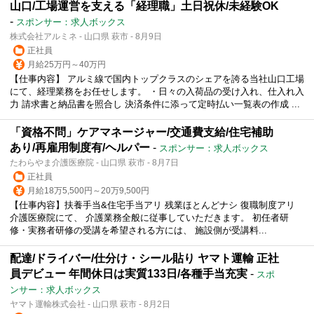
山口/工場運営を支える「経理職」土日祝休/未経験OK
-
スポンサー：求人ボックス
株式会社アルミネ - 山口県 萩市 - 8月9日
正社員
月給25万円～40万円
【仕事内容】 アルミ線で国内トップクラスのシェアを誇る当社山口工場
にて、経理業務をお任せします。 ・日々の入荷品の受け入れ、仕入れ入
力 請求書と納品書を照合し 決済条件に添って定時払い一覧表の作成 ...
「資格不問」ケアマネージャー/交通費支給/住宅補助
あり/再雇用制度有/ヘルパー
-
スポンサー：求人ボックス
たわらやま介護医療院 - 山口県 萩市 - 8月7日
正社員
月給18万5,500円～20万9,500円
【仕事内容】扶養手当&住宅手当アリ 残業ほとんどナシ 復職制度アリ
介護医療院にて、 介護業務全般に従事していただきます。 初任者研
修・実務者研修の受講を希望される方には、 施設側が受講料...
配達/ドライバー/仕分け・シール貼り ヤマト運輸 正社
員デビュー 年間休日は実質133日/各種手当充実
-
スポ
ンサー：求人ボックス
ヤマト運輸株式会社 - 山口県 萩市 - 8月2日