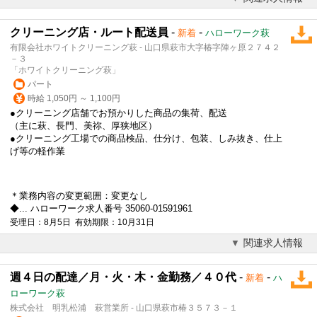
クリーニング店・ルート配送員
-
-
新着
ハローワーク萩
有限会社ホワイトクリーニング萩 - 山口県萩市大字椿字陣ヶ原２７４２
－３
「ホワイトクリーニング萩」
パート
時給 1,050円 ～ 1,100円
●クリーニング店舗でお預かりした商品の集荷、配送
（主に萩、長門、美祢、厚狭地区）
●クリーニング工場での商品検品、仕分け、包装、しみ抜き、仕上
げ等の軽作業
＊業務内容の変更範囲：変更なし
◆... ハローワーク求人番号 35060-01591961
受理日：8月5日 有効期限：10月31日
関連求人情報
週４日の配達／月・火・木・金勤務／４０代
-
-
新着
ハ
ローワーク萩
株式会社 明乳松浦 萩営業所 - 山口県萩市椿３５７３－１