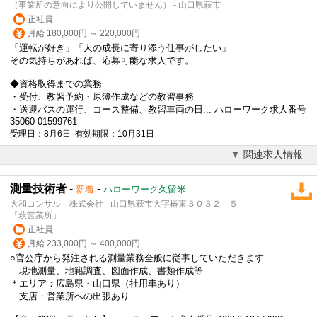
（事業所の意向により公開していません） - 山口県萩市
正社員
月給 180,000円 ～ 220,000円
「運転が好き」「人の成長に寄り添う仕事がしたい」
その気持ちがあれば、応募可能な求人です。
◆資格取得までの業務
・受付、教習予約・原簿作成などの教習事務
・送迎バスの運行、コース整備、教習車両の日... ハローワーク求人番号
35060-01599761
受理日：8月6日 有効期限：10月31日
関連求人情報
測量技術者
-
-
新着
ハローワーク久留米
大和コンサル 株式会社 - 山口県萩市大字椿東３０３２－５
「萩営業所」
正社員
月給 233,000円 ～ 400,000円
○官公庁から発注される測量業務全般に従事していただきます
現地測量、地籍調査、図面作成、書類作成等
＊エリア：広島県・山口県（社用車あり）
支店・営業所への出張あり