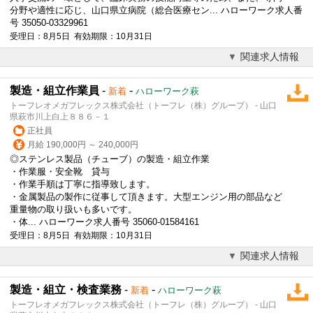
分野や適性に応じ、山口県立病院（総合医療セン... ハローワーク求人番
号 35050-03329961
受理日：8月5日 有効期限：10月31日
関連求人情報
製造・組立作業員
-
-
新着
ハローワーク萩
トーフレオメガフレックス株式会社（トーフレ（株）グループ） - 山口
県萩市川上白上８８６－１
正社員
月給 190,000円 ～ 240,000円
◎ステンレス製品（チューブ）の製造・組立作業
・作業服・安全靴 貸与
・作業手順は丁寧に指導致します。
・金属製品の製作に従事して頂きます。大型エンジン用の部品など
重量物の取り扱いも多いです。
・体... ハローワーク求人番号 35060-01584161
受理日：8月5日 有効期限：10月31日
関連求人情報
製造・組立・検査業務
-
-
新着
ハローワーク萩
トーフレオメガフレックス株式会社（トーフレ（株）グループ） - 山口