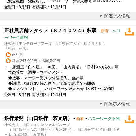
【変更範囲：変更なし】... ハローワーク求人番号 40050-10477361
受理日：8月6日 有効期限：10月31日
関連求人情報
正社員店舗スタッフ（８７１０２４）萩駅
-
-
新着
ハロ
ーワーク新宿
株式会社モンテローザフーズ - 山口県萩市大字土原４９３番１
「魚民 萩店」
正社員
月給 247,000円 ～ 306,500円
１．居酒屋「白木屋」「魚民」「山内農場」「目利きの銀次」等
での接客・調理・マネジメント
◆接客…オーダー受けや料理提供、会計等
◆調理…揚げ物や焼き物等、簡単な調理から開始
◆マネジメント…... ハローワーク求人番号 13080-75240361
受理日：8月5日 有効期限：10月31日
関連求人情報
銀行業務（山口銀行 萩支店）
-
-
新着
ハローワーク下関
株式会社 山口フィナンシャルグループ
（山口銀行・もみじ銀行・北九州銀行） - 山口県萩市大字東田町１６
－１（山口銀行 萩支店）