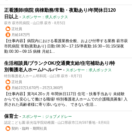
正看護師/病院 病棟勤務/常勤・夜勤あり/年間休日120
日以上
-
スポンサー：求人ボックス
萩市 萩市民病院 - 山口県 萩市 - 8月5日
正社員
月給18万円
【仕事内容】病院内における看護業務全般、および付帯する業務 萩市萩
市民病院 常勤(夜勤あり) 日勤:08:30～17:15/準夜勤:16:30～01:15/深夜
勤:00:30～09:15 病棟 月給1...
生活相談員/ブランクOK/交通費支給/住宅補助あり/特
別養護老人ホーム/ヘルパー
-
スポンサー：求人ボックス
特別養護老人ホーム明和苑 - 山口県 萩市 - 8月7日
正社員
月給23万3,670円～25万3,360円
【仕事内容】賞与4.20ヶ月 年間休日117日 住宅・扶養手当あり 未経験
からでも安心して働ける職場! 特別養護老人ホームでの介護職員募集! 入
所された高齢者様に寄り添いながら、 できない生活...
保育士
-
スポンサー：ジョブメドレー
認定こども園 萩光塩学院幼稚園 - 山口県萩市江向597番地 - 8月6日
契約・臨時・期間社員