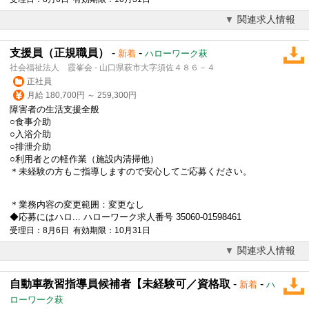
関連求人情報
支援員（正規職員）
-
-
新着
ハローワーク萩
社会福祉法人 霞峯会 - 山口県萩市大字須佐４８６－４
正社員
月給 180,700円 ～ 259,300円
障害者の生活支援全般
○食事介助
○入浴介助
○排泄介助
○利用者との軽作業（施設内清掃他）
＊未経験の方もご指導しますので安心してご応募ください。
＊業務内容の変更範囲：変更なし
◆応募にはハロ... ハローワーク求人番号 35060-01598461
受理日：8月6日 有効期限：10月31日
関連求人情報
自動車教習指導員候補者【未経験可／資格取
-
-
新着
ハ
ローワーク萩