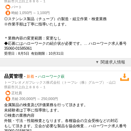
県萩市川上白上８８６－１
パート
時給 1,050円 ～ 1,100円
◎ステンレス製品（チューブ）の製造・組立作業・検査業務
※作業手順は丁寧に指導いたします。
＊業務内容の変更範囲：変更なし
◆応募にはハローワークの紹介状が必要です。... ハローワーク求人番号
35060-01585061
受理日：8月5日 有効期限：10月31日
関連求人情報
品質管理
-
-
新着
ハローワーク萩
トーフレオメガフレックス株式会社（トーフレ（株）グループ） - 山口
県萩市川上白上８８６－１
正社員
月給 200,000円 ～ 250,000円
金属製品の検査及び評価業務を行って頂きます。
未経験者は丁寧に指導致します。
◎検査の業務内容
外観・寸法・性能検査となります。各種協会の立会受検などの対応
もして頂きます。立会が必要な製品を協会検査... ハローワーク求人番号
35060-01586361