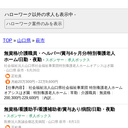
ハローワーク以外の求人も表示中 -
TOP
»
山口県
»
萩市
無資格/介護職員・ヘルパー/賞与4ヶ月分/特別養護老人
ホーム/日勤・夜勤
-
スポンサー：求人ボックス
社会福祉法人山口県社会福祉事業団特別養護老人ホームオアシスはぎ園
- 山口県 萩市 - 6月26日
正社員
月給20万300円～22万9,600円
【仕事内容】: 社会福祉法人山口県社会福祉事業団 特別養護老人ホーム
オアシスはぎ園 : 特別養護老人ホーム : 常勤 : 介護職員 : 無資格 :
200,300円-229,600円 〔内訳...
無資格/看護助手/看護補助者/賞与あり/病院/日勤・夜勤
-
スポンサー：求人ボックス
医療法人医誠会都志見病院 - 山口県 萩市 - 8月1日
正社員