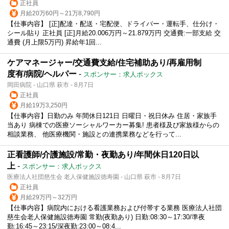
正社員
月給20万60円～21万8,790円
【仕事内容】 [正]配達・配送・宅配便、ドライバー・運転手、仕分け・
シール貼り 正社員 [正]月給20.006万円～21.879万円 交通費:一部支給 交
通費 (月上限5万円) 昇給年1回...
ケアマネージャー/交通費支給/住宅補助あり/再雇用制
度有/病院/ヘルパー
-
スポンサー：求人ボックス
岡田病院 - 山口県 萩市 - 8月7日
正社員
月給19万3,250円
【仕事内容】日勤のみ 年間休日121日 日曜日・祝日休み 住居・家族手
当あり 病棟での医療ソーシャルワーカー募集! 患者様及び家族様からの
相談業務、 他医療機関・施設との連携業務などを行って...
正看護師/介護施設/常勤・夜勤あり/年間休日120日以
上
-
スポンサー：求人ボックス
医療法人社団慈生会 老人保健施設徳寿園 - 山口県 萩市 - 8月7日
正社員
月給29万円～32万円
【仕事内容】病院内における看護業務および付帯する業務 医療法人社団
慈生会老人保健施設徳寿園 常勤(夜勤あり) 日勤:08:30～17:30/準夜
勤:16:45～23:15/深夜勤:23:00～08:4...