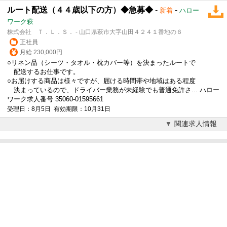
ルート配送（４４歳以下の方）◆急募◆
-
-
新着
ハロー
ワーク萩
株式会社 Ｔ．Ｌ．Ｓ． - 山口県萩市大字山田４２４１番地の６
正社員
月給 230,000円
○リネン品（シーツ・タオル・枕カバー等）を決まったルートで
配送するお仕事です。
○お届けする商品は様々ですが、届ける時間帯や地域はある程度
決まっているので、ドライバー業務が未経験でも普通免許さ... ハロー
ワーク求人番号 35060-01595661
受理日：8月5日 有効期限：10月31日
関連求人情報