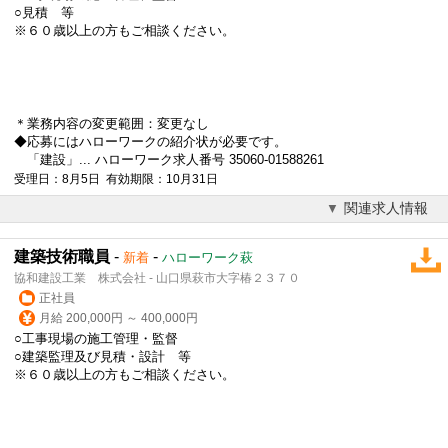
○見積 等
※６０歳以上の方もご相談ください。
＊業務内容の変更範囲：変更なし
◆応募にはハローワークの紹介状が必要です。
「建設」... ハローワーク求人番号 35060-01588261
受理日：8月5日 有効期限：10月31日
関連求人情報
建築技術職員
-
-
新着
ハローワーク萩
協和建設工業 株式会社 - 山口県萩市大字椿２３７０
正社員
月給 200,000円 ～ 400,000円
○工事現場の施工管理・監督
○建築監理及び見積・設計 等
※６０歳以上の方もご相談ください。