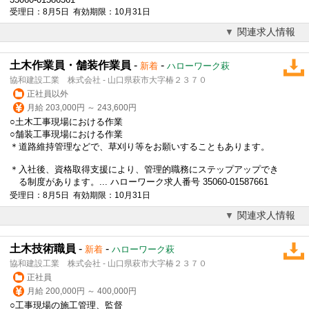
受理日：8月5日 有効期限：10月31日
関連求人情報
土木作業員・舗装作業員
-
-
新着
ハローワーク萩
協和建設工業 株式会社 - 山口県萩市大字椿２３７０
正社員以外
月給 203,000円 ～ 243,600円
○土木工事現場における作業
○舗装工事現場における作業
＊道路維持管理などで、草刈り等をお願いすることもあります。
＊入社後、資格取得支援により、管理的職務にステップアップでき
る制度があります。... ハローワーク求人番号 35060-01587661
受理日：8月5日 有効期限：10月31日
関連求人情報
土木技術職員
-
-
新着
ハローワーク萩
協和建設工業 株式会社 - 山口県萩市大字椿２３７０
正社員
月給 200,000円 ～ 400,000円
○工事現場の施工管理、監督