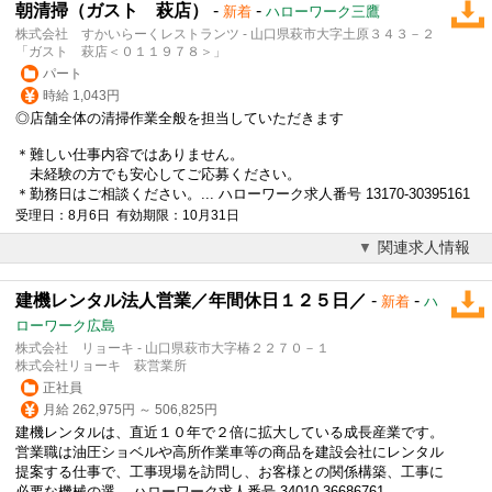
朝清掃（ガスト 萩店）
-
-
新着
ハローワーク三鷹
株式会社 すかいらーくレストランツ - 山口県萩市大字土原３４３－２
「ガスト 萩店＜０１１９７８＞」
パート
時給 1,043円
◎店舗全体の清掃作業全般を担当していただきます
＊難しい仕事内容ではありません。
未経験の方でも安心してご応募ください。
＊勤務日はご相談ください。... ハローワーク求人番号 13170-30395161
受理日：8月6日 有効期限：10月31日
関連求人情報
建機レンタル法人営業／年間休日１２５日／
-
-
新着
ハ
ローワーク広島
株式会社 リョーキ - 山口県萩市大字椿２２７０－１
株式会社リョーキ 萩営業所
正社員
月給 262,975円 ～ 506,825円
建機レンタルは、直近１０年で２倍に拡大している成長産業です。
営業職は油圧ショベルや高所作業車等の商品を建設会社にレンタル
提案する仕事で、工事現場を訪問し、お客様との関係構築、工事に
必要な機械の選... ハローワーク求人番号 34010-36686761