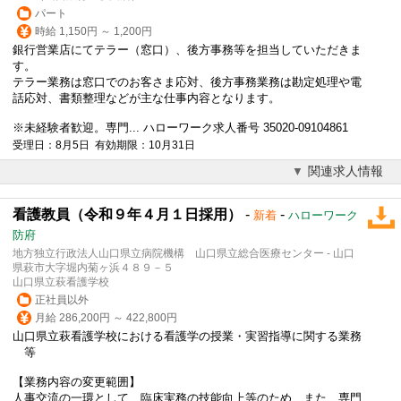
パート
時給 1,150円 ～ 1,200円
銀行営業店にてテラー（窓口）、後方事務等を担当していただきま
す。
テラー業務は窓口でのお客さま応対、後方事務業務は勘定処理や電
話応対、書類整理などが主な仕事内容となります。
※未経験者歓迎。専門... ハローワーク求人番号 35020-09104861
受理日：8月5日 有効期限：10月31日
関連求人情報
看護教員（令和９年４月１日採用）
-
-
新着
ハローワーク
防府
地方独立行政法人山口県立病院機構 山口県立総合医療センター - 山口
県萩市大字堀内菊ヶ浜４８９－５
山口県立萩看護学校
正社員以外
月給 286,200円 ～ 422,800円
山口県立萩看護学校における看護学の授業・実習指導に関する業務
等
【業務内容の変更範囲】
人事交流の一環として、臨床実務の技能向上等のため、また、専門