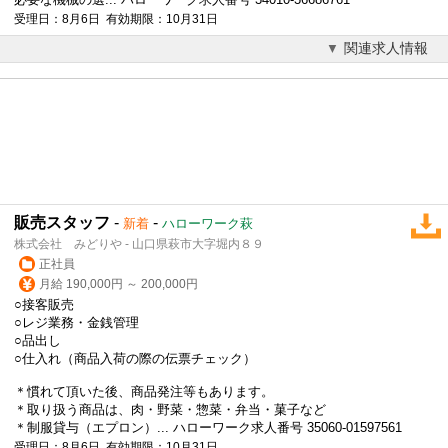
受理日：8月6日 有効期限：10月31日
関連求人情報
販売スタッフ
-
-
新着
ハローワーク萩
株式会社 みどりや - 山口県萩市大字堀内８９
正社員
月給 190,000円 ～ 200,000円
○接客販売
○レジ業務・金銭管理
○品出し
○仕入れ（商品入荷の際の伝票チェック）
＊慣れて頂いた後、商品発注等もあります。
＊取り扱う商品は、肉・野菜・惣菜・弁当・菓子など
＊制服貸与（エプロン）... ハローワーク求人番号 35060-01597561
受理日：8月6日 有効期限：10月31日