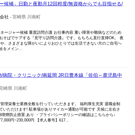
ー候補」日勤と夜勤月12回程度/無資格からでも目指せる/
会社
宮崎県 川南町
-
ネージャー候補 重度訪問介護 お仕事内容 重い障害や難病などのため
おそばでケアする『見守り訪問介護』です。もちろん直行直帰OK。 夜
の方や、さまざまな障がいによりおひとりでは生活できない方のご自宅へ
をメイン...
勤/病院・クリニック/南延岡 JR日豊本線「佐伯～鹿児島中
宮崎県 川南町
等管理栄養士業務全般を行っていただきます。 福利厚生充実 退職金制
ていただけます! 駐車場がありマイカー通勤が可能です 天候に左右さ
動喫煙防止措置:あり ・プライバシーポリシーの確認はこちらから↓
0円~230,000円 【求人番号】617...