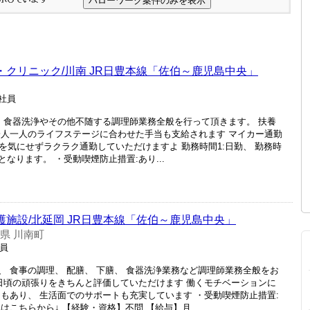
院・クリニック/川南 JR日豊本線「佐伯～鹿児島中央」
正社員
、 食器洗浄やその他不随する調理師業務全般を行って頂きます。 扶養
一人一人のライフステージに合わせた手当も支給されます マイカー通勤
候を気にせずラクラク通勤していただけますよ 勤務時間1:日勤、 勤務時
となります。 ・受動喫煙防止措置:あり...
介護施設/北延岡 JR日豊本線「佐伯～鹿児島中央」
県 川南町
社員
 食事の調理、 配膳、 下膳、 食器洗浄業務など調理師業務全般をお
分! 日頃の頑張りをきちんと評価していただけます 働くモチベーションに
もあり、 生活面でのサポートも充実しています ・受動喫煙防止措置:
こちらから↓ 【経験・資格】不問 【給与】月...