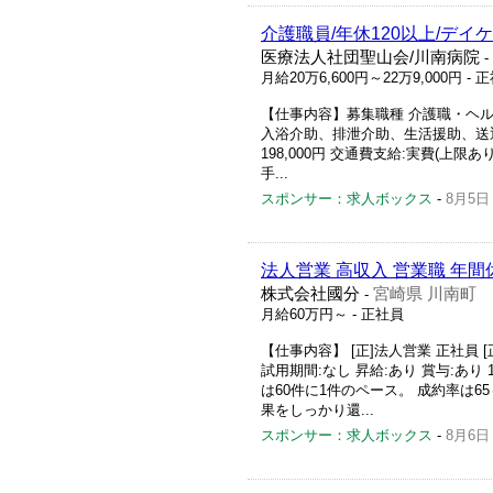
介護職員/年休120以上/デイ
医療法人社団聖山会/川南病院
-
月給20万6,600円～22万9,000円
- 
【仕事内容】募集職種 介護職・ヘル
入浴介助、排泄介助、生活援助、送迎、レク
198,000円 交通費支給:実費(上限あり
手...
スポンサー：求人ボックス
-
8月5日
法人営業 高収入 営業職 年間
株式会社國分
宮崎県 川南町
-
月給60万円～
- 正社員
【仕事内容】 [正]法人営業 正社員 
試用期間:なし 昇給:あり 賞与:あり 
は60件に1件のペース。 成約率は6
果をしっかり還...
スポンサー：求人ボックス
-
8月6日