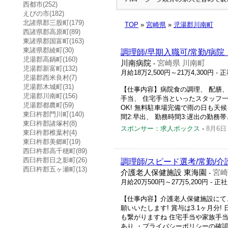
西都市(252)
えびの市(182)
北諸県郡三股町(179)
TOP
»
宮崎県
»
児湯郡川南町
西諸県郡高原町(89)
東諸県郡国富町(163)
東諸県郡綾町(30)
調理師/早期入職可/常勤/病
児湯郡高鍋町(160)
川南病院
宮崎県 川南町
-
児湯郡新富町(132)
月給18万2,500円～21万4,300円
- 
児湯郡西米良村(7)
児湯郡木城町(31)
【仕事内容】病院食の調理、 配膳
児湯郡川南町(156)
手当、 住宅手当といったスタッフ
児湯郡都農町(59)
OK! 無料駐車場完備で雨の日も天
東臼杵郡門川町(140)
間2:早出、 勤務時間3:遅出の勤務帯
東臼杵郡諸塚村(8)
スポンサー：求人ボックス
-
8月6日
東臼杵郡椎葉村(4)
東臼杵郡美郷町(19)
西臼杵郡高千穂町(89)
西臼杵郡日之影町(26)
調理師/スピード選考/常勤/
西臼杵郡五ヶ瀬町(13)
介護老人保健施設 東海園
宮崎
-
月給20万500円～27万5,200円
- 正
【仕事内容】介護老人保健施設にて、
願いいたします! 賞与は3.1ヶ月
も繋がりますね 住宅手当や家族手当
あり ・プライバシーポリシーの確認は