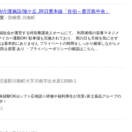
勤/介護施設/旭ケ丘 JR日豊本線「佐伯～鹿児島中央」
里
宮崎県 川南町
-
福祉会が運営する特別養護老人ホームにて、 利用者様の栄養マネジメ
マイカー通勤OK! 駐車場も完備されており、 雨の日も天候を気にせず
業は基本的にありません プライベートの時間をしっかり確保しながらメ
防止措置:あり ・プライバシーポリシーの確認はこちら...
児湯郡川南町大字川南字出水原13588-1
未経験OK◎シフト応相談☆研修や福利厚生が充実♪富士薬品グループの
中！
日