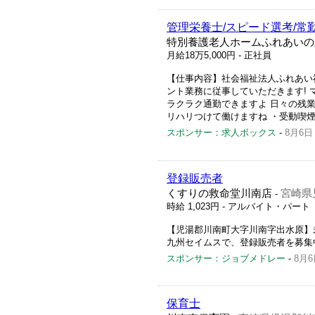
管理栄養士/スピード選考/常
特別養護老人ホームふれあいの
月給18万5,000円
- 正社員
【仕事内容】社会福祉法人ふれあい
ント業務に従事していただきます! 
ラクラク通勤できますよ 日々の残
リハリつけて働けますね ・受動喫煙
スポンサー：求人ボックス
-
8月6日
登録販売者
くすりの救命堂川南店
宮崎県
-
時給 1,023円
- アルバイト・パート
【児湯郡川南町大字川南字出水原】
九州セイムスで、登録販売者を募集
スポンサー：ジョブメドレー
-
8月6
保育士