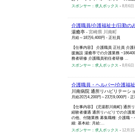
スポンサー：求人ボックス
-
8月6日
介護職員/介護福祉士/日勤の
湯癒亭
宮崎県 川南町
-
月給～18万6,400円
- 正社員
【仕事内容】 介護職員 正社員 介
援施設 湯癒亭での介護業務 ~1864
務者研修 介護職員初任者研修 ...
スポンサー：求人ボックス
-
8月6日
介護職員・ヘルパー/介護福祉
川南病院 通所リハビリテーシ
月給20万4,200円～23万9,000円
- 
【仕事内容】 (児湯郡川南町) 通所
経験者優遇 通所リハビリでの介護
の他、付随業務 募集職種: 介護職・ヘルパ
細: 基本給: 月給:...
スポンサー：求人ボックス
-
12月1