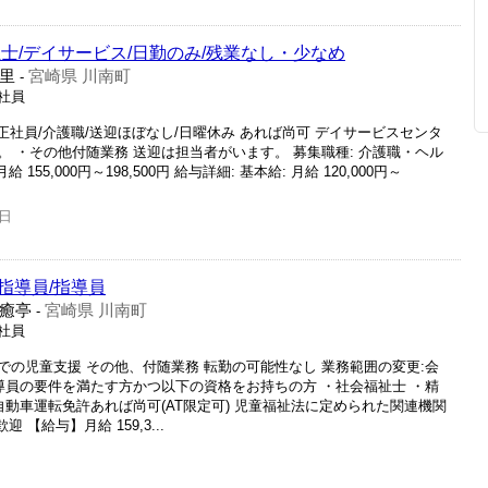
士/デイサービス/日勤のみ/残業なし・少なめ
里
宮崎県 川南町
-
正社員
正社員/介護職/送迎ほぼなし/日曜休み あれば尚可 デイサービスセンタ
 ・その他付随業務 送迎は担当者がいます。 募集職種: 介護職・ヘル
155,000円～198,500円 給与詳細: 基本給: 月給 120,000円～
5日
指導員/指導員
癒亭
宮崎県 川南町
-
正社員
の児童支援 その他、付随業務 転勤の可能性なし 業務範囲の変更:会
導員の要件を満たす方かつ以下の資格をお持ちの方 ・社会福祉士 ・精
自動車運転免許あれば尚可(AT限定可) 児童福祉法に定められた関連機関
 【給与】月給 159,3...