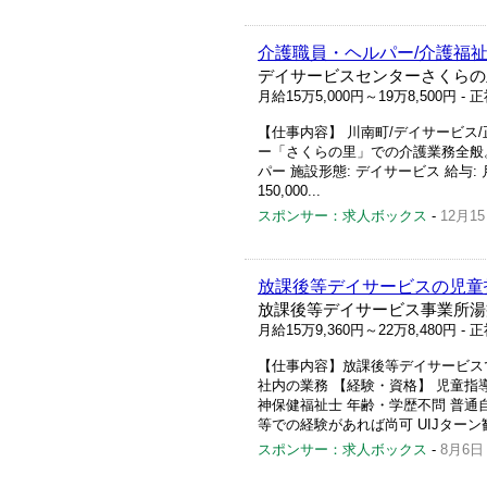
介護職員・ヘルパー/介護福祉
デイサービスセンターさくらの
月給15万5,000円～19万8,500円
- 
【仕事内容】 川南町/デイサービス/
ー「さくらの里」での介護業務全般。
パー 施設形態: デイサービス 給与: 月給 
150,000...
スポンサー：求人ボックス
-
12月1
放課後等デイサービスの児童
放課後等デイサービス事業所湯
月給15万9,360円～22万8,480円
- 
【仕事内容】放課後等デイサービスで
社内の業務 【経験・資格】 児童指
神保健福祉士 年齢・学歴不問 普通
等での経験があれば尚可 UIJターン歓迎
スポンサー：求人ボックス
-
8月6日