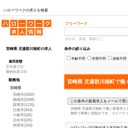
ハローワークの求人を検索
ハローワークの求人を検索
フリーワード
会社名、業種、職種など
宮崎県 児湯郡川南町の求人
条件の絞り込み
年齢不問
学歴不問
資格不問
雇用形態
正社員
(71)
契約社員
(15)
勤務地
宮崎県 児湯郡川南町で働
宮崎県
宮崎市(4382)
都城市(2048)
延岡市(1126)
宮崎県 児湯郡川南町で働く新着求人
日南市(454)
無料で簡単に登録ができ、スピーデ
小林市(505)
日向市(635)
串間市(164)