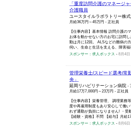
「重度訪問介護のマネージャ
介護職員
ユースタイルラボラトリー株式
月給36万円～45万円
- 正社員
【仕事内容】基本情報 訪問介護のマ
お体を動かせない方のお宅に訪問し
勤は月に12回。 ALSなどの難病
伺い、生命と生活を支える、障害福祉
スポンサー：求人ボックス
-
8月4日
管理栄養士/スピード選考/常
央」
延岡リハビリテーション病院
-
月給17万7,000円～23万円
- 正社員
【仕事内容】栄養管理、 調理業務
度や再雇用制度もあり安心して働い
れず通勤が負担になりません! ・受
【経験・資格】不問 【給与】月給177,00
スポンサー：求人ボックス
-
8月6日