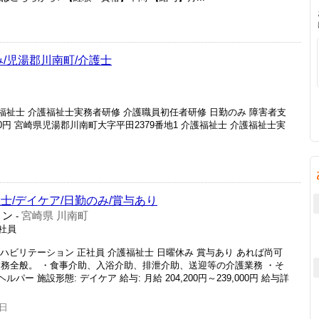
み/児湯郡川南町/介護士
護福祉士 介護福祉士実務者研修 介護職員初任者研修 日勤のみ 障害者支
00円 宮崎県児湯郡川南町大字平田2379番地1 介護福祉士 介護福祉士実
士/デイケア/日勤のみ/賞与あり
ョン
宮崎県 川南町
-
正社員
リハビリテーション 正社員 介護福祉士 日曜休み 賞与あり あれば尚可
業務全般。 ・食事介助、入浴介助、排泄介助、送迎等の介護業務 ・そ
ー 施設形態: デイケア 給与: 月給 204,200円～239,000円 給与詳
5日