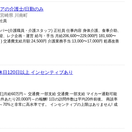
ケアの介護士/日勤のみ
宮崎県 川南町
正社員
パー(介護職員・介護スタッフ) 正社員 仕事内容 身体介護、食事介助、
企画・運営 給与・手当 月給206,600〜229,000円 181,600〜
) 交通費支給月額:24,500円 介護業務手当:13,000〜17,000円 処遇改善
休日120日以上 インセンティブあり
[正]月給60万円～ 交通費:一部支給 交通費:一部支給 マイカー通勤可能
1件あたり20,000円～の報酬! 1日の訪問件数は平均20件前後。 商談率
5～70%と非常に高水準です。 インセンティブの上限はありません! 成