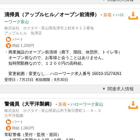
清掃員（アップルヒル／オープン前清掃）
-
-
新着
ハロ
ーワーク富山
株式会社 ホクタテ - 富山県魚津市上村木４１３番地
アップルヒル 魚津店
パート
時給 1,200円
・商業施設のオープン前清掃（廊下、階段、休憩所、トイレ等）
オープン前なので、お客様と会うことはありません。
短時間勤務なので、１２００円の高時給。
変更範囲：変更なし... ハローワーク求人番号 16010-15274261
受理日：7月15日 有効期限：9月30日
関連求人情報
警備員（大平洋製鋼）
-
-
新着
ハローワーク富山
株式会社 ホクタテ - 富山県富山市下新日曹町１－９－３
大平洋製鋼
パート
時給 1,062円
常駐警備（受付・監視・巡回）