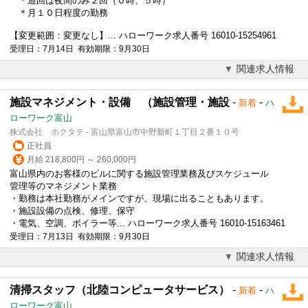
＊巡回は夜間のみ２回（０時、５時）
＊月１０日程度の勤務
【変更範囲：変更なし】... ハローワーク求人番号 16010-15254961
受理日：7月14日 有効期限：9月30日
関連求人情報
施設マネジメント・設備 （施設管理・施設
-
-
新着
ハ
ローワーク富山
株式会社 ホクタテ - 富山県富山市中野新町１丁目２番１０号
正社員
月給 218,800円 ～ 260,000円
富山県内のお客様のビルに関する施設管理業務及びスケジュール
管理等のマネジメント業務
・勤務は本社勤務がメインですが、現場に出ることもあります。
・施設設備の点検、修理、保守
・電気、空調、ボイラー等... ハローワーク求人番号 16010-15163461
受理日：7月13日 有効期限：9月30日
関連求人情報
清掃スタッフ（北陸コンピュータサービス）
-
-
新着
ハ
ローワーク富山