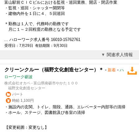
富山駅前ＣＩＣビルにおける監視・巡回業務、開店・閉店作業
・監視・巡回・シャッター開閉等
・建物内外を１日に４、５回巡回
＊勤務は１人で、代務時の勤務です
月に１～２回程度の勤務となる予定です
... ハローワーク求人番号 16010-15762761
受理日：7月29日 有効期限：9月30日
関連求人情報
クリーンクルー（福野文化創造センター）＊
-
-
新着
ハ
ローワーク砺波
株式会社オカベ - 富山県南砺市やかた１００
福野文化創造センター
パート
時給 1,100円
・施設内の玄関、トイレ、階段、通路、エレベーター内部等の清掃
・ホール、ステージ、
図書館
及び各室の清掃
【変更範囲：変更なし】