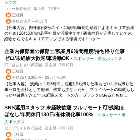
ックス
コクー株式会社 - 富山県 - 7月9日
正社員
月給27万円～40万円
【仕事内容】例外事由3号のイ・40歳未満(長期勤続によるキャリア形成
のため) 20代30代の若手社員が活躍中です! 研修内容が充実していて未
経験からでもキャリアアップできる環境です! コクー...
企業内保育園の保育士/残業月6時間程度/持ち帰り仕事
ゼロ/未経験大歓迎/車通勤OK
-
スポンサー：求人ボックス
不二越あじさい保育園 - 富山県 - 7月10日
正社員
月給25万3,300円～29万7,700円
【仕事内容】 残業は「月6時間」程度!持ち帰り仕事もゼロ! 持ち帰り仕
事ゼロを会社として徹底。残業も少ないため、プライベートの時間もし
っかり確保できます 未経験スタートの方・ブランクのある方も歓...
SNS運用スタッフ 未経験歓迎 フルリモート可/残業ほ
ぼなし/年間休日130日/有休消化率100%
-
スポンサー：求
人ボックス
ゼロプライド株式会社 - 富山県 - 7月27日
正社員