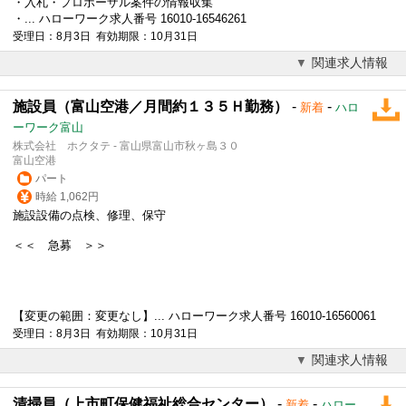
・入札・プロポーザル案件の情報収集
・... ハローワーク求人番号 16010-16546261
受理日：8月3日 有効期限：10月31日
関連求人情報
施設員（富山空港／月間約１３５Ｈ勤務）
-
-
新着
ハロ
ーワーク富山
株式会社 ホクタテ - 富山県富山市秋ヶ島３０
富山空港
パート
時給 1,062円
施設設備の点検、修理、保守
＜＜ 急募 ＞＞
【変更の範囲：変更なし】... ハローワーク求人番号 16010-16560061
受理日：8月3日 有効期限：10月31日
関連求人情報
清掃員（上市町保健福祉総合センター）
-
-
新着
ハロー