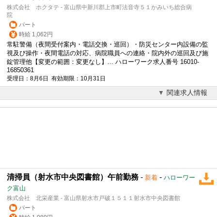
株式会社 ホクタテ - 富山県中新川郡上市町法音寺５１かみいち総合病
院
パート
時給 1,062円
常駐警備（夜間受付案内・電話交換・巡回）・防災センター内設備の監
視及び操作・夜間電話の対応、病院職員への連絡・院内外の巡回及び施
錠管理他【変更の範囲：変更なし】... ハローワーク求人番号 16010-
16850361
受理日：8月6日 有効期限：10月31日
関連求人情報
清掃員（射水市中央図書館）午前勤務
-
-
新着
ハローワー
ク富山
株式会社 北栄産業 - 富山県射水市戸破１５１１射水市中央図書館
パート