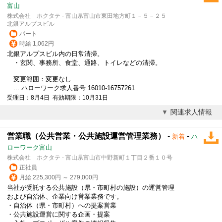
富山
株式会社 ホクタテ - 富山県富山市東田地方町１－５－２５
北銀アルプスビル
パート
時給 1,062円
北銀アルプスビル内の日常清掃。
・玄関、事務所、食堂、通路、トイレなどの清掃。
変更範囲：変更なし
... ハローワーク求人番号 16010-16757261
受理日：8月4日 有効期限：10月31日
関連求人情報
営業職（公共営業・公共施設運営管理業務）
-
-
新着
ハ
ローワーク富山
株式会社 ホクタテ - 富山県富山市中野新町１丁目２番１０号
正社員
月給 225,300円 ～ 279,000円
当社が受託する公共施設（県・市町村の施設）の運営管理
および自治体、企業向け営業業務です。
・自治体（県・市町村）への提案営業
・公共施設運営に関する企画・提案