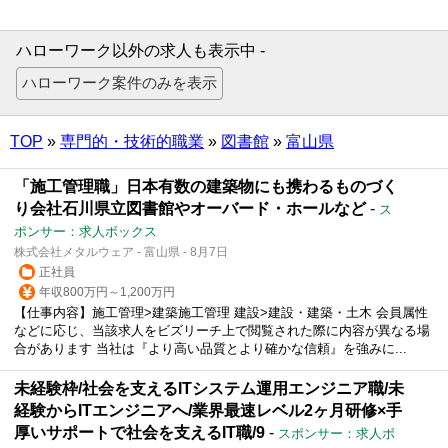
ハローワーク以外の求人も表示中 -
TOP
»
専門的・技術的職業
»
図書館
»
富山県
「施工管理職」日本有数の建築物にも携わるものづく
り会社石川県立図書館やオーバード・ホールなど
-
ス
ポンサー：求人ボックス
株式会社メタルウェア - 富山県 - 8月7日
正社員
年収800万円～1,200万円
【仕事内容】施工管理>建築施工管理 建設>建設・建築・土木 会員属性
などに応じ、当該求人をビズリーチ上で閲覧された際に内容が異なる場
合があります 当社は『より高い品質とより確かな信頼』を強みに...
未経験枠/社会を支えるITシステム運用エンジニア職/未
経験からITエンジニアへ/業界最速レベル2ヶ月研修×手
厚いサポートで社会を支えるIT職/9
-
スポンサー：求人ボ