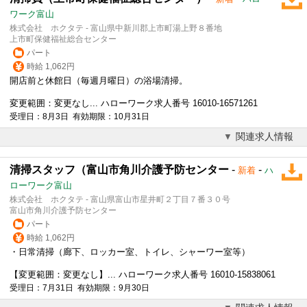
ワーク富山
株式会社 ホクタテ - 富山県中新川郡上市町湯上野８番地
上市町保健福祉総合センター
パート
時給 1,062円
開店前と休館日（毎週月曜日）の浴場清掃。
変更範囲：変更なし... ハローワーク求人番号 16010-16571261
受理日：8月3日 有効期限：10月31日
関連求人情報
清掃スタッフ（富山市角川介護予防センター
-
-
新着
ハ
ローワーク富山
株式会社 ホクタテ - 富山県富山市星井町２丁目７番３０号
富山市角川介護予防センター
パート
時給 1,062円
・日常清掃（廊下、ロッカー室、トイレ、シャーワー室等）
【変更範囲：変更なし】... ハローワーク求人番号 16010-15838061
受理日：7月31日 有効期限：9月30日