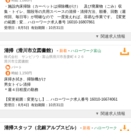
時給 1,080円
・施設内床掃除（カーペットは掃除機がけ） 及び廃棄物（ごみ）収
集・トイレ、階段等の共用スペースの清掃・清掃方法、順番、回数（週
何回、毎日等）が明確なので 一度覚えれば、容易な作業です。【変更
の範囲：変... ハローワーク求人番号 16010-16807861
受理日：8月5日 有効期限：10月31日
関連求人情報
清掃（滑川市立図書館）
-
-
新着
ハローワーク富山
株式会社 サンビソウ - 富山県滑川市吾妻町４２６
滑川市立図書館
パート
時給 1,150円
床掃き拭き、掃除機がけ
男女トイレ清掃
＊週４日程度の勤務
【変更範囲：変更なし】... ハローワーク求人番号 16010-16674061
受理日：8月4日 有効期限：10月31日
関連求人情報
清掃スタッフ（北銀アルプスビル）
-
-
新着
ハローワーク