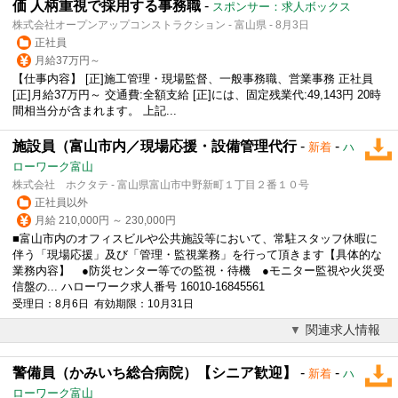
価 人柄重視で採用する事務職
-
スポンサー：求人ボックス
株式会社オープンアップコンストラクション - 富山県 - 8月3日
正社員
月給37万円～
【仕事内容】 [正]施工管理・現場監督、一般事務職、営業事務 正社員
[正]月給37万円～ 交通費:全額支給 [正]には、固定残業代:49,143円 20時
間相当分が含まれます。 上記...
施設員（富山市内／現場応援・設備管理代行
-
-
新着
ハ
ローワーク富山
株式会社 ホクタテ - 富山県富山市中野新町１丁目２番１０号
正社員以外
月給 210,000円 ～ 230,000円
■富山市内のオフィスビルや公共施設等において、常駐スタッフ休暇に
伴う「現場応援」及び「管理・監視業務」を行って頂きます【具体的な
業務内容】 ●防災センター等での監視・待機 ●モニター監視や火災受
信盤の... ハローワーク求人番号 16010-16845561
受理日：8月6日 有効期限：10月31日
関連求人情報
警備員（かみいち総合病院）【シニア歓迎】
-
-
新着
ハ
ローワーク富山