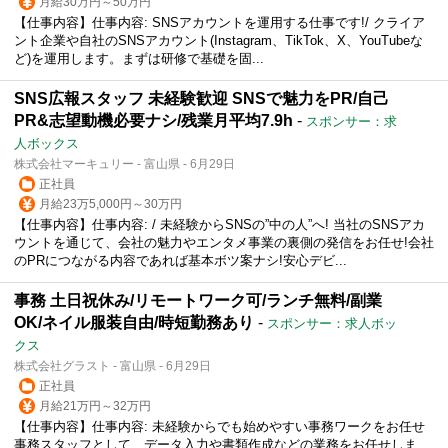
月給30万円～50万円
【仕事内容】仕事内容: SNSアカウントを運用する仕事です!/ クライア
ント企業や自社のSNSアカウント(Instagram、TikTok、X、YouTubeな
ど)を運用します。まずは研修で基礎を固...
SNS広報スタッフ 未経験歓迎 SNSで魅力をPR/自己
PR&志望動機必要ナシ/残業月平均7.9h
-
スポンサー：求
人ボックス
株式会社マーキュリー - 富山県 - 6月29日
正社員
月給23万5,000円～30万円
【仕事内容】仕事内容: / 未経験からSNSの”中の人”へ! 当社のSNSアカ
ウントを通じて、会社の魅力やエンタメ事業の裏側の発信をお任せ!会社
のPRにつながる内容であれば基本ボツ案ナシ!安心デビ...
事務 土日祝休み/リモートワーク可/ランチ無料/副業
OK/ネイル服装自由/時短勤務あり
-
スポンサー：求人ボッ
クス
株式会社グラスト - 富山県 - 6月29日
正社員
月給21万円～32万円
【仕事内容】仕事内容: 未経験からでも始めやすい事務ワークをお任せ
事務スタッフとして、データ入力や書類作成などの業務をお任せしま