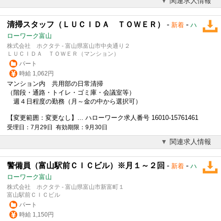
関連求人情報
清掃スタッフ（ＬＵＣＩＤＡ ＴＯＷＥＲ）
-
-
新着
ハ
ローワーク富山
株式会社 ホクタテ - 富山県富山市中央通り２
ＬＵＣＩＤＡ ＴＯＷＥＲ（マンション）
パート
時給 1,062円
マンション内 共用部の日常清掃
（階段・通路・トイレ・ゴミ庫・会議室等）
週４日程度の勤務（月～金の中から選択可）
【変更範囲：変更なし】... ハローワーク求人番号 16010-15761461
受理日：7月29日 有効期限：9月30日
関連求人情報
警備員（富山駅前ＣＩＣビル）※月１～２回
-
-
新着
ハ
ローワーク富山
株式会社 ホクタテ - 富山県富山市新富町１
富山駅前ＣＩＣビル
パート
時給 1,150円