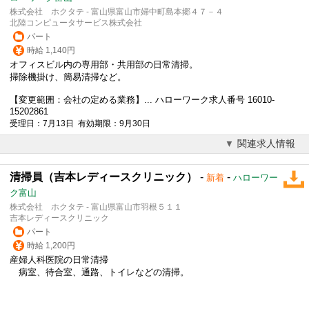
株式会社 ホクタテ - 富山県富山市婦中町島本郷４７－４
北陸コンピュータサービス株式会社
パート
時給 1,140円
オフィスビル内の専用部・共用部の日常清掃。
掃除機掛け、簡易清掃など。
【変更範囲：会社の定める業務】... ハローワーク求人番号 16010-
15202861
受理日：7月13日 有効期限：9月30日
関連求人情報
清掃員（吉本レディースクリニック）
-
-
新着
ハローワー
ク富山
株式会社 ホクタテ - 富山県富山市羽根５１１
吉本レディースクリニック
パート
時給 1,200円
産婦人科医院の日常清掃
病室、待合室、通路、トイレなどの清掃。