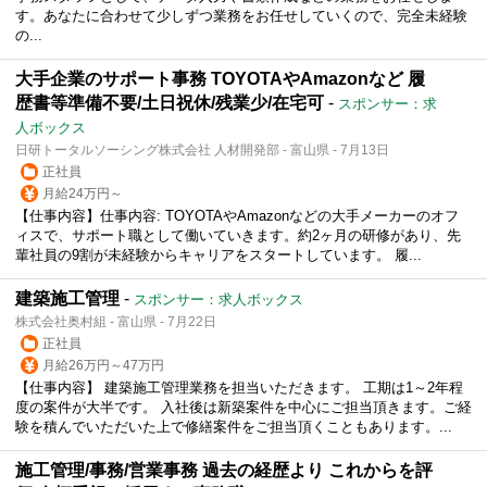
す。あなたに合わせて少しずつ業務をお任せしていくので、完全未経験
の...
大手企業のサポート事務 TOYOTAやAmazonなど 履
歴書等準備不要/土日祝休/残業少/在宅可
-
スポンサー：求
人ボックス
日研トータルソーシング株式会社 人材開発部 - 富山県 - 7月13日
正社員
月給24万円～
【仕事内容】仕事内容: TOYOTAやAmazonなどの大手メーカーのオフ
ィスで、サポート職として働いていきます。約2ヶ月の研修があり、先
輩社員の9割が未経験からキャリアをスタートしています。 履...
建築施工管理
-
スポンサー：求人ボックス
株式会社奥村組 - 富山県 - 7月22日
正社員
月給26万円～47万円
【仕事内容】 建築施工管理業務を担当いただきます。 工期は1～2年程
度の案件が大半です。 入社後は新築案件を中心にご担当頂きます。ご経
験を積んでいただいた上で修繕案件をご担当頂くこともあります。...
施工管理/事務/営業事務 過去の経歴より これからを評