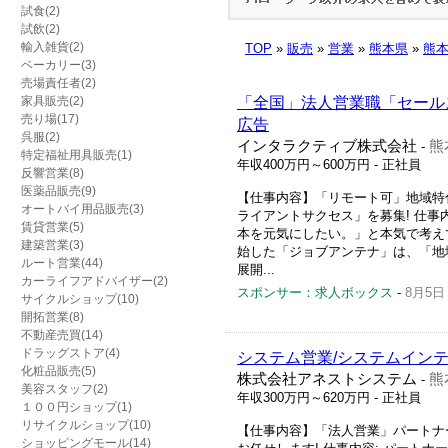
試食(2)
試飲(2)
輸入雑貨(2)
TOP
»
販売
»
営業
»
熊本県
»
熊
ベーカリー(3)
売場責任者(2)
家具販売(2)
「全国」法人営業職「セールス
売り場(17)
広告
呉服(2)
インタラクティブ株式会社
熊
-
特定福祉用具販売(1)
年収400万円～600万円
- 正社員
反響営業(8)
医薬品販売(9)
【仕事内容】「リモート可」地域特
オートバイ用品販売(3)
ライアントサクセス」を募集! 仕事
賃貸営業(5)
本を元気にしたい。」と本気で考えて
建築営業(3)
始した「ジョブアンテナ」は、「地
ルート営業(44)
展開...
カーライフアドバイザー(2)
スポンサー：求人ボックス
-
8月5日
サイクルショップ(10)
開拓営業(8)
不動産売買(14)
ドラッグストア(4)
システム営業/システムイン
化粧品販売(5)
株式会社アネストシステム
熊
-
美容スタッフ(2)
年収300万円～620万円
- 正社員
１００円ショップ(1)
リサイクルショップ(10)
【仕事内容】「法人営業」パートナ
ショッピングモール(14)