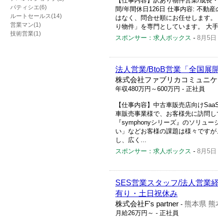
【仕事内容】訳あり物件営業/成長・
パティシエ(6)
間/年間休日126日 仕事内容: 不
ルートセールス(14)
はなく、問合せ順にお任せします。
営業マン(1)
り物件」を専門としています。 大手
技術営業(1)
スポンサー：求人ボックス
-
8月5日
法人営業/BtoB営業「全国展
株式会社ファブリカコミュニケ
年収480万円～600万円
- 正社員
【仕事内容】中古車販売店向けSaaS
車販売事業様で、お客様先に訪問し
『symphonyシリーズ』のソリ
い」などお客様の課題は様々ですが
し、広く...
スポンサー：求人ボックス
-
8月5日
SES営業スタッフ/法人営業
有り・土日祝休み
株式会社F's partner
熊本県 熊
-
月給26万円～
- 正社員