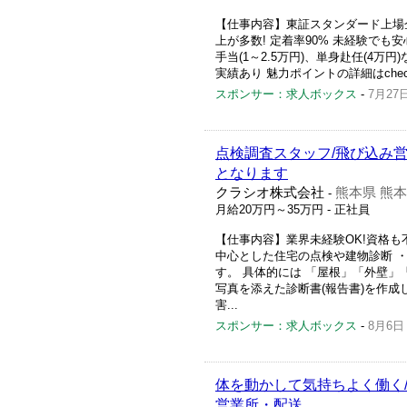
【仕事内容】東証スタンダード上場企
上が多数! 定着率90% 未経験でも安
手当(1～2.5万円)、単身赴任(4万
実績あり 魅力ポイントの詳細はchec
スポンサー：求人ボックス
-
7月27
点検調査スタッフ/飛び込み
となります
クラシオ株式会社
熊本県 熊
-
月給20万円～35万円
- 正社員
【仕事内容】業界未経験OK!資格も
中心とした住宅の点検や建物診断 
す。 具体的には 「屋根」「外壁
写真を添えた診断書(報告書)を作
害...
スポンサー：求人ボックス
-
8月6日
体を動かして気持ちよく働く
営業所・配送