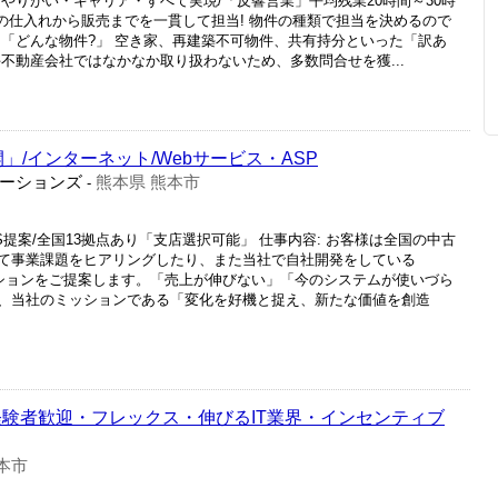
やりがい・キャリア・すべて実現/「反響営業」平均残業20時間～30時
動産の仕入れから販売までを一貫して担当! 物件の種類で担当を決めるので
 「どんな物件?」 空き家、再建築不可物件、共有持分といった「訳あ
不動産会社ではなかなか取り扱わないため、多数問合せを獲...
開」/インターネット/Webサービス・ASP
ーションズ
熊本県 熊本市
-
提案/全国13拠点あり「支店選択可能」 仕事内容: お客様は全国の中古
て事業課題をヒアリングしたり、また当社で自社開発をしている
ューションをご提案します。「売上が伸びない」「今のシステムが使いづら
、当社のミッションである「変化を好機と捉え、新たな価値を創造
経験者歓迎・フレックス・伸びるIT業界・インセンティブ
本市