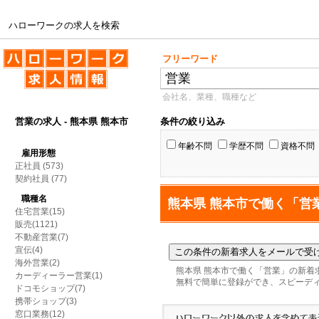
ハローワークの求人を検索
ハローワークの求人を検索
フリーワード
会社名、業種、職種など
営業の求人 - 熊本県 熊本市
条件の絞り込み
年齢不問
学歴不問
資格不問
雇用形態
正社員
(573)
契約社員
(77)
職種名
熊本県 熊本市で働く「営
住宅営業(15)
販売(1121)
不動産営業(7)
宣伝(4)
海外営業(2)
熊本県 熊本市で働く「営業」の新着
カーディーラー営業(1)
無料で簡単に登録ができ、スピーデ
ドコモショップ(7)
携帯ショップ(3)
窓口業務(12)