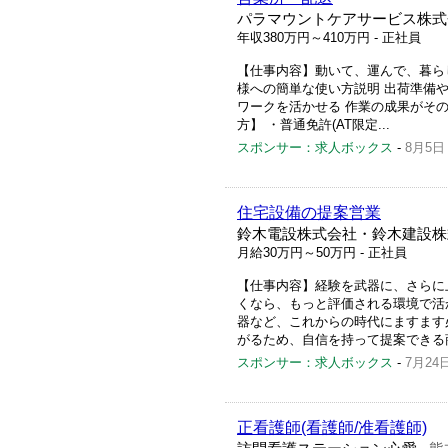
パラマウントケアサービス株式
年収380万円～410万円
- 正社員
【仕事内容】動いて、運んで、暮らし
様への簡単な使い方説明 出荷準備や
ワークを活かせる 作業の成果がそ
方】 ・普通免許(AT限定...
スポンサー：求人ボックス
-
8月5日
住宅設備の提案営業
鈴木電設株式会社・鈴木建設株
月給30万円～50万円
- 正社員
【仕事内容】経験を武器に、さらに上
くなら、もっと評価される環境で活
器など、これからの時代にますます
がるため、自信を持って提案できる商品
スポンサー：求人ボックス
-
7月24
正看護師(看護師/准看護師)