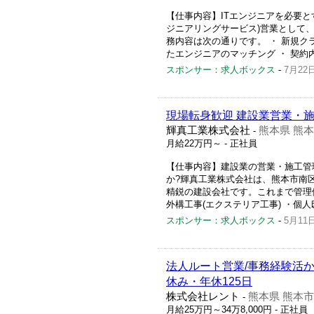
【仕事内容】ITエンジニアを必要と
ジニアリングサービス)営業として
務内容は次の通りです。 ・ 新規ク
たエンジニアのマッチング ・ 契約内
スポンサー：求人ボックス
-
7月22
現場転身歓迎 建設業営業・
輝真工業株式会社
熊本県 熊
-
月給22万円～
- 正社員
【仕事内容】建設業の営業・施工管
か?輝真工業株式会社は、熊本市南
精鋭の建設会社です。これまで管理
外構工事(エクステリア工事) ・個
スポンサー：求人ボックス
-
5月11
法人ルート営業/事務経験活か
休み・年休125日
株式会社レント
熊本県 熊本市
-
月給25万円～34万8,000円
- 正社員