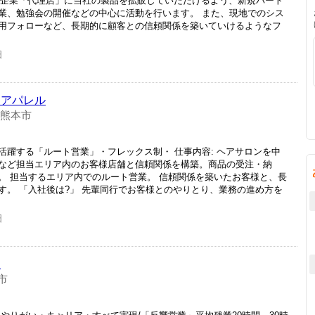
ナー企業「代理店」に当社の製品を拡販していただけるよう、新規パート
業、勉強会の開催などの中心に活動を行います。 また、現地でのシス
用フォローなど、長期的に顧客との信頼関係を築いていけるようなフ
日
・アパレル
 熊本市
活躍する「ルート営業」・フレックス制・ 仕事内容: ヘアサロンを中
など担当エリア内のお客様店舗と信頼関係を構築。商品の受注・納
。 担当するエリア内でのルート営業。 信頼関係を築いたお客様と、長
す。 「入社後は?」 先輩同行でお客様とのやりとり、業務の進め方を
日
理
市