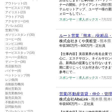
お任せします! 仕事内容: パート
アウトレット(2)
ナーの開拓、クライアントへ同行営
サービスエリア(8)
テムセットアップ、ユーザー様の運
アイリスト(23)
ォローもしてい...
アウトドア(2)
スポンサー：求人ボックス
-
7月22
アクセサリー(14)
アパレル(11)
営業(776)
ガソリンスタンド(30)
ルート営業「熊本」/化粧品
コーヒー(5)
株式会社きくや美粧堂
熊本県
-
コンビニ(46)
年収380万円～600万円
- 正社員
コンビニ店長(1)
サービススタッフ(16)
【仕事内容】美容業界の有名企業で
スーパー店長(1)
心に、エステサロン、ネイルサロン
ディーラー(36)
品、新商品の提案などを行ないます
売店販売(2)
期に渡りじっくりお付き合いできま
バイヤー(4)
参考にで...
ペットショップ(8)
スポンサー：求人ボックス
-
7月22
レジ係(9)
自動販売機(9)
商社営業(3)
販売業務(64)
営業/不動産賃貸・仲介・管
販売店員(3)
株式会社AlbaLink
熊本県 熊本
-
不動産仲介(7)
年収600万円～
- 正社員
訪問販売(8)
アパレルショップ(2)