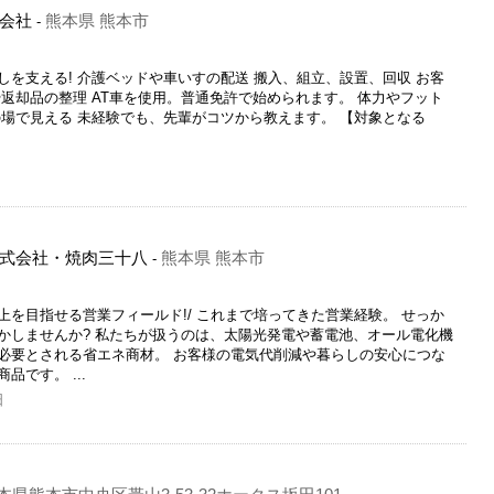
会社
熊本県 熊本市
-
を支える! 介護ベッドや車いすの配送 搬入、組立、設置、回収 お客
返却品の整理 AT車を使用。普通免許で始められます。 体力やフット
の場で見える 未経験でも、先輩がコツから教えます。 【対象となる
式会社・焼肉三十八
熊本県 熊本市
-
を目指せる営業フィールド!/ これまで培ってきた営業経験。 せっか
かしませんか? 私たちが扱うのは、太陽光発電や蓄電池、オール電化機
必要とされる省エネ商材。 お客様の電気代削減や暮らしの安心につな
です。 ...
日