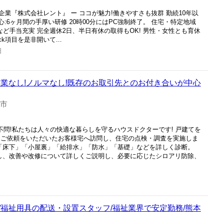
業『株式会社レント』 ー ココが魅力!働きやすさも抜群 勤続10年以
心:6ヶ月間の手厚い研修 20時00分にはPC強制終了。 住宅・特定地域
円)など手当充実 完全週休2日、半日有休の取得もOK! 男性・女性とも育休
k項目を是非開いて...
日
営業なし!ノルマなし!既存のお取引先とのお付き合いが中心
本市
不問!私たちは人々の快適な暮らしを守るハウスドクターです! 戸建てを
・ご依頼をいただいたお客様宅へ訪問し、住宅の点検・調査を実施しま
」「床下」「小屋裏」「給排水」「防水」「基礎」などを詳しく診断。
成し、改善や改修について詳しくご説明し、必要に応じたシロアリ防除、
/福祉用具の配送・設置スタッフ/福祉業界で安定勤務/熊本