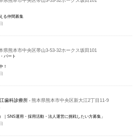
本県熊本市中央区帯山3-53-32ホークス坂田101
える仲間募集
日
本県熊本市中央区帯山3-53-32ホークス坂田101
ト・パート
中！
日
江歯科診療所
熊本県熊本市中央区新大江2丁目11-9
-
員
）｜SNS運用・採用活動・法人運営に挑戦したい方募集」
日