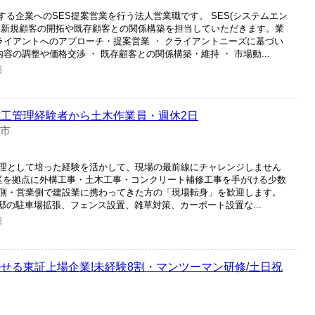
する企業へのSES提案営業を行う法人営業職です。 SES(システムエン
、新規顧客の開拓や既存顧客との関係構築を担当していただきます。業
ライアントへのアプローチ・提案営業 ・ クライアントニーズに基づい
容の調整や価格交渉 ・ 既存顧客との関係構築・維持 ・ 市場動...
日
施工管理経験者から土木作業員・週休2日
本市
理として培った経験を活かして、現場の最前線にチャレンジしません
区を拠点に外構工事・土木工事・コンクリート補修工事を手がける少数
側・営業側で建設業に携わってきた方の「現場転身」を歓迎します。
人邸の駐車場拡張、フェンス設置、雑草対策、カーポート設置な...
日
せる東証上場企業!未経験8割・マンツーマン研修/土日祝