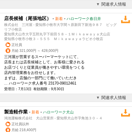
関連求人情報
店長候補（尾張地区）
-
-
新着
ハローワーク春日井
株式会社 三河屋 - 愛知県小牧市大字間々原新田下新池９８７ ビッグ
リブ小牧店
愛知県犬山市大字五郎丸字下前田５８－１Ｍｉｋａｗａｙａ犬山店
愛知県小牧市小牧３－５５５ Ｍｉｋａｗａｙａラピオ小牧店
正社員
月給 321,000円 ～ 428,000円
三河屋が
営業
するスーパーマーケットにて、
店長または店長候補として、お客様に愛される
お店づくりと従業員が働きやすい環境をつくる
店内管理業務をお任せします。
まずは、店舗の一部門にて働いていただき
... ハローワーク求人番号 23170-09012461
受理日：7月13日 有効期限：9月30日
関連求人情報
製造軽作業
-
-
新着
ハローワーク犬山
鴻池運輸株式会社 犬山営業所 - 愛知県犬山市字角池３０－４
正社員以外
月給 218,400円