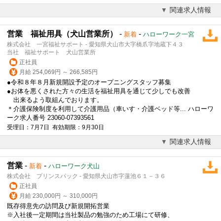
関連求人情報
営業 福祉用具（犬山営業所）
-
-
新着
ハローワーク一宮
株式会社 一宮福祉サポート - 愛知県犬山市大字橋爪字地蔵下４３
当社 福祉サポート 犬山営業所
正社員
月給 254,069円 ～ 266,585円
●令和８年８月新規開設予定のオープニングスタッフ募集
●お体を悪くされた方々の生活を福祉用具を通じて少しでも改善
出来るよう取組んでおります。
＊介護保険制度を利用して介護用品（車いす・介護ベッド等... ハローワ
ーク求人番号 23060-07393561
受理日：7月7日 有効期限：9月30日
関連求人情報
営業
-
-
新着
ハローワーク犬山
株式会社 プリンスパック - 愛知県犬山市字蓮池６１－３６
正社員
月給 230,000円 ～ 310,000円
既存得意先の訪問及び新規開拓
営業
※入社後一定期間は当社製品の勉強のため工場にて研修、