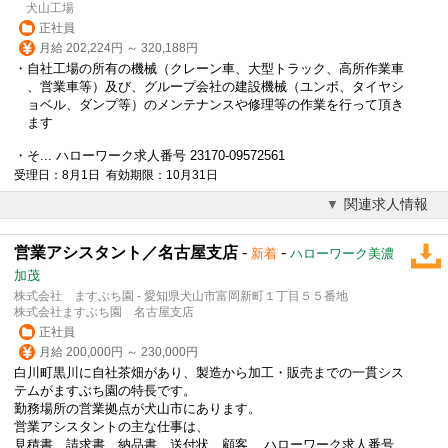
犬山工場
正社員
月給 202,224円 ～ 320,188円
・自社工場の所有の機械（クレーン車、大型トラック、高所作業車
、
営業
車等）及び、グループ会社の建設機械（ユンボ、タイヤシ
ョベル、ダンプ等）のメンテナンスや修理等の作業を行って頂き
ます
・そ... ハローワーク求人番号 23170-09572561
受理日：8月1日 有効期限：10月31日
関連求人情報
営業アシスタント／名古屋支店
-
-
新着
ハローワーク美濃
加茂
株式会社 ますぶち園 - 愛知県犬山市富岡新町１丁目５５番地
株式会社ますぶち園 名古屋支店
正社員
月給 200,000円 ～ 230,000円
白川町黒川に自社茶畑があり、製造から加工・販売までの一貫シス
テムがますぶち園の特長です。
勤務場所の
営業
拠点が犬山市にあります。
営業
アシスタントの主な仕事は、
見積書、請求書、納品書、送付状…顧客... ハローワーク求人番号