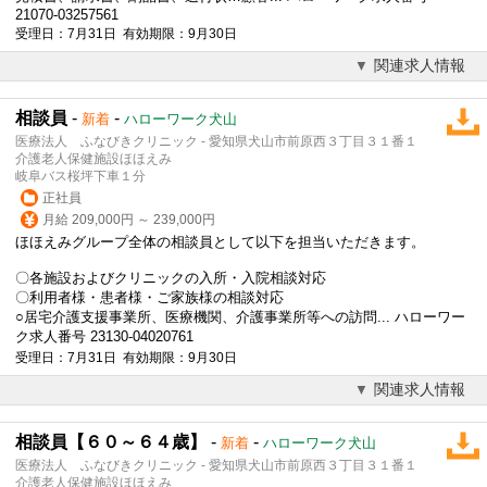
21070-03257561
受理日：7月31日 有効期限：9月30日
関連求人情報
相談員
-
-
新着
ハローワーク犬山
医療法人 ふなびきクリニック - 愛知県犬山市前原西３丁目３１番１
介護老人保健施設ほほえみ
岐阜バス桜坪下車１分
正社員
月給 209,000円 ～ 239,000円
ほほえみグループ全体の相談員として以下を担当いただきます。
〇各施設およびクリニックの入所・入院相談対応
〇利用者様・患者様・ご家族様の相談対応
○居宅介護支援事業所、医療機関、介護事業所等への訪問... ハローワー
ク求人番号 23130-04020761
受理日：7月31日 有効期限：9月30日
関連求人情報
相談員【６０～６４歳】
-
-
新着
ハローワーク犬山
医療法人 ふなびきクリニック - 愛知県犬山市前原西３丁目３１番１
介護老人保健施設ほほえみ