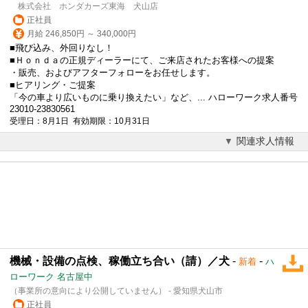
株式会社 ホンダカーズ東海 犬山店
正社員
月給 246,850円 ～ 340,000円
■飛び込み、外回りなし！
■Ｈｏｎｄａの正規ディーラーにて、ご来店されたお客様への提案
・販売、およびアフターフォローをお任せします。
■ヒアリング・ご提案
「今の車より広いものに乗り換えたい」など、... ハローワーク求人番号
23010-23830561
受理日：8月1日 有効期限：10月31日
関連求人情報
機械・設備の点検、稼働立ち合い（請）／犬
-
-
新着
ハ
ローワーク 名古屋中
（事業所の意向により公開していません） - 愛知県犬山市
正社員