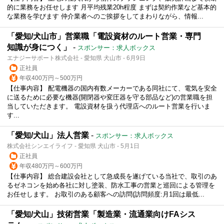
的に業務をお任せします 月平均残業20h程度 まずは契約作業など基本的
な業務を学びます 仲介業者へのご挨拶をしてまわりながら、情報...
「愛知/犬山市」営業職「電設資材のルート営業・専門
知識が身につく」
-
スポンサー：求人ボックス
エナジーサポート株式会社 - 愛知県 犬山市 - 6月9日
正社員
年収400万円～500万円
【仕事内容】 配電機器の国内有数メーカーである同社にて、電気を安全
に送るために必要な機器(開閉器や変圧器を守る部品など)の営業職を担
当していただきます。 電設資材を扱う代理店へのルート営業を行いま
す...
「愛知/犬山」法人営業
-
スポンサー：求人ボックス
株式会社シンエイライフ - 愛知県 犬山市 - 5月1日
正社員
年収480万円～600万円
【仕事内容】 総合建設会社として急成長を遂げている当社で、取引のあ
るゼネコンを始め各社に対し塗装、防水工事の営業と巡回による管理を
お任せします。 お取引のある顧客への訪問(訪問頻度:月1回は最低...
「愛知/犬山」技術営業「製造業・流通業向けFAシス