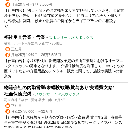
月給28万円～37万5,000円
【仕事内容】 法人・個人のお客様をエリアで担当していただき、金融業
務全般をお任せします! 既存顧客を中心に、担当エリアの法人・個人の
お客様先に訪問。 預金や融資のご提案からライフプランのご相談ま
で、...
福祉用具営業・営業
-
スポンサー：求人ボックス
福祉サポート - 愛知県 犬山市 - 7月8日
正社員
月給25万4,069円～26万6,585円
【仕事内容】令和8年8月に新規開設予定の犬山営業所におけるオープニ
ングスタッフの募集となります。 介護保険制度を利用して、車いすや介
護ベッドなどの介護用品のレンタル・販売に関して、施設や病院への営
業お...
物流会社の内勤営業/未経験歓迎/賞与あり/交通費支給/
社会保険完備
-
スポンサー：求人ボックス
司東海株式会社 - 愛知県 犬山市 - 8月5日
正社員
月給25万8,000円～32万円
【仕事内容】未経験から物流のプロへ!安定×高待遇 賞与年2回・各種手
当充実で手堅く稼げる! 週休2日制&残業少なめでワークライフバランス
定年65歳まで!適材適所の配置で長く安心。 ...