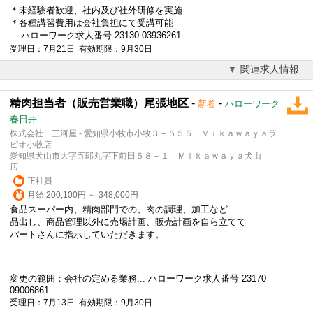
＊未経験者歓迎、社内及び社外研修を実施
＊各種講習費用は会社負担にて受講可能
... ハローワーク求人番号 23130-03936261
受理日：7月21日 有効期限：9月30日
関連求人情報
精肉担当者（販売営業職）尾張地区
-
-
新着
ハローワーク
春日井
株式会社 三河屋 - 愛知県小牧市小牧３－５５５ Ｍｉｋａｗａｙａラ
ピオ小牧店
愛知県犬山市大字五郎丸字下前田５８－１ Ｍｉｋａｗａｙａ犬山
店
正社員
月給 200,100円 ～ 348,000円
食品スーパー内、精肉部門での、肉の調理、加工など
品出し、商品管理以外に売場計画、販売計画を自ら立てて
パートさんに指示していただきます。
変更の範囲：会社の定める業務... ハローワーク求人番号 23170-
09006861
受理日：7月13日 有効期限：9月30日