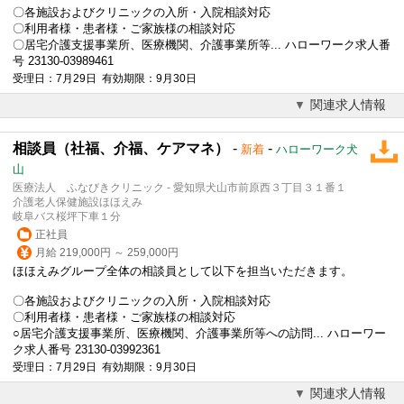
〇各施設およびクリニックの入所・入院相談対応
〇利用者様・患者様・ご家族様の相談対応
〇居宅介護支援事業所、医療機関、介護事業所等... ハローワーク求人番
号 23130-03989461
受理日：7月29日 有効期限：9月30日
関連求人情報
相談員（社福、介福、ケアマネ）
-
-
新着
ハローワーク犬
山
医療法人 ふなびきクリニック - 愛知県犬山市前原西３丁目３１番１
介護老人保健施設ほほえみ
岐阜バス桜坪下車１分
正社員
月給 219,000円 ～ 259,000円
ほほえみグループ全体の相談員として以下を担当いただきます。
〇各施設およびクリニックの入所・入院相談対応
〇利用者様・患者様・ご家族様の相談対応
○居宅介護支援事業所、医療機関、介護事業所等への訪問... ハローワー
ク求人番号 23130-03992361
受理日：7月29日 有効期限：9月30日
関連求人情報