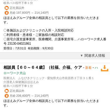
岐阜バス桜坪下車１分
正社員以外
月給 197,800円 ～ 214,140円
ほほえみグループ全体の相談員として以下の業務を担当いただきま
す。
〇各施設およびクリニックの入所・入院相談対応
〇利用者様・患者様・ご家族様の相談対応
〇居宅介護支援事業所、医療機関、介護事業所等... ハローワーク求人番
号 23130-04021861
受理日：7月31日 有効期限：9月30日
関連求人情報
相談員【６０～６４歳】（社福、介福、ケア
-
-
新着
ハ
ローワーク犬山
医療法人 ふなびきクリニック - 愛知県犬山市前原西３丁目３１番１
介護老人保健施設ほほえみ
岐阜バス桜坪下車１分
正社員以外
月給 206,400円 ～ 214,140円
ほほえみグループ全体の相談員として以下の業務を担当いただきま
す。