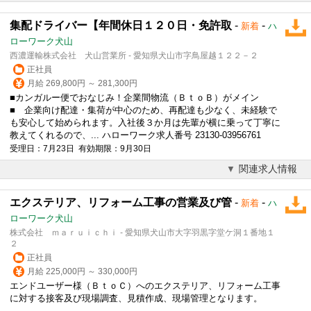
集配ドライバー【年間休日１２０日・免許取
-
-
新着
ハ
ローワーク犬山
西濃運輸株式会社 犬山営業所 - 愛知県犬山市字鳥屋越１２２－２
正社員
月給 269,800円 ～ 281,300円
■カンガルー便でおなじみ！企業間物流（ＢｔｏＢ）がメイン
■ 企業向け配達・集荷が中心のため、再配達も少なく、未経験で
も安心して始められます。入社後３か月は先輩が横に乗って丁寧に
教えてくれるので、... ハローワーク求人番号 23130-03956761
受理日：7月23日 有効期限：9月30日
関連求人情報
エクステリア、リフォーム工事の営業及び管
-
-
新着
ハ
ローワーク犬山
株式会社 ｍａｒｕｉｃｈｉ - 愛知県犬山市大字羽黒字堂ケ洞１番地１
２
正社員
月給 225,000円 ～ 330,000円
エンドユーザー様（ＢｔｏＣ）へのエクステリア、リフォーム工事
に対する接客及び現場調査、見積作成、現場管理となります。