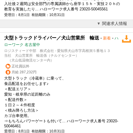
入社後２週間は安全部門の専属講師から座学１５ｈ・実技２０ｈの
教育を実施したり... ハローワーク求人番号 23020-50045561
受理日：8月1日 有効期限：10月31日
関連求人情報
大型トラックドライバー／犬山営業所 輸送
-
-
新着
ハ
ローワーク 名古屋中
ロジスティード中部 株式会社 - 愛知県犬山市字高根洞５番地１３
当社 犬山営業所 輸送係（チルドセンター）
（犬山低温物流センター内）
正社員以外
月給 287,232円
大型トラック（冷蔵車）に乗って、
食品配送をお任せします♪
＜配送エリア＞
愛知・岐阜県の近距離のみ
＜配送件数＞
１日２～４件程度
＜積み降ろし方法＞
カゴ台車使用。
⇒もちろんパワーゲートも付いて... ハローワーク求人番号 23020-
50046461
受理日：8月1日 有効期限：10月31日