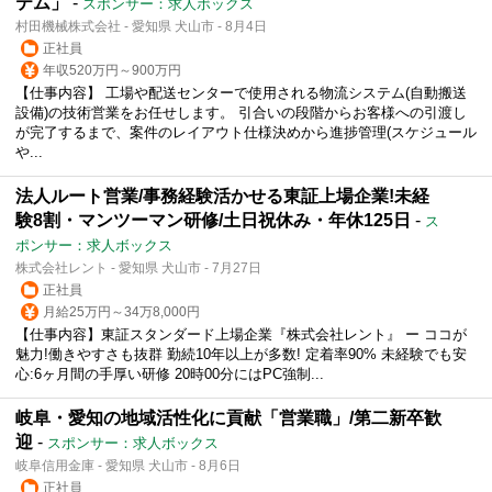
テム」
-
スポンサー：求人ボックス
村田機械株式会社 - 愛知県 犬山市 - 8月4日
正社員
年収520万円～900万円
【仕事内容】 工場や配送センターで使用される物流システム(自動搬送
設備)の技術営業をお任せします。 引合いの段階からお客様への引渡し
が完了するまで、案件のレイアウト仕様決めから進捗管理(スケジュール
や...
法人ルート営業/事務経験活かせる東証上場企業!未経
験8割・マンツーマン研修/土日祝休み・年休125日
-
ス
ポンサー：求人ボックス
株式会社レント - 愛知県 犬山市 - 7月27日
正社員
月給25万円～34万8,000円
【仕事内容】東証スタンダード上場企業『株式会社レント』 ー ココが
魅力!働きやすさも抜群 勤続10年以上が多数! 定着率90% 未経験でも安
心:6ヶ月間の手厚い研修 20時00分にはPC強制...
岐阜・愛知の地域活性化に貢献「営業職」/第二新卒歓
迎
-
スポンサー：求人ボックス
岐阜信用金庫 - 愛知県 犬山市 - 8月6日
正社員