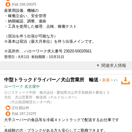
月給 286,000円
産業用設備、機械の
・稼働立会い、安全管理
・納期確認、調整、連絡
・工具を使用した修理、点検、稼働テスト
（宿泊を伴う出張が可能な方）
※基本は宿泊（最大月単位）を伴う出張メインです。
※高所作... ハローワーク求人番号 23020-50020561
受理日：8月1日 有効期限：10月31日
関連求人情報
中型トラックドライバー／犬山営業所 輸送
-
-
新着
ハ
ローワーク 名古屋中
ロジスティード中部 株式会社 - 愛知県犬山市字高根洞５番地１３
当社 犬山営業所 輸送係（チルドセンター）
（犬山低温物流センター内）
正社員以外
月給 287,232円
大手スーパーの食品等を冷蔵４トントラックで配送するお仕事です
。
未経験の方・ブランクがある方も安心してご勤務できます。