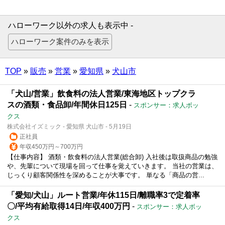
ハローワーク以外の求人も表示中 -
TOP
»
販売
»
営業
»
愛知県
»
犬山市
「犬山/営業」飲食料の法人営業/東海地区トップクラ
スの酒類・食品卸/年間休日125日
-
スポンサー：求人ボッ
クス
株式会社イズミック - 愛知県 犬山市 - 5月19日
正社員
年収450万円～700万円
【仕事内容】 酒類・飲食料の法人営業(総合卸) 入社後は取扱商品の勉強
や、先輩について現場を回って仕事を覚えていきます。 当社の営業は、
じっくり顧客関係性を深めることが大事です。 単なる「商品の営...
「愛知/犬山」ルート営業/年休115日/離職率3で定着率
〇/平均有給取得14日/年収400万円
-
スポンサー：求人ボッ
クス