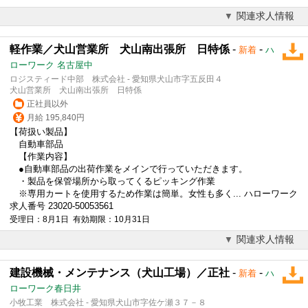
関連求人情報
軽作業／犬山営業所 犬山南出張所 日特係
-
-
新着
ハ
ローワーク 名古屋中
ロジスティード中部 株式会社 - 愛知県犬山市字五反田４
犬山営業所 犬山南出張所 日特係
正社員以外
月給 195,840円
【荷扱い製品】
自動車部品
【作業内容】
●自動車部品の出荷作業をメインで行っていただきます。
・製品を保管場所から取ってくるピッキング作業
※専用カートを使用するため作業は簡単。女性も多く... ハローワーク
求人番号 23020-50053561
受理日：8月1日 有効期限：10月31日
関連求人情報
建設機械・メンテナンス（犬山工場）／正社
-
-
新着
ハ
ローワーク春日井
小牧工業 株式会社 - 愛知県犬山市字佐ケ瀬３７－８