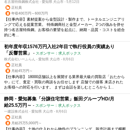
名古屋特殊鋼株式会社 - 愛知県 犬山市 - 5月12日
正社員
年収400万円～600万円
【仕事内容】素材提案から金型設計・製作まで。トータルエンジニアリ
ングで応える提案営業。 特殊鋼商社と金型メーカー、2つの強みを併せ
持つ名古屋特殊鋼。お客様の要望を起点に、納期・品質・コストを総合
的に考...
初年度年収1576万円入社2年目で執行役員の実績あり
「反響営業」
-
スポンサー：求人ボックス
株式会社いーふらん - 愛知県 犬山市 - 8月6日
正社員
月給45万円～
【仕事内容】 18000店舗以上を展開する業界最大級の買取店「おたから
や」にて、査定・買取の商談をお任せします 店舗での接客 来店された
お客様への対応を行います。 まずは会話を楽しむところから 1...
静岡・愛知募集「分譲住宅営業」飯田グループHD/月
給25.5万円～
-
スポンサー：求人ボックス
一建設株式会社 - 愛知県 犬山市 - 8月6日
正社員
月給25万5,000円～
【仕事内容】 土地の仕入れから物件のプランニング、販売計画まで横断