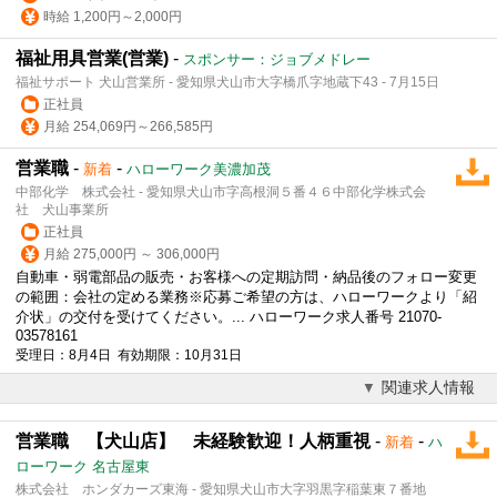
時給 1,200円～2,000円
福祉用具営業(営業)
-
スポンサー：ジョブメドレー
福祉サポート 犬山営業所 - 愛知県犬山市大字橋爪字地蔵下43 - 7月15日
正社員
月給 254,069円～266,585円
営業職
-
-
新着
ハローワーク美濃加茂
中部化学 株式会社 - 愛知県犬山市字高根洞５番４６中部化学株式会
社 犬山事業所
正社員
月給 275,000円 ～ 306,000円
自動車・弱電部品の販売・お客様への定期訪問・納品後のフォロー変更
の範囲：会社の定める業務※応募ご希望の方は、ハローワークより「紹
介状」の交付を受けてください。... ハローワーク求人番号 21070-
03578161
受理日：8月4日 有効期限：10月31日
関連求人情報
営業職 【犬山店】 未経験歓迎！人柄重視
-
-
新着
ハ
ローワーク 名古屋東
株式会社 ホンダカーズ東海 - 愛知県犬山市大字羽黒字稲葉東７番地