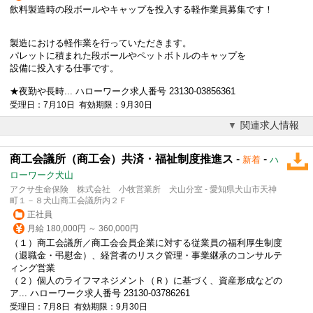
飲料製造時の段ボールやキャップを投入する軽作業員募集です！
製造における軽作業を行っていただきます。
パレットに積まれた段ボールやペットボトルのキャップを
設備に投入する仕事です。
★夜勤や長時... ハローワーク求人番号 23130-03856361
受理日：7月10日 有効期限：9月30日
関連求人情報
商工会議所（商工会）共済・福祉制度推進ス
-
-
新着
ハ
ローワーク犬山
アクサ生命保険 株式会社 小牧営業所 犬山分室 - 愛知県犬山市天神
町１－８犬山商工会議所内２Ｆ
正社員
月給 180,000円 ～ 360,000円
（１）商工会議所／商工会会員企業に対する従業員の福利厚生制度
（退職金・弔慰金）、経営者のリスク管理・事業継承のコンサルテ
ィング
営業
（２）個人のライフマネジメント（Ｒ）に基づく、資産形成などの
ア... ハローワーク求人番号 23130-03786261
受理日：7月8日 有効期限：9月30日