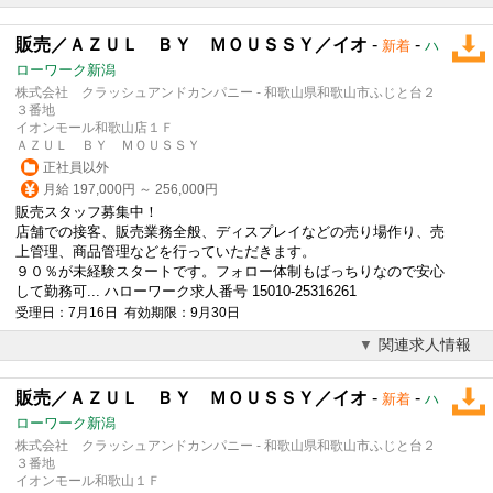
販売／ＡＺＵＬ ＢＹ ＭＯＵＳＳＹ／イオ
-
-
新着
ハ
ローワーク新潟
株式会社 クラッシュアンドカンパニー - 和歌山県和歌山市ふじと台２
３番地
イオンモール和歌山店１Ｆ
ＡＺＵＬ ＢＹ ＭＯＵＳＳＹ
正社員以外
月給 197,000円 ～ 256,000円
販売スタッフ募集中！
店舗での接客、販売業務全般、ディスプレイなどの売り場作り、売
上管理、商品管理などを行っていただきます。
９０％が未経験スタートです。フォロー体制もばっちりなので安心
して勤務可... ハローワーク求人番号 15010-25316261
受理日：7月16日 有効期限：9月30日
関連求人情報
販売／ＡＺＵＬ ＢＹ ＭＯＵＳＳＹ／イオ
-
-
新着
ハ
ローワーク新潟
株式会社 クラッシュアンドカンパニー - 和歌山県和歌山市ふじと台２
３番地
イオンモール和歌山１Ｆ