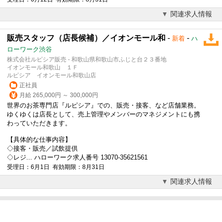
関連求人情報
販売スタッフ（店長候補）／イオンモール和
-
-
新着
ハ
ローワーク渋谷
株式会社ルピシア販売 - 和歌山県和歌山市ふじと台２３番地
イオンモール和歌山 １Ｆ
ルピシア イオンモール和歌山店
正社員
月給 265,000円 ～ 300,000円
世界のお茶専門店『ルピシア』での、販売・接客、など店舗業務。
ゆくゆくは店長として、売上管理やメンバーのマネジメントにも携
わっていただきます。
【具体的な仕事内容】
◇接客・販売／試飲提供
◇レジ... ハローワーク求人番号 13070-35621561
受理日：6月1日 有効期限：8月31日
関連求人情報