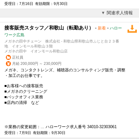
受理日：7月16日 有効期限：9月30日
関連求人情報
接客販売スタッフ／和歌山（転勤あり）
-
-
新着
ハロー
ワーク広島
メガネの田中チェーン 株式会社 - 和歌山県和歌山市ふじと台２３番
地 イオンモール和歌山３階
メガネの田中 イオンモール和歌山店
正社員
月給 200,000円 ～ 230,000円
メガネ、コンタクトレンズ、補聴器のコンサルティング販売・調整
・加工のお仕事です。
■お客様への接客販売
■メガネのクリーニング
■バックオフィス業務
■店内の清掃 など
※業務の変更範囲：... ハローワーク求人番号 34010-32303061
受理日：7月9日 有効期限：9月30日