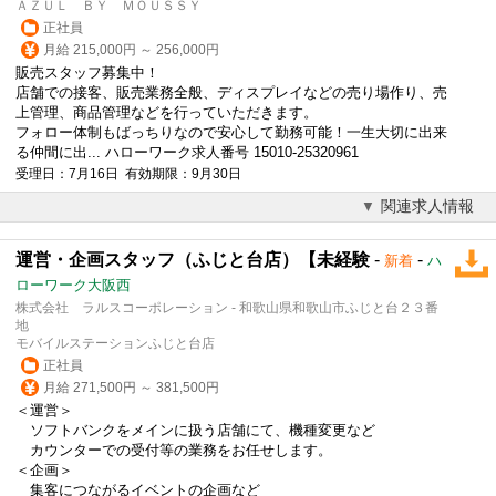
ＡＺＵＬ ＢＹ ＭＯＵＳＳＹ
正社員
月給 215,000円 ～ 256,000円
販売スタッフ募集中！
店舗での接客、販売業務全般、ディスプレイなどの売り場作り、売
上管理、商品管理などを行っていただきます。
フォロー体制もばっちりなので安心して勤務可能！一生大切に出来
る仲間に出... ハローワーク求人番号 15010-25320961
受理日：7月16日 有効期限：9月30日
関連求人情報
運営・企画スタッフ（ふじと台店）【未経験
-
-
新着
ハ
ローワーク大阪西
株式会社 ラルスコーポレーション - 和歌山県和歌山市ふじと台２３番
地
モバイルステーションふじと台店
正社員
月給 271,500円 ～ 381,500円
＜運営＞
ソフトバンクをメインに扱う店舗にて、機種変更など
カウンターでの受付等の業務をお任せします。
＜企画＞
集客につながるイベントの企画など