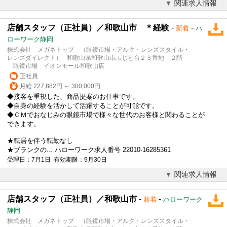
関連求人情報
店舗スタッフ（正社員）／和歌山市 ＊経験
-
-
新着
ハ
ローワーク静岡
株式会社 メガネトップ （眼鏡市場・アルク・レンズスタイル・
レンズダイレクト） - 和歌山県和歌山市ふじと台２３番地 ２階
眼鏡市場 イオンモール和歌山店
正社員
月給 227,882円 ～ 300,000円
◆接客を重視した、商品提案のお仕事です。
◆自身の経験を活かして活躍することが可能です。
◆ＣＭでおなじみの眼鏡市場で様々な世代のお客様と関わることが
できます。
★転居を伴う転勤なし
★ブランクの... ハローワーク求人番号 22010-16285361
受理日：7月1日 有効期限：9月30日
関連求人情報
店舗スタッフ（正社員）／和歌山市
-
-
新着
ハローワーク
静岡
株式会社 メガネトップ （眼鏡市場・アルク・レンズスタイル・