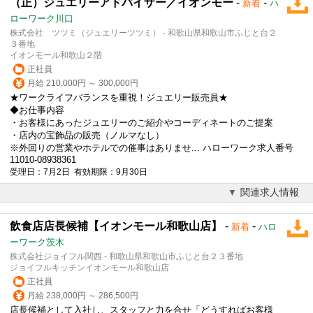
（正）ジュエリーアドバイザー／イオンモー
-
-
新着
ハ
ローワーク川口
株式会社 ツツミ（ジュエリーツツミ） - 和歌山県和歌山市ふじと台２
３番地
イオンモール和歌山２階
正社員
月給 210,000円 ～ 300,000円
★ワークライフバランスを重視！ジュエリー販売員★
◆お仕事内容
・お客様にあったジュエリーのご紹介やコーディネートのご提案
・店内の宝飾品の販売（ノルマなし）
※外回りの営業やホテルでの催事はありませ... ハローワーク求人番号
11010-08938361
受理日：7月2日 有効期限：9月30日
関連求人情報
飲食店店長候補【イオンモール和歌山店】
-
-
新着
ハロ
ーワーク茨木
株式会社ジョイフル関西 - 和歌山県和歌山市ふじと台２３番地
ジョイフルキッチンイオンモール和歌山店
正社員
月給 238,000円 ～ 286,500円
店長候補として入社し、スタッフと力を合せ「どうすればお客様