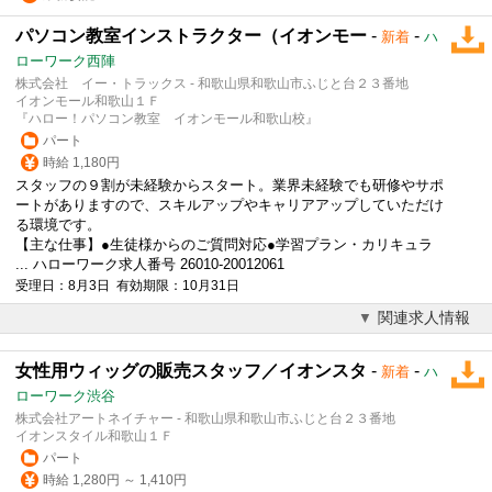
パソコン教室インストラクター（イオンモー
-
-
新着
ハ
ローワーク西陣
株式会社 イー・トラックス - 和歌山県和歌山市ふじと台２３番地
イオンモール和歌山１Ｆ
『ハロー！パソコン教室 イオンモール和歌山校』
パート
時給 1,180円
スタッフの９割が未経験からスタート。業界未経験でも研修やサポ
ートがありますので、スキルアップやキャリアアップしていただけ
る環境です。
【主な仕事】●生徒様からのご質問対応●学習プラン・カリキュラ
... ハローワーク求人番号 26010-20012061
受理日：8月3日 有効期限：10月31日
関連求人情報
女性用ウィッグの販売スタッフ／イオンスタ
-
-
新着
ハ
ローワーク渋谷
株式会社アートネイチャー - 和歌山県和歌山市ふじと台２３番地
イオンスタイル和歌山１Ｆ
パート
時給 1,280円 ～ 1,410円