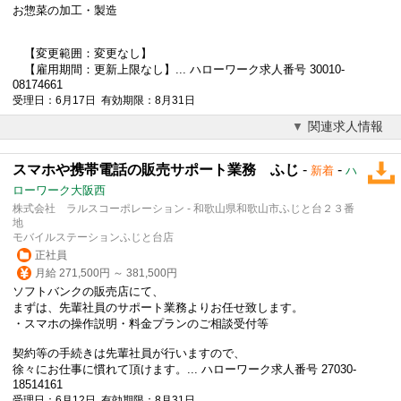
お惣菜の加工・製造
【変更範囲：変更なし】
【雇用期間：更新上限なし】... ハローワーク求人番号 30010-
08174661
受理日：6月17日 有効期限：8月31日
関連求人情報
スマホや携帯電話の販売サポート業務 ふじ
-
-
新着
ハ
ローワーク大阪西
株式会社 ラルスコーポレーション - 和歌山県和歌山市ふじと台２３番
地
モバイルステーションふじと台店
正社員
月給 271,500円 ～ 381,500円
ソフトバンクの販売店にて、
まずは、先輩社員のサポート業務よりお任せ致します。
・スマホの操作説明・料金プランのご相談受付等
契約等の手続きは先輩社員が行いますので、
徐々にお仕事に慣れて頂けます。... ハローワーク求人番号 27030-
18514161
受理日：6月12日 有効期限：8月31日