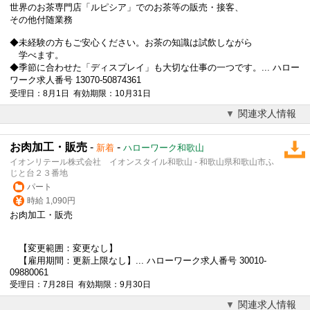
世界のお茶専門店「ルピシア」でのお茶等の販売・接客、
その他付随業務
◆未経験の方もご安心ください。お茶の知識は試飲しながら
学べます。
◆季節に合わせた「ディスプレイ」も大切な仕事の一つです。... ハロー
ワーク求人番号 13070-50874361
受理日：8月1日 有効期限：10月31日
関連求人情報
お肉加工・販売
-
-
新着
ハローワーク和歌山
イオンリテール株式会社 イオンスタイル和歌山 - 和歌山県和歌山市ふ
じと台２３番地
パート
時給 1,090円
お肉加工・販売
【変更範囲：変更なし】
【雇用期間：更新上限なし】... ハローワーク求人番号 30010-
09880061
受理日：7月28日 有効期限：9月30日
関連求人情報