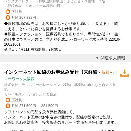
レンズダイレクト） - 和歌山県和歌山市ふじと台２３番地 ２階
眼鏡市場 イオンモール和歌山店
正社員
月給 207,882円
◆眼鏡市場の販売は、お客様にしっかり寄り添い、「見える」「聞
こえる」といった喜びを提供するお仕事です。
◆眼鏡＝ファッション、医療器具でもあります。専門性があり一生
の仕事にできると共に、学んだ分成... ハローワーク求人番号 22010-
16621661
受理日：7月1日 有効期限：9月30日
関連求人情報
インターネット回線のお申込み受付【未経験
-
-
新着
ハ
ローワーク大阪西
株式会社 ラルスコーポレーション - 和歌山県和歌山市ふじと台２３番
地
モバイルステーションふじと台店
正社員
月給 271,500円 ～ 381,500円
ソフトバンクの商品を扱う弊社店舗にて、
インターネット回線のお申込みの受付や、配線や設定のご説明、
お問い合わせ対応等、接客販売のサポート業務をお任せ致します。