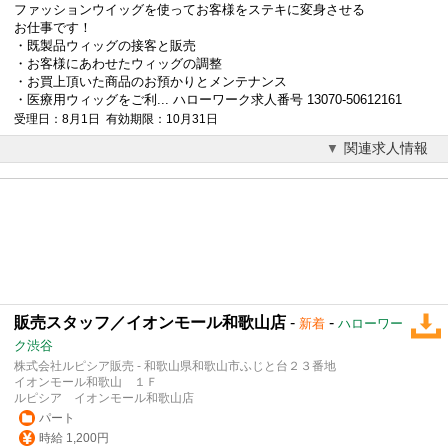
ファッションウイッグを使ってお客様をステキに変身させる
お仕事です！
・既製品ウィッグの接客と販売
・お客様にあわせたウィッグの調整
・お買上頂いた商品のお預かりとメンテナンス
・医療用ウィッグをご利... ハローワーク求人番号 13070-50612161
受理日：8月1日 有効期限：10月31日
関連求人情報
販売スタッフ／イオンモール和歌山店
-
-
新着
ハローワー
ク渋谷
株式会社ルピシア販売 - 和歌山県和歌山市ふじと台２３番地
イオンモール和歌山 １Ｆ
ルピシア イオンモール和歌山店
パート
時給 1,200円