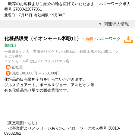
既存のお客様よりご紹介の輪を広げていただきま... ハローワーク求人
番号 27030-22077061
受理日：7月16日 有効期限：9月30日
関連求人情報
化粧品販売（イオンモール和歌山）
-
-
新着
ハローワーク
和歌山
一番館タケナカ 有限会社タケナカ化粧品店 - 和歌山県和歌山市ふじと
台２３番地
イオンモール和歌山２Ｆコスメロマン店
正社員
月給 180,000円 ～ 250,000円
化粧品の販売業務全般を行っていただきます。
ジルスチュアート、ポール＆ジョー、アルビオン等
有名化粧品売り場での販売業務です。
（変更範囲：なし）
≪事業所よりメッセージあり≫... ハローワーク求人番号 30010-
09532061