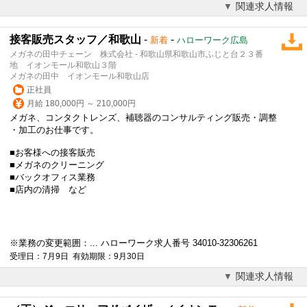
関連求人情報
接客販売スタッフ／和歌山
-
-
新着
ハローワーク広島
メガネの田中チェーン 株式会社 - 和歌山県和歌山市ふじと台２３番
地 イオンモール和歌山３階
メガネの田中 イオンモール和歌山店
正社員
月給 180,000円 ～ 210,000円
メガネ、コンタクトレンズ、補聴器のコンサルティング販売・調整
・加工のお仕事です。
■お客様への接客販売
■メガネのクリーニング
■バックオフィス業務
■店内の清掃 など
※業務の変更範囲：... ハローワーク求人番号 34010-32306261
受理日：7月9日 有効期限：9月30日
関連求人情報