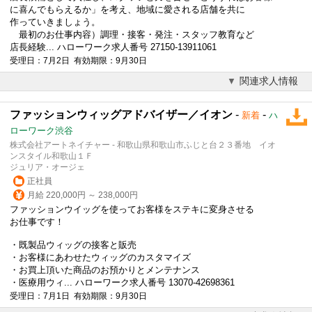
に喜んでもらえるか」を考え、地域に愛される店舗を共に
作っていきましょう。
最初のお仕事内容）調理・接客・発注・スタッフ教育など
店長経験... ハローワーク求人番号 27150-13911061
受理日：7月2日 有効期限：9月30日
関連求人情報
ファッションウィッグアドバイザー／イオン
-
-
新着
ハ
ローワーク渋谷
株式会社アートネイチャー - 和歌山県和歌山市ふじと台２３番地 イオ
ンスタイル和歌山１Ｆ
ジュリア・オージェ
正社員
月給 220,000円 ～ 238,000円
ファッションウイッグを使ってお客様をステキに変身させる
お仕事です！
・既製品ウィッグの接客と販売
・お客様にあわせたウィッグのカスタマイズ
・お買上頂いた商品のお預かりとメンテナンス
・医療用ウィ... ハローワーク求人番号 13070-42698361
受理日：7月1日 有効期限：9月30日