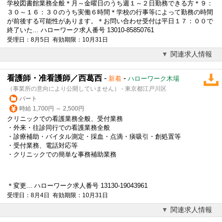
学校図書館業務全般＊月～金曜日のうち週１～２日勤務できる方＊９：
３０～１６：３０のうち実働６時間＊学校の行事等によって勤務の時間
が前後する可能性があります。＊お問い合わせ
受付
は平日１７：００で
終了いた... ハローワーク求人番号 13010-85850761
受理日：8月5日 有効期限：10月31日
関連求人情報
看護師・准看護師／西葛西
-
-
新着
ハローワーク木場
（事業所の意向により公開していません） - 東京都江戸川区
パート
時給 1,700円 ～ 2,500円
クリニックでの看護業務全般、
受付
業務
・外来・往診同行での看護業務全般
・診療補助・バイタル測定・採血・点滴・痰吸引・創処置等
・
受付
業務、電話対応等
・クリニックでの簡単な事務補助業務
＊変更... ハローワーク求人番号 13130-19043961
受理日：8月4日 有効期限：10月31日
関連求人情報