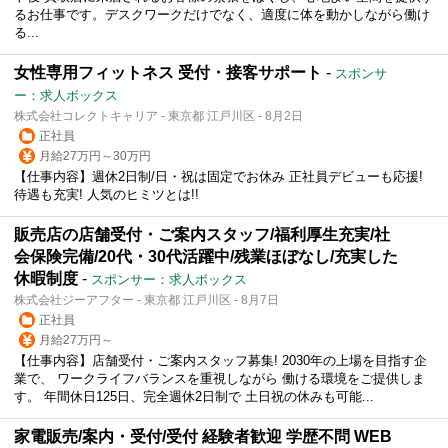
るお仕事です。デスクワークだけでなく、適度に体を動かしながら働け
る...
女性専用フィットネス 受付・接客サポート
-
スポンサ
ー：求人ボックス
株式会社コレクトキャリア - 東京都 江戸川区 - 8月2日
正社員
月給27万円～30万円
【仕事内容】週休2日制/日・祝は固定でお休み 正社員デビューも応援!
待遇も充実! 人気のヒミツとは!!
販売店の店舗受付・ご案内スタッフ/福利厚生充実/社
会保険完備/20代・30代活躍中/残業ほぼなし/充実した
休暇制度
-
スポンサー：求人ボックス
株式会社ジーアフター - 東京都 江戸川区 - 8月7日
正社員
月給27万円～
【仕事内容】店舗受付・ご案内スタッフ募集! 2030年の上場を目指す企
業で、 ワークライフバランスを重視しながら 働ける環境をご提供しま
す。 年間休日125日、完全週休2日制で 土日祝の休みも可能...
家電販売/案内・受付/受付 経験者歓迎 学歴不問 WEB