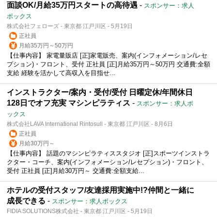
面談OK/月給35万円スタートの高待遇
-
スポンサー：求人
ボックス
株式会社フェローズ - 東京都 江戸川区 - 5月19日
正社員
月給35万円～50万円
【仕事内容】 家電量販店 [正]家電販売、案内(インフォメーション/レセ
プション)・フロント、受付 正社員 [正]月給35万円～50万円 交通費:全額
支給 経験を活かして高収入を目指せ...
インストラクター/案内・受付/受付 日曜定休/年間休日
128日でオフ充実 マシンピラティス
-
スポンサー：求人ボ
ックス
株式会社LAVA International Rintosull - 東京都 江戸川区 - 8月6日
正社員
月給30万円～
【仕事内容】 話題のマシンピラティススタジオ [正]スポーツインストラ
クター・コーチ、案内(インフォメーション/レセプション)・フロント、
受付 正社員 [正]月給30万円～ 交通費:全額支給...
ホテルの受付スタッフ/友達採用実施中!?仲間と一緒に
成長できる
-
スポンサー：求人ボックス
FIDIA SOLUTIONS株式会社 - 東京都 江戸川区 - 5月19日