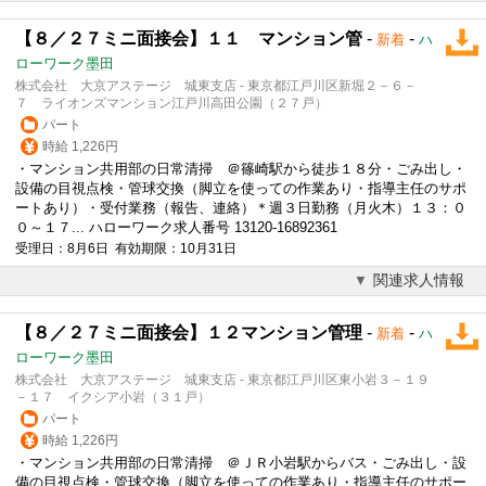
【８／２７ミニ面接会】１１ マンション管
-
-
新着
ハ
ローワーク墨田
株式会社 大京アステージ 城東支店 - 東京都江戸川区新堀２－６－
７ ライオンズマンション江戸川高田公園（２７戸）
パート
時給 1,226円
・マンション共用部の日常清掃 ＠篠崎駅から徒歩１８分・ごみ出し・
設備の目視点検・管球交換（脚立を使っての作業あり・指導主任のサポ
ートあり）・
受付
業務（報告、連絡）＊週３日勤務（月火木）１３：０
０～１７... ハローワーク求人番号 13120-16892361
受理日：8月6日 有効期限：10月31日
関連求人情報
【８／２７ミニ面接会】１２マンション管理
-
-
新着
ハ
ローワーク墨田
株式会社 大京アステージ 城東支店 - 東京都江戸川区東小岩３－１９
－１７ イクシア小岩（３１戸）
パート
時給 1,226円
・マンション共用部の日常清掃 ＠ＪＲ小岩駅からバス・ごみ出し・設
備の目視点検・管球交換（脚立を使っての作業あり・指導主任のサポー