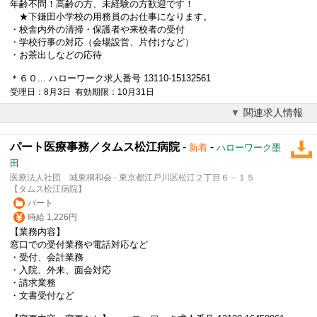
年齢不問！高齢の方、未経験の方歓迎です！
★下鎌田小学校の用務員のお仕事になります。
・校舎内外の清掃・保護者や来校者の
受付
・学校行事の対応（会場設営、片付けなど）
・お茶出しなどの応待
＊６０... ハローワーク求人番号 13110-15132561
受理日：8月3日 有効期限：10月31日
関連求人情報
パート医療事務／タムス松江病院
-
-
新着
ハローワーク墨
田
医療法人社団 城東桐和会 - 東京都江戸川区松江２丁目６－１５
【タムス松江病院】
パート
時給 1,226円
【業務内容】
窓口での
受付
業務や電話対応など
・
受付
、会計業務
・入院、外来、面会対応
・請求業務
・文書
受付
など