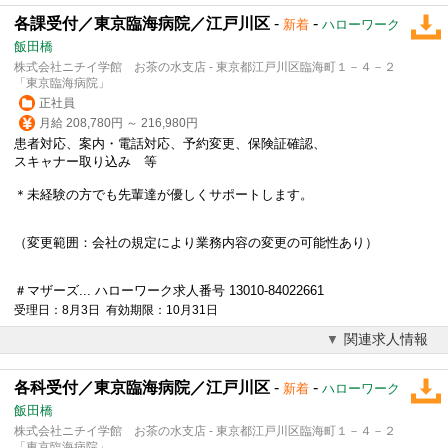
各課受付／東京臨海病院／江戸川区
-
-
新着
ハローワーク
飯田橋
株式会社ニチイ学館 お茶の水支店 - 東京都江戸川区臨海町１－４－２
「東京臨海病院」
正社員
月給 208,780円 ～ 216,980円
患者対応、案内・電話対応、予約変更、保険証確認、
スキャナー取り込み 等
＊未経験の方でも先輩達が優しくサポートします。
（変更範囲：会社の規定により業務内容の変更の可能性あり）
＃マザーズ... ハローワーク求人番号 13010-84022661
受理日：8月3日 有効期限：10月31日
関連求人情報
各科受付／東京臨海病院／江戸川区
-
-
新着
ハローワーク
飯田橋
株式会社ニチイ学館 お茶の水支店 - 東京都江戸川区臨海町１－４－２
「東京臨海病院」