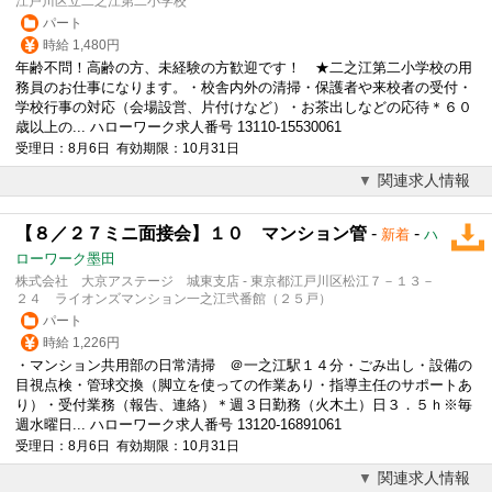
江戸川区立二之江第二小学校
パート
時給 1,480円
年齢不問！高齢の方、未経験の方歓迎です！ ★二之江第二小学校の用
務員のお仕事になります。・校舎内外の清掃・保護者や来校者の
受付
・
学校行事の対応（会場設営、片付けなど）・お茶出しなどの応待＊６０
歳以上の... ハローワーク求人番号 13110-15530061
受理日：8月6日 有効期限：10月31日
関連求人情報
【８／２７ミニ面接会】１０ マンション管
-
-
新着
ハ
ローワーク墨田
株式会社 大京アステージ 城東支店 - 東京都江戸川区松江７－１３－
２４ ライオンズマンション一之江弐番館（２５戸）
パート
時給 1,226円
・マンション共用部の日常清掃 ＠一之江駅１４分・ごみ出し・設備の
目視点検・管球交換（脚立を使っての作業あり・指導主任のサポートあ
り）・
受付
業務（報告、連絡）＊週３日勤務（火木土）日３．５ｈ※毎
週水曜日... ハローワーク求人番号 13120-16891061
受理日：8月6日 有効期限：10月31日
関連求人情報