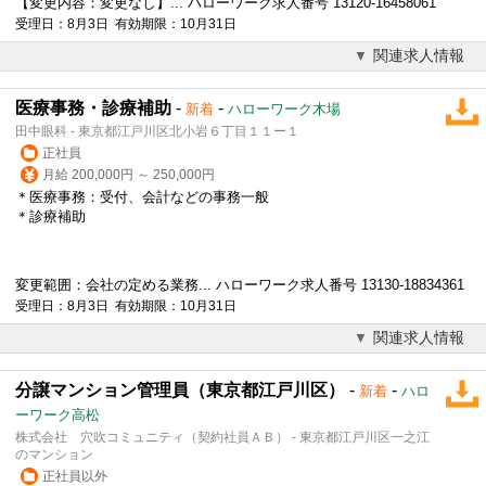
【変更内容：変更なし】... ハローワーク求人番号 13120-16458061
受理日：8月3日 有効期限：10月31日
関連求人情報
医療事務・診療補助
-
-
新着
ハローワーク木場
田中眼科 - 東京都江戸川区北小岩６丁目１１ー１
正社員
月給 200,000円 ～ 250,000円
＊医療事務：
受付
、会計などの事務一般
＊診療補助
変更範囲：会社の定める業務... ハローワーク求人番号 13130-18834361
受理日：8月3日 有効期限：10月31日
関連求人情報
分譲マンション管理員（東京都江戸川区）
-
-
新着
ハロ
ーワーク高松
株式会社 穴吹コミュニティ（契約社員ＡＢ） - 東京都江戸川区一之江
のマンション
正社員以外