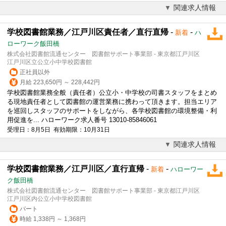
関連求人情報
学校図書館業務／江戸川区責任者／直行直帰
-
-
新着
ハ
ローワーク飯田橋
株式会社図書館流通センター 図書館サポート事業部 - 東京都江戸川区
江戸川区立公立小中学校図書館
正社員以外
月給 223,650円 ～ 228,442円
学校図書館業務全般（責任者）公立小・中学校の司書スタッフをまとめ
る現地責任者として図書館の運営業務に携わって頂きます。担当エリア
を巡回しスタッフのサポートをしながら、各学校図書館の環境整備・利
用促進を... ハローワーク求人番号 13010-85846061
受理日：8月5日 有効期限：10月31日
関連求人情報
学校図書館業務／江戸川区／直行直帰
-
-
新着
ハローワー
ク飯田橋
株式会社図書館流通センター 図書館サポート事業部 - 東京都江戸川区
江戸川区内公立小中学校図書館
パート
時給 1,338円 ～ 1,368円