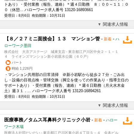
トあり）・
受付
業務（報告、連絡）＊週４日勤務 ８：００～１１：０
０（休憩... ハローワーク求人番号 13120-16893661
受理日：8月6日 有効期限：10月31日
関連求人情報
【８／２７ミニ面接会】１３ マンション管
-
-
新着
ハ
ローワーク墨田
株式会社 大京アステージ 城東支店 - 東京都江戸川区中央２－１－１
４ ライオンズマンション新小岩親水公園（６０戸）
パート
時給 1,226円
・マンション共用部の日常清掃 ＠新小岩駅から徒歩２７分・ごみ出
し・設備の目視点検・管球交換（脚立を使っての作業あり・指導主任の
サポートあり）・
受付
業務（報告、連絡）＊週６日勤務（月火水木金
土）週３１．... ハローワーク求人番号 13120-16894261
受理日：8月6日 有効期限：10月31日
関連求人情報
医療事務／タムス耳鼻科クリニック小岩
-
-
新着
ハロー
ワーク木場
医療法人社団だいだい - 東京都江戸川区東小岩４丁目５－４ 金本ビル