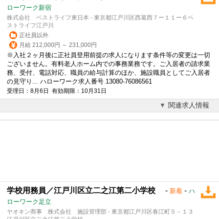
ローワーク新宿
株式会社 ベストライフ東日本 - 東京都江戸川区西葛西７ー１１ー６ベ
ストライフ江戸川
正社員以外
月給 212,000円 ～ 231,000円
※入社２ヶ月後に正社員登用前提の求人になります条件等の変更は一切
ございません。有料老人ホーム内での事務業務です。ご入居者の請求業
務、
受付
、電話対応、職員の給与計算のほか、施設職員としてご入居者
の見守り... ハローワーク求人番号 13080-76086561
受理日：8月6日 有効期限：10月31日
関連求人情報
学校用務員／江戸川区立二之江第二小学校
-
-
新着
ハ
ローワーク足立
ヤオキン商事 株式会社 施設管理部 - 東京都江戸川区春江町５－１３