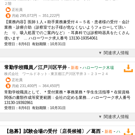
２階
正社員
月給 295,072円 ～ 351,222円
【業務内容】医師１人＋助手業務兼
受付
４～５名・患者様の
受付
・会計
業務・診療介助（診察室でお子様が危なくないようフォローして頂い
た り、吸入処置でのご案内など）・耳鼻科では診察時器具をたくさん
使います ... ハローワーク求人番号 13130-19354061
受理日：8月6日 有効期限：10月31日
関連求人情報
常勤学校職員／江戸川区平井
-
-
新着
ハローワーク木場
株式会社 ワールドネット - 東京都江戸川区平井３－２３ー２４
正社員
月給 231,400円 ～ 364,450円
常勤学校職員として、＊
受付
業務＊事務業務＊学生生活指導＊在留資格
関係の書類作成等変更範囲：会社の定める業務... ハローワーク求人番号
13130-19392861
受理日：8月6日 有効期限：10月31日
関連求人情報
【急募】試験会場の受付〔店長候補〕／葛西
-
-
新着
ハ