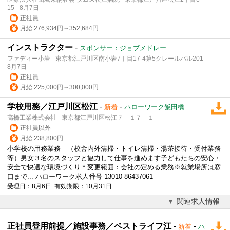
15 - 8月7日
正社員
月給 276,934円～352,684円
インストラクター
-
スポンサー：ジョブメドレー
ファディー小岩 - 東京都江戸川区南小岩7丁目17-4第5クレールパル201 -
8月7日
正社員
月給 225,000円～300,000円
学校用務／江戸川区松江
-
-
新着
ハローワーク飯田橋
高橋工業株式会社 - 東京都江戸川区松江７－１７－１
正社員以外
月給 238,800円
小学校の用務業務 （校舎内外清掃・トイレ清掃・湯茶接待・
受付
業務
等）男女３名のスタッフと協力して仕事を進めます子どもたちの安心・
安全で快適な環境づくり＊変更範囲：会社の定める業務※就業場所は窓
口まで... ハローワーク求人番号 13010-86437061
受理日：8月6日 有効期限：10月31日
関連求人情報
正社員登用前提／施設事務／ベストライフ江
-
-
新着
ハ