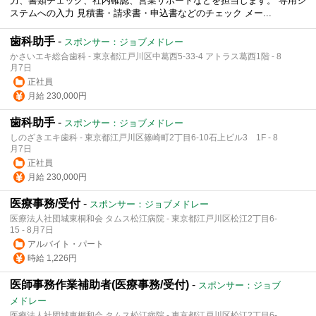
力、書類チェック、社内確認、営業サポートなどを担当します。 専用シ
ステムへの入力 見積書・請求書・申込書などのチェック メー...
歯科助手
-
スポンサー：ジョブメドレー
かさいエキ総合歯科 - 東京都江戸川区中葛西5-33-4 アトラス葛西1階 - 8
月7日
正社員
月給 230,000円
歯科助手
-
スポンサー：ジョブメドレー
しのざきエキ歯科 - 東京都江戸川区篠崎町2丁目6-10石上ビル3 1F - 8
月7日
正社員
月給 230,000円
医療事務/受付
-
スポンサー：ジョブメドレー
医療法人社団城東桐和会 タムス松江病院 - 東京都江戸川区松江2丁目6-
15 - 8月7日
アルバイト・パート
時給 1,226円
医師事務作業補助者(医療事務/受付)
-
スポンサー：ジョブ
メドレー
医療法人社団城東桐和会 タムス松江病院 - 東京都江戸川区松江2丁目6-