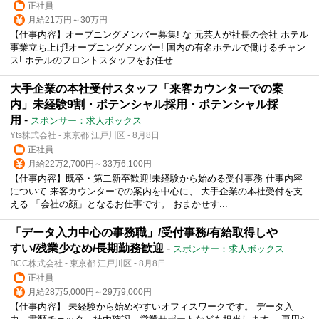
正社員
月給21万円～30万円
【仕事内容】オープニングメンバー募集! な 元芸人が社長の会社 ホテル
事業立ち上げ!オープニングメンバー! 国内の有名ホテルで働けるチャン
ス! ホテルのフロントスタッフをお任せ ...
大手企業の本社受付スタッフ「来客カウンターでの案
内」未経験9割・ポテンシャル採用・ポテンシャル採
用
-
スポンサー：求人ボックス
Yts株式会社 - 東京都 江戸川区 - 8月8日
正社員
月給22万2,700円～33万6,100円
【仕事内容】既卒・第二新卒歓迎!未経験から始める受付事務 仕事内容
について 来客カウンターでの案内を中心に、 大手企業の本社受付を支
える 「会社の顔」となるお仕事です。 おまかせす...
「データ入力中心の事務職」/受付事務/有給取得しや
すい/残業少なめ/長期勤務歓迎
-
スポンサー：求人ボックス
BCC株式会社 - 東京都 江戸川区 - 8月8日
正社員
月給28万5,000円～29万9,000円
【仕事内容】 未経験から始めやすいオフィスワークです。 データ入