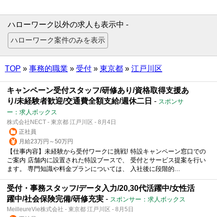
ハローワーク以外の求人も表示中 -
TOP
»
事務的職業
»
受付
»
東京都
»
江戸川区
キャンペーン受付スタッフ/研修あり/資格取得支援あ
り/未経験者歓迎/交通費全額支給/週休二日
-
スポンサ
ー：求人ボックス
株式会社NECT - 東京都 江戸川区 - 8月4日
正社員
月給23万円～50万円
【仕事内容】未経験から受付ワークに挑戦! 特設キャンペーン窓口での
ご案内 店舗内に設置された特設ブースで、 受付とサービス提案を行い
ます。 専門知識や料金プランについては、 入社後に段階的...
受付・事務スタッフ/データ入力/20,30代活躍中/女性活
躍中/社会保険完備/研修充実
-
スポンサー：求人ボックス
MeilleureVie株式会社 - 東京都 江戸川区 - 8月5日