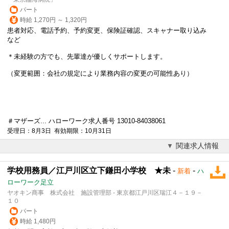
パート
時給 1,270円 ～ 1,320円
患者対応、電話予約、予約変更、保険証確認、スキャナー取り込み
など
＊未経験の方でも、先輩達が優しくサポートします。
（変更範囲：会社の規定により業務内容の変更の可能性あり）
＃マザーズ... ハローワーク求人番号 13010-84038061
受理日：8月3日 有効期限：10月31日
関連求人情報
学校用務員／江戸川区立下鎌田小学校 ★未
-
-
新着
ハ
ローワーク足立
ヤオキン商事 株式会社 施設管理部 - 東京都江戸川区瑞江４－１９－
１０
パート
時給 1,480円