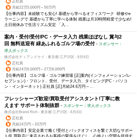
正社員
月給22万5,000円～50万円
【仕事内容】未経験でも安心! 基礎から学べるオフィスワーク ‍ 研修やe
ラーニングで 基礎から丁寧に学べる体制 残業は月10時間程度で少なめ!
土日祝休みで生活リズム安定 「入...
案内・受付/受付/PC・データ入力 残業ほぼなし 賞与2
回 無料送迎有 緑あふれるゴルフ場の受付
-
スポンサー：
求人ボックス
株式会社ティアンドケイ - 東京都 江戸川区 - 8月4日
正社員
月給24万6,000円～27万6,000円
【仕事内容】 ゴルフ場・ゴルフ練習場 [正]案内(インフォメーション/レ
セプション)・フロント、受付、データ入力、タイピング(PC・パソコ
ン・インターネット) 正社員 [正]月給24.6万円～...
フレッシャーズ歓迎!買取受付アシスタント!丁寧に教
えます サポート体制抜群
-
スポンサー：求人ボックス
株式会社Brand Rich - 東京都 江戸川区 - 8月4日
正社員
月給24万円～33万円
【仕事内容】安定企業で働く!受付とバックオフィスを繋ぐ大切なサポー
ト役 買取店に来店されるお客様の緊張をほぐし、心地よい空間を提供す