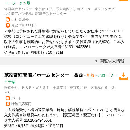
ローワーク木場
合同会社アバンテ - 東京都江戸川区東葛西６丁目２－８ 第２ユタカビ
ル４階アバンテ葛西駅前テストセンター
正社員以外
月給 230,000円
＜事前に予約された受験者の対応をしていただくお仕事です！＞ＣＢＴ
試験（コンピュータ上で試験を行う）会場で
受付
・案内などを中心に、
以下の仕事を段階的にお任せいたします・
受付
業務（予約確認、ご本人
様確認、... ハローワーク求人番号 13130-19423861
受理日：8月6日 有効期限：10月31日
関連求人情報
施設常駐警備／ホームセンター 葛西
-
-
新着
ハローワー
ク千葉
株式会社 ＫＳＰ・ＷＥＳＴ 千葉支社 - 東京都江戸川区東葛西９－３
－６
パート
時給 1,230円
・入退館
受付
・構内巡回業務・施錠、解錠業務・パソコンによる簡単な
入力作業※制服貸与いたします。【変更範囲：変更なし】... ハローワー
ク求人番号 12010-24946661
受理日：8月5日 有効期限：10月31日