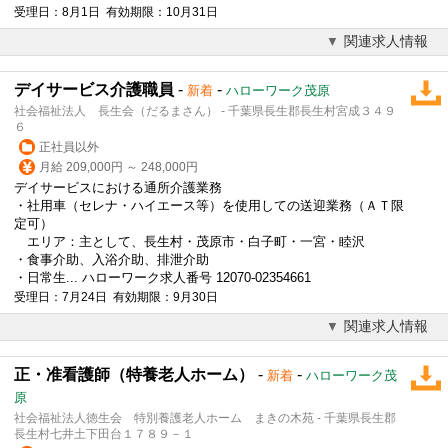
受理日：8月1日 有効期限：10月31日
関連求人情報
デイサービス介護職員
-
-
新着
ハローワーク茂原
社会福祉法人 長生会（だるまさん） - 千葉県長生郡長生村宮成３４９
６
正社員以外
月給 209,000円 ～ 248,000円
デイサービスにおける通所介護業務
・社用車（セレナ・ハイエース等）を使用しての送迎業務（ＡＴ限
定可）
エリア：主として、長生村・茂原市・白子町・一宮・睦沢
・食事介助、入浴介助、排泄介助
・日常生... ハローワーク求人番号 12070-02354661
受理日：7月24日 有効期限：9月30日
関連求人情報
正・准看護師（特養老人ホーム）
-
-
新着
ハローワーク茂
原
社会福祉法人徳生会 特別養護老人ホーム まきの木苑 - 千葉県長生郡
長生村七井土下田台１７８９－１