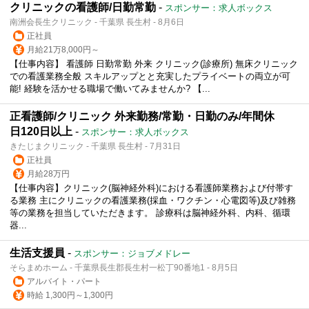
クリニックの看護師/日勤常勤
-
スポンサー：求人ボックス
南洲会長生クリニック - 千葉県 長生村 - 8月6日
正社員
月給21万8,000円～
【仕事内容】 看護師 日勤常勤 外来 クリニック(診療所) 無床クリニック
での看護業務全般 スキルアップとと充実したプライベートの両立が可
能! 経験を活かせる職場で働いてみませんか? 【...
正看護師/クリニック 外来勤務/常勤・日勤のみ/年間休
日120日以上
-
スポンサー：求人ボックス
きたじまクリニック - 千葉県 長生村 - 7月31日
正社員
月給28万円
【仕事内容】クリニック(脳神経外科)における看護師業務および付帯す
る業務 主にクリニックの看護業務(採血・ワクチン・心電図等)及び雑務
等の業務を担当していただきます。 診療科は脳神経外科、内科、循環
器...
生活支援員
-
スポンサー：ジョブメドレー
そらまめホーム - 千葉県長生郡長生村一松丁90番地1 - 8月5日
アルバイト・パート
時給 1,300円～1,300円