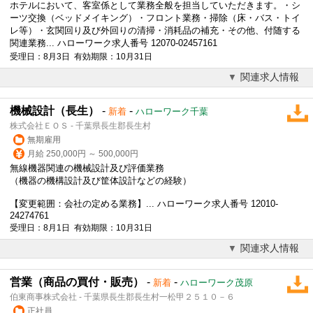
ホテルにおいて、客室係として業務全般を担当していただきます。・シ
ーツ交換（ベッドメイキング）・フロント業務・掃除（床・バス・トイ
レ等）・玄関回り及び外回りの清掃・消耗品の補充・その他、付随する
関連業務... ハローワーク求人番号 12070-02457161
受理日：8月3日 有効期限：10月31日
関連求人情報
機械設計（長生）
-
-
新着
ハローワーク千葉
株式会社ＥＯＳ - 千葉県長生郡長生村
無期雇用
月給 250,000円 ～ 500,000円
無線機器関連の機械設計及び評価業務
（機器の機構設計及び筐体設計などの経験）
【変更範囲：会社の定める業務】... ハローワーク求人番号 12010-
24274761
受理日：8月1日 有効期限：10月31日
関連求人情報
営業（商品の買付・販売）
-
-
新着
ハローワーク茂原
伯東商事株式会社 - 千葉県長生郡長生村一松甲２５１０－６
正社員