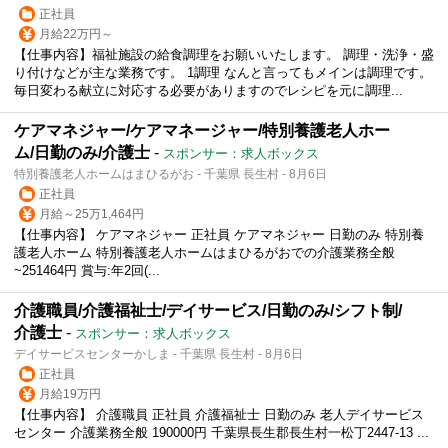
正社員
月給22万円～
【仕事内容】福祉施設の給食調理をお願いいたします。 調理・洗浄・盛
り付けなどが主な業務です。 1調理 なんと言ってもメインは調理です。
毎日変わる献立に対応する必要がありますのでレシピを元に調理...
ケアマネジャー/ケアマネージャー/特別養護老人ホー
ム/日勤のみ/介護士
-
スポンサー：求人ボックス
特別養護老人ホームはまひるがお - 千葉県 長生村 - 8月6日
正社員
月給～25万1,464円
【仕事内容】 ケアマネジャー 正社員 ケアマネジャー 日勤のみ 特別養
護老人ホーム 特別養護老人ホームはまひるがおでの介護業務全般
~251464円 賞与:年2回(...
介護職員/介護福祉士/デイサービス/日勤のみ/シフト制/
介護士
-
スポンサー：求人ボックス
デイサービスセンターかしま - 千葉県 長生村 - 8月6日
正社員
月給19万円
【仕事内容】 介護職員 正社員 介護福祉士 日勤のみ 老人デイサービス
センター 介護業務全般 190000円 千葉県長生郡長生村一松丁2447-13 ...