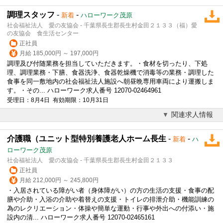
調理スタッフ
-
-
新着
ハローワーク茂原
社会福祉法人 愛の友協会 - 千葉県長生郡長生村金田２１３３（福）愛
の友協会 食生活センター
正社員
月給 185,000円 ～ 197,000円
調理及び付随業務を担当していただきます。・食材を切ったり、下処
理、調理業務・下膳、食器洗浄、食器乾燥機で消毒等の業務・調理した
食事を同一敷地内の社会福祉法人施設へ朝昼晩専用車両により運搬しま
す。・その... ハローワーク求人番号 12070-02464961
受理日：8月4日 有効期限：10月31日
関連求人情報
介護職（ユニット型特別養護老人ホーム長生
-
-
新着
ハ
ローワーク茂原
社会福祉法人 愛の友協会 - 千葉県長生郡長生村金田２１３３
正社員
月給 212,000円 ～ 245,800円
・入居されている障がい者（身体障がい）の方の生活の支援・食事の配
膳や介助・入浴の介助や着替えの支援・トイレの排泄介助・機能訓練の
為のレクリエーション・体操や簡単な運動・行事や外出への付添い・施
設内の清... ハローワーク求人番号 12070-02465161