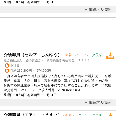
受理日：8月4日 有効期限：10月31日
関連求人情報
介護職員（セルプ・しんゆう）
-
-
新着
ハローワーク茂原
社会福祉法人 愛の友協会 - 千葉県長生郡長生村金田２１３３
正社員
月給 235,200円 ～ 274,000円
・身体障害者の生活支援施設で入所している利用者の生活支援、 介護
業務 食事、入浴、排泄、衣服の着脱、車イス移動の介助等・その他、
付随する関連業務・所用で社有車にて外出することがあります 「業務
変更範囲... ハローワーク求人番号 12070-02466061
受理日：8月4日 有効期限：10月31日
関連求人情報
介護職員（モア・しょうえい）
-
-
新着
ハローワーク茂原