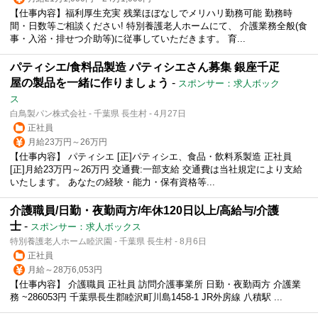
【仕事内容】福利厚生充実 残業ほぼなしでメリハリ勤務可能 勤務時
間・日数等ご相談ください! 特別養護老人ホームにて、 介護業務全般(食
事・入浴・排せつ介助等)に従事していただきます。 育...
パティシエ/食料品製造 パティシエさん募集 銀座千疋
屋の製品を一緒に作りましょう
-
スポンサー：求人ボック
ス
白鳥製パン株式会社 - 千葉県 長生村 - 4月27日
正社員
月給23万円～26万円
【仕事内容】 パティシエ [正]パティシエ、食品・飲料系製造 正社員
[正]月給23万円～26万円 交通費:一部支給 交通費は当社規定により支給
いたします。 あなたの経験・能力・保有資格等...
介護職員/日勤・夜勤両方/年休120日以上/高給与/介護
士
-
スポンサー：求人ボックス
特別養護老人ホーム睦沢園 - 千葉県 長生村 - 8月6日
正社員
月給～28万6,053円
【仕事内容】 介護職員 正社員 訪問介護事業所 日勤・夜勤両方 介護業
務 ~286053円 千葉県長生郡睦沢町川島1458-1 JR外房線 八積駅 ...