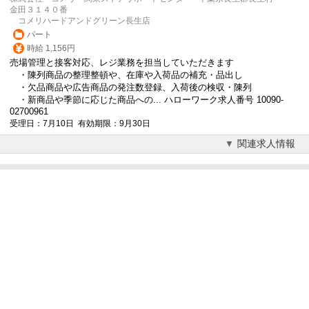
金田３１４０番
コメリハードアンドグリーン長生店
パート
時給 1,156円
売場管理と接客対応、レジ業務を担当していただきます
・陳列商品の整理整頓や、在庫や入荷品の補充・品出し
・欠品商品や広告商品の発注数登録、入荷後の検収・陳列
・新商品や季節に応じた商品への... ハローワーク求人番号 10090-
02700961
受理日：7月10日 有効期限：9月30日
関連求人情報