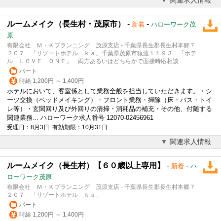
ルームメイク（長生村・茂原市）
-
-
新着
ハローワーク茂
原
有限会社 Ｍ・Ｋプランニング 茂原支店 - 千葉県長生郡長生村本郷７
２０７ 「リゾートホテル ｋａ」千葉県茂原市猿渡１１９３ 「ホテ
ル ＬＯＶＥ ＯＮＥ」 両方あるいはどちらかで面接時応相談
パート
時給 1,200円 ～ 1,400円
ホテルにおいて、客室係として業務全般を担当していただきます。・シ
ーツ交換（ベッドメイキング）・フロント業務・掃除（床・バス・トイ
レ等）・玄関回り及び外回りの清掃・消耗品の補充・その他、付随する
関連業務... ハローワーク求人番号 12070-02456961
受理日：8月3日 有効期限：10月31日
関連求人情報
ルームメイク（長生村）【６０歳以上専用】
-
-
新着
ハ
ローワーク茂原
有限会社 Ｍ・Ｋプランニング 茂原支店 - 千葉県長生郡長生村本郷７
２０７ 「リゾートホテル ｋａ」
パート
時給 1,200円 ～ 1,400円