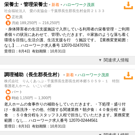
栄養士・管理栄養士
-
-
新着
ハローワーク茂原
社会福祉法人 愛の友協会 - 千葉県長生郡長生村金田２１３３
正社員
月給 189,250円 ～ 216,250円
・身体障害者の生活支援施設で入所している利用者の栄養管理・ご利用
者個々の状況にあわせて、管理いただきます。※家族のような落ち着く
環境を目指し生活介護、生活支援を行 う施設です。【業務変更範囲：
なし】... ハローワーク求人番号 12070-02470761
受理日：8月4日 有効期限：10月31日
関連求人情報
調理補助（長生郡長生村）
-
-
新着
ハローワーク茂原
株式会社 りんくあっぷ - 千葉県長生郡長生村本郷５０５９－１ 特別
養護老人ホーム いこいの郷
パート
時給 1,150円 ～ 1,300円
老人ホームの食事作りの補助をしていただきます。・下処理・盛り付
け・食器洗浄・その他、付随する関連業務＊朝夕食：４０食分程＊昼
食 ：５０食分程をスタッフ３人程で担当していただきます。業務変更
範囲：なし... ハローワーク求人番号 12070-02444561
受理日：8月3日 有効期限：10月31日
関連求人情報