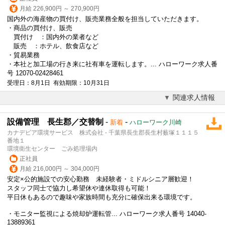
月給 226,900円 ～ 270,900円
国内外の海産物の買付け、販売業務全般を担当していただきます。
・商品の買付け、販売
買付け ：国内外の業者など
販売 ：ホテル、飲食店など
・貿易業務
・本社と加工場の行き来に社有車を運転します。... ハローワーク求人番
号 12070-02428461
受理日：8月1日 有効期限：10月31日
関連求人情報
設備管理 長生郡／交替制
-
-
新着
ハローワーク川崎
カナデビア環境サービス 株式会社 - 千葉県長生郡長生村薮塚１１１５
番地１
環境衛生センター ごみ処理場内
正社員
月給 216,000円 ～ 304,000円
安定×公的施設での安心勤務 未経験者・ミドルシニア層歓迎！
スタッフ同士で協力し希望休や連休取得も可能！
平日休もあるので趣味や家族時間も充分に確保出来る環境です。
・モニター監視による焼却炉運転管... ハローワーク求人番号 14040-
13889361