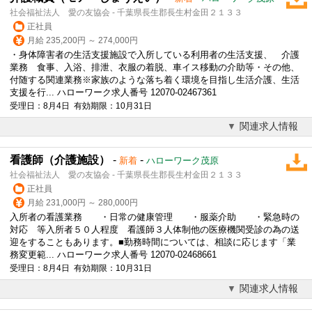
社会福祉法人 愛の友協会 - 千葉県長生郡長生村金田２１３３
正社員
月給 235,200円 ～ 274,000円
・身体障害者の生活支援施設で入所している利用者の生活支援、 介護
業務 食事、入浴、排泄、衣服の着脱、車イス移動の介助等・その他、
付随する関連業務※家族のような落ち着く環境を目指し生活介護、生活
支援を行... ハローワーク求人番号 12070-02467361
受理日：8月4日 有効期限：10月31日
関連求人情報
看護師（介護施設）
-
-
新着
ハローワーク茂原
社会福祉法人 愛の友協会 - 千葉県長生郡長生村金田２１３３
正社員
月給 231,000円 ～ 280,000円
入所者の看護業務 ・日常の健康管理 ・服薬介助 ・緊急時の
対応 等入所者５０人程度 看護師３人体制他の医療機関受診の為の送
迎をすることもあります。■勤務時間については、相談に応じます「業
務変更範... ハローワーク求人番号 12070-02468661
受理日：8月4日 有効期限：10月31日
関連求人情報