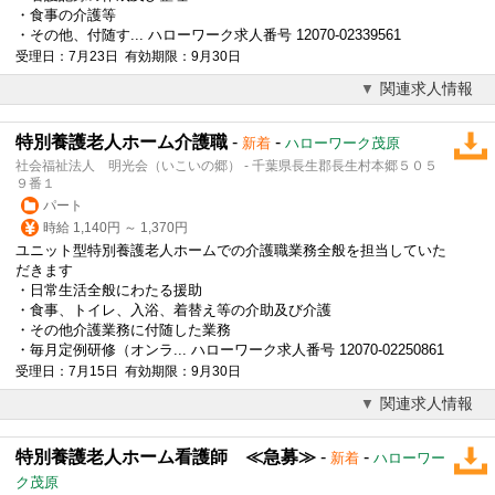
・食事の介護等
・その他、付随す... ハローワーク求人番号 12070-02339561
受理日：7月23日 有効期限：9月30日
関連求人情報
特別養護老人ホーム介護職
-
-
新着
ハローワーク茂原
社会福祉法人 明光会（いこいの郷） - 千葉県長生郡長生村本郷５０５
９番１
パート
時給 1,140円 ～ 1,370円
ユニット型特別養護老人ホームでの介護職業務全般を担当していた
だきます
・日常生活全般にわたる援助
・食事、トイレ、入浴、着替え等の介助及び介護
・その他介護業務に付随した業務
・毎月定例研修（オンラ... ハローワーク求人番号 12070-02250861
受理日：7月15日 有効期限：9月30日
関連求人情報
特別養護老人ホーム看護師 ≪急募≫
-
-
新着
ハローワー
ク茂原