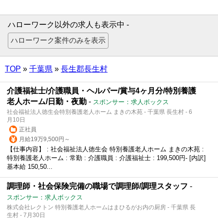
ハローワーク以外の求人も表示中 -
TOP
»
千葉県
»
長生郡長生村
介護福祉士/介護職員・ヘルパー/賞与4ヶ月分/特別養護
老人ホーム/日勤・夜勤
-
スポンサー：求人ボックス
社会福祉法人徳生会特別養護老人ホーム まきの木苑 - 千葉県 長生村 - 6
月10日
正社員
月給19万9,500円～
【仕事内容】 : 社会福祉法人徳生会 特別養護老人ホーム まきの木苑 :
特別養護老人ホーム : 常勤 : 介護職員 : 介護福祉士 : 199,500円- [内訳]
基本給 150,50...
調理師・社会保険完備の職場で調理師/調理スタッフ
-
スポンサー：求人ボックス
株式会社レクトン 特別養護老人ホームはまひるがお内の厨房 - 千葉県 長
生村 - 7月30日