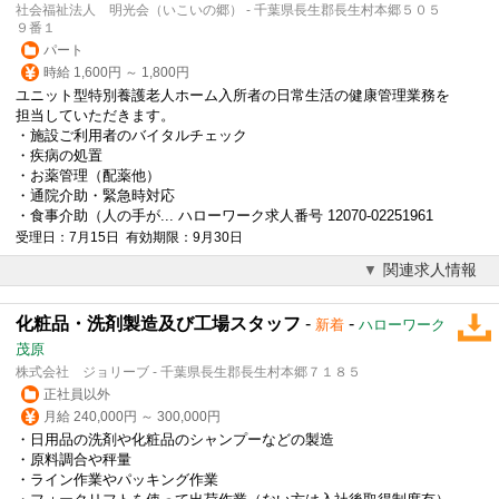
社会福祉法人 明光会（いこいの郷） - 千葉県長生郡長生村本郷５０５
９番１
パート
時給 1,600円 ～ 1,800円
ユニット型特別養護老人ホーム入所者の日常生活の健康管理業務を
担当していただきます。
・施設ご利用者のバイタルチェック
・疾病の処置
・お薬管理（配薬他）
・通院介助・緊急時対応
・食事介助（人の手が... ハローワーク求人番号 12070-02251961
受理日：7月15日 有効期限：9月30日
関連求人情報
化粧品・洗剤製造及び工場スタッフ
-
-
新着
ハローワーク
茂原
株式会社 ジョリーブ - 千葉県長生郡長生村本郷７１８５
正社員以外
月給 240,000円 ～ 300,000円
・日用品の洗剤や化粧品のシャンプーなどの製造
・原料調合や秤量
・ライン作業やパッキング作業