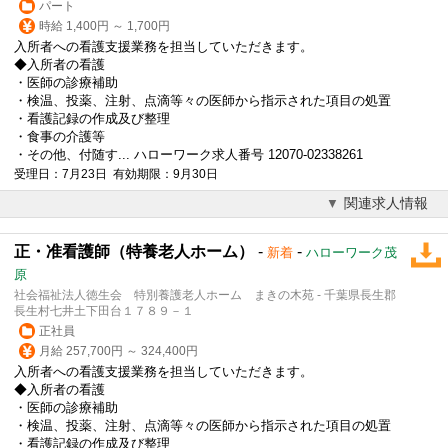
パート
時給 1,400円 ～ 1,700円
入所者への看護支援業務を担当していただきます。
◆入所者の看護
・医師の診療補助
・検温、投薬、注射、点滴等々の医師から指示された項目の処置
・看護記録の作成及び整理
・食事の介護等
・その他、付随す... ハローワーク求人番号 12070-02338261
受理日：7月23日 有効期限：9月30日
関連求人情報
正・准看護師（特養老人ホーム）
-
-
新着
ハローワーク茂
原
社会福祉法人徳生会 特別養護老人ホーム まきの木苑 - 千葉県長生郡
長生村七井土下田台１７８９－１
正社員
月給 257,700円 ～ 324,400円
入所者への看護支援業務を担当していただきます。
◆入所者の看護
・医師の診療補助
・検温、投薬、注射、点滴等々の医師から指示された項目の処置
・看護記録の作成及び整理