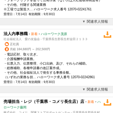
・フォークリフトを使って出荷作業（ない方は入社後取得制度有）
・その他、付随する関連業務
※工場では製造ス... ハローワーク求人番号 12070-02241761
受理日：7月14日 有効期限：9月30日
関連求人情報
法人内事務職
-
-
新着
ハローワーク茂原
社会福祉法人 愛の友協会 - 千葉県長生郡長生村金田２１３３
正社員
月給 184,680円 ～ 202,500円
・電話応対、取り次ぎ。
・介護報酬申請業務。
・伝票入力、伝票整理、小口出納、及び、それらの補助。
・総務補助、各種申請書の改訂案作成。
・その他、社会福祉法人で発生する事務全般。
（いずれの業務を担... ハローワーク求人番号 12070-02242861
受理日：7月14日 有効期限：9月30日
関連求人情報
売場担当・レジ（千葉県・コメリ長生店）店
-
-
新着
ハ
ローワーク藤岡
株式会社 コメリ 関東ストアサポートセンター - 千葉県長生郡長生村