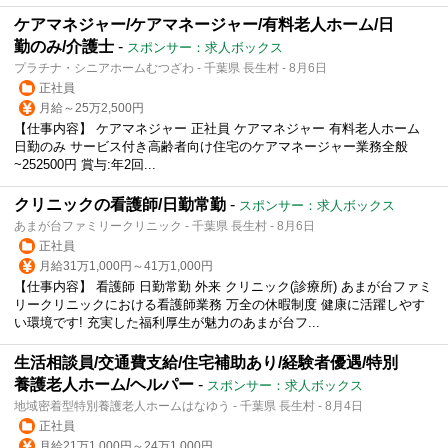
ケアマネジャー/ケアマネージャー/有料老人ホーム/日
勤のみ/介護士
-
スポンサー：求人ボックス
プラチナ・シニアホームむつざわ - 千葉県 長生村 - 8月6日
正社員
月給～25万2,500円
【仕事内容】 ケアマネジャー 正社員 ケアマネジャー 有料老人ホーム
日勤のみ サービス付き高齢者向け住宅のケアマネージャー業務全般
~252500円 賞与:年2回...
クリニックの看護師/日勤常勤
-
スポンサー：求人ボックス
あまが台ファミリークリニック - 千葉県 長生村 - 8月6日
正社員
月給31万1,000円～41万1,000円
【仕事内容】 看護師 日勤常勤 外来 クリニック(診療所) あまが台ファミ
リークリニックにおける看護師業務 万全の休暇制度 健康に活躍しやす
い環境です! 充実した福利厚生が魅力のあまが台フ...
生活相談員/交通費支給/住宅補助あり/経験者優遇/特別
養護老人ホーム/ヘルパー
-
スポンサー：求人ボックス
地域密着型特別養護老人ホームはなゆう - 千葉県 長生村 - 8月4日
正社員
月給21万1,000円～24万1,000円