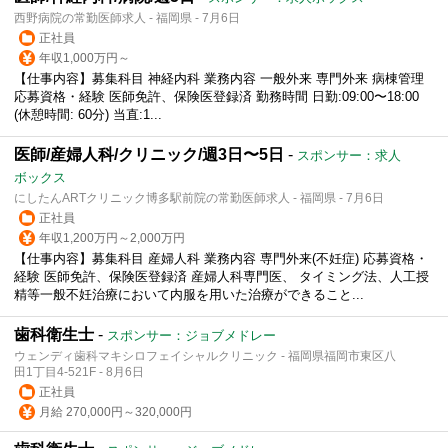
西野病院の常勤医師求人 - 福岡県 - 7月6日
正社員
年収1,000万円～
【仕事内容】募集科目 神経内科 業務内容 一般外来 専門外来 病棟管理
応募資格・経験 医師免許、保険医登録済 勤務時間 日勤:09:00〜18:00
(休憩時間: 60分) 当直:1...
医師/産婦人科/クリニック/週3日〜5日
-
スポンサー：求人
ボックス
にしたんARTクリニック博多駅前院の常勤医師求人 - 福岡県 - 7月6日
正社員
年収1,200万円～2,000万円
【仕事内容】募集科目 産婦人科 業務内容 専門外来(不妊症) 応募資格・
経験 医師免許、保険医登録済 産婦人科専門医、 タイミング法、人工授
精等一般不妊治療において内服を用いた治療ができること...
歯科衛生士
-
スポンサー：ジョブメドレー
ウェンディ歯科マキシロフェイシャルクリニック - 福岡県福岡市東区八
田1丁目4-521F - 8月6日
正社員
月給 270,000円～320,000円