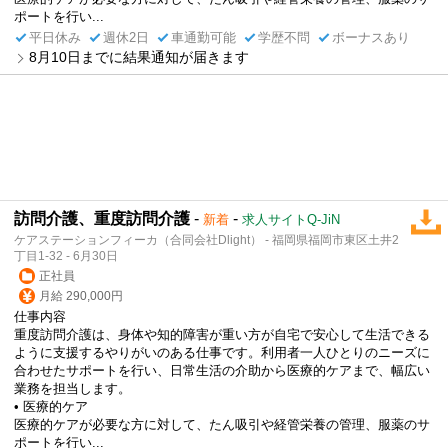
ポートを行い...
平日休み
週休2日
車通勤可能
学歴不問
ボーナスあり
8月10日までに結果通知が届きます
訪問介護、重度訪問介護
-
-
新着
求人サイトQ-JiN
ケアステーションフィーカ（合同会社Dlight） - 福岡県福岡市東区土井2
丁目1-32 - 6月30日
正社員
月給 290,000円
仕事内容
重度訪問介護は、身体や知的障害が重い方が自宅で安心して生活できる
ように支援するやりがいのある仕事です。利用者一人ひとりのニーズに
合わせたサポートを行い、日常生活の介助から医療的ケアまで、幅広い
業務を担当します。
• 医療的ケア
医療的ケアが必要な方に対して、たん吸引や経管栄養の管理、服薬のサ
ポートを行い...