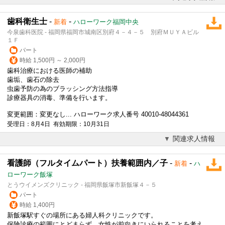
歯科衛生士
-
-
新着
ハローワーク福岡中央
今泉歯科医院 - 福岡県福岡市城南区別府４－４－５ 別府ＭＵＹＡビル
１Ｆ
パート
時給 1,500円 ～ 2,000円
歯科治療における
医師
の補助
歯垢、歯石の除去
虫歯予防の為のブラッシング方法指導
診療器具の消毒、準備を行います。
変更範囲：変更なし... ハローワーク求人番号 40010-48044361
受理日：8月4日 有効期限：10月31日
関連求人情報
看護師（フルタイムパート）扶養範囲内／子
-
-
新着
ハ
ローワーク飯塚
とうウイメンズクリニック - 福岡県飯塚市新飯塚４－５
パート
時給 1,400円
新飯塚駅すぐの場所にある婦人科クリニックです。
保険診療の範囲にとどまらず、女性が前向きにいられることを考え