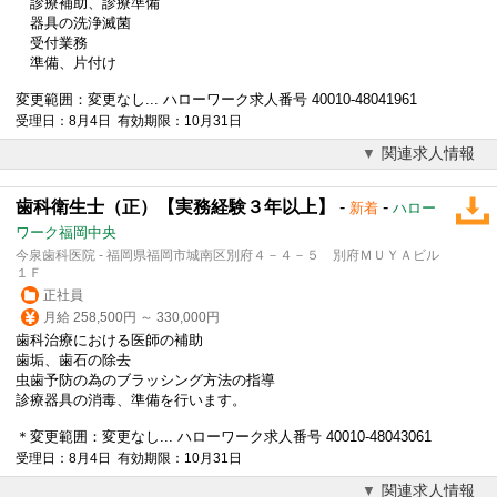
診療補助、診療準備
器具の洗浄滅菌
受付業務
準備、片付け
変更範囲：変更なし... ハローワーク求人番号 40010-48041961
受理日：8月4日 有効期限：10月31日
関連求人情報
歯科衛生士（正）【実務経験３年以上】
-
-
新着
ハロー
ワーク福岡中央
今泉歯科医院 - 福岡県福岡市城南区別府４－４－５ 別府ＭＵＹＡビル
１Ｆ
正社員
月給 258,500円 ～ 330,000円
歯科治療における
医師
の補助
歯垢、歯石の除去
虫歯予防の為のブラッシング方法の指導
診療器具の消毒、準備を行います。
＊変更範囲：変更なし... ハローワーク求人番号 40010-48043061
受理日：8月4日 有効期限：10月31日
関連求人情報