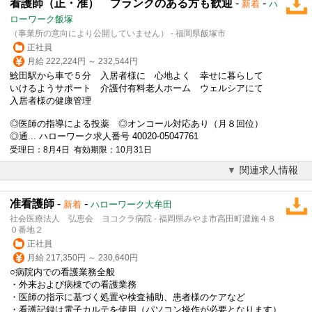
看護師（正・准） ブランクのある方も歓迎
-
-
新着
ハ
ローワーク飯塚
（事業所の意向により公開していません） - 福岡県飯塚市
正社員
月給 222,224円 ～ 232,544円
鯰田駅から車で５分 入居者様に 心地よく 幸せに暮らして
いけるようサポート 介護付有料老人ホーム ウェルシアにて
入居者様の健康管理
◎
医師
の指導による投薬 ◎オンコール対応あり（月８回位）
◎通... ハローワーク求人番号 40020-05047761
受理日：8月4日 有効期限：10月31日
関連求人情報
准看護師
-
-
新着
ハローワーク大牟田
社会医療法人 弘恵会 ヨコクラ病院 - 福岡県みやま市高田町濃施４８
０番地２
正社員
月給 217,350円 ～ 230,640円
○病院内での看護業務全般
・外来および病棟での看護業務
・
医師
の指示に基づく処置や検査補助、患者様のケアなど
・看護記録は電子カルテを使用（パソコン操作が必要となります）