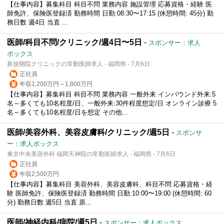
【仕事内容】募集科目 科目不問 業務内容 施設管理 応募資格・経験 医
師免許、保険医登録済 勤務時間 日勤:08:30〜17:15 (休憩時間: 45分) 勤
務日数 週4日 当直 ...
医師/科目不問/クリニック/週4日〜5日
-
スポンサー：求人
ボックス
新規開院クリニックの常勤医師求人 - 福岡県 - 7月6日
正社員
年収1,200万円～1,800万円
【仕事内容】募集科目 科目不問 業務内容 一般外来 インバウンド外来:5
名～多くても10名程度/日、一般外来:30件程度想定/日 オンライン診療 5
名～多くても10名程度/日を想定 その他...
医師/美容外科、美容皮膚科/クリニック/週5日
-
スポンサ
ー：求人ボックス
東京中央美容外科 福岡天神院の常勤医師求人 - 福岡県 - 7月6日
正社員
年収2,500万円
【仕事内容】募集科目 美容外科、美容皮膚科、科目不問 応募資格・経
験 医師免許、保険医登録済 勤務時間 日勤:10:00〜19:00 (休憩時間: 60
分) 勤務日数 週5日 当直 原...
医師/神経内科/病院/週5日
-
スポンサー：求人ボックス