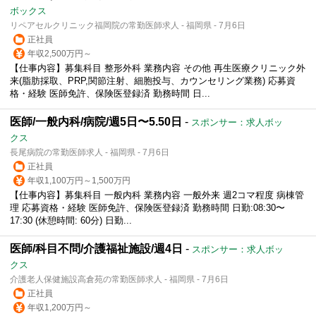
ボックス
リペアセルクリニック福岡院の常勤医師求人 - 福岡県 - 7月6日
正社員
年収2,500万円～
【仕事内容】募集科目 整形外科 業務内容 その他 再生医療クリニック外
来(脂肪採取、PRP,関節注射、細胞投与、カウンセリング業務) 応募資
格・経験 医師免許、保険医登録済 勤務時間 日...
医師/一般内科/病院/週5日〜5.50日
-
スポンサー：求人ボッ
クス
長尾病院の常勤医師求人 - 福岡県 - 7月6日
正社員
年収1,100万円～1,500万円
【仕事内容】募集科目 一般内科 業務内容 一般外来 週2コマ程度 病棟管
理 応募資格・経験 医師免許、保険医登録済 勤務時間 日勤:08:30〜
17:30 (休憩時間: 60分) 日勤...
医師/科目不問/介護福祉施設/週4日
-
スポンサー：求人ボッ
クス
介護老人保健施設高倉苑の常勤医師求人 - 福岡県 - 7月6日
正社員
年収1,200万円～