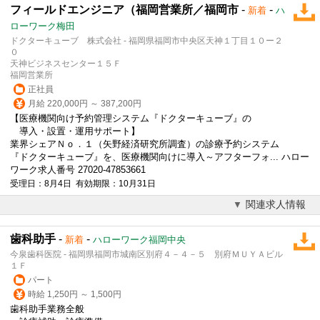
フィールドエンジニア（福岡営業所／福岡市
-
-
新着
ハ
ローワーク梅田
ドクターキューブ 株式会社 - 福岡県福岡市中央区天神１丁目１０ー２
０
天神ビジネスセンター１５Ｆ
福岡営業所
正社員
月給 220,000円 ～ 387,200円
【医療機関向け予約管理システム『ドクターキューブ』の
導入・設置・運用サポート】
業界シェアＮｏ．１（矢野経済研究所調査）の診療予約システム
『ドクターキューブ』を、医療機関向けに導入～アフターフォ... ハロー
ワーク求人番号 27020-47853661
受理日：8月4日 有効期限：10月31日
関連求人情報
歯科助手
-
-
新着
ハローワーク福岡中央
今泉歯科医院 - 福岡県福岡市城南区別府４－４－５ 別府ＭＵＹＡビル
１Ｆ
パート
時給 1,250円 ～ 1,500円
歯科助手業務全般