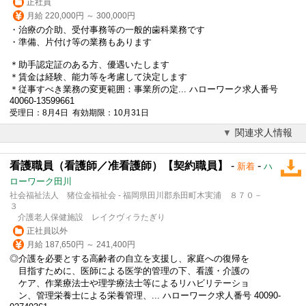
正社員
月給 220,000円 ～ 300,000円
・治療の介助、受付事務等の一般的歯科業務です
・準備、片付け等の業務もあります
＊助手認定証のある方、優遇いたします
＊賃金は経験、能力等を考慮して決定します
＊従事すべき業務の変更範囲：事業所の定... ハローワーク求人番号
40060-13599661
受理日：8月4日 有効期限：10月31日
関連求人情報
看護職員（看護師／准看護師）【契約職員】
-
-
新着
ハ
ローワーク田川
社会福祉法人 猪位金福祉会 - 福岡県田川郡糸田町木実浦 ８７０－
３
介護老人保健施設 レイクヴィラたぎり
正社員以外
月給 187,650円 ～ 241,400円
◎介護を必要とする高齢者の自立を支援し、家庭への復帰を
目指すために、
医師
による医学的管理の下、看護・介護の
ケア、作業療法士や理学療法士等によるリハビリテーショ
ン、管理栄養士による栄養管理、... ハローワーク求人番号 40090-