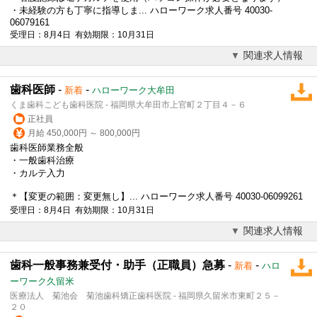
・未経験の方も丁寧に指導しま... ハローワーク求人番号 40030-
06079161
受理日：8月4日 有効期限：10月31日
関連求人情報
歯科医師
-
-
新着
ハローワーク大牟田
くま歯科こども歯科医院 - 福岡県大牟田市上官町２丁目４－６
正社員
月給 450,000円 ～ 800,000円
歯科
医師
業務全般
・一般歯科治療
・カルテ入力
＊【変更の範囲：変更無し】... ハローワーク求人番号 40030-06099261
受理日：8月4日 有効期限：10月31日
関連求人情報
歯科一般事務兼受付・助手（正職員）急募
-
-
新着
ハロ
ーワーク久留米
医療法人 菊池会 菊池歯科矯正歯科医院 - 福岡県久留米市東町２５－
２０