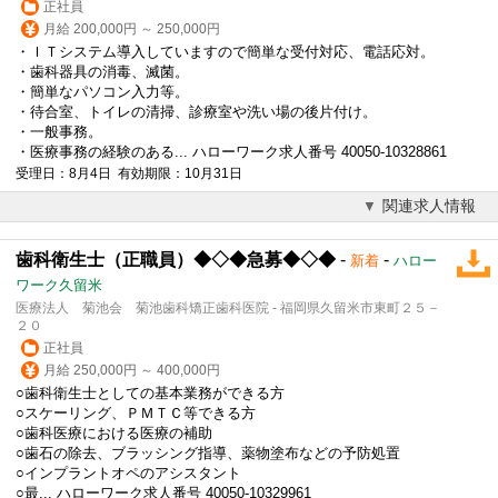
正社員
月給 200,000円 ～ 250,000円
・ＩＴシステム導入していますので簡単な受付対応、電話応対。
・歯科器具の消毒、滅菌。
・簡単なパソコン入力等。
・待合室、トイレの清掃、診療室や洗い場の後片付け。
・一般事務。
・医療事務の経験のある... ハローワーク求人番号 40050-10328861
受理日：8月4日 有効期限：10月31日
関連求人情報
歯科衛生士（正職員）◆◇◆急募◆◇◆
-
-
新着
ハロー
ワーク久留米
医療法人 菊池会 菊池歯科矯正歯科医院 - 福岡県久留米市東町２５－
２０
正社員
月給 250,000円 ～ 400,000円
○歯科衛生士としての基本業務ができる方
○スケーリング、ＰＭＴＣ等できる方
○歯科医療における医療の補助
○歯石の除去、ブラッシング指導、薬物塗布などの予防処置
○インプラントオペのアシスタント
○最... ハローワーク求人番号 40050-10329961