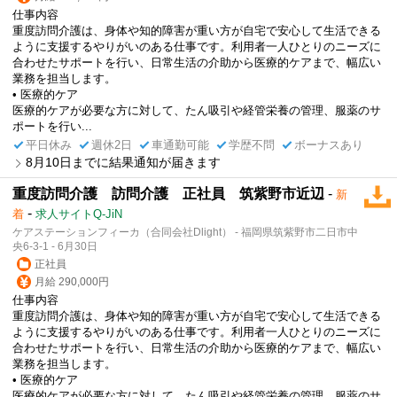
仕事内容
重度訪問介護は、身体や知的障害が重い方が自宅で安心して生活できる
ように支援するやりがいのある仕事です。利用者一人ひとりのニーズに
合わせたサポートを行い、日常生活の介助から医療的ケアまで、幅広い
業務を担当します。
• 医療的ケア
医療的ケアが必要な方に対して、たん吸引や経管栄養の管理、服薬のサ
ポートを行い...
平日休み
週休2日
車通勤可能
学歴不問
ボーナスあり
8月10日までに結果通知が届きます
重度訪問介護 訪問介護 正社員 筑紫野市近辺
-
新
-
着
求人サイトQ-JiN
ケアステーションフィーカ（合同会社Dlight） - 福岡県筑紫野市二日市中
央6-3-1 - 6月30日
正社員
月給 290,000円
仕事内容
重度訪問介護は、身体や知的障害が重い方が自宅で安心して生活できる
ように支援するやりがいのある仕事です。利用者一人ひとりのニーズに
合わせたサポートを行い、日常生活の介助から医療的ケアまで、幅広い
業務を担当します。
• 医療的ケア
医療的ケアが必要な方に対して、たん吸引や経管栄養の管理、服薬のサ