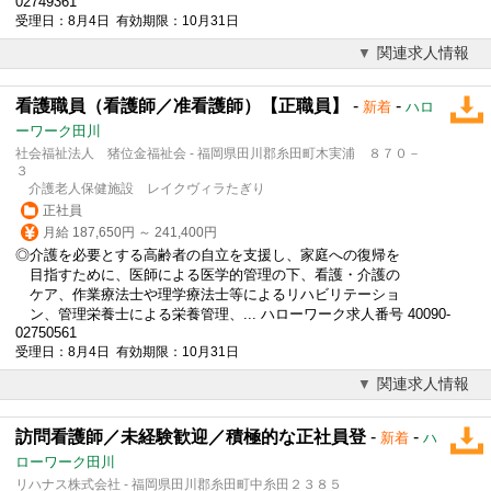
02749361
受理日：8月4日 有効期限：10月31日
関連求人情報
看護職員（看護師／准看護師）【正職員】
-
-
新着
ハロ
ーワーク田川
社会福祉法人 猪位金福祉会 - 福岡県田川郡糸田町木実浦 ８７０－
３
介護老人保健施設 レイクヴィラたぎり
正社員
月給 187,650円 ～ 241,400円
◎介護を必要とする高齢者の自立を支援し、家庭への復帰を
目指すために、
医師
による医学的管理の下、看護・介護の
ケア、作業療法士や理学療法士等によるリハビリテーショ
ン、管理栄養士による栄養管理、... ハローワーク求人番号 40090-
02750561
受理日：8月4日 有効期限：10月31日
関連求人情報
訪問看護師／未経験歓迎／積極的な正社員登
-
-
新着
ハ
ローワーク田川
リハナス株式会社 - 福岡県田川郡糸田町中糸田２３８５