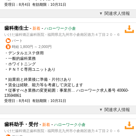
受理日：8月4日 有効期限：10月31日
関連求人情報
歯科衛生士
-
-
新着
ハローワーク小倉
いけだ歯科矯正歯科医院 - 福岡県北九州市小倉南区徳力４丁目２０－６
パート
時給 1,800円 ～ 2,000円
・デンタルエステ併用
・一般的歯科業務
・ホワイトニング
・ＰＮＴＣ専用ユニットあり
＊始業前と終業後に準備・片付けあり
＊賃金は経験、能力等を考慮して決定します
＊従事すべき業務の変更範囲：事業所... ハローワーク求人番号 40060-
13594861
受理日：8月4日 有効期限：10月31日
関連求人情報
歯科助手・受付
-
-
新着
ハローワーク小倉
いけだ歯科矯正歯科医院 - 福岡県北九州市小倉南区徳力４丁目２０－６