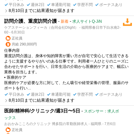
平日休み
週休2日
車通勤可能
学歴不問
ボーナスあり
8月10日までに結果通知が届きます
訪問介護、重度訪問介護
-
-
新着
求人サイトQ-JiN
ケアステーションフィーカ（合同会社Dlight） - 福岡県春日市下白水南2-
60 - 6月30日
正社員
月給 290,000円
仕事内容
重度訪問介護は、身体や知的障害が重い方が自宅で安心して生活できる
ように支援するやりがいのある仕事です。利用者一人ひとりのニーズに
合わせたサポートを行い、日常生活の介助から医療的ケアまで、幅広い
業務を担当します。
• 医療的ケア
医療的ケアが必要な方に対して、たん吸引や経管栄養の管理、服薬のサ
ポートを行い...
平日休み
週休2日
車通勤可能
学歴不問
ボーナスあり
8月10日までに結果通知が届きます
医師/精神科/クリニック/週3日〜5日
-
スポンサー：求人ボ
ックス
おおかみこころのクリニック 博多院の常勤医師求人 - 福岡県 - 7月6日
正社員