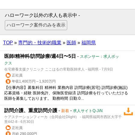
ハローワーク以外の求人も表示中 -
TOP
»
専門的・技術的職業
»
医師
»
福岡県
医師/精神科/訪問診療/週4日〜5日
-
スポンサー：求人ボッ
クス
在宅療養支援クリニック ここはるの常勤医師求人 - 福岡県 - 7月9日
正社員
年収1,400万円～1,920万円
【仕事内容】募集科目 精神科 業務内容 訪問診療(居宅) 訪問診療(施設)
応募資格・経験 医師免許、保険医登録済 訪問診療を行っていただける
医師を募集しております。 勤務時間 日勤:0...
訪問介護、重度訪問介護
-
-
新着
求人サイトQ-JiN
ケアステーションフィーカ（合同会社Dlight） - 福岡県福岡市西区大字千
里442-8 - 6月30日
正社員
月給 290,000円