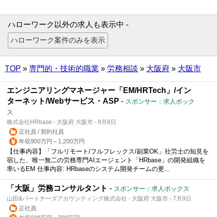
ハローワーク以外の求人も表示中 -
TOP
»
専門的・技術的職業
»
労務相談
»
大阪府
»
大阪市
エンジニアリングマネージャー「EM/HRTech」/イン
ターネット/Webサービス・ASP
-
スポンサー：求人ボック
ス
株式会社HRbase - 大阪府 大阪市 - 8月8日
正社員 / 契約社員
年収900万円～1,200万円
【仕事内容】「フルリモート/フルフレックス/副業OK」社労士の知見を
宿した、唯一無二の労務専門AIエージェント「HRbase」の開発組織を
率いるEM 仕事内容: HRbaseのシステム開発チームの更...
「大阪」労務コンサルタント
-
スポンサー：求人ボックス
山田&パートナーズアカウンティング株式会社 - 大阪府 大阪市 - 7月9日
正社員