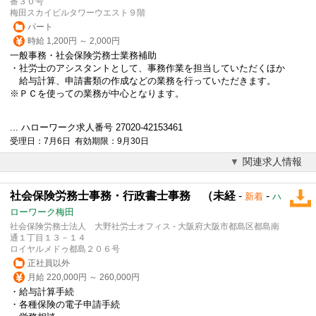
番３０号
梅田スカイビルタワーウエスト９階
パート
時給 1,200円 ～ 2,000円
一般事務・社会保険労務士業務補助
・社労士のアシスタントとして、事務作業を担当していただくほか
給与計算、申請書類の作成などの業務を行っていただきます。
※ＰＣを使っての業務が中心となります。
... ハローワーク求人番号 27020-42153461
受理日：7月6日 有効期限：9月30日
関連求人情報
社会保険労務士事務・行政書士事務 （未経
-
-
新着
ハ
ローワーク梅田
社会保険労務士法人 大野社労士オフィス - 大阪府大阪市都島区都島南
通１丁目１３－１４
ロイヤルメドゥ都島２０６号
正社員以外
月給 220,000円 ～ 260,000円
・給与計算手続
・各種保険の電子申請手続