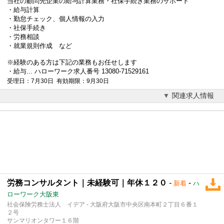
当社の顧問先企業の給与計算業務・社保手続き業務のサポート
・給与計算
・勤怠チェック、個人情報の入力
・社保手続き
・
労務相談
・就業規則作成 など
※経験のある方は下記の業務もお任せします
・給与... ハローワーク求人番号 13080-71529161
受理日：7月30日 有効期限：9月30日
関連求人情報
労務コンサルタント｜未経験可｜年休１２０
-
-
新着
ハ
ローワーク大阪東
社会保険労務士法人 イデア - 大阪府大阪市中央区南本町２丁目６番１
２号
サンマリオンタワー１６階