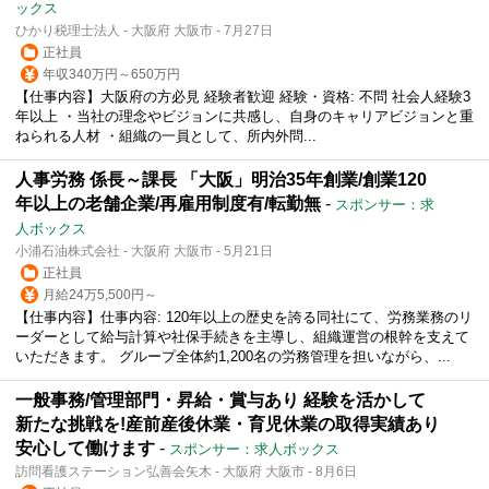
ックス
ひかり税理士法人 - 大阪府 大阪市 - 7月27日
正社員
年収340万円～650万円
【仕事内容】大阪府の方必見 経験者歓迎 経験・資格: 不問 社会人経験3
年以上 ・当社の理念やビジョンに共感し、自身のキャリアビジョンと重
ねられる人材 ・組織の一員として、所内外問...
人事労務 係長～課長 「大阪」明治35年創業/創業120
年以上の老舗企業/再雇用制度有/転勤無
-
スポンサー：求
人ボックス
小浦石油株式会社 - 大阪府 大阪市 - 5月21日
正社員
月給24万5,500円～
【仕事内容】仕事内容: 120年以上の歴史を誇る同社にて、労務業務のリ
ーダーとして給与計算や社保手続きを主導し、組織運営の根幹を支えて
いただきます。 グループ全体約1,200名の労務管理を担いながら、...
一般事務/管理部門・昇給・賞与あり 経験を活かして
新たな挑戦を!産前産後休業・育児休業の取得実績あり
安心して働けます
-
スポンサー：求人ボックス
訪問看護ステーション弘善会矢木 - 大阪府 大阪市 - 8月6日