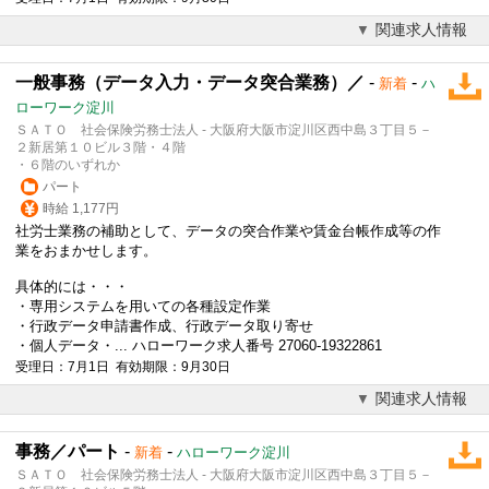
関連求人情報
一般事務（データ入力・データ突合業務）／
-
-
新着
ハ
ローワーク淀川
ＳＡＴＯ 社会保険労務士法人 - 大阪府大阪市淀川区西中島３丁目５－
２新居第１０ビル３階・４階
・６階のいずれか
パート
時給 1,177円
社労士業務の補助として、データの突合作業や賃金台帳作成等の作
業をおまかせします。
具体的には・・・
・専用システムを用いての各種設定作業
・行政データ申請書作成、行政データ取り寄せ
・個人データ・... ハローワーク求人番号 27060-19322861
受理日：7月1日 有効期限：9月30日
関連求人情報
事務／パート
-
-
新着
ハローワーク淀川
ＳＡＴＯ 社会保険労務士法人 - 大阪府大阪市淀川区西中島３丁目５－