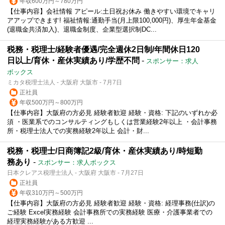
年収600万円～780万円
【仕事内容】会社情報 アピール:土日祝お休み 働きやすい環境でキャリ
アアップできます! 福祉情報:通勤手当(月上限100,000円)、厚生年金基金
(退職金共済加入)、退職金制度、企業型選択制DC...
税務・税理士/経験者優遇/完全週休2日制/年間休日120
日以上/育休・産休実績あり/学歴不問
-
スポンサー：求人
ボックス
ミカタ税理士法人 - 大阪府 大阪市 - 7月7日
正社員
年収500万円～800万円
【仕事内容】大阪府の方必見 経験者歓迎 経験・資格: 下記のいずれか必
須 ・医業系でのコンサルティングもしくは営業経験2年以上 ・会計事務
所・税理士法人での実務経験2年以上 会計・財...
税務・税理士/日商簿記2級/育休・産休実績あり/時短勤
務あり
-
スポンサー：求人ボックス
日本クレアス税理士法人 - 大阪府 大阪市 - 7月27日
正社員
年収310万円～500万円
【仕事内容】大阪府の方必見 経験者歓迎 経験・資格: 経理事務(仕訳)の
ご経験 Excel実務経験 会計事務所での実務経験 医療・介護事業者での
経理実務経験がある方歓迎 ...