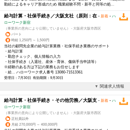
勤続によるキャリア形成のため 職業経験不問・新卒と同等の処...
給与計算・社保手続き／大阪支社（原則：在
-
-
新着
ハ
ローワーク新宿
（事業所の意向により公開していません） - 大阪府大阪市西区
パート
時給 1,250円 ～ 1,500円
当社の顧問先企業の給与計算業務・社保手続き業務のサポート
・給与計算
・勤怠チェック、個人情報の入力
・社保手続き（入退社、産休・育休、傷病手当申請等）
※経験のある方は下記の業務もお任せします
・給... ハローワーク求人番号 13080-71513361
受理日：7月30日 有効期限：9月30日
関連求人情報
給与計算・社保手続き・その他労務／大阪支
-
-
新着
ハ
ローワーク新宿
（事業所の意向により公開していません） - 大阪府大阪市西区
正社員以外
月給 270,000円 ～ 400,000円