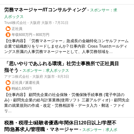
労務マネージャー/ITコンサルティング
-
スポンサー：求
人ボックス
Trust株式会社 - 大阪府 大阪市 - 7月31日
正社員
年収600万円～800万円
【仕事内容】「労務マネージャー」急成長の金融特化コンサルファーム
企業で組織創りをリードしませんか? 仕事内容: Cross Trustホールディ
ングス所属の人事労務マネージャーとして、人事労務領域を...
「思いやりであふれる環境」社労士事務所で正社員目
指そう
-
スポンサー：求人ボックス
アデコ株式会社 - 大阪府 大阪市 - 8月3日
正社員 / 派遣社員
時給1,650円
【仕事内容】 顧問先企業の社会保険・労働保険手続事務 (電子申請の
み)・顧問先企業の給与計算業務(使用ソフト 三菱アルディオ)・顧問先企
業の就業規則の作成・改定・労務相談等・データ入力・郵送・ファイ
リ...
税務・税理士/経験者優遇/年間休日120日以上/学歴不
問/急募求人/管理職・マネージャー
-
スポンサー：求人ボ