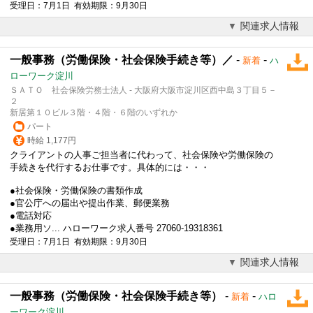
受理日：7月1日 有効期限：9月30日
関連求人情報
一般事務（労働保険・社会保険手続き等）／
-
-
新着
ハ
ローワーク淀川
ＳＡＴＯ 社会保険労務士法人 - 大阪府大阪市淀川区西中島３丁目５－
２
新居第１０ビル３階・４階・６階のいずれか
パート
時給 1,177円
クライアントの人事ご担当者に代わって、社会保険や労働保険の
手続きを代行するお仕事です。具体的には・・・
●社会保険・労働保険の書類作成
●官公庁への届出や提出作業、郵便業務
●電話対応
●業務用ソ... ハローワーク求人番号 27060-19318361
受理日：7月1日 有効期限：9月30日
関連求人情報
一般事務（労働保険・社会保険手続き等）
-
-
新着
ハロ
ーワーク淀川