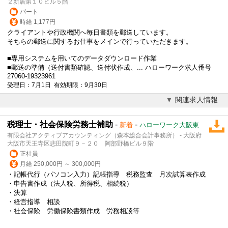
２新居第１０ビル５階
パート
時給 1,177円
クライアントや行政機関へ毎日書類を郵送しています。
そちらの郵送に関するお仕事をメインで行っていただきます。
■専用システムを用いてのデータダウンロード作業
■郵送の準備（送付書類確認、送付状作成、... ハローワーク求人番号
27060-19323961
受理日：7月1日 有効期限：9月30日
関連求人情報
税理士・社会保険労務士補助
-
-
新着
ハローワーク大阪東
有限会社アクティブアカウンティング（森本総合会計事務所） - 大阪府
大阪市天王寺区悲田院町９－２０ 阿部野橋ビル９階
正社員
月給 250,000円 ～ 300,000円
・記帳代行（パソコン入力）記帳指導 税務監査 月次試算表作成
・申告書作成（法人税、所得税、相続税）
・決算
・経営指導 相談
・社会保険 労働保険書類作成
労務相談
等