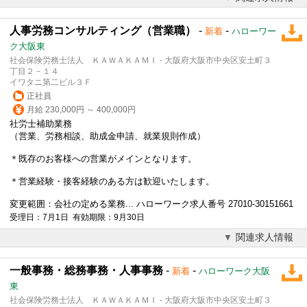
人事労務コンサルティング（営業職）
-
-
新着
ハローワー
ク大阪東
社会保険労務士法人 ＫＡＷＡＫＡＭＩ - 大阪府大阪市中央区安土町３
丁目２－１４
イワタニ第二ビル３Ｆ
正社員
月給 230,000円 ～ 400,000円
社労士補助業務
（営業、
労務相談
、助成金申請、就業規則作成）
＊既存のお客様への営業がメインとなります。
＊営業経験・接客経験のある方は歓迎いたします。
変更範囲：会社の定める業務... ハローワーク求人番号 27010-30151661
受理日：7月1日 有効期限：9月30日
関連求人情報
一般事務・総務事務・人事事務
-
-
新着
ハローワーク大阪
東
社会保険労務士法人 ＫＡＷＡＫＡＭＩ - 大阪府大阪市中央区安土町３