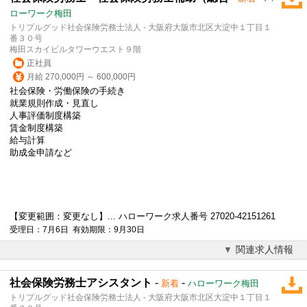
ローワーク梅田
トリプルグッド社会保険労務士法人 - 大阪府大阪市北区大淀中１丁目１
番３０号
梅田スカイビルタワーウエスト９階
正社員
月給 270,000円 ～ 600,000円
社会保険・労働保険の手続き
就業規則作成・見直し
人事評価制度構築
賃金制度構築
給与計算
助成金申請など
【変更範囲：変更なし】... ハローワーク求人番号 27020-42151261
受理日：7月6日 有効期限：9月30日
関連求人情報
社会保険労務士アシスタント
-
-
新着
ハローワーク梅田
トリプルグッド社会保険労務士法人 - 大阪府大阪市北区大淀中１丁目１