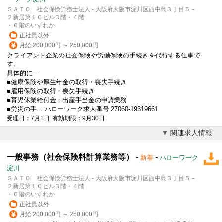
ＳＡＴＯ 社会保険労務士法人 - 大阪府大阪市淀川区西中島３丁目５－
２新居第１０ビル３階・４階
・６階のいずれか
正社員以外
月給 200,000円 ～ 250,000円
クライアント企業の社会保険や労働保険の手続きを代行する仕事で
す。
具体的に…
■健康保険や厚生年金の取得・喪失手続き
■雇用保険の取得・喪失手続き
■育児休業給付金・出産手当金の申請業務
■労災の手... ハローワーク求人番号 27060-19319661
受理日：7月1日 有効期限：9月30日
関連求人情報
一般事務（社会保険料計算業務等）
-
-
新着
ハローワーク
淀川
ＳＡＴＯ 社会保険労務士法人 - 大阪府大阪市淀川区西中島３丁目５－
２新居第１０ビル３階・４階
・６階のいずれか
正社員以外
月給 200,000円 ～ 250,000円