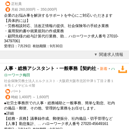
正社員
月給 260,000円 ～ 350,000円
企業のお悩み事を解決するサポートを中心にご対応いただきます
【具体的には】
・
労務相談
対応、法改正情報の提供、社会保険等の手続き業務
・雇用契約書や就業規則の作成業務
・顧問先様の給与計算代行業務、助... ハローワーク求人番号 27010-
34797061
受理日：7月29日 有効期限：9月30日
関連求人情報
人事・総務アシスタント・一般事務【契約社
-
-
新着
ハ
ローワーク梅田
社会保険労務士法人エルクエスト - 大阪府大阪市北区中津１丁目２番１
８号ミノヤビル４階
パート
時給 1,400円 ～ 1,600円
●社労士事務所での人事・総務補助と一般事務、簡単な勤怠、社内
の備品・郵便、その他、管理的な業務をお任せします。
●詳細
【総務・庶務】議事録作成、郵便振分、社内備品・切手管理など
【人事】勤怠集計、... ハローワーク求人番号 27020-45649161