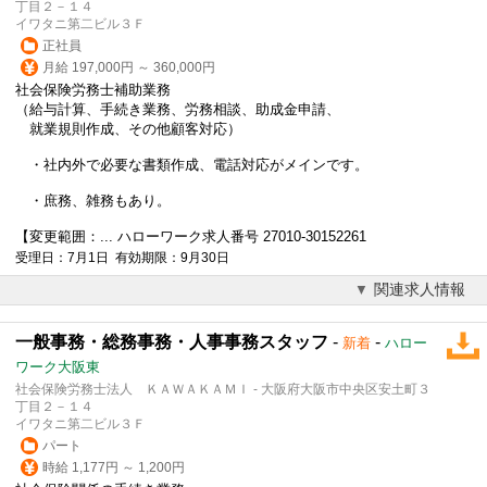
丁目２－１４
イワタニ第二ビル３Ｆ
正社員
月給 197,000円 ～ 360,000円
社会保険労務士補助業務
（給与計算、手続き業務、
労務相談
、助成金申請、
就業規則作成、その他顧客対応）
・社内外で必要な書類作成、電話対応がメインです。
・庶務、雑務もあり。
【変更範囲：... ハローワーク求人番号 27010-30152261
受理日：7月1日 有効期限：9月30日
関連求人情報
一般事務・総務事務・人事事務スタッフ
-
-
新着
ハロー
ワーク大阪東
社会保険労務士法人 ＫＡＷＡＫＡＭＩ - 大阪府大阪市中央区安土町３
丁目２－１４
イワタニ第二ビル３Ｆ
パート
時給 1,177円 ～ 1,200円