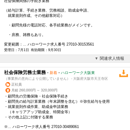
社会保険関係の手続き業務
（給与計算、手続き業務、
労務相談
、助成金申請、
就業規則作成、その他顧客対応）
・顧問先様の電話対応、各手続業務がメインです。
・庶務、雑務もあり。
変更範囲：... ハローワーク求人番号 27010-30153561
受理日：7月1日 有効期限：9月30日
関連求人情報
社会保険労務士業務
-
-
新着
ハローワーク大阪東
（事業所の意向により公開していません） - 大阪府大阪市天王寺区
正社員
月給 260,000円 ～ 320,000円
・顧問先の労働保険・社会保険手続き
・顧問先の給与計算業務（年末調整を含む）※弥生給与を使用
・就業規則作成作業、助成金申請業務
（キャリアアップ助成金、特開金等）
・その他上記に付随する業務
※... ハローワーク求人番号 27010-30489061