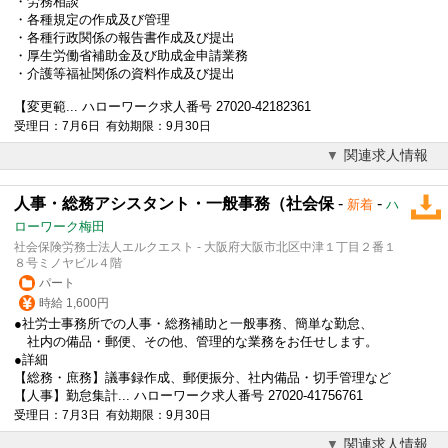
・
労務相談
・各種規定の作成及び管理
・各種行政関係の報告書作成及び提出
・厚生労働省補助金及び助成金申請業務
・介護等福祉関係の資料作成及び提出
【変更範... ハローワーク求人番号 27020-42182361
受理日：7月6日 有効期限：9月30日
関連求人情報
人事・総務アシスタント・一般事務（社会保
-
-
新着
ハ
ローワーク梅田
社会保険労務士法人エルクエスト - 大阪府大阪市北区中津１丁目２番１
８号ミノヤビル４階
パート
時給 1,600円
●社労士事務所での人事・総務補助と一般事務、簡単な勤怠、
社内の備品・郵便、その他、管理的な業務をお任せします。
●詳細
【総務・庶務】議事録作成、郵便振分、社内備品・切手管理など
【人事】勤怠集計... ハローワーク求人番号 27020-41756761
受理日：7月3日 有効期限：9月30日
関連求人情報