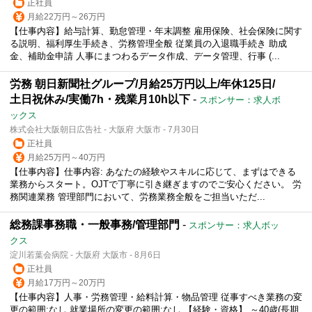
正社員
月給22万円～26万円
【仕事内容】給与計算、勤怠管理・年末調整 雇用保険、社会保険に関す
る説明、福利厚生手続き、労務管理全般 従業員の入退職手続き 助成
金、補助金申請 人事にまつわるデータ作成、データ管理、行事 (...
労務 朝日新聞社グループ/月給25万円以上/年休125日/
土日祝休み/実働7h・残業月10h以下
-
スポンサー：求人ボ
ックス
株式会社大阪朝日広告社 - 大阪府 大阪市 - 7月30日
正社員
月給25万円～40万円
【仕事内容】仕事内容: あなたの経験やスキルに応じて、まずはできる
業務からスタート。OJTで丁寧に引き継ぎますのでご安心ください。 労
務関連業務 管理部門において、労務業務全般をご担当いただ...
総務課事務職・一般事務/管理部門
-
スポンサー：求人ボッ
クス
淀川若葉会病院 - 大阪府 大阪市 - 8月6日
正社員
月給17万円～20万円
【仕事内容】人事・労務管理・給料計算・物品管理 従事すべき業務の変
更の範囲:なし 就業場所の変更の範囲:なし 【経験・資格】 ～40歳(長期