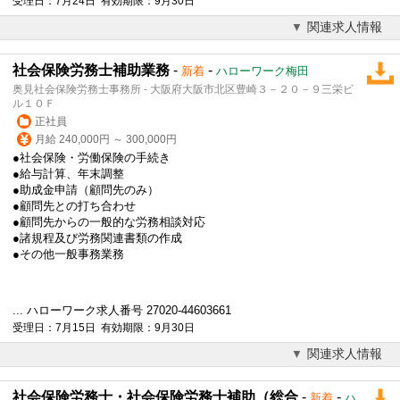
受理日：7月24日 有効期限：9月30日
関連求人情報
社会保険労務士補助業務
-
-
新着
ハローワーク梅田
奥見社会保険労務士事務所 - 大阪府大阪市北区豊崎３－２０－９三栄ビ
ル１０Ｆ
正社員
月給 240,000円 ～ 300,000円
●社会保険・労働保険の手続き
●給与計算、年末調整
●助成金申請（顧問先のみ）
●顧問先との打ち合わせ
●顧問先からの一般的な
労務相談
対応
●諸規程及び労務関連書類の作成
●その他一般事務業務
... ハローワーク求人番号 27020-44603661
受理日：7月15日 有効期限：9月30日
関連求人情報
社会保険労務士・社会保険労務士補助（総合
-
-
新着
ハ