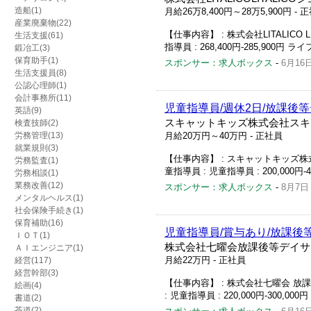
造船(1)
月給26万8,400円～28万5,900円
- 
産業廃棄物(22)
【仕事内容】 : 株式会社LITALICO 
生活支援(61)
指導員 : 268,400円-285,900円 ラ
鍛冶工(3)
保育助手(1)
スポンサー：求人ボックス
-
6月16
生活支援員(8)
公認心理師(1)
会計事務所(11)
児童指導員/週休2日/放課後
英語(9)
スキャットキッズ株式会社スキ
検査技師(2)
労務管理(13)
月給20万円～40万円
- 正社員
就業規則(3)
【仕事内容】 : スキャットキッズ株式
労務監査(1)
童指導員 : 児童指導員 : 200,000円-400,
労務相談(1)
業務改善(12)
スポンサー：求人ボックス
-
8月7日
メンタルヘルス(1)
社会保険手続き(1)
保育補助(16)
児童指導員/賞与あり/放課後
ＩＯＴ(1)
株式会社七曜会放課後等デイサー
ＡＩエンジニア(1)
月給22万円
- 正社員
経営(117)
経営幹部(3)
【仕事内容】 : 株式会社七曜会 放課
絵画(4)
: 児童指導員 : 220,000円‐300,000円 
書道(2)
茶道(2)