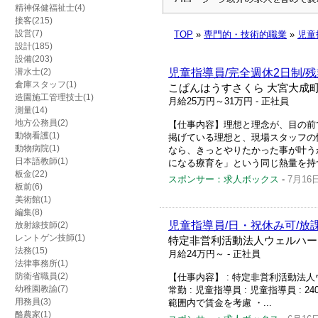
精神保健福祉士(4)
接客(215)
設営(7)
TOP
»
専門的・技術的職業
»
児童
設計(185)
設備(203)
潜水士(2)
児童指導員/完全週休2日制/残
倉庫スタッフ(1)
こぱんはうすさくら 大宮大成
造園施工管理技士(1)
月給25万円～31万円
- 正社員
測量(14)
地方公務員(2)
【仕事内容】理想と理念が、目の前で
動物看護(1)
掲げている理想と、現場スタッフの
動物病院(1)
なら、きっとやりたかった事が叶う
日本語教師(1)
になる療育を」という同じ熱量を持つ
板金(22)
スポンサー：求人ボックス
-
7月16
板前(6)
美術館(1)
編集(8)
児童指導員/日・祝休み可/放
放射線技師(2)
レントゲン技師(1)
特定非営利活動法人ウェルハー
法務(15)
月給24万円～
- 正社員
法律事務所(1)
防衛省職員(2)
【仕事内容】 : 特定非営利活動法人
幼稚園教諭(7)
常勤 : 児童指導員 : 児童指導員 :
用務員(3)
範囲内で賃金を考慮 ・...
酪農家(1)