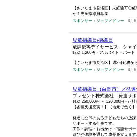
【さいたま市見沼区】未経験可◎経
か？児童指導員募集
スポンサー：ジョブメドレー
-
8月6
児童指導員/指導員
放課後等デイサービス シャイ
時給 1,260円
- アルバイト・パート
【さいたま市見沼区】週2日勤務か
スポンサー：ジョブメドレー
-
8月6
児童指導員（白岡市）／発達
プレゼント株式会社 発達サポ
月給 250,000円 ～ 320,000円
- 正社
【各種支援充実！】【地元で働く】
発達に凸凹のある子どもたちの放課
サポートする仕事です。
工作・調理・お出かけ・宿題サポー
遊びや体験を通して成長を支えます