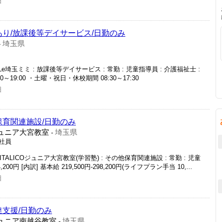
日
あり/放課後等デイサービス/日勤のみ
埼玉県
-
I Le埼玉ミミ : 放課後等デイサービス : 常勤 : 児童指導員 : 介護福祉士 :
0:00～19:00 ・土曜・祝日・休校期間 08:30～17:30
日
保育関連施設/日勤のみ
Oジュニア大宮教室
埼玉県
-
正社員
LITALICOジュニア大宮教室(学習塾) : その他保育関連施設 : 常勤 : 児童
,200円 [内訳] 基本給 219,500円-298,200円(ライフプラン手当 10,...
日
達支援/日勤のみ
COジュニア南越谷教室
埼玉県
-