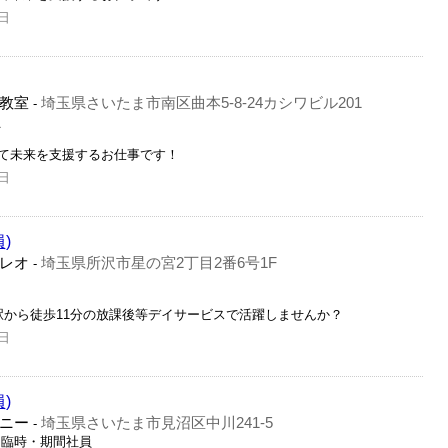
日
教室
埼玉県さいたま市南区曲本5-8-24カシワビル201
-
員
て未来を支援するお仕事です！
日
)
レオ
埼玉県所沢市星の宮2丁目2番6号1F
-
駅から徒歩11分の放課後等デイサービスで活躍しませんか？
日
)
ニー
埼玉県さいたま市見沼区中川241-5
-
・臨時・期間社員