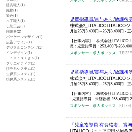
スポンサー：求人ボックス
-
6月16
建具職人(1)
織物(1)
染色(1)
児童指導員/賞与あり/放課後
木工職人(1)
株式会社LITALICOLITALI
伝統工芸(3)
月給25万3,400円～26万8,400円
- 
陶磁器(2)
パッケージデザイン(1)
【仕事内容】 : 株式会社LITALICO
広告デザイン(1)
員 : 児童指導員 : 253,400円-268,4
デジタルコンテンツ(1)
インデザイン(1)
スポンサー：求人ボックス
-
7月22
ＩｎＤｅｓｉｇｎ(1)
クリエイティブ(1)
証券系システム(1)
児童指導員/賞与あり/放課後
生保系システム(1)
株式会社LITALICOLITALIC
損保系システム(1)
月給25万3,400円～26万8,400円
- 
【仕事内容】 : 株式会社LITALICO
: 児童指導員 : 未経験者 253,400円-2
スポンサー：求人ボックス
-
8月7日
「児童指導員 有資格者」賞
LITALICOジュニア戸田公園教