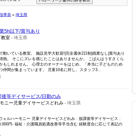
指導員
»
埼玉県
業5h以下/賞与あり
町教室
埼玉県
-
動いている教室。 施設見学大歓迎!|完全週休2日制|残業なし|賞与あり
情熱。 そこにズレを感じたことはありませんか。 こぱんはうすさくら
かもしれません。 心理士のオーナーをはじめ、「本当に子どものため
仲間が集まっています。 児童10名に対し、スタッフ3...
日
課後等デイサービス/日勤のみ
モニー児童デイサービスどれみ
埼玉県
-
ウェルハーモニー 児童デイサービスどれみ : 放課後等デイサービス :
 240,000円- 福祉・介護職員処遇改善等手当含む 経験度合に応じて表記の