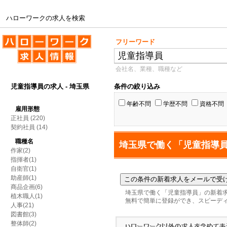
ハローワークの求人を検索
ハローワークの求人を検索
フリーワード
会社名、業種、職種など
児童指導員の求人 - 埼玉県
条件の絞り込み
年齢不問
学歴不問
資格不問
雇用形態
正社員
(220)
契約社員
(14)
職種名
埼玉県で働く「児童指導
作家(2)
指揮者(1)
自衛官(1)
助産師(1)
商品企画(6)
埼玉県で働く「児童指導員」の新着
植木職人(1)
無料で簡単に登録ができ、スピーデ
人事(21)
図書館(3)
整体師(2)