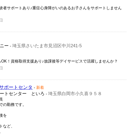
験者サポートあり♪重症心身障がいのあるお子さんをサポートしません
日
ニー
埼玉県さいたま市見沼区中川241-5
-
らOK！資格取得支援あり♪放課後等デイサービスで活躍しませんか？
日
サポートセンタ
-
新着
ートセンター といろ
埼玉県白岡市小久喜９５８
-
員
での勤務です。
後を
トなど、
。