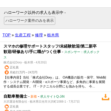
ハローワーク以外の求人も表示中 -
TOP
»
生産工程
»
修理
»
栃木県
スマホの修理サポートスタッフ/未経験歓迎/第二新卒
歓迎/研修あり/手に職がつく仕事
-
スポンサー：求人ボック
ス
株式会社Dory - 栃木県 - 4月20日
正社員
月給21万円～24万円
【仕事内容】当社「株式会社Dory」は、 OA機器の販売・保守、Web制
作・システム開発・AI開発・eスポーツ事業など、多角的に事業を展開
する成長企業です。 IT・テクニカル分野にも強みを持ち、 今...
自動車整備士
-
-
新着
求人サイトQ-JiN
大沢運送有限会社 - 栃木県日光市大沢町1088-1 - 7月27日
正社員