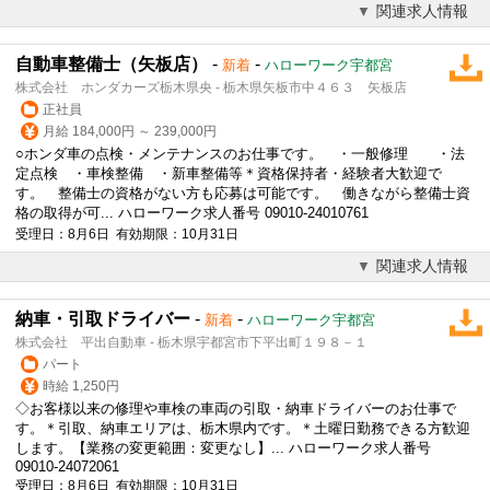
関連求人情報
自動車整備士（矢板店）
-
-
新着
ハローワーク宇都宮
株式会社 ホンダカーズ栃木県央 - 栃木県矢板市中４６３ 矢板店
正社員
月給 184,000円 ～ 239,000円
○ホンダ車の点検・メンテナンスのお仕事です。 ・一般
修理
・法
定点検 ・車検整備 ・新車整備等＊資格保持者・経験者大歓迎で
す。 整備士の資格がない方も応募は可能です。 働きながら整備士資
格の取得が可... ハローワーク求人番号 09010-24010761
受理日：8月6日 有効期限：10月31日
関連求人情報
納車・引取ドライバー
-
-
新着
ハローワーク宇都宮
株式会社 平出自動車 - 栃木県宇都宮市下平出町１９８－１
パート
時給 1,250円
◇お客様以来の
修理
や車検の車両の引取・納車ドライバーのお仕事で
す。＊引取、納車エリアは、栃木県内です。＊土曜日勤務できる方歓迎
します。【業務の変更範囲：変更なし】... ハローワーク求人番号
09010-24072061
受理日：8月6日 有効期限：10月31日