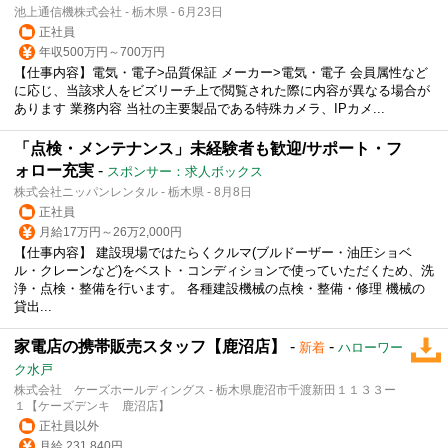
池上通信機株式会社 - 栃木県 - 6月23日
正社員
年収500万円～700万円
【仕事内容】電気・電子>品質保証 メーカー>電気・電子 会員属性など
に応じ、当該求人をビズリーチ上で閲覧された際に内容が異なる場合が
あります 業務内容 当社の主要製品である特殊カメラ、IPカメ...
「点検・メンテナンス」未経験者も歓迎/サポート・フ
ォロー充実
-
スポンサー：求人ボックス
株式会社ニッパンレンタル - 栃木県 - 8月8日
正社員
月給17万円～26万2,000円
【仕事内容】 建設現場ではたらくクルマ(ブルドーザー・油圧ショベ
ル・クレーンなど)をベスト・コンディションで使っていただくため、洗
浄・点検・整備を行います。 各種建設機械の点検・整備・修理 機械の
貸出...
家電店の携帯販売スタッフ【鹿沼店】
-
-
新着
ハローワー
ク水戸
株式会社 ケーズホールディングス - 栃木県鹿沼市千渡新田１１３３ー
１【ケーズデンキ 鹿沼店】
正社員以外
月給 231,840円