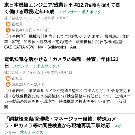
東日本機械エンジニア/残業月平均12.7h/腰を据えて長
く働ける環境/定年65歳
-
スポンサー：求人ボックス
株式会社ウイルテック - 栃木県 - 8月8日
正社員
年収400万円～700万円
【仕事内容】 機械設計担当としてご活躍いただきます。 機械設計:自動
車・家電・半導体・航空機・電気/電子・産業機械に関わる機械設計
CAD:CATIA V5/6・NX・Solidworks・Aut...
電気知識を活かせる「カメラの調整・検査」年休121
日
-
スポンサー：求人ボックス
株式会社テクノイケガミ - 栃木県 - 8月4日
正社員
月給23万円～26万円
【仕事内容】 放送局用カメラや交通量監視システムなど、社会を支える
様々な映像機器における調整および検査業務をお任せします。 上場メー
カー製品の製造を担う環境で、映像機器の検査等を行います。 ・設計
図...
「調整検査職/管理職・マネージャー候補」特殊カメ
ラ・IPカメラ等の調整検査から現地再現工事対応
-
スポ
ンサー：求人ボックス