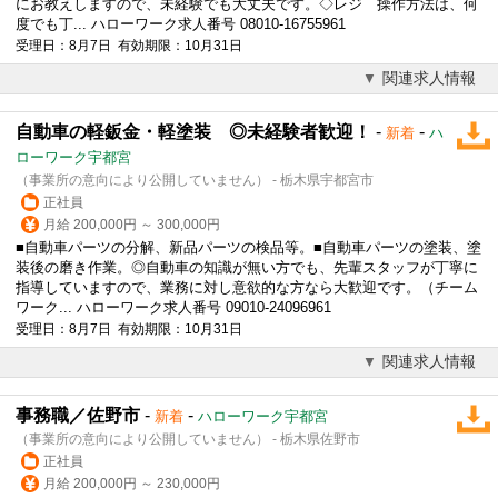
にお教えしますので、未経験でも大丈夫です。◇レジ 操作方法は、何
度でも丁... ハローワーク求人番号 08010-16755961
受理日：8月7日 有効期限：10月31日
関連求人情報
自動車の軽鈑金・軽塗装 ◎未経験者歓迎！
-
-
新着
ハ
ローワーク宇都宮
（事業所の意向により公開していません） - 栃木県宇都宮市
正社員
月給 200,000円 ～ 300,000円
■自動車パーツの分解、新品パーツの検品等。■自動車パーツの塗装、塗
装後の磨き作業。◎自動車の知識が無い方でも、先輩スタッフが丁寧に
指導していますので、業務に対し意欲的な方なら大歓迎です。（チーム
ワーク... ハローワーク求人番号 09010-24096961
受理日：8月7日 有効期限：10月31日
関連求人情報
事務職／佐野市
-
-
新着
ハローワーク宇都宮
（事業所の意向により公開していません） - 栃木県佐野市
正社員
月給 200,000円 ～ 230,000円