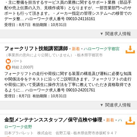
・主に整備を担当するサービス員の業務に関するサポート業務（部品手
配や売上伝票の入力、見積作成等）となりますが、一部営業部門へのサ
ポートも行って頂きます。・メーカー指定の管理システムへの移管での
データ整... ハローワーク求人番号 09010-24116161
受理日：8月7日 有効期限：10月31日
関連求人情報
フォークリフト技能講習講師
-
-
新着
ハローワーク宇都宮
（事業所の意向により公開していません） - 栃木県宇都宮市
パート
時給 2,000円
フォークリフトの走行や荷役に関する装置の構造及び運転に必要な知識
や関係法令をテキストに沿ってご説明頂きます。フォークリフトの走行
や荷役に於いて受講生に操作方法を丁寧に教えていただき資格取得でき
るように... ハローワーク求人番号 09010-24201761
受理日：8月7日 有効期限：10月31日
関連求人情報
金型メンテナンススタッフ／保守点検や修理
-
-
新着
ハ
ローワーク佐野
日本プラパレット 株式会社 佐野工場 - 栃木県佐野市赤坂町９４７