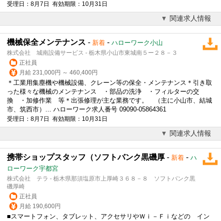
受理日：8月7日 有効期限：10月31日
関連求人情報
機械保全メンテナンス
-
-
新着
ハローワーク小山
株式会社 城南設備サービス - 栃木県小山市東城南５ー２８－３
正社員
月給 231,000円 ～ 460,400円
＊工業用集塵機や機械設備、クレーン等の保全・メンテナンス＊引き取
った様々な機械のメンテナンス ・部品の洗浄 ・フィルターの交
換 ・加修作業 等＊出張
修理
が主な業務です。 （主に小山市、結城
市、筑西市）... ハローワーク求人番号 09090-05864361
受理日：8月7日 有効期限：10月31日
関連求人情報
携帯ショップスタッフ（ソフトバンク黒磯厚
-
-
新着
ハ
ローワーク宇都宮
株式会社 テラ - 栃木県那須塩原市上厚崎３６８－８ ソフトバンク黒
磯厚崎
正社員
月給 190,600円
■スマートフォン、タブレット、アクセサリやＷｉ－Ｆｉなどの イン