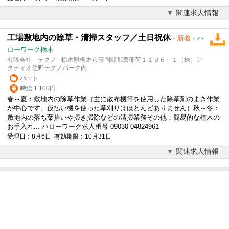
関連求人情報
工場敷地内の除草・清掃スタッフ／土日祝休
-
-
新着
ハ
ローワーク栃木
有限会社 テクノ - 栃木県栃木市藤岡町都賀稲荷１１９６－１（株）ア
クティオ佐野テクノパーク内
パート
時給 1,100円
春～夏：敷地内の除草作業（主に散布機等を使用した除草剤のまき作業
が中心です。仮払い機を使った草刈りはほとんどありません）秋～冬：
敷地内の落ち葉拾いや掃き掃除などの清掃業務その他：簡易的な植木の
お手入れ... ハローワーク求人番号 09030-04824961
受理日：8月6日 有効期限：10月31日
関連求人情報