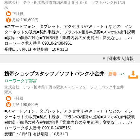
株式会社 テラ - 栃木県佐野市堀米町３８４８‐８ ソフトバンク佐野堀
米
正社員
月給 190,600円
■スマートフォン、タブレット、アクセサリやＷｉ－Ｆｉなどの イン
ターネットの販売■契約手続き、プランの相談や提案■スマホの操作説明
■故障・
修理
の対応■在庫管理「業務内容の変更範囲；変更なし」... ハ
ローワーク求人番号 09010-24004961
受理日：8月6日 有効期限：10月31日
関連求人情報
携帯ショップスタッフ／ソフトバンク小金井
-
-
新着
ハ
ローワーク宇都宮
株式会社 テラ - 栃木県下野市駅東４－５－２２ ソフトバンク小金井
駅東
正社員
月給 190,600円
■スマートフォン、タブレット、アクセサリやＷｉ－Ｆｉなどの イン
ターネットの販売■契約手続き、プランの相談や提案■スマホの操作説明
■故障・
修理
の対応■在庫管理「業務内容の変更範囲；変更なし」... ハ
ローワーク求人番号 09010-24005161
受理日：8月6日 有効期限：10月31日