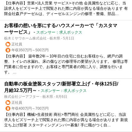
【仕事内容】営業>法人営業 サービス>その他 会員属性などに応じ、当
該求人をビズリーチ上で閲覧された際に内容が異なる場合があります 有
限会社森戸ヂーゼルは、ディーゼルエンジンの修理・整備、部品...
お客様の想いを形にするハウスメーカーで「カスタマ
ーサービス」
-
スポンサー：求人ボックス
栃木ミサワホーム株式会社 - 栃木県 - 5月1日
正社員
年収350万円～500万円
【仕事内容】 築年数2年～10年目の住宅に住むお客様から、網戸の調
整、トイレの水漏れ、床の傷などの修理等の要望が入ります。 修理は専
門業者に任せますので、お客様と専門業者の間に入り、調整を行いま
す。 ...
自動車の板金塗装スタッフ/新部署立上げ・年休125日/
月給32.5万円～
-
スポンサー：求人ボックス
株式会社ジーアフター - 栃木県 - 8月6日
正社員
年収400万円～700万円
【仕事内容】機械>生産技術 商社>専門商社 会員属性などに応じ、当該
求人をビズリーチ上で閲覧された際に内容が異なる場合があります 新規
立ち上げ部署 スターティングメンバー募集! 手に職がつく自...