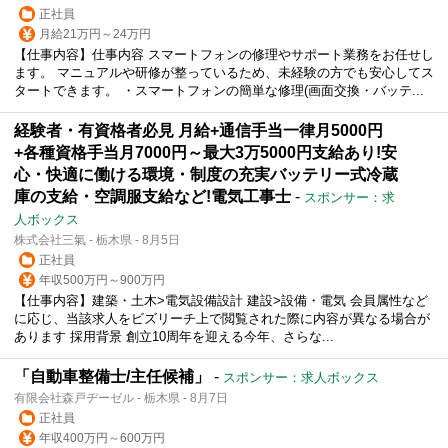
正社員
月給21万円～24万円
【仕事内容】仕事内容 スマートフォンの修理やサポート業務をお任せし
ます。 マニュアルや研修が整っているため、未経験の方でも安心してス
タートできます。 ・スマートフォンの簡単な修理(画面交換・バッテ...
経験者・有資格者必見 月給+通信手当一律月5000円
+各種資格手当月7000円～最大3万5000円支給あり!安
心・快適に働ける環境・制度の充実バッテリー式冷蔵
庫の支給・空調服支給など!電気工事士
-
スポンサー：求
人ボックス
株式会社三氣 - 栃木県 - 8月5日
正社員
年収500万円～900万円
【仕事内容】建築・土木>電気設備設計 建設>設備・電気 会員属性など
に応じ、当該求人をビズリーチ上で閲覧された際に内容が異なる場合が
あります 採用背景 創立10周年を迎える今年、さらな...
「自動車整備士/主任候補」
-
スポンサー：求人ボックス
有限会社森戸ヂーゼル - 栃木県 - 8月7日
正社員
年収400万円～600万円