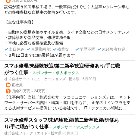
月給 270,000円
設備が整う民間車検工場で、一般車両だけでなく大型車やクレーン車な
どの多種多様な自動車の整備を行います。
【主な仕事内容】
・自動車の定期点検やオイル交換、タイヤ交換などの日常メンテナンス
・故障診断や部品交換、修理業務全般
・車検に必要な各種検査及び整備...
土日休み
車通勤可能
残業なし
学歴不問
未経験者歓迎
8月12日までに結果通知が届きます
スマホ修理/未経験歓迎/第二新卒歓迎/研修あり/手に職
がつく仕事
-
スポンサー：求人ボックス
株式会社サーフコミュニケーションズ - 栃木県 - 6月20日
正社員
月給21万円～24万円
【仕事内容】当社「株式会社サーフコミュニケーションズ」は、 ネット
ワーク・サーバーの設計・構築・運用を中心に、 企業のITインフラを支
える技術サービスを提供している会社です。 IT・テクニカル領域に...
スマホ修理スタッフ/未経験歓迎/第二新卒歓迎/研修あ
り/手に職がつく仕事
-
スポンサー：求人ボックス
株式会社フォークリエイト - 栃木県 - 6月20日