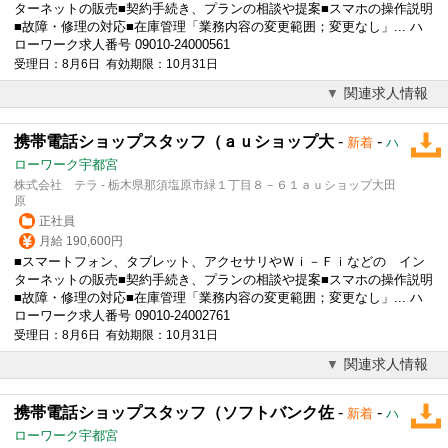
ターネットの販売■契約手続き、プランの相談や提案■スマホの操作説明
■故障・
修理
の対応■在庫管理「業務内容の変更範囲；変更なし」... ハ
ローワーク求人番号 09010-24000561
受理日：8月6日 有効期限：10月31日
関連求人情報
携帯電話ショップスタッフ（ａｕショップ大
-
-
新着
ハ
ローワーク宇都宮
株式会社 テラ - 栃木県那須塩原市緑１丁目８－６１ａｕショップ大田
原
正社員
月給 190,600円
■スマートフォン、タブレット、アクセサリやＷｉ－Ｆｉなどの イン
ターネットの販売■契約手続き、プランの相談や提案■スマホの操作説明
■故障・
修理
の対応■在庫管理「業務内容の変更範囲；変更なし」... ハ
ローワーク求人番号 09010-24002761
受理日：8月6日 有効期限：10月31日
関連求人情報
携帯電話ショップスタッフ（ソフトバンク佐
-
-
新着
ハ
ローワーク宇都宮