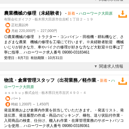
農業機械の修理（未経験者）
-
-
新着
ハローワーク大田原
有限会社ダイフク - 栃木県大田原市住吉町１丁目２－１９
正社員以外
月給 220,000円 ～ 227,000円
◎農業機械の
修理
トラクター・コンバイン・田植機・耕耘機など、さ
まざまな農業 機械の
修理
を工場にて行います。※未経験者歓迎 機械
いじりが好きな方、車やバイクの
修理
が好きな方など大歓迎※仕事は丁
寧に指導... ハローワーク求人番号 09080-03183461
受理日：8月7日 有効期限：10月31日
関連求人情報
物流・倉庫管理スタッフ（出荷業務／軽作業
-
-
新着
ハ
ローワーク大田原
ａｓｏｂｕｙ株式会社 - 栃木県日光市吉沢４９０－４
パート
時給 1,200円 ～ 1,450円
発送業務および倉庫内作業を担当していただきます。・発送リスト、発
送伝票、発送履歴の作成・商品のピッキング、梱包、送り状貼付作業・
入荷商品の検査、仕分け、棚入れ作業・在庫管理業務のサポートパソコ
ンを使用... ハローワーク求人番号 09080-03189361