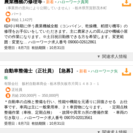
農業機械の修理等
-
-
新着
ハローワーク真岡
（事業所の意向により公開していません） - 栃木県芳賀郡茂木町
パート
時給 1,142円
稲刈り時期に伴う農業機械全般（コンバイン、乾燥機、籾摺り機等）の
修理
をお手伝いをしていただきます。主に農家さんの田んぼや機械小屋
での作業になります。※土日祝日勤務できる方を希望します。変更範
囲：変更な... ハローワーク求人番号 09060-02612861
受理日：8月7日 有効期限：10月31日
関連求人情報
自動車整備士（正社員）【急募】
-
-
新着
ハローワーク矢
板
有限会社 飯村自動車商会 - 栃木県矢板市片岡１４８３－１
正社員
月給 200,000円 ～ 350,000円
＊自動車の点検と整備を行い、性能や機能を元通りに回復させる お仕
事です。車両は主に一般乗用車、２ｔ車貨物になります。 ・定期点検
整備作業（車検、定期点検） ・故障や異常カ所の整備作業 ・車両の
引き取り... ハローワーク求人番号 09070-02013561
受理日：8月7日 有効期限：10月31日
関連求人情報