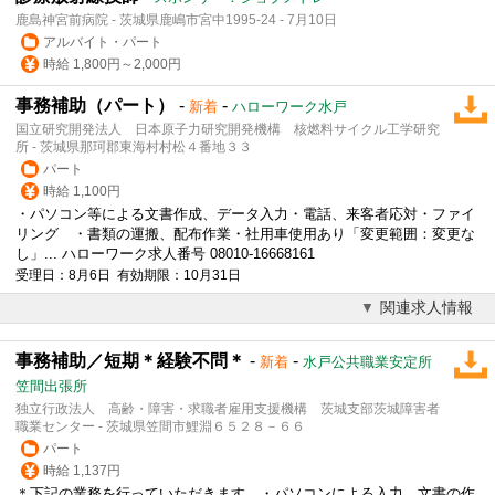
鹿島神宮前病院 - 茨城県鹿嶋市宮中1995-24 - 7月10日
アルバイト・パート
時給 1,800円～2,000円
事務補助（パート）
-
-
新着
ハローワーク水戸
国立研究開発法人 日本原子力研究開発機構 核燃料サイクル工学研究
所 - 茨城県那珂郡東海村村松４番地３３
パート
時給 1,100円
・パソコン等による文書作成、データ入力・電話、来客者応対・ファイ
リング ・書類の運搬、配布作業・社用車使用あり「変更範囲：変更な
し」... ハローワーク求人番号 08010-16668161
受理日：8月6日 有効期限：10月31日
関連求人情報
事務補助／短期＊経験不問＊
-
-
新着
水戸公共職業安定所
笠間出張所
独立行政法人 高齢・障害・求職者雇用支援機構 茨城支部茨城障害者
職業センター - 茨城県笠間市鯉淵６５２８－６６
パート
時給 1,137円
＊下記の業務を行っていただきます。・パソコンによる入力、文書の作