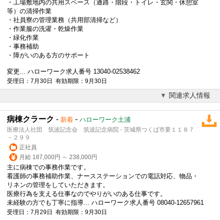
・工場敷地内の共用スペース（通路・階段・トイレ・玄関・休憩室
等）の清掃作業
・社員寮の管理業務（共用部清掃など）
・作業服の洗濯・乾燥作業
・緑化作業
・
事務補助
・障がいのある方のサポート
変更... ハローワーク求人番号 13040-02538462
受理日：7月30日 有効期限：9月30日
関連求人情報
病棟クラーク
-
-
新着
ハローワーク土浦
医療法人社団 筑波記念会 筑波記念病院 - 茨城県つくば市要１１８７
－２９９
正社員
月給 187,000円 ～ 238,000円
主に病棟での事務作業です。
看護師の
事務補助
作業、ナースステーションでの電話対応、物品・
リネンの管理をしていただきます。
医療行為を支える仕事なのでやりがいのある仕事です。
未経験の方でも丁寧に指導... ハローワーク求人番号 08040-12657961
受理日：7月29日 有効期限：9月30日