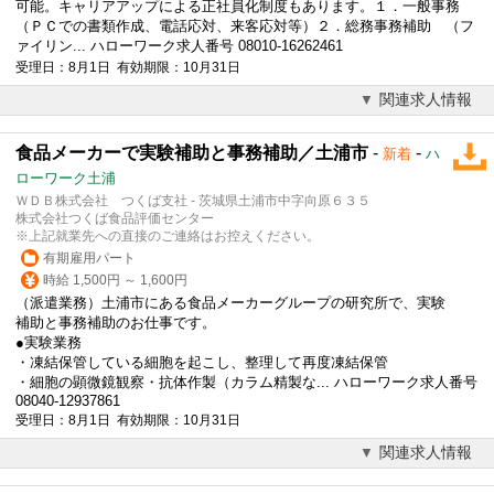
可能。キャリアアップによる正社員化制度もあります。１．一般事務
（ＰＣでの書類作成、電話応対、来客応対等）２．総務
事務補助
（フ
ァイリン... ハローワーク求人番号 08010-16262461
受理日：8月1日 有効期限：10月31日
関連求人情報
食品メーカーで実験補助と事務補助／土浦市
-
-
新着
ハ
ローワーク土浦
ＷＤＢ株式会社 つくば支社 - 茨城県土浦市中字向原６３５
株式会社つくば食品評価センター
※上記就業先への直接のご連絡はお控えください。
有期雇用パート
時給 1,500円 ～ 1,600円
（派遣業務）土浦市にある食品メーカーグループの研究所で、実験
補助と
事務補助
のお仕事です。
●実験業務
・凍結保管している細胞を起こし、整理して再度凍結保管
・細胞の顕微鏡観察・抗体作製（カラム精製な... ハローワーク求人番号
08040-12937861
受理日：8月1日 有効期限：10月31日
関連求人情報