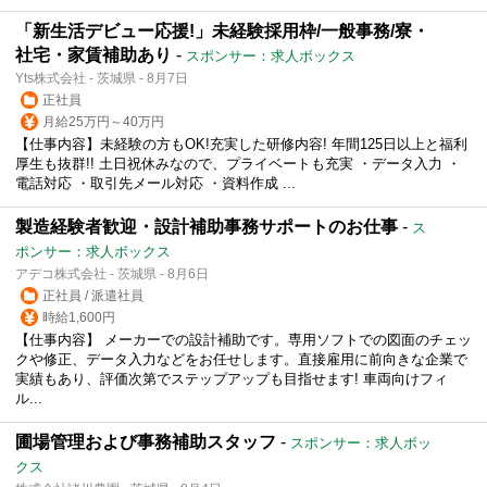
「新生活デビュー応援!」未経験採用枠/一般事務/寮・
社宅・家賃補助あり
-
スポンサー：求人ボックス
Yts株式会社 - 茨城県 - 8月7日
正社員
月給25万円～40万円
【仕事内容】未経験の方もOK!充実した研修内容! 年間125日以上と福利
厚生も抜群!! 土日祝休みなので、プライベートも充実 ・データ入力 ・
電話対応 ・取引先メール対応 ・資料作成 ...
製造経験者歓迎・設計補助事務サポートのお仕事
-
ス
ポンサー：求人ボックス
アデコ株式会社 - 茨城県 - 8月6日
正社員 / 派遣社員
時給1,600円
【仕事内容】 メーカーでの設計補助です。専用ソフトでの図面のチェッ
クや修正、データ入力などをお任せします。直接雇用に前向きな企業で
実績もあり、評価次第でステップアップも目指せます! 車両向けフィ
ル...
圃場管理および事務補助スタッフ
-
スポンサー：求人ボッ
クス