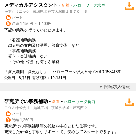
メディカルアシスタント
-
-
新着
ハローワーク水戸
松本クリニック - 茨城県水戸市大塚町１８７９－６
パート
時給 1,150円 ～ 1,400円
下記の業務を行っていただきます。
・看護補助業務
患者様の案内及び誘導、診察準備 など
・
事務補助
業務
受付・会計補助 など
・その他上記に付随する業務
「変更範囲：変更なし」... ハローワーク求人番号 08010-15841861
受理日：8月3日 有効期限：10月31日
関連求人情報
研究所での事務補助
-
-
新着
ハローワーク筑西
ＴＯＡ株式会社 結城工場 - 茨城県結城市若宮西２－１
パート
時給 1,260円
研究所での
事務補助
等の雑務を中心とした仕事です。
充実した研修と丁寧なサポートで、安心してスタートできます。