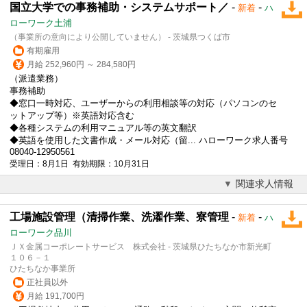
国立大学での事務補助・システムサポート／
-
-
新着
ハ
ローワーク土浦
（事業所の意向により公開していません） - 茨城県つくば市
有期雇用
月給 252,960円 ～ 284,580円
（派遣業務）
事務補助
◆窓口一時対応、ユーザーからの利用相談等の対応（パソコンのセ
ットアップ等）※英語対応含む
◆各種システムの利用マニュアル等の英文翻訳
◆英語を使用した文書作成・メール対応（留... ハローワーク求人番号
08040-12950561
受理日：8月1日 有効期限：10月31日
関連求人情報
工場施設管理（清掃作業、洗濯作業、寮管理
-
-
新着
ハ
ローワーク品川
ＪＸ金属コーポレートサービス 株式会社 - 茨城県ひたちなか市新光町
１０６－１
ひたちなか事業所
正社員以外
月給 191,700円