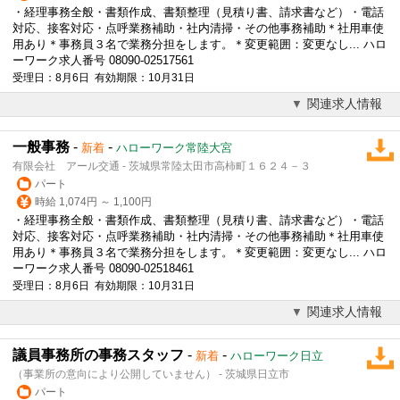
・経理事務全般・書類作成、書類整理（見積り書、請求書など）・電話
対応、接客対応・点呼業務補助・社内清掃・その他
事務補助
＊社用車使
用あり＊事務員３名で業務分担をします。＊変更範囲：変更なし... ハロ
ーワーク求人番号 08090-02517561
受理日：8月6日 有効期限：10月31日
関連求人情報
一般事務
-
-
新着
ハローワーク常陸大宮
有限会社 アール交通 - 茨城県常陸太田市高柿町１６２４－３
パート
時給 1,074円 ～ 1,100円
・経理事務全般・書類作成、書類整理（見積り書、請求書など）・電話
対応、接客対応・点呼業務補助・社内清掃・その他
事務補助
＊社用車使
用あり＊事務員３名で業務分担をします。＊変更範囲：変更なし... ハロ
ーワーク求人番号 08090-02518461
受理日：8月6日 有効期限：10月31日
関連求人情報
議員事務所の事務スタッフ
-
-
新着
ハローワーク日立
（事業所の意向により公開していません） - 茨城県日立市
パート