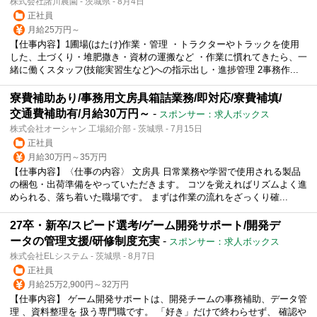
株式会社諸川農園 - 茨城県 - 8月4日
正社員
月給25万円～
【仕事内容】1圃場(はたけ)作業・管理 ・トラクターやトラックを使用
した、土づくり・堆肥撒き・資材の運搬など ・作業に慣れてきたら、一
緒に働くスタッフ(技能実習生など)への指示出し・進捗管理 2事務作...
寮費補助あり/事務用文房具箱詰業務/即対応/寮費補填/
交通費補助有/月給30万円～
-
スポンサー：求人ボックス
株式会社オーシャン 工場紹介部 - 茨城県 - 7月15日
正社員
月給30万円～35万円
【仕事内容】〈仕事の内容〉 文房具 日常業務や学習で使用される製品
の梱包・出荷準備をやっていただきます。 コツを覚えればリズムよく進
められる、落ち着いた職場です。 まずは作業の流れをざっくり確...
27卒・新卒/スピード選考/ゲーム開発サポート/開発デ
ータの管理支援/研修制度充実
-
スポンサー：求人ボックス
株式会社ELシステム - 茨城県 - 8月7日
正社員
月給25万2,900円～32万円
【仕事内容】 ゲーム開発サポートは、開発チームの事務補助、データ管
理 、資料整理を 扱う専門職です。 「好き」だけで終わらせず、 確認や