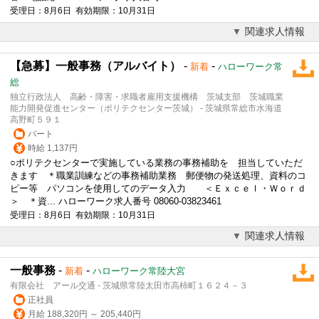
受理日：8月6日 有効期限：10月31日
関連求人情報
【急募】一般事務（アルバイト）
-
-
新着
ハローワーク常
総
独立行政法人 高齢・障害・求職者雇用支援機構 茨城支部 茨城職業
能力開発促進センター（ポリテクセンター茨城） - 茨城県常総市水海道
高野町５９１
パート
時給 1,137円
○ポリテクセンターで実施している業務の
事務補助
を 担当していただ
きます ＊職業訓練などの
事務補助
業務 郵便物の発送処理、資料のコ
ピー等 パソコンを使用してのデータ入力 ＜Ｅｘｃｅｌ・Ｗｏｒｄ
＞ ＊資... ハローワーク求人番号 08060-03823461
受理日：8月6日 有効期限：10月31日
関連求人情報
一般事務
-
-
新着
ハローワーク常陸大宮
有限会社 アール交通 - 茨城県常陸太田市高柿町１６２４－３
正社員
月給 188,320円 ～ 205,440円