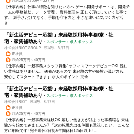
月給25万5,700円～32万円
【仕事内容】仕事の特徴を知りたい方へ ゲーム開発サポートは、開発チ
ームの事務補助、データ管理 、資料整理を 正しく形にしていく仕事で
す。 派手さだけでなく、手順を守る力と 小さな違いに気づく力が活
き...
「新生活デビュー応援!」未経験採用枠/事務/寮・社
宅・家賃補助あり
-
スポンサー：求人ボックス
株式会社RIOT GROUP - 茨城県 - 8月7日
正社員
月給25万円～40万円
【仕事内容】一般事務スタッフ募集/ オフィスワークデビューOK! 難し
い業務はありません。 研修があるので 未経験の方や経験が浅い方も、
安心してスタートできます 求人のポイント 完全...
「新生活デビュー応援!」未経験採用枠/事務/寮・社
宅・家賃補助あり
-
スポンサー：求人ボックス
株式会社RIOT - 茨城県 - 8月7日
正社員
月給25万円～40万円
【仕事内容】一般事務未経験OK 嬉しい働き方が詰まった事務職を 未経
験から始めてみませんか? 「次の転職先は条件面も重視したい」 こんな
方に朗報です! 完全週休2日制&年間休日125日以上! ...