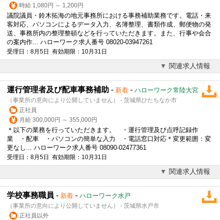
時給 1,080円 ～ 1,200円
議院議員・鈴木拓海の地元事務所における
事務補助
業務です。電話・来
客対応、パソコンによるデータ入力、名簿整理、書類作成、郵便物の発
送、事務所内の整理整頓などを行っていただきます。また、行事や会合
の案内作... ハローワーク求人番号 08020-03947261
受理日：8月5日 有効期限：10月31日
関連求人情報
運行管理者及び配車事務補助
-
-
新着
ハローワーク常陸大宮
（事業所の意向により公開していません） - 茨城県ひたちなか市
正社員
月給 300,000円 ～ 355,000円
＊以下の業務を行っていただきます。 ・運行管理及び点呼記録作
業 ・配車 ・パソコンの簡単な入力 ・電話窓口対応＊変更範囲：変
更なし... ハローワーク求人番号 08090-02477361
受理日：8月5日 有効期限：10月31日
関連求人情報
学校事務職員
-
-
新着
ハローワーク水戸
（事業所の意向により公開していません） - 茨城県水戸市
正社員以外