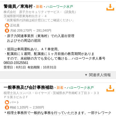
警備員／東海村
-
-
新着
ハローワーク水戸
株式会社 原子力セキュリティサービス - （請負先）
茨城県那珂郡東海村白方２－４
「就業場所の詳細は紹介窓口にてご確認ください」
正社員
月給 209,170円 ～ 281,040円
・原子力関連事業所（東海村）での入退出管理
およびその周辺の巡回
・巡回は車両運転あり。ＡＴ車使用。
・配属前に１週間、配属後に１ヶ月前後の教育期間がありま
すので、未経験の方でも安心して働ける... ハローワーク求人番号
08010-15525561
受理日：8月1日 有効期限：10月31日
関連求人情報
一般事務及び会計事務補助
-
-
新着
ハローワーク水戸
税理士法人コンパス・ロイヤーズ - 茨城県水戸市南町３丁目３－３３
ＰＳ第３ビル２Ｆ
パート
時給 1,105円 ～ 2,500円
＊税理士事務所で一般的な事務を行っていただきます。一部テレワーク