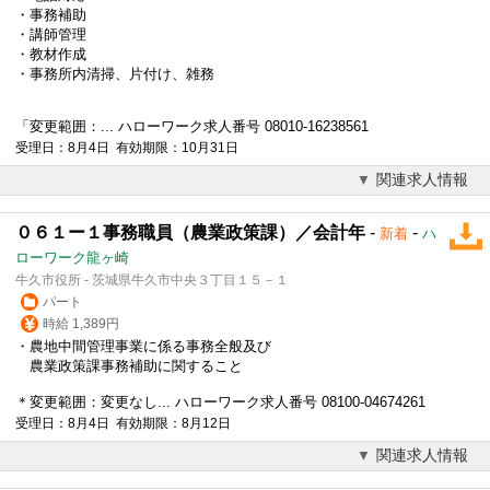
・
事務補助
・講師管理
・教材作成
・事務所内清掃、片付け、雑務
「変更範囲：... ハローワーク求人番号 08010-16238561
受理日：8月4日 有効期限：10月31日
関連求人情報
０６１ー１事務職員（農業政策課）／会計年
-
-
新着
ハ
ローワーク龍ヶ崎
牛久市役所 - 茨城県牛久市中央３丁目１５－１
パート
時給 1,389円
・農地中間管理事業に係る事務全般及び
農業政策課
事務補助
に関すること
＊変更範囲：変更なし... ハローワーク求人番号 08100-04674261
受理日：8月4日 有効期限：8月12日
関連求人情報