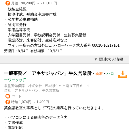
月給 190,200円 ～ 210,100円
・校納金確認
・帳簿作成、補助金申請書作成
・私学共済
事務補助
・証明書発行
・学用品等販売
・入学願書受付、学校説明会受付、生徒募集活動
・電話応対、来客応対、生徒応対など
マイカー所有の方は外出... ハローワーク求人番号 08010-16217161
受理日：8月4日 有効期限：10月31日
関連求人情報
一般事務／「アキサジャパン」牛久営業所
-
-
新着
ハロ
ーワーク水戸
常盤警備保障 株式会社 - 茨城県牛久市南３丁目６－１
当社「アキサジャパン」牛久営業所
パート
時給 1,074円 ～ 1,400円
英会話教室の事務として下記の業務を行っていただきます。
・パソコンによる顧客等のデータ入力
・文書作成
・電話対応