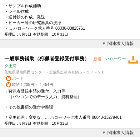
・サンプル作成補助
・ラベル作成
・送付状の作成、発送
・ビーカー等の研究器具の洗浄
・... ハローワーク求人番号 08030-03825761
受理日：8月3日 有効期限：10月31日
関連求人情報
一般事務補助（狩猟者登録受付事務）
-
-
新着
ハローワー
ク土浦
茨城県県南県民センター - 茨城県土浦市真鍋５－１７－２６
パート
時給 1,235円 ～ 1,454円
・狩猟者登録申請の受付、入力等
（パソコンでのデータ入力、資料整理）
・その他書類の受付や整理
＊変更範囲：変更なし... ハローワーク求人番号 08040-13279461
受理日：8月3日 有効期限：10月31日
関連求人情報