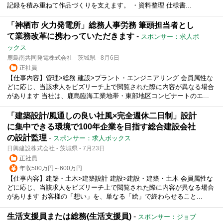
記録を積み重ねて作品づくりを支えます。 ・資料整理 仕様書...
「神栖市 火力発電所」総務人事労務 筆頭担当者とし
て業務改革に携わっていただきます
-
スポンサー：求人ボ
ックス
鹿島南共同発電株式会社 - 茨城県 - 8月6日
正社員
【仕事内容】管理>総務 建設>プラント・エンジニアリング 会員属性な
どに応じ、当該求人をビズリーチ上で閲覧された際に内容が異なる場合
があります 当社は、鹿島臨海工業地帯・東部地区コンビナートのエ...
「建築設計/風通しの良い社風×完全週休二日制」設計
に集中できる環境で100年企業を目指す総合建設会社
の設計監理
-
スポンサー：求人ボックス
日興建設株式会社 - 茨城県 - 7月23日
正社員
年収500万円～600万円
【仕事内容】建築・土木>建築設計 建設>建設・建築・土木 会員属性な
どに応じ、当該求人をビズリーチ上で閲覧された際に内容が異なる場合
があります お客様の「想い」を、単なる「絵」で終わらせること...
生活支援員または総務(生活支援員)
-
スポンサー：ジョブ