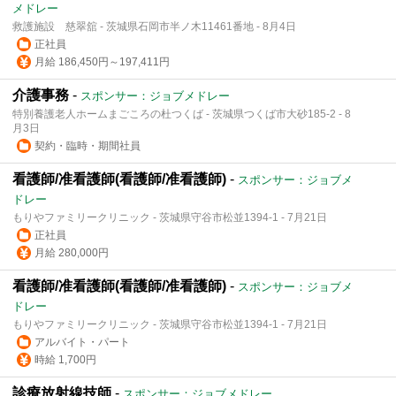
メドレー
救護施設 慈翠舘 - 茨城県石岡市半ノ木11461番地 - 8月4日
正社員
月給 186,450円～197,411円
介護事務
-
スポンサー：ジョブメドレー
特別養護老人ホームまごころの杜つくば - 茨城県つくば市大砂185-2 - 8
月3日
契約・臨時・期間社員
看護師/准看護師(看護師/准看護師)
-
スポンサー：ジョブメ
ドレー
もりやファミリークリニック - 茨城県守谷市松並1394-1 - 7月21日
正社員
月給 280,000円
看護師/准看護師(看護師/准看護師)
-
スポンサー：ジョブメ
ドレー
もりやファミリークリニック - 茨城県守谷市松並1394-1 - 7月21日
アルバイト・パート
時給 1,700円
診療放射線技師
-
スポンサー：ジョブメドレー