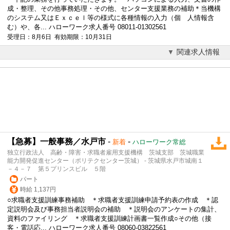
成・整理、その他事務処理・その他、センター支援業務の補助＊当機構
のシステム又はＥｘｃｅｌ等の様式に各種情報の入力（個 人情報含
む）や、各... ハローワーク求人番号 08011-01302561
受理日：8月6日 有効期限：10月31日
関連求人情報
【急募】一般事務／水戸市
-
-
新着
ハローワーク常総
独立行政法人 高齢・障害・求職者雇用支援機構 茨城支部 茨城職業
能力開発促進センター（ポリテクセンター茨城） - 茨城県水戸市城南１
－４－７ 第５プリンスビル ５階
パート
時給 1,137円
○求職者支援訓練
事務補助
＊求職者支援訓練申請予約表の作成 ＊認
定説明会及び事務担当者説明会の補助 ＊説明会のアンケートの集計、
資料のファイリング ＊求職者支援訓練計画書一覧作成○その他（接
客・電話応... ハローワーク求人番号 08060-03822561