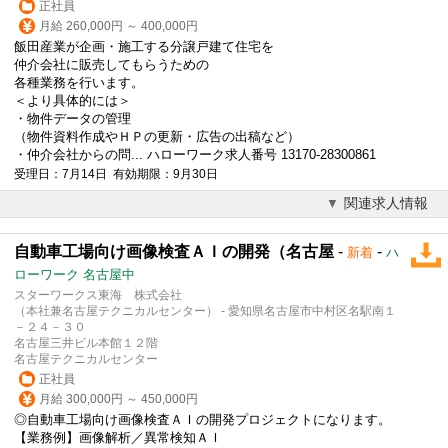
正社員
月給 260,000円 ～ 400,000円
飯田産業が企画・施工する分譲戸建て住宅を
仲介会社に販売してもらうための
各種業務を行います。
＜より具体的には＞
・物件データの管理
（物件資料作成やＨＰの更新・広告の出稿など）
・仲介会社からの問... ハローワーク求人番号 13170-28300861
受理日：7月14日 有効期限：9月30日
関連求人情報
自動車工場向け画像検査ＡＩの開発（名古屋
-
-
新着
ハ
ローワーク 名古屋中
スターワークス東海 株式会社
（本社兼名古屋テクニカルセンター） - 愛知県名古屋市中村区名駅南１
－２４－３０
名古屋三井ビル本館１２階
名古屋テクニカルセンター
正社員
月給 300,000円 ～ 450,000円
◎自動車工場向け画像検査ＡＩの開発プロジェクトになります。
【業務例】画像解析／異常検知ＡＩ