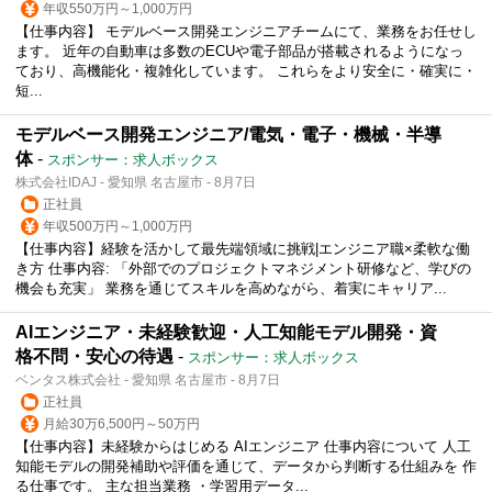
年収550万円～1,000万円
【仕事内容】 モデルベース開発エンジニアチームにて、業務をお任せし
ます。 近年の自動車は多数のECUや電子部品が搭載されるようになっ
ており、高機能化・複雑化しています。 これらをより安全に・確実に・
短...
モデルベース開発エンジニア/電気・電子・機械・半導
体
-
スポンサー：求人ボックス
株式会社IDAJ - 愛知県 名古屋市 - 8月7日
正社員
年収500万円～1,000万円
【仕事内容】経験を活かして最先端領域に挑戦|エンジニア職×柔軟な働
き方 仕事内容: 「外部でのプロジェクトマネジメント研修など、学びの
機会も充実」 業務を通じてスキルを高めながら、着実にキャリア...
AIエンジニア・未経験歓迎・人工知能モデル開発・資
格不問・安心の待遇
-
スポンサー：求人ボックス
ベンタス株式会社 - 愛知県 名古屋市 - 8月7日
正社員
月給30万6,500円～50万円
【仕事内容】未経験からはじめる AIエンジニア 仕事内容について 人工
知能モデルの開発補助や評価を通じて、データから判断する仕組みを 作
る仕事です。 主な担当業務 ・学習用データ...