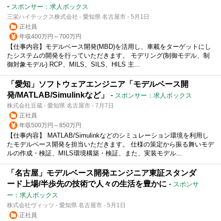
-
スポンサー：求人ボックス
三栄ハイテックス株式会社 - 愛知県 名古屋市 - 5月1日
正社員
年収400万円～700万円
【仕事内容】モデルベース開発(MBD)を活用し、車載をターゲットにし
たシステムの開発を行っていただきます。 モデリング(制御モデル、制
御対象モデル) RCP、MILS、SILS、HILS 主...
「愛知」ソフトウェアエンジニア「モデルベース開
発/MATLAB/Simulinkなど」
-
スポンサー：求人ボックス
株式会社豆蔵 - 愛知県 名古屋市 - 7月7日
正社員
年収500万円～850万円
【仕事内容】 MATLAB/Simulinkなどのシミュレーション環境を利用し
たモデルベース開発を担当いただきます。 仕様の策定から振る舞いモデ
ルの作成・検証、MILS環境構築・検証、また、実装モデル...
「名古屋」モデルベース開発エンジニア東証スタンダ
ード上場/半歩先の技術で人々の生活を豊かに
-
スポンサ
ー：求人ボックス
株式会社ヴィッツ - 愛知県 名古屋市 - 5月1日
正社員