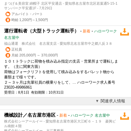
まつげ＆美容室 綿帽子 北区平安通店 - 愛知県名古屋市北区若葉通5-15-1
サンパーク平安通1F - 7月29日
アルバイト・パート
時給 1,200円～1,500円
運行運転者（大型トラック運転手）
-
-
新着
ハローワーク
名古屋中
福山通運 株式会社 名古屋支店 - 愛知県北名古屋市中之郷八反３８
正社員
月給 205,000円 ～ 370,000円
１０ｔトラックに荷物を積み込み指定の支店・営業所まで運転しま
す。（主に関東方面）
荷物はフォークリフトを使用して積み込みをするパレット物から
書類まで様々です。
２～３ヶ月は先輩社員の横乗りをして、... ハローワーク求人番号
23020-49986861
受理日：8月1日 有効期限：10月31日
関連求人情報
機械設計／名古屋市港区
-
-
新着
ハローワーク 名古屋中
株式会社シーアールイー - 愛知県名古屋市港区大江町６－１９ 菱興ビ
ル南館４階
株式会社シーアールイー 大江事務所