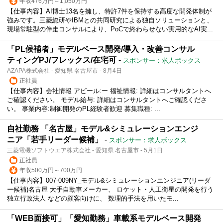
年収476万円～1,050万円
【仕事内容】AI博士13名を擁し、特許7件を保持する高度な開発体制が
強みです。三菱総研やIBMとの共同研究による独自ソリューションと、
現場常駐型の伴走コンサルにより、PoCで終わらせない実用的なAI実...
「PL候補者」モデルベース開発/導入・改善コンサル
ティングPJ/フレックス/在宅可
-
スポンサー：求人ボックス
AZAPA株式会社 - 愛知県 名古屋市 - 8月4日
正社員
【仕事内容】会社情報 アピール:ー 福祉情報: 詳細はコンサルタントへ
ご確認ください。 モデル給与: 詳細はコンサルタントへご確認くださ
い。 事業内容:制御開発のPL経験者歓迎 募集職種: ...
自社勤務 「名古屋」モデル&シミュレーションエンジ
ニア「若手リーダー候補」
-
スポンサー：求人ボックス
三菱電機ソフトウエア株式会社 - 愛知県 名古屋市 - 5月1日
正社員
年収500万円～700万円
【仕事内容】007-009NY_モデル&シミュレーションエンジニア(リーダ
ー候補)名古屋 大手自動車メーカー、 ロケット・人工衛星の開発を行う
独立行政法人 などの顧客向けに、 数理的手法を用いたモ...
「WEB面接可」「愛知勤務」車載系モデルベース開発