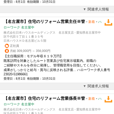
受理日：8月1日 有効期限：10月31日
関連求人情報
【名古屋市】住宅のリフォーム営業主任※管
-
-
新着
ハ
ローワーク 名古屋中
株式会社日本ハウスホールディングス 名古屋支店 - 愛知県名古屋市中
区千代田５丁目１１番３５号
日本ハウスＨＤ名古屋ビル５階
正社員
月給 309,000円 ～ 356,000円
【主任職採用：
モデル
年収６１９万円】
既客訪問を対象としたルート営業及び住宅展示場案内。前職の
ご経験やスキルを存分に発揮し、管理職登用を目指してください。
成果がしっかりと給与・賞与に反映される評価... ハローワーク求人番号
23020-51986661
受理日：8月1日 有効期限：10月31日
関連求人情報
【名古屋市】住宅のリフォーム営業係長※管
-
-
新着
ハ
ローワーク 名古屋中
株式会社日本ハウスホールディングス 名古屋支店 - 愛知県名古屋市中
区千代田５丁目１１番３５号