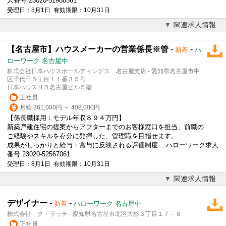
人番号 23020-51988561
受理日：8月1日 有効期限：10月31日
関連求人情報
【名古屋市】ハウスメーカーの営業係長※管
-
-
新着
ハ
ローワーク 名古屋中
株式会社日本ハウスホールディングス 名古屋支店 - 愛知県名古屋市中
区千代田５丁目１１番３５号
日本ハウスＨＤ名古屋ビル５階
正社員
月給 361,000円 ～ 408,000円
【係長職採用：
モデル
年収８９４万円】
新築戸建住宅の提案からアフターまでのお客様窓口を担当、前職の
ご経験やスキルを存分に発揮した、管理職を目指せます。
成果がしっかりと給与・賞与に反映される評価制度... ハローワーク求人
番号 23020-52567061
受理日：8月1日 有効期限：10月31日
関連求人情報
デザイナー
-
-
新着
ハローワーク 名古屋中
株式会社 ク・ラッチ - 愛知県名古屋市北区大杉３丁目１７－８
正社員