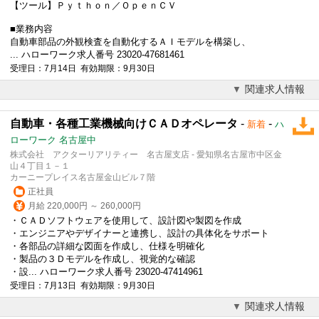
【ツール】Ｐｙｔｈｏｎ／ＯｐｅｎＣＶ
■業務内容
自動車部品の外観検査を自動化するＡＩ
モデル
を構築し、
... ハローワーク求人番号 23020-47681461
受理日：7月14日 有効期限：9月30日
関連求人情報
自動車・各種工業機械向けＣＡＤオペレータ
-
-
新着
ハ
ローワーク 名古屋中
株式会社 アクターリアリティー 名古屋支店 - 愛知県名古屋市中区金
山４丁目１－１
カーニープレイス名古屋金山ビル７階
正社員
月給 220,000円 ～ 260,000円
・ＣＡＤソフトウェアを使用して、設計図や製図を作成
・エンジニアやデザイナーと連携し、設計の具体化をサポート
・各部品の詳細な図面を作成し、仕様を明確化
・製品の３Ｄ
モデル
を作成し、視覚的な確認
・設... ハローワーク求人番号 23020-47414961
受理日：7月13日 有効期限：9月30日
関連求人情報