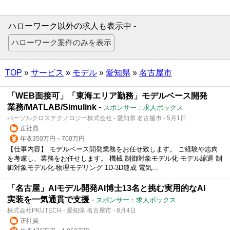
ハローワーク以外の求人も表示中 -
TOP
»
サービス
»
モデル
»
愛知県
»
名古屋市
「WEB面接可」「東海エリア勤務」モデルベース開発
業務/MATLAB/Simulink
-
スポンサー：求人ボックス
パーソルクロステクノロジー株式会社 - 愛知県 名古屋市 - 5月1日
正社員
年収350万円～700万円
【仕事内容】 モデルベース開発業務をお任せ致します。 ご経験や志向
を考慮し、業務をお任せします。 機械 制御対象モデル化-モデル縮退 制
御対象モデル化-物理モデリング 1D-3D連成 電気...
「名古屋」AIモデル開発AI博士13名と挑む実用的なAI
実装を一気通貫で支援
-
スポンサー：求人ボックス
株式会社PKUTECH - 愛知県 名古屋市 - 8月4日
正社員