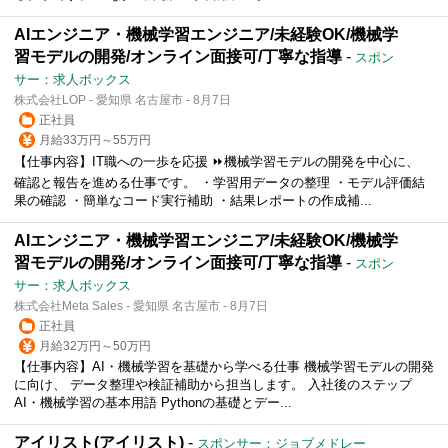
AIエンジニア・機械学習エンジニア/未経験OK/機械学
習モデルの開発/オンライン面接可/丁寧な指導
-
スポン
サー：求人ボックス
株式会社LOP - 愛知県 名古屋市 - 8月7日
正社員
月給33万円～55万円
【仕事内容】IT職への一歩を応援 ⏩機械学習モデルの開発を中心に、
確認と報告を進める仕事です。 ・学習用データの整理 ・モデル評価結
果の確認 ・簡単なコード実行補助 ・結果レポートの作成補...
AIエンジニア・機械学習エンジニア/未経験OK/機械学
習モデルの開発/オンライン面接可/丁寧な指導
-
スポン
サー：求人ボックス
株式会社Meta Sales - 愛知県 名古屋市 - 8月7日
正社員
月給32万円～50万円
【仕事内容】AI・機械学習を基礎から学べる仕事 機械学習モデルの開発
に向け、 データ整理や検証補助から担当します。 入社後のステップ
AI・機械学習の基本用語 Pythonの基礎とデー...
アイリスト(アイリスト)
-
スポンサー：ジョブメドレー