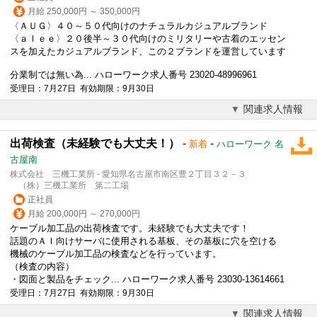
月給 250,000円 ～ 350,000円
〈ＡＵＧ〉４０～５０代向けのナチュラルカジュアルブランド
〈ａｌｅｅ〉２０後半～３０代向けのミリタリーや古着のエッセン
スを加えたカジュアルブランド、この２ブランドを運営しています
分業制では無い為... ハローワーク求人番号 23020-48996961
受理日：7月27日 有効期限：9月30日
関連求人情報
出荷検査（未経験でも大丈夫！）
-
-
新着
ハローワーク 名
古屋南
株式会社 三機工業所 - 愛知県名古屋市南区豊２丁目３２－３
（株）三機工業所 第二工場
正社員
月給 200,000円 ～ 270,000円
ケーブル加工品の出荷検査です。未経験でも大丈夫です！
話題のＡＩ向けサーバに使用される基板、その基板に穴を空ける
機械のケーブル加工品の検査などを行っています。
（検査の内容）
・図面と製品をチェック... ハローワーク求人番号 23030-13614661
受理日：7月27日 有効期限：9月30日
関連求人情報