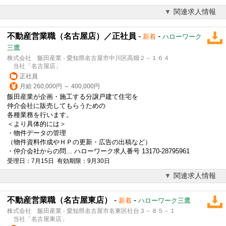
関連求人情報
不動産営業職（名古屋店）／正社員
-
-
新着
ハローワーク
三鷹
株式会社 飯田産業 - 愛知県名古屋市中川区高畑２－１６４
当社「名古屋店」
正社員
月給 260,000円 ～ 400,000円
飯田産業が企画・施工する分譲戸建て住宅を
仲介会社に販売してもらうための
各種業務を行います。
＜より具体的には＞
・物件データの管理
（物件資料作成やＨＰの更新・広告の出稿など）
・仲介会社からの問... ハローワーク求人番号 13170-28795961
受理日：7月15日 有効期限：9月30日
関連求人情報
不動産営業職（名古屋東店）
-
-
新着
ハローワーク三鷹
株式会社 飯田産業 - 愛知県名古屋市名東区社台３－８５－１
当社「名古屋東店」