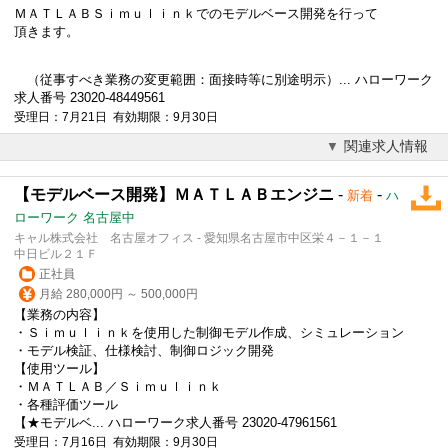
ＭＡＴＬＡＢＳｉｍｕｌｉｎｋでの
モデル
ベース開発を行って
頂きます。
（従事すべき業務の変更範囲：面接時等に別途明示）... ハローワーク
求人番号 23020-48449561
受理日：7月21日 有効期限：9月30日
関連求人情報
【モデルベース開発】ＭＡＴＬＡＢエンジニ
-
-
新着
ハ
ローワーク 名古屋中
キャル株式会社 名古屋オフィス - 愛知県名古屋市中区栄４－１－１
中日ビル２１Ｆ
正社員
月給 280,000円 ～ 500,000円
【業務の内容】
・Ｓｉｍｕｌｉｎｋを使用した制御
モデル
作成、シミュレーション
・
モデル
検証、仕様検討、制御ロジック開発
【使用ツール】
・ＭＡＴＬＡＢ／Ｓｉｍｕｌｉｎｋ
・各種評価ツール
【★
モデル
ベ... ハローワーク求人番号 23020-47961561
受理日：7月16日 有効期限：9月30日