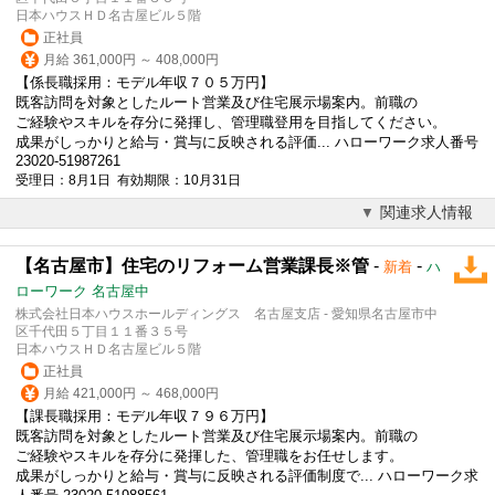
日本ハウスＨＤ名古屋ビル５階
正社員
月給 361,000円 ～ 408,000円
【係長職採用：
モデル
年収７０５万円】
既客訪問を対象としたルート営業及び住宅展示場案内。前職の
ご経験やスキルを存分に発揮し、管理職登用を目指してください。
成果がしっかりと給与・賞与に反映される評価... ハローワーク求人番号
23020-51987261
受理日：8月1日 有効期限：10月31日
関連求人情報
【名古屋市】住宅のリフォーム営業課長※管
-
-
新着
ハ
ローワーク 名古屋中
株式会社日本ハウスホールディングス 名古屋支店 - 愛知県名古屋市中
区千代田５丁目１１番３５号
日本ハウスＨＤ名古屋ビル５階
正社員
月給 421,000円 ～ 468,000円
【課長職採用：
モデル
年収７９６万円】
既客訪問を対象としたルート営業及び住宅展示場案内。前職の
ご経験やスキルを存分に発揮した、管理職をお任せします。
成果がしっかりと給与・賞与に反映される評価制度で... ハローワーク求