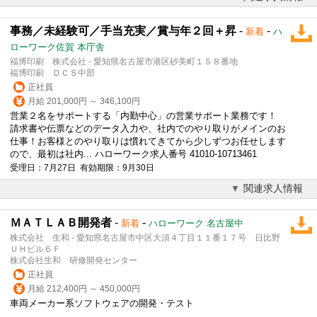
事務／未経験可／手当充実／賞与年２回＋昇
-
-
新着
ハ
ローワーク佐賀 本庁舎
福博印刷 株式会社 - 愛知県名古屋市港区砂美町１５８番地
福博印刷 ＤＣＳ中部
正社員
月給 201,000円 ～ 346,100円
営業２名をサポートする「内勤中心」の営業サポート業務です！
請求書や伝票などのデータ入力や、社内でのやり取りがメインのお
仕事！お客様とのやり取りは慣れてきてから少しずつお任せします
ので、最初は社内... ハローワーク求人番号 41010-10713461
受理日：7月27日 有効期限：9月30日
関連求人情報
ＭＡＴＬＡＢ開発者
-
-
新着
ハローワーク 名古屋中
株式会社 生和 - 愛知県名古屋市中区大須４丁目１１番１７号 日比野
ＵＨビル６Ｆ
株式会社生和 研修開発センター
正社員
月給 212,400円 ～ 450,000円
車両メーカー系ソフトウェアの開発・テスト