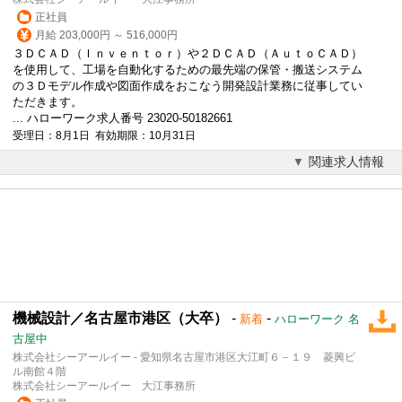
正社員
月給 203,000円 ～ 516,000円
３ＤＣＡＤ（Ｉｎｖｅｎｔｏｒ）や２ＤＣＡＤ（ＡｕｔｏＣＡＤ）
を使用して、工場を自動化するための最先端の保管・搬送システム
の３Ｄ
モデル
作成や図面作成をおこなう開発設計業務に従事してい
ただきます。
... ハローワーク求人番号 23020-50182661
受理日：8月1日 有効期限：10月31日
関連求人情報
機械設計／名古屋市港区（大卒）
-
-
新着
ハローワーク 名
古屋中
株式会社シーアールイー - 愛知県名古屋市港区大江町６－１９ 菱興ビ
ル南館４階
株式会社シーアールイー 大江事務所