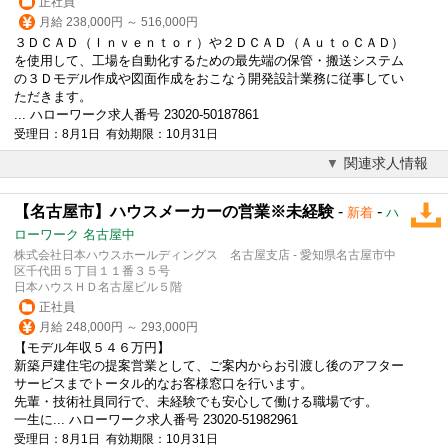
正社員
月給 238,000円 ～ 516,000円
３ＤＣＡＤ（Ｉｎｖｅｎｔｏｒ）や２ＤＣＡＤ（ＡｕｔｏＣＡＤ）
を使用して、工場を自動化するための最先端の保管・搬送システム
の３Ｄ
モデル
作成や図面作成をおこなう開発設計業務に従事してい
ただきます。
... ハローワーク求人番号 23020-50187861
受理日：8月1日 有効期限：10月31日
関連求人情報
【名古屋市】ハウスメーカーの営業※未経験
-
-
新着
ハ
ローワーク 名古屋中
株式会社日本ハウスホールディングス 名古屋支店 - 愛知県名古屋市中
区千代田５丁目１１番３５号
日本ハウスＨＤ名古屋ビル５階
正社員
月給 248,000円 ～ 293,000円
【
モデル
年収５４６万円】
新築戸建住宅の提案営業として、ご案内からお引渡し後のアフター
サービスまでトータル的なお客様窓口を行います。
先輩・技術社員同行で、未経験でも安心して働ける職場です。
一生に... ハローワーク求人番号 23020-51982961
受理日：8月1日 有効期限：10月31日