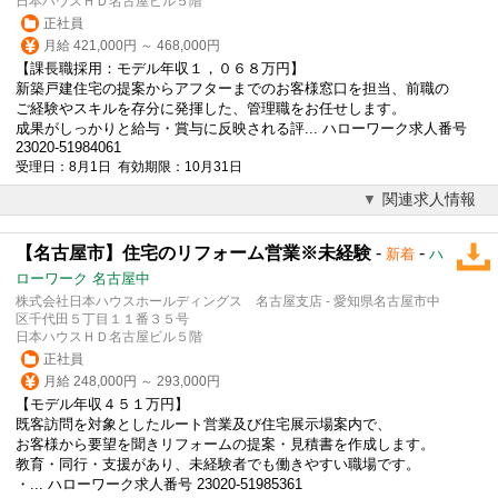
日本ハウスＨＤ名古屋ビル５階
正社員
月給 421,000円 ～ 468,000円
【課長職採用：
モデル
年収１，０６８万円】
新築戸建住宅の提案からアフターまでのお客様窓口を担当、前職の
ご経験やスキルを存分に発揮した、管理職をお任せします。
成果がしっかりと給与・賞与に反映される評... ハローワーク求人番号
23020-51984061
受理日：8月1日 有効期限：10月31日
関連求人情報
【名古屋市】住宅のリフォーム営業※未経験
-
-
新着
ハ
ローワーク 名古屋中
株式会社日本ハウスホールディングス 名古屋支店 - 愛知県名古屋市中
区千代田５丁目１１番３５号
日本ハウスＨＤ名古屋ビル５階
正社員
月給 248,000円 ～ 293,000円
【
モデル
年収４５１万円】
既客訪問を対象としたルート営業及び住宅展示場案内で、
お客様から要望を聞きリフォームの提案・見積書を作成します。
教育・同行・支援があり、未経験者でも働きやすい職場です。
・... ハローワーク求人番号 23020-51985361