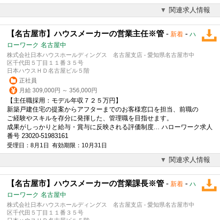
関連求人情報
【名古屋市】ハウスメーカーの営業主任※管
-
-
新着
ハ
ローワーク 名古屋中
株式会社日本ハウスホールディングス 名古屋支店 - 愛知県名古屋市中
区千代田５丁目１１番３５号
日本ハウスＨＤ名古屋ビル５階
正社員
月給 309,000円 ～ 356,000円
【主任職採用：
モデル
年収７２５万円】
新築戸建住宅の提案からアフターまでのお客様窓口を担当、前職の
ご経験やスキルを存分に発揮した、管理職を目指せます。
成果がしっかりと給与・賞与に反映される評価制度... ハローワーク求人
番号 23020-51983161
受理日：8月1日 有効期限：10月31日
関連求人情報
【名古屋市】ハウスメーカーの営業課長※管
-
-
新着
ハ
ローワーク 名古屋中
株式会社日本ハウスホールディングス 名古屋支店 - 愛知県名古屋市中
区千代田５丁目１１番３５号