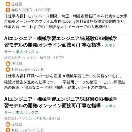
正社員
年収500万円～1,000万円
【仕事内容】モデルベース開発・埼玉・朝霞市勤務|日本を代表する大手
自動車メーカーでのプライム案件!|Udemy無料&資格取得支援制度あり
仕事内容: ーこれまでのご経験を大手メーカーでの大規模PJT...
AIエンジニア・機械学習エンジニア/未経験OK/機械学
習モデルの開発/オンライン面接可/丁寧な指導
-
スポン
サー：求人ボックス
株式会社ELシステム - 埼玉県 - 8月7日
正社員
月給33万円～55万円
【仕事内容】IT職への一歩を応援 ⏩機械学習モデルの開発を中心に、
確認と報告を進める仕事です。 ・学習用データの整理 ・モデル評価結
果の確認 ・簡単なコード実行補助 ・結果レポートの作成補...
AIエンジニア・機械学習エンジニア/未経験OK/機械学
習モデルの開発/オンライン面接可/丁寧な指導
-
スポン
サー：求人ボックス
株式会社キソシン - 埼玉県 - 8月7日
正社員
月給33万円～55万円