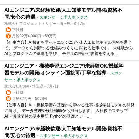
AIエンジニア/未経験歓迎/人工知能モデル開発/資格不
問/安心の待遇
-
スポンサー：求人ボックス
株式会社プロジェクトトリガー - 埼玉県 - 8月7日
正社員
月給32万4,900円～59万円
【仕事内容】AI技術を学べるエンジニアへ! 人工知能モデル開発を通じ
て、 データから判断する仕組みづくりに 関わる仕事です。 未経験から
AIとプログラムの基礎を学び、 モデルの検証や改善を支える...
AIエンジニア・機械学習エンジニア/未経験OK/機械学
習モデルの開発/オンライン面接可/丁寧な指導
-
スポン
サー：求人ボックス
株式会社alBee - 埼玉県 - 8月7日
正社員
月給32万円～50万円
【仕事内容】AI・機械学習を基礎から学べる仕事 機械学習モデルの開発
に向け、 データ整理や検証補助から担当します。 入社後のステップ
AI・機械学習の基本用語 Pythonの基礎とデー...
AIエンジニア/未経験歓迎/人工知能モデル開発/資格不
問/安心の待遇
-
スポンサー：求人ボックス