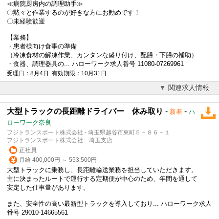
≪病院厨房内の調理助手≫
〇黙々と作業するのが好きな方にお勧めです！
〇未経験歓迎
【業務】
・患者様向け食事の準備
（冷凍食材の解凍作業、カンタンな盛り付け、配膳・下膳の補助）
・食器、調理器具の... ハローワーク求人番号 11080-07269961
受理日：8月4日 有効期限：10月31日
関連求人情報
大型トラックの長距離ドライバー 休み取り
-
-
新着
ハ
ローワーク奈良
フジトランスポート株式会社 - 埼玉県越谷市東町５－８６－１
フジトランスポート株式会社 埼玉支店
正社員
月給 400,000円 ～ 553,500円
大型トラックに乗務し、長距離輸送業務を担当していただきます。
主に決まったルートで運行する定期便が中心のため、年間を通して
安定した仕事量があります。
また、安全性の高い最新型トラックを導入しており... ハローワーク求人
番号 29010-14665561