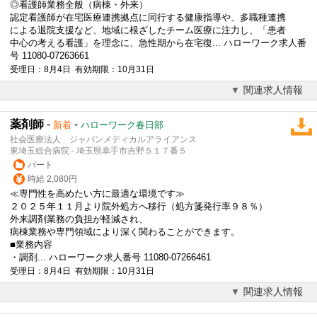
◎看護師業務全般（病棟・外来）
認定看護師が在宅医療連携拠点に同行する健康指導や、多職種連携
による退院支援など、地域に根ざしたチーム医療に注力し、「患者
中心の考える看護」を理念に、急性期から在宅復... ハローワーク求人番
号 11080-07263661
受理日：8月4日 有効期限：10月31日
関連求人情報
薬剤師
-
-
新着
ハローワーク春日部
社会医療法人 ジャパンメディカルアライアンス
東埼玉総合病院 - 埼玉県幸手市吉野５１７番５
パート
時給 2,080円
≪専門性を高めたい方に最適な環境です≫
２０２５年１１月より院外処方へ移行（処方箋発行率９８％）
外来調剤業務の負担が軽減され、
病棟業務や専門領域により深く関わることができます。
■業務内容
・調剤... ハローワーク求人番号 11080-07266461
受理日：8月4日 有効期限：10月31日
関連求人情報