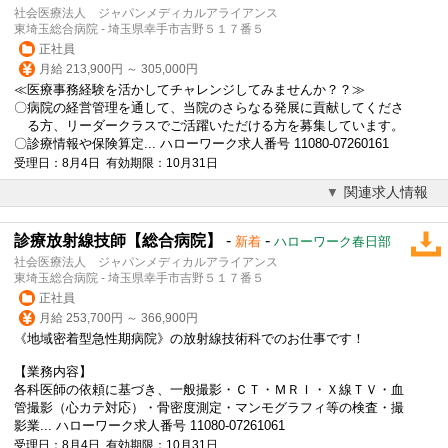
社会医療法人 ジャパンメディカルアライアンス
東埼玉総合病院 - 埼玉県幸手市吉野５１７番５
正社員
月給 213,900円 ～ 305,000円
≪医療事務経験を活かしてチャレンジしてみませんか？？≫
〇病院の経営管理を通して、当院のさらなる発展に貢献してくださ
る方、リーダークラスでご活躍いただける方を募集しています。
〇診療情報や保険算定... ハローワーク求人番号 11080-07260161
受理日：8月4日 有効期限：10月31日
関連求人情報
診療放射線技師【総合病院】
-
-
新着
ハローワーク春日部
社会医療法人 ジャパンメディカルアライアンス
東埼玉総合病院 - 埼玉県幸手市吉野５１７番５
正社員
月給 253,700円 ～ 366,900円
《地域密着型急性期病院》の放射線技術科でのお仕事です！
【業務内容】
各科医師の依頼に基づき、一般撮影・ＣＴ・ＭＲＩ・Ｘ線ＴＶ・血
管撮影（心カテ対応）・骨密度測定・マンモグラフィ等の検査・撮
影業... ハローワーク求人番号 11080-07261061
受理日：8月4日 有効期限：10月31日