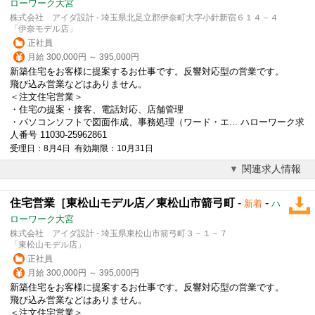
ローワーク大宮
株式会社 アイダ設計 - 埼玉県北足立郡伊奈町大字小針新宿６１４－４
「伊奈モデル店」
正社員
月給 300,000円 ～ 395,000円
新築住宅をお客様に提案するお仕事です。反響対応型の営業です。
飛び込み営業などはありません。
＜注文住宅営業＞
・住宅の提案・接客、電話対応、店舗管理
・パソコンソフトで図面作成、事務処理（ワード・エ... ハローワーク求
人番号 11030-25962861
受理日：8月4日 有効期限：10月31日
関連求人情報
住宅営業［東松山モデル店／東松山市箭弓町
-
-
新着
ハ
ローワーク大宮
株式会社 アイダ設計 - 埼玉県東松山市箭弓町３－１－７
「東松山モデル店」
正社員
月給 300,000円 ～ 395,000円
新築住宅をお客様に提案するお仕事です。反響対応型の営業です。
飛び込み営業などはありません。
＜注文住宅営業＞