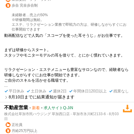
歩合 完全歩合制
未経験者…売上の50%
※研修期間は無給。
エステ、リラクゼーション業務で即戦力の方は、研修しながらすぐにお
仕事開始できます
動画配信などで人気の「スコープを使った耳そうじ」がお仕事です。
まずは研修からスタート。
スタッフやモニターモデルの耳を借りて、とにかく慣れていきます。
リラクゼーション・エステメニューも豊富なサロンなので、経験者なら
研修しながらすぐにお仕事が開始できます。
ご自分のスキルを活かせる職場です。
...
平日休み
土日休み
週休2日
年間休日120日以上
残業なし
8月10日までに結果通知が届きます
不動産営業
-
-
新着
求人サイトQ-JiN
株式会社草加市民ハウジング 草加西口店 - 草加市氷川町2133-6 - 8月03
日
正社員
月給25万円以上