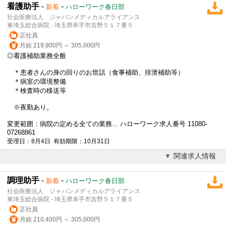
看護助手
-
-
新着
ハローワーク春日部
社会医療法人 ジャパンメディカルアライアンス
東埼玉総合病院 - 埼玉県幸手市吉野５１７番５
正社員
月給 219,900円 ～ 305,000円
◎看護補助業務全般
＊患者さんの身の回りのお世話（食事補助、排泄補助等）
＊病室の環境整備
＊検査時の移送等
※夜勤あり。
変更範囲：病院の定める全ての業務... ハローワーク求人番号 11080-
07268861
受理日：8月4日 有効期限：10月31日
関連求人情報
調理助手
-
-
新着
ハローワーク春日部
社会医療法人 ジャパンメディカルアライアンス
東埼玉総合病院 - 埼玉県幸手市吉野５１７番５
正社員
月給 210,400円 ～ 305,000円