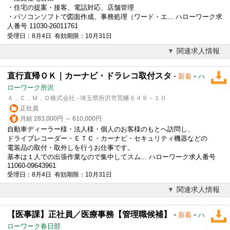
・住宅の提案・接客、電話対応、店舗管理
・パソコンソフトで図面作成、事務処理（ワード・エ... ハローワーク求
人番号 11030-26011761
受理日：8月4日 有効期限：10月31日
関連求人情報
直行直帰ＯＫ｜カーナビ・ドラレコ取付スタ
-
-
新着
ハ
ローワーク所沢
Ａ．Ｃ．Ｍ．Ｄ株式会社 - 埼玉県所沢市荒幡６４９－１０
正社員
月給 283,000円 ～ 610,000円
自動車ディーラー様・法人様・個人のお客様のもとへ訪問し、
ドライブレコーダー・ＥＴＣ・カーナビ・セキュリティ機器などの
電装品の取付・取外しを行うお仕事です。
基本は１人での出張作業なので集中してスム... ハローワーク求人番号
11060-09643961
受理日：8月4日 有効期限：10月31日
関連求人情報
【医事課】正社員／医療事務【管理職候補】
-
-
新着
ハ
ローワーク春日部