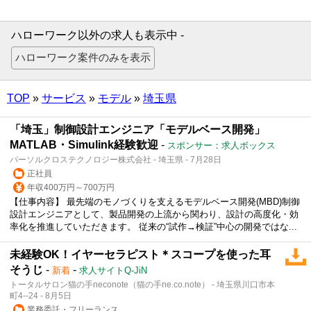
ハローワーク以外の求人も表示中 -
TOP
»
サービス
»
モデル
»
埼玉県
「埼玉」制御設計エンジニア「モデルベース開発」
MATLAB・Simulink経験歓迎
-
スポンサー：求人ボックス
パーソルクロステクノロジー株式会社 - 埼玉県 - 7月28日
正社員
年収400万円～700万円
【仕事内容】 最先端のモノづくりを支えるモデルベース開発(MBD)制御
設計エンジニアとして、製品開発の上流から関わり、設計の高度化・効
率化を推進していただきます。 従来の“試作→検証”中心の開発ではな...
未経験OK！イヤーセラピスト＊スコープを使った耳
そうじ
-
-
新着
求人サイトQ-JiN
トータルサロン猫の手neconote（猫の手ne.co.note） - 埼玉県川口市本
町4--24 - 8月5日
業務委託・フリーランス