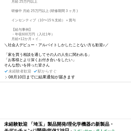
月給 25万円以上
研修中 月給 25万円以上 (研修期間 3 ヶ月 )
インセンティブ（10〜15％支給）＋賞与
【給与事例】
・年収600万円（入社1年）
月給×12か月＋イ...
＼社会人デビュー・アルバイトしかしたことない方も歓迎♪／
「家を買う相談を通してその人の人生に関われる」
「お客様とより深くお付き合いをしたい」
そんな想いを持った皆さん
未経験者歓迎
駅からすぐ
08月10日までに結果通知が届きます
未経験歓迎 「埼玉」製品開発/理化学機器の新製品・
モデルチェンジ開発/年休138日
-
スポンサー：求人ボック