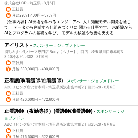
株式会社LOP - 埼玉県 - 8月6日
正社員
月給29万1,400円～57万円
【仕事内容】AI技術を学べるエンジニアへ! 人工知能モデル開発を通じ
て、 データから判断する仕組みづくりに 関わる仕事です。 未経験から
AIとプログラムの基礎を学び、 モデルの検証や改善を支える...
アイリスト
-
スポンサー：ジョブメドレー
眉毛＆まつ毛パーマ専門店 Berry【ベリー】川口店 - 埼玉県川口市幸町3-
8-10鈴木ビル302 - 8月6日
正社員
月給 230,000円～400,000円
正看護師(看護師/准看護師)
-
スポンサー：ジョブメドレー
ABCリビング所沢宮本町 - 埼玉県所沢市宮本町2丁目25‐28 - 8月6日
正社員
月給 426,600円～472,600円
正看護師（夜勤専従）(看護師/准看護師)
-
スポンサー：ジ
ョブメドレー
ABCリビング所沢宮本町 - 埼玉県所沢市宮本町2丁目25‐28 - 8月6日
正社員
月給 476,600円～522,600円