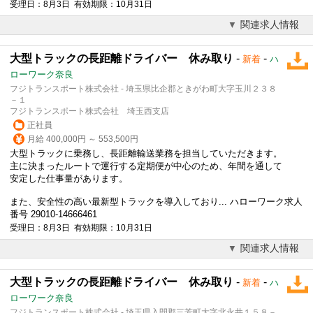
受理日：8月3日 有効期限：10月31日
関連求人情報
大型トラックの長距離ドライバー 休み取り
-
-
新着
ハ
ローワーク奈良
フジトランスポート株式会社 - 埼玉県比企郡ときがわ町大字玉川２３８
－１
フジトランスポート株式会社 埼玉西支店
正社員
月給 400,000円 ～ 553,500円
大型トラックに乗務し、長距離輸送業務を担当していただきます。
主に決まったルートで運行する定期便が中心のため、年間を通して
安定した仕事量があります。
また、安全性の高い最新型トラックを導入しており... ハローワーク求人
番号 29010-14666461
受理日：8月3日 有効期限：10月31日
関連求人情報
大型トラックの長距離ドライバー 休み取り
-
-
新着
ハ
ローワーク奈良
フジトランスポート株式会社 - 埼玉県入間郡三芳町大字北永井１５８－