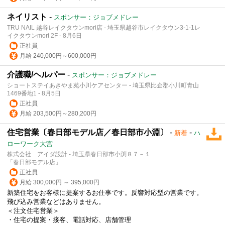
ネイリスト
-
スポンサー：ジョブメドレー
TRU NAIL 越谷レイクタウンmori店 - 埼玉県越谷市レイクタウン3-1-1レ
イクタウンmori 2F - 8月6日
正社員
月給 240,000円～600,000円
介護職/ヘルパー
-
スポンサー：ジョブメドレー
ショートステイあきやま苑小川ケアセンター - 埼玉県比企郡小川町青山
1469番地1 - 8月5日
正社員
月給 203,500円～280,200円
住宅営業〔春日部モデル店／春日部市小淵〕
-
-
新着
ハ
ローワーク大宮
株式会社 アイダ設計 - 埼玉県春日部市小渕８７－１
「春日部モデル店」
正社員
月給 300,000円 ～ 395,000円
新築住宅をお客様に提案するお仕事です。反響対応型の営業です。
飛び込み営業などはありません。
＜注文住宅営業＞
・住宅の提案・接客、電話対応、店舗管理