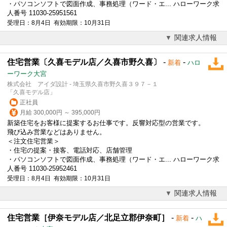
・パソコンソフトで図面作成、事務処理（ワード・エ... ハローワーク求
人番号 11030-25951561
受理日：8月4日 有効期限：10月31日
関連求人情報
住宅営業〔久喜モデル店／久喜市野久喜〕
-
-
新着
ハロ
ーワーク大宮
株式会社 アイダ設計 - 埼玉県久喜市野久喜３９７－１
「久喜モデル店」
正社員
月給 300,000円 ～ 395,000円
新築住宅をお客様に提案するお仕事です。反響対応型の営業です。
飛び込み営業などはありません。
＜注文住宅営業＞
・住宅の提案・接客、電話対応、店舗管理
・パソコンソフトで図面作成、事務処理（ワード・エ... ハローワーク求
人番号 11030-25952461
受理日：8月4日 有効期限：10月31日
関連求人情報
住宅営業［伊奈モデル店／北足立郡伊奈町］
-
-
新着
ハ