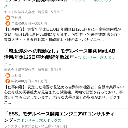
ス
ヤマト科学株式会社 - 埼玉県 - 5月19日
正社員
年収450万円～600万円
【仕事内容】 実質年間休日138日!年間休日126日+月に一度特別休暇が
支給 └毎月1週は週休3日制になります。 安定性・将来性抜群 官公庁・
東京大学・トヨタ自動車・川崎重工・味の素・パナソニッ...
「埼玉:県外への転勤なし」モデルベース開発 MatLAB
活用/年休125日/平均勤続年数20年
-
スポンサー：求人ボッ
クス
株式会社鷺宮製作所 - 埼玉県 - 5月1日
正社員
年収400万円～700万円
【仕事内容】 安定した需要が見込める自動制御機器と、自動車業界を中
心に今後の需要拡大が見込まれる試験機、両軸で経営を行っており、事
業がとても安定しています。 様々な大手企業との取引があり、ビジネ
ス...
「ESS」モデルベース開発エンジニア/ITコンサルティ
ング
-
スポンサー：求人ボックス
ランスタッド株式会社 - 埼玉県 - 7月13日