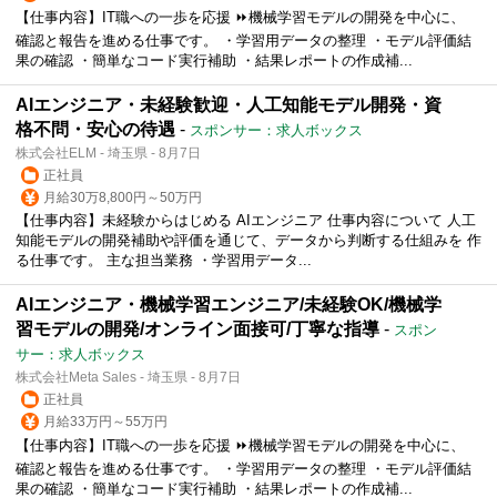
【仕事内容】IT職への一歩を応援 ⏩機械学習モデルの開発を中心に、
確認と報告を進める仕事です。 ・学習用データの整理 ・モデル評価結
果の確認 ・簡単なコード実行補助 ・結果レポートの作成補...
AIエンジニア・未経験歓迎・人工知能モデル開発・資
格不問・安心の待遇
-
スポンサー：求人ボックス
株式会社ELM - 埼玉県 - 8月7日
正社員
月給30万8,800円～50万円
【仕事内容】未経験からはじめる AIエンジニア 仕事内容について 人工
知能モデルの開発補助や評価を通じて、データから判断する仕組みを 作
る仕事です。 主な担当業務 ・学習用データ...
AIエンジニア・機械学習エンジニア/未経験OK/機械学
習モデルの開発/オンライン面接可/丁寧な指導
-
スポン
サー：求人ボックス
株式会社Meta Sales - 埼玉県 - 8月7日
正社員
月給33万円～55万円
【仕事内容】IT職への一歩を応援 ⏩機械学習モデルの開発を中心に、
確認と報告を進める仕事です。 ・学習用データの整理 ・モデル評価結
果の確認 ・簡単なコード実行補助 ・結果レポートの作成補...