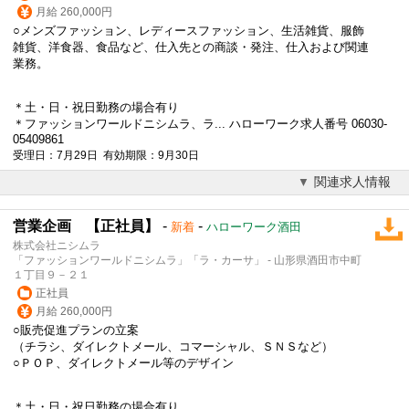
月給 260,000円
○メンズ
ファッション
、レディース
ファッション
、生活雑貨、服飾
雑貨、洋食器、食品など、仕入先との商談・発注、仕入および関連
業務。
＊土・日・祝日勤務の場合有り
＊
ファッション
ワールドニシムラ、ラ... ハローワーク求人番号 06030-
05409861
受理日：7月29日 有効期限：9月30日
関連求人情報
営業企画 【正社員】
-
-
新着
ハローワーク酒田
株式会社ニシムラ
「ファッションワールドニシムラ」「ラ・カーサ」 - 山形県酒田市中町
１丁目９－２１
正社員
月給 260,000円
○販売促進プランの立案
（チラシ、ダイレクトメール、コマーシャル、ＳＮＳなど）
○ＰＯＰ、ダイレクトメール等のデザイン
＊土・日・祝日勤務の場合有り