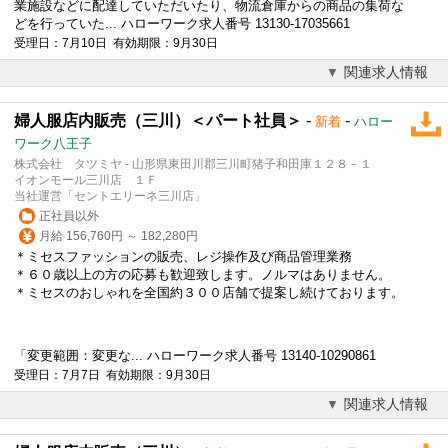
業施設などに配達していただいたり、物流倉庫からの商品の集荷な
どを行っていた... ハローワーク求人番号 13130-17035661
受理日：7月10日 有効期限：9月30日
関連求人情報
婦人服店内販売（三川）＜パート社員＞
-
-
新着
ハロー
ワーク八王子
株式会社 タツミヤ - 山形県東田川郡三川町猪子和田庫１２８－１
イオンモール三川店 １Ｆ
当社運営「セントエリーネ三川店」
正社員以外
月給 156,760円 ～ 182,280円
＊ミセス
ファッション
の販売、レジ操作及び商品管理業務
＊６０歳以上の方の応募も歓迎致します。ノルマはありません。
＊ミセスのおしゃれを全国約３００店舗で提案し続けております。
「変更範囲：変更な... ハローワーク求人番号 13140-10290861
受理日：7月7日 有効期限：9月30日
関連求人情報