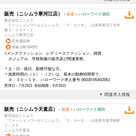
販売（ニシムラ寒河江店）
-
-
新着
ハローワーク酒田
株式会社ニシムラ
「ファッションワールドニシムラ」「ラ・カーサ」 - 山形県寒河江市本
楯３－１３７－１
ニシムラ寒河江店
正社員以外
月給 190,000円
○メンズ
ファッション
、レディース
ファッション
、雑貨、
カジュアル、学校制服の販売及び関連業務。
＊土・日・祝日、勤務可能な方。
＊就業時間の（１）・（２）は、基本の勤務時間帯で、
９：３０～１９... ハローワーク求人番号 06030-05402061
受理日：7月29日 有効期限：9月30日
関連求人情報
販売（ニシムラ天童店）
-
-
新着
ハローワーク酒田
株式会社ニシムラ
「ファッションワールドニシムラ」「ラ・カーサ」 - 山形県天童市桜町
２－２５
ニシムラ天童店