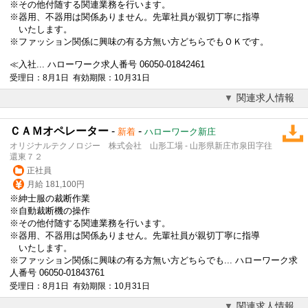
※その他付随する関連業務を行います。
※器用、不器用は関係ありません。先輩社員が親切丁寧に指導
いたします。
※
ファッション
関係に興味の有る方無い方どちらでもＯＫです。
≪入社... ハローワーク求人番号 06050-01842461
受理日：8月1日 有効期限：10月31日
関連求人情報
ＣＡＭオペレーター
-
-
新着
ハローワーク新庄
オリジナルテクノロジー 株式会社 山形工場 - 山形県新庄市泉田字往
還東７２
正社員
月給 181,100円
※紳士服の裁断作業
※自動裁断機の操作
※その他付随する関連業務を行います。
※器用、不器用は関係ありません。先輩社員が親切丁寧に指導
いたします。
※
ファッション
関係に興味の有る方無い方どちらでも... ハローワーク求
人番号 06050-01843761
受理日：8月1日 有効期限：10月31日
関連求人情報