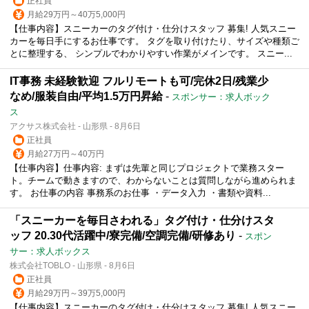
正社員
月給29万円～40万5,000円
【仕事内容】スニーカーのタグ付け・仕分けスタッフ 募集! 人気スニー
カーを毎日手にするお仕事です。 タグを取り付けたり、サイズや種類ご
とに整理する、 シンプルでわかりやすい作業がメインです。 スニー...
IT事務 未経験歓迎 フルリモートも可/完休2日/残業少
なめ/服装自由/平均1.5万円昇給
-
スポンサー：求人ボック
ス
アクサス株式会社 - 山形県 - 8月6日
正社員
月給27万円～40万円
【仕事内容】仕事内容: まずは先輩と同じプロジェクトで業務スター
ト。チームで動きますので、わからないことは質問しながら進められま
す。 お仕事の内容 事務系のお仕事 ・データ入力 ・書類や資料...
「スニーカーを毎日さわれる」タグ付け・仕分けスタ
ッフ 20.30代活躍中/寮完備/空調完備/研修あり
-
スポン
サー：求人ボックス
株式会社TOBLO - 山形県 - 8月6日
正社員
月給29万円～39万5,000円
【仕事内容】スニーカーのタグ付け・仕分けスタッフ 募集! 人気スニー