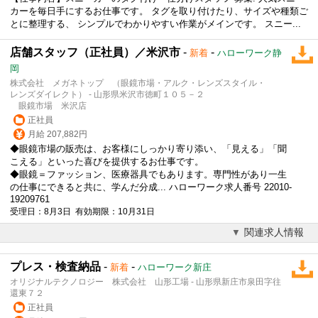
カーを毎日手にするお仕事です。 タグを取り付けたり、サイズや種類ご
とに整理する、 シンプルでわかりやすい作業がメインです。 スニー...
店舗スタッフ（正社員）／米沢市
-
-
新着
ハローワーク静
岡
株式会社 メガネトップ （眼鏡市場・アルク・レンズスタイル・
レンズダイレクト） - 山形県米沢市徳町１０５－２
眼鏡市場 米沢店
正社員
月給 207,882円
◆眼鏡市場の販売は、お客様にしっかり寄り添い、「見える」「聞
こえる」といった喜びを提供するお仕事です。
◆眼鏡＝
ファッション
、医療器具でもあります。専門性があり一生
の仕事にできると共に、学んだ分成... ハローワーク求人番号 22010-
19209761
受理日：8月3日 有効期限：10月31日
関連求人情報
プレス・検査納品
-
-
新着
ハローワーク新庄
オリジナルテクノロジー 株式会社 山形工場 - 山形県新庄市泉田字往
還東７２
正社員