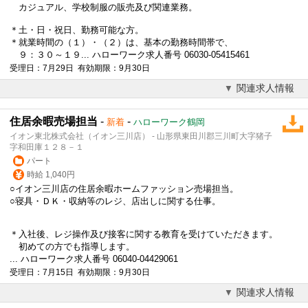
カジュアル、学校制服の販売及び関連業務。
＊土・日・祝日、勤務可能な方。
＊就業時間の（１）・（２）は、基本の勤務時間帯で、
９：３０～１９... ハローワーク求人番号 06030-05415461
受理日：7月29日 有効期限：9月30日
関連求人情報
住居余暇売場担当
-
-
新着
ハローワーク鶴岡
イオン東北株式会社（イオン三川店） - 山形県東田川郡三川町大字猪子
字和田庫１２８－１
パート
時給 1,040円
○イオン三川店の住居余暇ホーム
ファッション
売場担当。
○寝具・ＤＫ・収納等のレジ、店出しに関する仕事。
＊入社後、レジ操作及び接客に関する教育を受けていただきます。
初めての方でも指導します。
... ハローワーク求人番号 06040-04429061
受理日：7月15日 有効期限：9月30日
関連求人情報