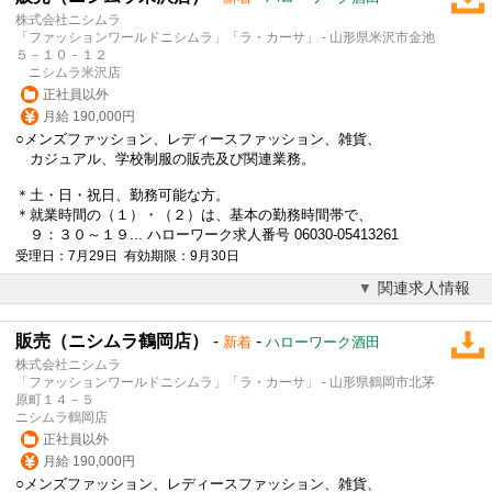
株式会社ニシムラ
「ファッションワールドニシムラ」「ラ・カーサ」 - 山形県米沢市金池
５－１０－１２
ニシムラ米沢店
正社員以外
月給 190,000円
○メンズ
ファッション
、レディース
ファッション
、雑貨、
カジュアル、学校制服の販売及び関連業務。
＊土・日・祝日、勤務可能な方。
＊就業時間の（１）・（２）は、基本の勤務時間帯で、
９：３０～１９... ハローワーク求人番号 06030-05413261
受理日：7月29日 有効期限：9月30日
関連求人情報
販売（ニシムラ鶴岡店）
-
-
新着
ハローワーク酒田
株式会社ニシムラ
「ファッションワールドニシムラ」「ラ・カーサ」 - 山形県鶴岡市北茅
原町１４－５
ニシムラ鶴岡店
正社員以外
月給 190,000円
○メンズ
ファッション
、レディース
ファッション
、雑貨、