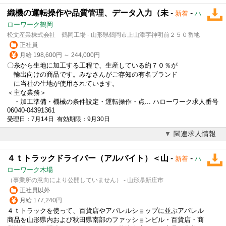
織機の運転操作や品質管理、データ入力（未
-
-
新着
ハ
ローワーク鶴岡
松文産業株式会社 鶴岡工場 - 山形県鶴岡市上山添字神明前２５０番地
正社員
月給 198,600円 ～ 244,000円
〇糸から生地に加工する工程で、生産している約７０％が
輸出向けの商品です。みなさんがご存知の有名ブランド
に当社の生地が使用されています。
＜主な業務＞
・加工準備・機械の条件設定・運転操作・点... ハローワーク求人番号
06040-04391361
受理日：7月14日 有効期限：9月30日
関連求人情報
４ｔトラックドライバー（アルバイト）＜山
-
-
新着
ハ
ローワーク木場
（事業所の意向により公開していません） - 山形県新庄市
正社員以外
月給 177,240円
４ｔトラックを使って、百貨店やアパレルショップに並ぶアパレル
商品を山形県内および秋田県南部の
ファッション
ビル・百貨店・商