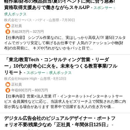
軽作業/財布の検品担当!夏のイベントに間に合う急募!
資格取得支援ありで働きながらスキルUP
-
スポンサー：
求人ボックス
株式会社リーパス・バディ - 山形県 - 7月30日
正社員
月給28万円～32万円
【仕事内容】 シンプル作業なのに、実はしっかり高収入!?/ 週5日フルタ
イムでガッツリ安定して稼げるお仕事です 人気のファッション小物(財
布)の出荷前に、 キズや汚れがないかをパッと目で...
「東北/教育Tech・コンサルティング営業・リーダ
ー」10代の好奇心に火を。未来をつくる教育事業/フル
リモート
-
スポンサー：求人ボックス
株式会社Inspire High - 山形県 - 8月10日
正社員
年収600万円～800万円
【仕事内容】営業>法人営業 IT・インターネット>インターネットサー
ビス 会員属性などに応じ、当該求人をビズリーチ上で閲覧された際に内
容が異なる場合があります 世界中で活躍する大人の生き方や価...
デジタル広告会社のビジュアルデザイナー・ポートフ
ォリオ不要/残業少なめ「正社員・年間休日125日」
-