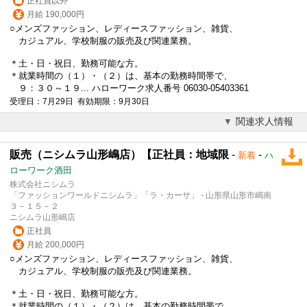
正社員以外
月給 190,000円
○メンズ
ファッション
、レディース
ファッション
、雑貨、
カジュアル、学校制服の販売及び関連業務。
＊土・日・祝日、勤務可能な方。
＊就業時間の（１）・（２）は、基本の勤務時間帯で、
９：３０～１９... ハローワーク求人番号 06030-05403361
受理日：7月29日 有効期限：9月30日
関連求人情報
販売（ニシムラ山形嶋店）【正社員：地域限
-
-
新着
ハ
ローワーク酒田
株式会社ニシムラ
「ファッションワールドニシムラ」「ラ・カーサ」 - 山形県山形市嶋南
３－１５－２
ニシムラ山形嶋店
正社員
月給 200,000円
○メンズ
ファッション
、レディース
ファッション
、雑貨、
カジュアル、学校制服の販売及び関連業務。
＊土・日・祝日、勤務可能な方。
＊就業時間の（１）・（２）は、基本の勤務時間帯で、