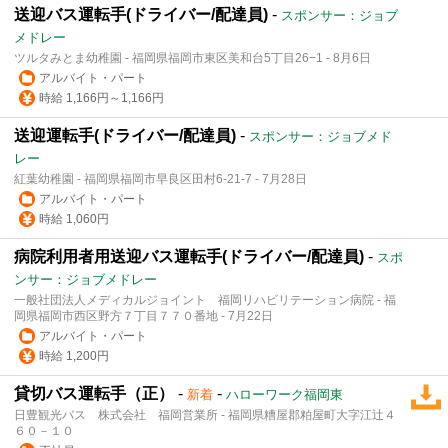
送迎バス運転手(ドライバー/配達員)
-
スポンサー：ジョブ
メドレー
ツルタみとま幼稚園 - 福岡県福岡市東区美和台5丁目26−1 - 8月6日
アルバイト・パート
時給 1,166円～1,166円
送迎運転手(ドライバー/配達員)
-
スポンサー：ジョブメド
レー
紅葉幼稚園 - 福岡県福岡市早良区田村6-21-7 - 7月28日
アルバイト・パート
時給 1,060円
病院利用者用送迎バス運転手(ドライバー/配達員)
-
スポ
ンサー：ジョブメドレー
一般社団法人メディカルジョイント 福岡リハビリテーション病院 - 福
岡県福岡市西区野方７丁目７７０番地 - 7月22日
アルバイト・パート
時給 1,200円
貸切バス運転手（正）
-
-
新着
ハローワーク福岡東
日豊観光バス 株式会社 福岡営業所 - 福岡県糟屋郡粕屋町大字江辻４
６０－１０