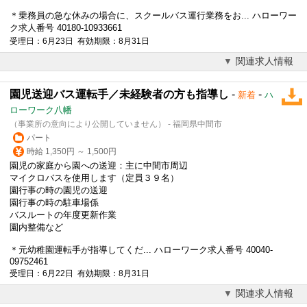
＊乗務員の急な休みの場合に、スクールバス運行業務をお... ハローワー
ク求人番号 40180-10933661
受理日：6月23日 有効期限：8月31日
関連求人情報
園児送迎バス運転手／未経験者の方も指導し
-
-
新着
ハ
ローワーク八幡
（事業所の意向により公開していません） - 福岡県中間市
パート
時給 1,350円 ～ 1,500円
園児の家庭から園への送迎：主に中間市周辺
マイクロバスを使用します（定員３９名）
園行事の時の園児の送迎
園行事の時の駐車場係
バスルートの年度更新作業
園内整備など
＊元幼稚園運転手が指導してくだ... ハローワーク求人番号 40040-
09752461
受理日：6月22日 有効期限：8月31日
関連求人情報