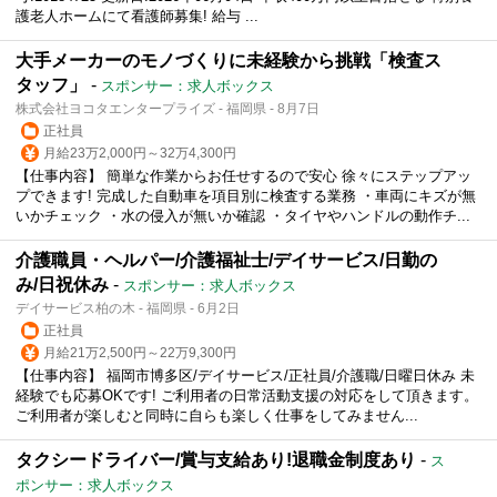
護老人ホームにて看護師募集! 給与 ...
大手メーカーのモノづくりに未経験から挑戦「検査ス
タッフ」
-
スポンサー：求人ボックス
株式会社ヨコタエンタープライズ - 福岡県 - 8月7日
正社員
月給23万2,000円～32万4,300円
【仕事内容】 簡単な作業からお任せするので安心 徐々にステップアッ
プできます! 完成した自動車を項目別に検査する業務 ・車両にキズが無
いかチェック ・水の侵入が無いか確認 ・タイヤやハンドルの動作チ...
介護職員・ヘルパー/介護福祉士/デイサービス/日勤の
み/日祝休み
-
スポンサー：求人ボックス
デイサービス柏の木 - 福岡県 - 6月2日
正社員
月給21万2,500円～22万9,300円
【仕事内容】 福岡市博多区/デイサービス/正社員/介護職/日曜日休み 未
経験でも応募OKです! ご利用者の日常活動支援の対応をして頂きます。
ご利用者が楽しむと同時に自らも楽しく仕事をしてみません...
タクシードライバー/賞与支給あり!退職金制度あり
-
ス
ポンサー：求人ボックス