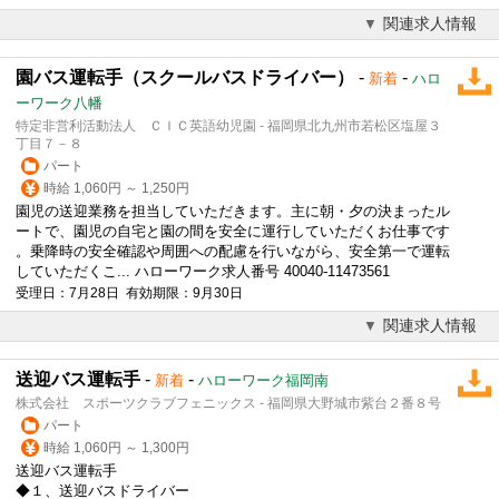
関連求人情報
園バス運転手（スクールバスドライバー）
-
-
新着
ハロ
ーワーク八幡
特定非営利活動法人 ＣＩＣ英語幼児園 - 福岡県北九州市若松区塩屋３
丁目７－８
パート
時給 1,060円 ～ 1,250円
園児の送迎業務を担当していただきます。主に朝・夕の決まったル
ートで、園児の自宅と園の間を安全に運行していただくお仕事です
。乗降時の安全確認や周囲への配慮を行いながら、安全第一で運転
していただくこ... ハローワーク求人番号 40040-11473561
受理日：7月28日 有効期限：9月30日
関連求人情報
送迎バス運転手
-
-
新着
ハローワーク福岡南
株式会社 スポーツクラブフェニックス - 福岡県大野城市紫台２番８号
パート
時給 1,060円 ～ 1,300円
送迎
バス運転手
◆１、送迎バスドライバー