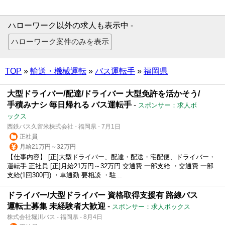
ハローワーク以外の求人も表示中 -
TOP
»
輸送・機械運転
»
バス運転手
»
福岡県
大型ドライバー/配達/ドライバー 大型免許を活かそう/
手積みナシ 毎日帰れる バス運転手
-
スポンサー：求人ボ
ックス
西鉄バス久留米株式会社 - 福岡県 - 7月1日
正社員
月給21万円～32万円
【仕事内容】 [正]大型ドライバー、配達・配送・宅配便、ドライバー・
運転手 正社員 [正]月給21万円～32万円 交通費:一部支給 ・交通費:一部
支給(1回300円) ・車通勤:要相談 ・駐...
ドライバー/大型ドライバー 資格取得支援有 路線バス
運転士募集 未経験者大歓迎
-
スポンサー：求人ボックス
株式会社堀川バス - 福岡県 - 8月4日