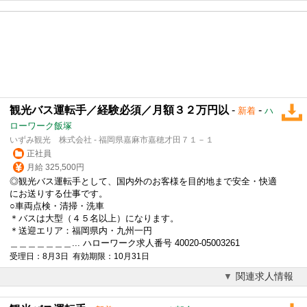
観光バス運転手／経験必須／月額３２万円以
-
-
新着
ハ
ローワーク飯塚
いずみ観光 株式会社 - 福岡県嘉麻市嘉穂才田７１－１
正社員
月給 325,500円
◎観光
バス運転手
として、国内外のお客様を目的地まで安全・快適
にお送りする仕事です。
○車両点検・清掃・洗車
＊バスは大型（４５名以上）になります。
＊送迎エリア：福岡県内・九州一円
＿＿＿＿＿＿＿... ハローワーク求人番号 40020-05003261
受理日：8月3日 有効期限：10月31日
関連求人情報