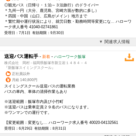
◎観光バス（日帰り・１泊～３泊旅行）のドライバー
＊九州一円（大分、鹿児島、宮崎方面が数的に多し）
＊四国・中国（山口、広島がメイン）地方まで
＊繁忙期や運行状況により、就労日数・勤務時間等変更にな... ハローワ
ーク求人番号 41040-02741861
受理日：7月1日 有効期限：9月30日
関連求人情報
送迎バス運転手
-
-
新着
ハローワーク飯塚
株式会社 岡村 - 福岡県飯塚市新立岩１４８４－４
『新飯塚スイミングスクール』
正社員以外
月給 140,800円
スイミングスクール送迎バスの運転業務
バスの車内、車体の清掃作業もあり
※送迎範囲：飯塚市内及び小竹町
※送迎バスは乗車定員２９名のバスになります。
※ワンマンでの運行です。
【変更範囲：変更なし... ハローワーク求人番号 40020-04132561
受理日：6月29日 有効期限：8月31日