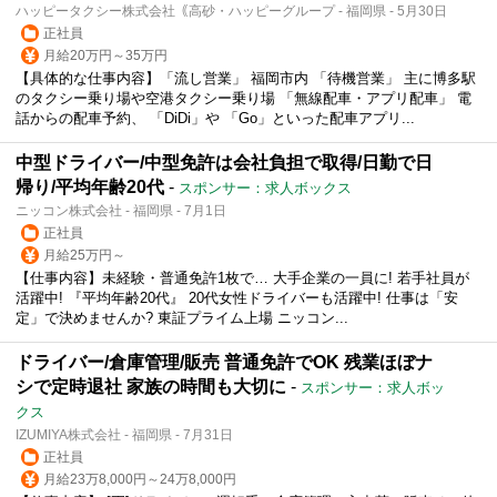
ハッピータクシー株式会社｟高砂・ハッピーグループ - 福岡県 - 5月30日
正社員
月給20万円～35万円
【具体的な仕事内容】「流し営業」 福岡市内 「待機営業」 主に博多駅
のタクシー乗り場や空港タクシー乗り場 「無線配車・アプリ配車」 電
話からの配車予約、 「DiDi」や 「Go」といった配車アプリ...
中型ドライバー/中型免許は会社負担で取得/日勤で日
帰り/平均年齢20代
-
スポンサー：求人ボックス
ニッコン株式会社 - 福岡県 - 7月1日
正社員
月給25万円～
【仕事内容】未経験・普通免許1枚で… 大手企業の一員に! 若手社員が
活躍中! 『平均年齢20代』 20代女性ドライバーも活躍中! 仕事は「安
定」で決めませんか? 東証プライム上場 ニッコン...
ドライバー/倉庫管理/販売 普通免許でOK 残業ほぼナ
シで定時退社 家族の時間も大切に
-
スポンサー：求人ボッ
クス
IZUMIYA株式会社 - 福岡県 - 7月31日
正社員
月給23万8,000円～24万8,000円