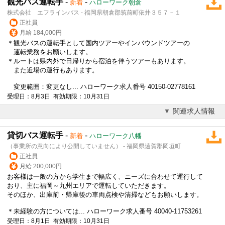
観光バス運転手
-
-
新着
ハローワーク朝倉
株式会社 エフラインバス - 福岡県朝倉郡筑前町依井３５７－１
正社員
月給 184,000円
＊観光バスの運転手として国内ツアーやインバウンドツアーの
運転業務をお願いします。
＊ルートは県内外で日帰りから宿泊を伴うツアーもあります。
また近場の運行もあります。
変更範囲：変更なし... ハローワーク求人番号 40150-02778161
受理日：8月3日 有効期限：10月31日
関連求人情報
貸切バス運転手
-
-
新着
ハローワーク八幡
（事業所の意向により公開していません） - 福岡県遠賀郡岡垣町
正社員
月給 200,000円
お客様は一般の方から学生まで幅広く、ニーズに合わせて運行して
おり、主に福岡～九州エリアで運転していただきます。
そのほか、出庫前・帰庫後の車両点検や清掃などもお願いします。
＊未経験の方については... ハローワーク求人番号 40040-11753261
受理日：8月1日 有効期限：10月31日