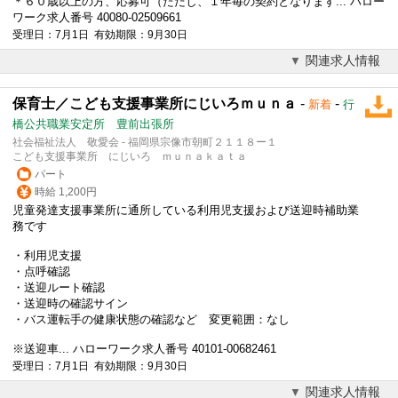
＊６０歳以上の方、応募可（ただし、１年毎の契約となります... ハロー
ワーク求人番号 40080-02509661
受理日：7月1日 有効期限：9月30日
関連求人情報
保育士／こども支援事業所にじいろｍｕｎａ
-
-
新着
行
橋公共職業安定所 豊前出張所
社会福祉法人 敬愛会 - 福岡県宗像市朝町２１１８ー１
こども支援事業所 にじいろ ｍｕｎａｋａｔａ
パート
時給 1,200円
児童発達支援事業所に通所している利用児支援および送迎時補助業
務です
・利用児支援
・点呼確認
・送迎ルート確認
・送迎時の確認サイン
・
バス運転手
の健康状態の確認など 変更範囲：なし
※送迎車... ハローワーク求人番号 40101-00682461
受理日：7月1日 有効期限：9月30日
関連求人情報