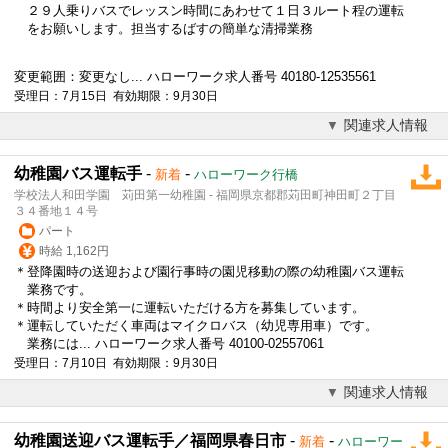
２９人乗りバスでレッスン時間にあわせて１日３ルート程の運転
をお願いします。担当するばすの簡単な清掃業務
変更範囲：変更なし... ハローワーク求人番号 40180-12535561
受理日：7月15日 有効期限：9月30日
関連求人情報
幼稚園バス運転手
-
-
新着
ハローワーク行橋
学校法人和田学園 苅田第一幼稚園 - 福岡県京都郡苅田町神田町２丁目
３４番地１４号
パート
時給 1,162円
＊登降園時の送迎および園行事時の園児移動の際の幼稚園バス運転
業務です。
＊時間より安全第一に運転いただける方を募集しています。
＊運転していただく車両はマイクロバス（幼児専用車）です。
業務には... ハローワーク求人番号 40100-02557061
受理日：7月10日 有効期限：9月30日
関連求人情報
幼稚園送迎バス運転手／福岡県春日市
-
-
新着
ハローワー