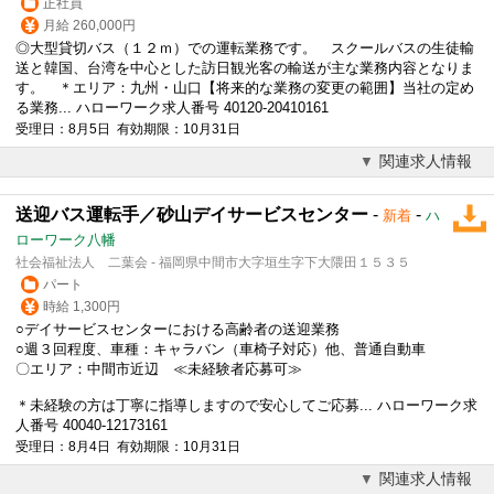
正社員
月給 260,000円
◎大型貸切バス（１２ｍ）での運転業務です。 スクールバスの生徒輸
送と韓国、台湾を中心とした訪日観光客の輸送が主な業務内容となりま
す。 ＊エリア：九州・山口【将来的な業務の変更の範囲】当社の定め
る業務... ハローワーク求人番号 40120-20410161
受理日：8月5日 有効期限：10月31日
関連求人情報
送迎バス運転手／砂山デイサービスセンター
-
-
新着
ハ
ローワーク八幡
社会福祉法人 二葉会 - 福岡県中間市大字垣生字下大隈田１５３５
パート
時給 1,300円
○デイサービスセンターにおける高齢者の送迎業務
○週３回程度、車種：キャラバン（車椅子対応）他、普通自動車
〇エリア：中間市近辺 ≪未経験者応募可≫
＊未経験の方は丁寧に指導しますので安心してご応募... ハローワーク求
人番号 40040-12173161
受理日：8月4日 有効期限：10月31日
関連求人情報