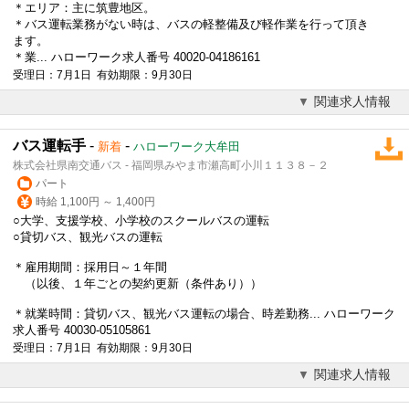
＊エリア：主に筑豊地区。
＊バス運転業務がない時は、バスの軽整備及び軽作業を行って頂き
ます。
＊業... ハローワーク求人番号 40020-04186161
受理日：7月1日 有効期限：9月30日
関連求人情報
バス運転手
-
-
新着
ハローワーク大牟田
株式会社県南交通バス - 福岡県みやま市瀬高町小川１１３８－２
パート
時給 1,100円 ～ 1,400円
○大学、支援学校、小学校のスクールバスの運転
○貸切バス、観光バスの運転
＊雇用期間：採用日～１年間
（以後、１年ごとの契約更新（条件あり））
＊就業時間：貸切バス、観光バス運転の場合、時差勤務... ハローワーク
求人番号 40030-05105861
受理日：7月1日 有効期限：9月30日
関連求人情報