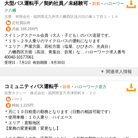
大型バス運転手／契約社員／未経験可
-
-
新着
ハローワー
ク八幡
北豊 有限会社 - 福岡県北九州市八幡西区浅川日の峯１丁目１－１４
正社員以外
月給 166,266円
スイミングスクール会員（大人・子ども）のバス送迎です。
＊１５～２９人乗りのマイクロバスの運転になります
＊エリア：芦屋方面、若松方面（塩屋、ひびきの、光貞台）
八幡西区方面（高須、青葉台、折尾）な... ハローワーク求人番号
40040-10177061
受理日：7月1日 有効期限：9月30日
関連求人情報
コミュニティバス運転手
-
-
新着
ハローワーク直方
筑豊タクシー 株式会社 - 福岡県直方市津田町８－２０
パート
時給 1,225円
＊月に１０日程度の勤務となります（日数の相談可能です）
＊使用車種：１０人乗り、ハイエース
＊エリア：直鞍地区
【業務の変更範囲：変更なし】