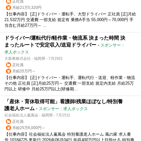
正社員
月給21万5,320円
【仕事内容】 [正]ドライバー・運転手、大型ドライバー 正社員 [正]月給
21.532万円 交通費:一部支給 規定有 乗務A手当 55,000円～70,000円 手
当含む月給27万円～ ...
ドライバー/運転代行/軽作業・物流系 決まった時間 決
まったルートで安定収入/送迎ドライバー
-
スポンサー：
求人ボックス
大新東株式会社 - 福岡県 - 7月29日
正社員
月給25万円～
【仕事内容】 [正]ドライバー・運転手、運転代行・送迎、軽作業・物流
その他 正社員 [正]月給25万円～ 交通費:一部支給 規定内支給 月給25万
円以上 研修中 月給25万円以上(研修期...
「産休・育休取得可能」看護師/残業ほぼなし/特別養
護老人ホーム
-
スポンサー：求人ボックス
社会福祉法人薫風会 - 福岡県 - 7月25日
正社員
月給25万6,000円～
【仕事内容】社会福祉法人薫風会 特別養護老人ホーム 風の家 求人番
号:10184725 更新日:2026年06月04日 年収400万円以上目指せる 特別養