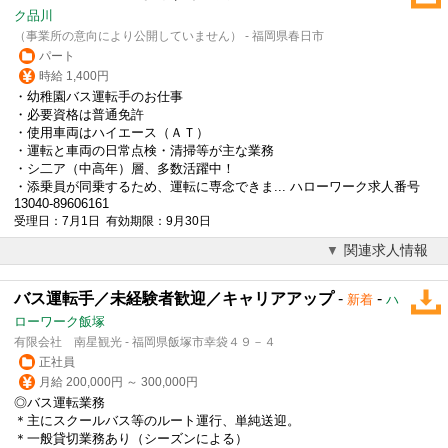
ク品川
（事業所の意向により公開していません） - 福岡県春日市
パート
時給 1,400円
・幼稚園
バス運転手
のお仕事
・必要資格は普通免許
・使用車両はハイエース（ＡＴ）
・運転と車両の日常点検・清掃等が主な業務
・シ二ア（中高年）層、多数活躍中！
・添乗員が同乗するため、運転に専念できま... ハローワーク求人番号
13040-89606161
受理日：7月1日 有効期限：9月30日
関連求人情報
バス運転手／未経験者歓迎／キャリアアップ
-
-
新着
ハ
ローワーク飯塚
有限会社 南星観光 - 福岡県飯塚市幸袋４９－４
正社員
月給 200,000円 ～ 300,000円
◎バス運転業務
＊主にスクールバス等のルート運行、単純送迎。
＊一般貸切業務あり（シーズンによる）