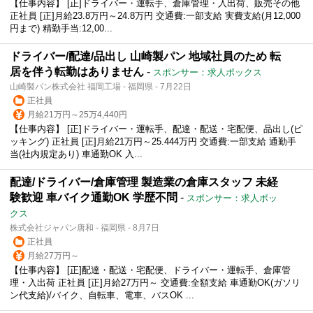
【仕事内容】 [正]ドライバー・運転手、倉庫管理・入出荷、販売その他
正社員 [正]月給23.8万円～24.8万円 交通費:一部支給 実費支給(月12,000
円まで) 精勤手当:12,00...
ドライバー/配達/品出し 山崎製パン 地域社員のため 転
居を伴う転勤はありません
-
スポンサー：求人ボックス
山崎製パン株式会社 福岡工場 - 福岡県 - 7月22日
正社員
月給21万円～25万4,440円
【仕事内容】 [正]ドライバー・運転手、配達・配送・宅配便、品出し(ピ
ッキング) 正社員 [正]月給21万円～25.444万円 交通費:一部支給 通勤手
当(社内規定あり) 車通勤OK 入...
配達/ドライバー/倉庫管理 製造業の倉庫スタッフ 未経
験歓迎 車バイク通勤OK 学歴不問
-
スポンサー：求人ボッ
クス
株式会社ジャパン唐和 - 福岡県 - 8月7日
正社員
月給27万円～
【仕事内容】 [正]配達・配送・宅配便、ドライバー・運転手、倉庫管
理・入出荷 正社員 [正]月給27万円～ 交通費:全額支給 車通勤OK(ガソリ
ン代支給)/バイク、自転車、電車、バスOK ...