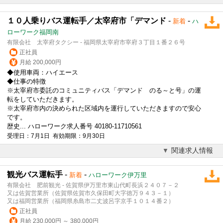
１０人乗りバス運転手／太宰府市「デマンド
-
-
新着
ハ
ローワーク福岡南
有限会社 太宰府タクシー - 福岡県太宰府市宰府３丁目１番２６号
正社員
月給 200,000円
◆使用車両：ハイエース
◆仕事の特徴
※太宰府市委託のコミュニティバス「デマンド のる～と号」の運
転をしていただきます。
※太宰府市内の決められた区域内を運行していただきますので安心
です。
歴史... ハローワーク求人番号 40180-11710561
受理日：7月1日 有効期限：9月30日
関連求人情報
観光バス運転手
-
-
新着
ハローワーク伊万里
有限会社 肥前観光 - 佐賀県伊万里市東山代町長浜２４０７－２
又は佐賀営業所（佐賀県佐賀市久保田町大字徳万９４３－１）
又は福岡営業所（福岡県糸島市二丈波呂字京手１０１４番２）
正社員
月給 230,000円 ～ 380,000円