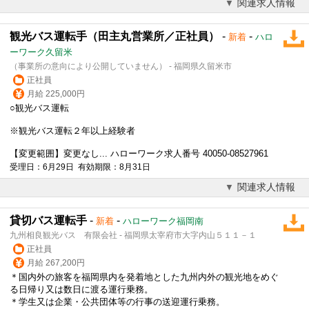
関連求人情報
観光バス運転手（田主丸営業所／正社員）
-
-
新着
ハロ
ーワーク久留米
（事業所の意向により公開していません） - 福岡県久留米市
正社員
月給 225,000円
○観光バス運転
※観光バス運転２年以上経験者
【変更範囲】変更なし... ハローワーク求人番号 40050-08527961
受理日：6月29日 有効期限：8月31日
関連求人情報
貸切バス運転手
-
-
新着
ハローワーク福岡南
九州相良観光バス 有限会社 - 福岡県太宰府市大字内山５１１－１
正社員
月給 267,200円
＊国内外の旅客を福岡県内を発着地とした九州内外の観光地をめぐ
る日帰り又は数日に渡る運行乗務。
＊学生又は企業・公共団体等の行事の送迎運行乗務。