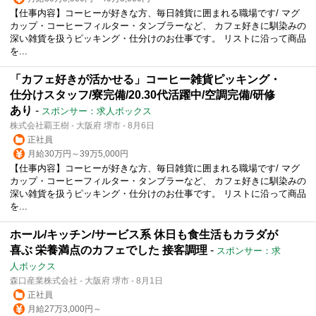
【仕事内容】コーヒーが好きな方、毎日雑貨に囲まれる職場です/ マグ
カップ・コーヒーフィルター・タンブラーなど、 カフェ好きに馴染みの
深い雑貨を扱うピッキング・仕分けのお仕事です。 リストに沿って商品
を...
「カフェ好きが活かせる」コーヒー雑貨ピッキング・
仕分けスタッフ/寮完備/20.30代活躍中/空調完備/研修
あり
-
スポンサー：求人ボックス
株式会社覇王樹 - 大阪府 堺市 - 8月6日
正社員
月給30万円～39万5,000円
【仕事内容】コーヒーが好きな方、毎日雑貨に囲まれる職場です/ マグ
カップ・コーヒーフィルター・タンブラーなど、 カフェ好きに馴染みの
深い雑貨を扱うピッキング・仕分けのお仕事です。 リストに沿って商品
を...
ホール/キッチン/サービス系 休日も食生活もカラダが
喜ぶ 栄養満点のカフェでした 接客調理
-
スポンサー：求
人ボックス
森口産業株式会社 - 大阪府 堺市 - 8月1日
正社員
月給27万3,000円～