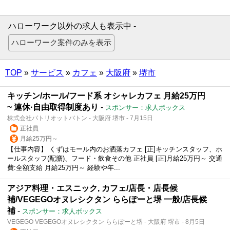
ハローワーク以外の求人も表示中 -
TOP
»
サービス
»
カフェ
»
大阪府
»
堺市
キッチン/ホール/フード系 オシャレカフェ 月給25万円
~ 連休·自由取得制度あり
-
スポンサー：求人ボックス
株式会社パトリオットバトン - 大阪府 堺市 - 7月15日
正社員
月給25万円～
【仕事内容】 くずはモール内のお洒落カフェ [正]キッチンスタッフ、ホ
ールスタッフ(配膳)、フード・飲食その他 正社員 [正]月給25万円～ 交通
費:全額支給 月給25万円～ 経験や年...
アジア料理・エスニック, カフェ/店長・店長候
補/VEGEGOオヌレシクタン ららぽーと堺 一般/店長候
補
-
スポンサー：求人ボックス
VEGEGO VEGEGOオヌレシクタン ららぽーと堺 - 大阪府 堺市 - 8月5日