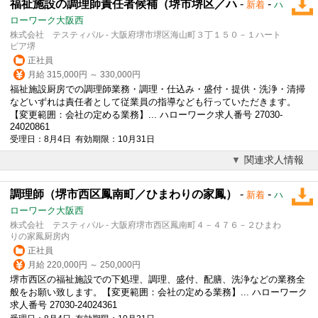
福祉施設の調理師責任者候補（堺市堺区／ハ
-
-
新着
ハ
ローワーク大阪西
株式会社 テスティパル - 大阪府堺市堺区海山町３丁１５０－１ハート
ピア堺
正社員
月給 315,000円 ～ 330,000円
福祉施設厨房での調理師業務・調理・仕込み・盛付・提供・洗浄・清掃
などいずれは責任者として従業員の指導なども行っていただきます。
【変更範囲：会社の定める業務】... ハローワーク求人番号 27030-
24020861
受理日：8月4日 有効期限：10月31日
関連求人情報
調理師（堺市西区鳳南町／ひまわりの家鳳）
-
-
新着
ハ
ローワーク大阪西
株式会社 テスティパル - 大阪府堺市西区鳳南町４－４７６－２ひまわ
りの家鳳厨房内
正社員
月給 220,000円 ～ 250,000円
堺市西区の福祉施設での下処理、調理、盛付、配膳、洗浄などの業務全
般をお願い致します。【変更範囲：会社の定める業務】... ハローワーク
求人番号 27030-24024361