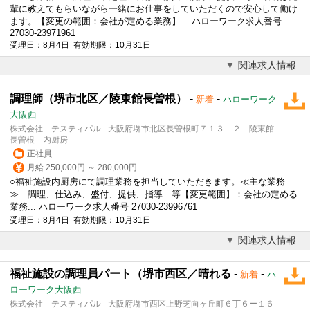
輩に教えてもらいながら一緒にお仕事をしていただくので安心して働け
ます。【変更の範囲：会社が定める業務】... ハローワーク求人番号
27030-23971961
受理日：8月4日 有効期限：10月31日
関連求人情報
調理師（堺市北区／陵東館長曽根）
-
-
新着
ハローワーク
大阪西
株式会社 テスティパル - 大阪府堺市北区長曽根町７１３－２ 陵東館
長曽根 内厨房
正社員
月給 250,000円 ～ 280,000円
○福祉施設内厨房にて調理業務を担当していただきます。≪主な業務
≫ 調理、仕込み、盛付、提供、指導 等【変更範囲】：会社の定める
業務... ハローワーク求人番号 27030-23996761
受理日：8月4日 有効期限：10月31日
関連求人情報
福祉施設の調理員パート（堺市西区／晴れる
-
-
新着
ハ
ローワーク大阪西
株式会社 テスティパル - 大阪府堺市西区上野芝向ヶ丘町６丁６ー１６