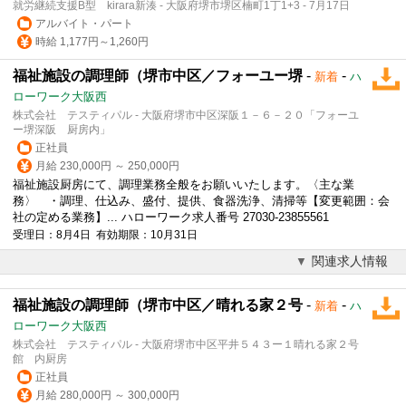
就労継続支援B型 kirara新湊 - 大阪府堺市堺区楠町1丁1+3 - 7月17日
アルバイト・パート
時給 1,177円～1,260円
福祉施設の調理師（堺市中区／フォーユー堺
-
-
新着
ハ
ローワーク大阪西
株式会社 テスティパル - 大阪府堺市中区深阪１－６－２０「フォーユ
ー堺深阪 厨房内」
正社員
月給 230,000円 ～ 250,000円
福祉施設厨房にて、調理業務全般をお願いいたします。〈主な業
務〉 ・調理、仕込み、盛付、提供、食器洗浄、清掃等【変更範囲：会
社の定める業務】... ハローワーク求人番号 27030-23855561
受理日：8月4日 有効期限：10月31日
関連求人情報
福祉施設の調理師（堺市中区／晴れる家２号
-
-
新着
ハ
ローワーク大阪西
株式会社 テスティパル - 大阪府堺市中区平井５４３ー１晴れる家２号
館 内厨房
正社員
月給 280,000円 ～ 300,000円