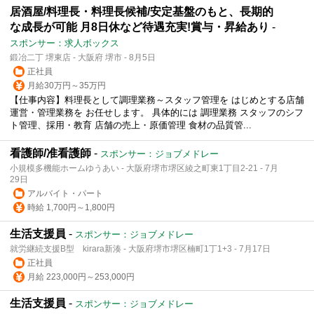
居酒屋/料理長・料理長候補/安定基盤のもと、長期的
な成長が可能 月8日休など待遇充実!賞与・昇給あり
-
スポンサー：求人ボックス
鍛冶二丁 堺東店 - 大阪府 堺市 - 8月5日
正社員
月給30万円～35万円
【仕事内容】料理長として調理業務～スタッフ管理を はじめとする店舗
運営・管理業務を お任せします。 具体的には 調理業務 スタッフのシフ
ト管理、採用・教育 店舗の売上・原価管理 食材の品質管...
看護師/准看護師
-
スポンサー：ジョブメドレー
小規模多機能ホームゆうあい - 大阪府堺市堺区綾之町東1丁目2-21 - 7月
29日
アルバイト・パート
時給 1,700円～1,800円
生活支援員
-
スポンサー：ジョブメドレー
就労継続支援B型 kirara新湊 - 大阪府堺市堺区楠町1丁1+3 - 7月17日
正社員
月給 223,000円～253,000円
生活支援員
-
スポンサー：ジョブメドレー