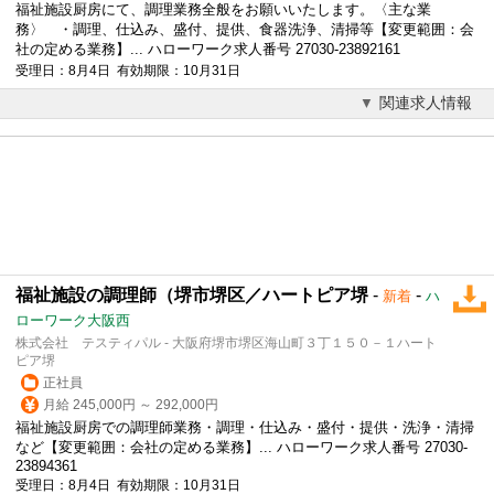
福祉施設厨房にて、調理業務全般をお願いいたします。〈主な業
務〉 ・調理、仕込み、盛付、提供、食器洗浄、清掃等【変更範囲：会
社の定める業務】... ハローワーク求人番号 27030-23892161
受理日：8月4日 有効期限：10月31日
関連求人情報
福祉施設の調理師（堺市堺区／ハートピア堺
-
-
新着
ハ
ローワーク大阪西
株式会社 テスティパル - 大阪府堺市堺区海山町３丁１５０－１ハート
ピア堺
正社員
月給 245,000円 ～ 292,000円
福祉施設厨房での調理師業務・調理・仕込み・盛付・提供・洗浄・清掃
など【変更範囲：会社の定める業務】... ハローワーク求人番号 27030-
23894361
受理日：8月4日 有効期限：10月31日