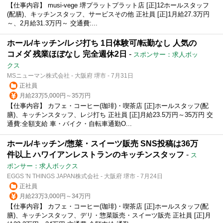
【仕事内容】 musi-vege 堺プラットプラット店 [正]12ホールスタッフ
(配膳)、キッチンスタッフ、サービスその他 正社員 [正]1月給27.3万円
～、2月給31.3万円～ 交通費:...
ホール/キッチン/レジ打ち 1日体験可/転勤なし 人気の
コメダ 残業ほぼなし 完全週休2日
-
スポンサー：求人ボッ
クス
MSニューマン株式会社 - 大阪府 堺市 - 7月31日
正社員
月給23万5,000円～35万円
【仕事内容】 カフェ・コーヒー(珈琲)・喫茶店 [正]ホールスタッフ(配
膳)、キッチンスタッフ、レジ打ち 正社員 [正]月給23.5万円～35万円 交
通費:全額支給 車・バイク・自転車通勤O...
ホール/キッチン/惣菜・スイーツ販売 SNS投稿は36万
件以上 ハワイアンレストランのキッチンスタッフ
-
ス
ポンサー：求人ボックス
EGGS 'N THINGS JAPAN株式会社 - 大阪府 堺市 - 7月24日
正社員
月給23万3,000円～34万円
【仕事内容】 カフェ・コーヒー(珈琲)・喫茶店 [正]ホールスタッフ(配
膳)、キッチンスタッフ、デリ・惣菜販売・スイーツ販売 正社員 [正]月