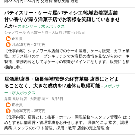
給23.3万円～34万円 交通費:全額支給 通勤...
パティスリー・ケーキ屋/パティシエ/地域密着型店舗
甘い香りが漂う洋菓子店でお客様を笑顔していきませ
んか
-
スポンサー：求人ボックス
シャノワール ららぽーと堺 - 大阪府 堺市 - 8月5日
正社員
月給18万円～37万円
【仕事内容】シャノワール店舗でのケーキ製造、ケーキ販売、カフェ業
務。ガラス張りのオープンキッチンでお客様の表情を見ながらのケーキ
製造。業務内容としてはケーキの製造がメインになります。販売にも積
極的に参...
居酒屋/店長・店長候補/安定の経営基盤 店長にとどま
ることなく、大きな成功を!7連休も取得可能
-
スポンサ
ー：求人ボックス
弁慶 鳳駅前店 - 大阪府 堺市 - 8月5日
正社員
月給30万円～35万円
【仕事内容】店長として接客・ホール・調理業務〜スタッフ管理を はじ
めとする店舗運営・管理業務をお任せします。 具体的には 接客、調理
業務 スタッフのシフト管理、採用・教育 店舗の売上管理 食...