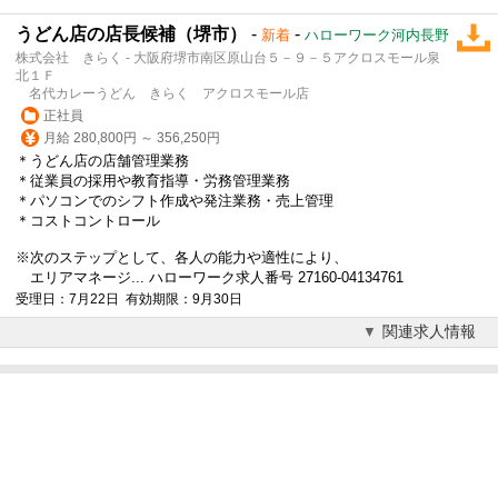
うどん店の店長候補（堺市）
-
-
新着
ハローワーク河内長野
株式会社 きらく - 大阪府堺市南区原山台５－９－５アクロスモール泉
北１Ｆ
名代カレーうどん きらく アクロスモール店
正社員
月給 280,800円 ～ 356,250円
＊うどん店の店舗管理業務
＊従業員の採用や教育指導・労務管理業務
＊パソコンでのシフト作成や発注業務・売上管理
＊コストコントロール
※次のステップとして、各人の能力や適性により、
エリアマネージ... ハローワーク求人番号 27160-04134761
受理日：7月22日 有効期限：9月30日
関連求人情報