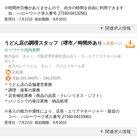
※時間外労働がありませんので、自分の時間を自由に利用できます
自... ハローワーク求人番号 27160-04132561
受理日：7月22日 有効期限：9月30日
関連求人情報
うどん店の調理スタッフ（堺市／時間外あり
-
-
新着
ハ
ローワーク河内長野
株式会社 きらく - 大阪府堺市南区原山台５－９－５アクロスモール泉
北１Ｆ
名代カレーうどん きらく アクロスモール店
正社員
月給 265,390円 ～ 296,250円
＊うどん店の店舗運営業務
＊調理・接客の業務
＊店長補佐業務（商品の品質・クレンリネス・シフト）
＊パソコンでの発注業務・納品処理
※各人の能力や適性により、店長・エリアマネージャー・販促の
スペ... ハローワーク求人番号 27160-04133461
受理日：7月22日 有効期限：9月30日
関連求人情報