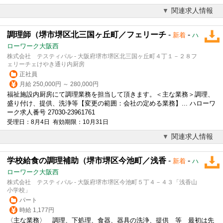
関連求人情報
調理師（堺市堺区北三国ヶ丘町／フェリーチ
-
-
新着
ハ
ローワーク大阪西
株式会社 テスティパル - 大阪府堺市堺区北三国ヶ丘町４丁１－２８フ
ェリーチェけやき通り内厨房
正社員
月給 250,000円 ～ 280,000円
福祉施設内厨房にて調理業務を担当して頂きます。＜主な業務＞調理、
盛り付け、提供、洗浄等【変更の範囲：会社の定める業務】... ハローワ
ーク求人番号 27030-23961761
受理日：8月4日 有効期限：10月31日
関連求人情報
学校給食の調理補助（堺市堺区今池町／浅香
-
-
新着
ハ
ローワーク大阪西
株式会社 テスティパル - 大阪府堺市堺区今池町５丁４－４３「浅香山
小学校」
パート
時給 1,177円
〈主な業務〉 調理、下処理、食器、器具の洗浄、提供 等 最初は先