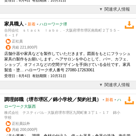
受理日：8月4日 有効期限：10月31日
関連求人情報
家具職人
-
-
新着
ハローワーク堺
合同会社 ｓｔａｃｋ ｌａｂｏ． - 大阪府堺市堺区南島町２丁５５－
６－１Ｆ
正社員
月給 221,800円
店舗什器や家具などを製作していただきます。図面をもとにフラッシュ
家具の製作をお願いします。ヘアサロンを中心として、バー、
カフェ
、
ショップ、オフィスなどの空間デザインを手掛けている会社です。家具
製造・塗... ハローワーク求人番号 27080-17263061
受理日：8月4日 有効期限：10月31日
関連求人情報
調理師職（堺市堺区／錦小学校／契約社員）
-
-
新着
ハ
ローワーク大阪西
株式会社 テスティパル - 大阪府堺市堺区九間町東３丁１－１７ 錦小
学校
正社員以外
月給 200,000円
〈主な業務〉 調理、食材の仕込み、使った器具・食器の洗浄 衛生管