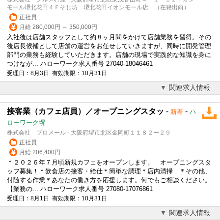
モール堺北花田４Ｆそじ坊 堺北花田イオンモール店 （在籍出向）
正社員
月給 280,000円 ～ 350,000円
入社後は店舗スタッフとして約８ヶ月間をかけて店舗業務を習得。その
後店長候補として店舗の運営をお任せしていきますが、同時に開発管理
部門の業務も経験していただきます。店舗の現場で実践的な知識を身に
つけなが... ハローワーク求人番号 27040-18046461
受理日：8月3日 有効期限：10月31日
関連求人情報
接客業（カフェ店員）／オープニングスタッ
-
-
新着
ハ
ローワーク堺
株式会社 プロメール - 大阪府堺市北区金岡町１１８２ー２９
正社員
月給 206,400円
＊２０２６年７月頃新規
カフェ
をオープンします。 オープニングスタ
ッフ募集！＊飲食店の接客・給仕＊簡単な調理＊店内清掃 ＊その他、
付随する作業＊あなたの働き方を応援します。何でもご相談ください。
【業務の... ハローワーク求人番号 27080-17076861
受理日：8月1日 有効期限：10月31日
関連求人情報