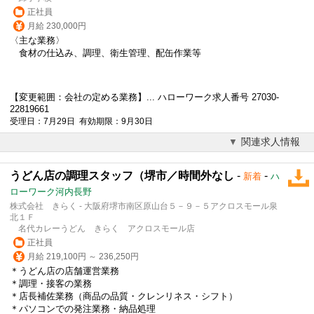
正社員
月給 230,000円
〈主な業務〉
食材の仕込み、調理、衛生管理、配缶作業等
【変更範囲：会社の定める業務】... ハローワーク求人番号 27030-
22819661
受理日：7月29日 有効期限：9月30日
関連求人情報
うどん店の調理スタッフ（堺市／時間外なし
-
-
新着
ハ
ローワーク河内長野
株式会社 きらく - 大阪府堺市南区原山台５－９－５アクロスモール泉
北１Ｆ
名代カレーうどん きらく アクロスモール店
正社員
月給 219,100円 ～ 236,250円
＊うどん店の店舗運営業務
＊調理・接客の業務
＊店長補佐業務（商品の品質・クレンリネス・シフト）
＊パソコンでの発注業務・納品処理