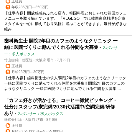
正社員
年収286万円～350万円
【仕事内容】開放感感あふれる店内、韓国料理とおしゃれな韓国カフェ
メニューを取り揃えています。 「VEGEGO」では韓国家庭料理を定食
スタイルを中心に揃えており気軽に選ぶことができます。毎日が好きな
組み...
歯科衛生士 開院2年目のカフェのようなクリニック 一
緒に医院づくりに励んでくれる仲間を大募集
-
スポンサ
ー：求人ボックス
竹山歯科口腔医院 - 大阪府 堺市 - 7月29日
正社員
月給23万円～30万円
【仕事内容】歯科衛生士の求人/開院2年目のカフェのようなクリニック
一緒に医院づくりに励んでくれる仲間を大募集!! 開院2年目のカフェの
ようなクリニック 一緒に医院づくりに励んでくれる仲間を大募集!...
「カフェ好きが活かせる」コーヒー雑貨ピッキング・
仕分けスタッフ/寮完備/20.30代活躍中/空調完備/研修
あり
-
スポンサー：求人ボックス
株式会社緑 - 大阪府 堺市 - 8月6日
正社員
月給30万5,000円～40万5,000円