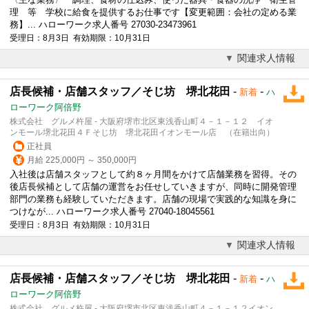
理 等 学校に給食を提供するお仕事です【変更範囲：会社の定める業
務】... ハローワーク求人番号 27030-23473961
受理日：8月3日 有効期限：10月31日
関連求人情報
店長候補・店舗スタッフ／そじ坊 堺北花田
-
-
新着
ハ
ローワーク阿倍野
株式会社 グルメ杵屋 - 大阪府堺市北区東浅香山町４－１－１２ イオ
ンモール堺北花田４Ｆそじ坊 堺北花田イオンモール店 （在籍出向）
正社員
月給 225,000円 ～ 350,000円
入社後は店舗スタッフとして約８ヶ月間をかけて店舗業務を習得。その
後店長候補として店舗の運営をお任せしていきますが、同時に開発管理
部門の業務も経験していただきます。店舗の現場で実践的な知識を身に
つけなが... ハローワーク求人番号 27040-18045561
受理日：8月3日 有効期限：10月31日
関連求人情報
店長候補・店舗スタッフ／そじ坊 堺北花田
-
-
新着
ハ
ローワーク阿倍野
株式会社 グルメ杵屋 - 大阪府堺市北区東浅香山町４－１－１２イオン