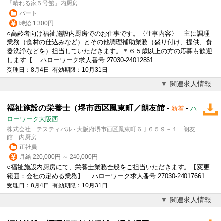
「晴れる家５号館」内厨房
パート
時給 1,300円
○高齢者向け福祉施設内厨房でのお仕事です。〈仕事内容〉 主に調理
業務（食材の仕込みなど）とその他調理補助業務（盛り付け、提供、食
器洗浄などを）担当していただきます。＊６５歳以上の方の応募も歓迎
します【... ハローワーク求人番号 27030-24012861
受理日：8月4日 有効期限：10月31日
関連求人情報
福祉施設の栄養士（堺市西区鳳東町／朗友館
-
-
新着
ハ
ローワーク大阪西
株式会社 テスティパル - 大阪府堺市西区鳳東町６丁６５９－１ 朗友
館 内厨房
正社員
月給 220,000円 ～ 240,000円
○福祉施設内厨房にて、栄養士業務全般をご担当いただきます。【変更
範囲：会社の定める業務】... ハローワーク求人番号 27030-24017661
受理日：8月4日 有効期限：10月31日
関連求人情報