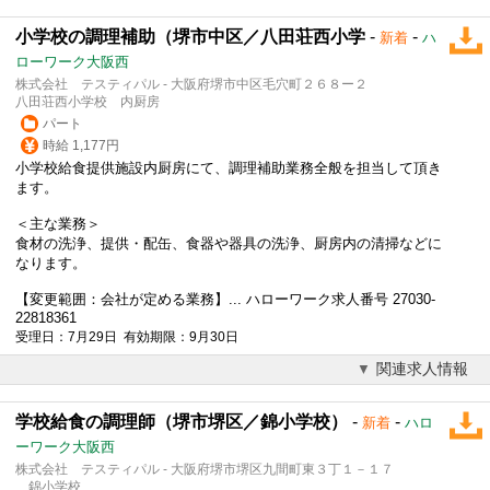
小学校の調理補助（堺市中区／八田荘西小学
-
-
新着
ハ
ローワーク大阪西
株式会社 テスティパル - 大阪府堺市中区毛穴町２６８ー２
八田荘西小学校 内厨房
パート
時給 1,177円
小学校給食提供施設内厨房にて、調理補助業務全般を担当して頂き
ます。
＜主な業務＞
食材の洗浄、提供・配缶、食器や器具の洗浄、厨房内の清掃などに
なります。
【変更範囲：会社が定める業務】... ハローワーク求人番号 27030-
22818361
受理日：7月29日 有効期限：9月30日
関連求人情報
学校給食の調理師（堺市堺区／錦小学校）
-
-
新着
ハロ
ーワーク大阪西
株式会社 テスティパル - 大阪府堺市堺区九間町東３丁１－１７
錦小学校