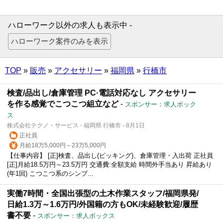
ハローワーク以外の求人も表示中 -
TOP
»
販売
»
アクセサリー
»
福岡県
»
行橋市
検査/品出し/倉庫管理 PC·電話対応なし アクセサリー
を作る感覚でこつこつ組立など
-
スポンサー：求人ボック
ス
株式会社テクノ・サービス - 福岡県 行橋市 - 8月1日
正社員
月給18万5,000円～23万5,000円
【仕事内容】 [正]検査、品出し(ピッキング)、倉庫管理・入出荷 正社員
[正]月給18.5万円～23.5万円 交通費:全額支給 時間外手当あり 昇給あり
(年1回) こつこつ系のシンプ...
実働7時間・全国出張型の土木作業スタッフ/福岡県発/
日給1.3万～1.6万円/外国籍の方もOK/未経験歓迎/履歴
書不要
-
スポンサー：求人ボックス