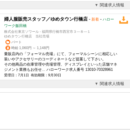
関連求人情報
婦人服販売スタッフ／ゆめタウン行橋店
-
-
新着
ハロー
ワーク飯田橋
株式会社東京ソワール - 福岡県行橋市西宮市３―８―１
ゆめタウン行橋店 当社売場
パート
時給 1,060円 ～ 1,148円
量販店内の「フォーマル売場」にて、フォーマルシーンに相応しい
装いや
アクセサリー
のコーディネートなど提案して下さい。
その他商品の在庫管理や売場管理、ディスプレイといった店舗マネ
ジメント業務もお任せ... ハローワーク求人番号 13010-70328961
受理日：7月1日 有効期限：9月30日
関連求人情報