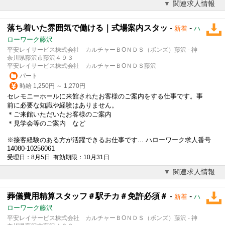
関連求人情報
落ち着いた雰囲気で働ける｜式場案内スタッ
-
-
新着
ハ
ローワーク藤沢
平安レイサービス株式会社 カルチャーＢОＮＤＳ（ボンズ）藤沢 - 神
奈川県藤沢市藤沢４９３
平安レイサービス株式会社 カルチャーＢОＮＤＳ藤沢
パート
時給 1,250円 ～ 1,270円
セレモニーホールに来館されたお客様のご案内をする仕事です。事
前に必要な知識や経験はありません。
＊ご来館いただいたお客様のご案内
＊見学会等のご案内 など
※接客経験のある方が活躍できるお仕事です... ハローワーク求人番号
14080-10256061
受理日：8月5日 有効期限：10月31日
関連求人情報
葬儀費用精算スタッフ＃駅チカ＃免許必須＃
-
-
新着
ハ
ローワーク藤沢
平安レイサービス株式会社 カルチャーＢОＮＤＳ（ボンズ）藤沢 - 神