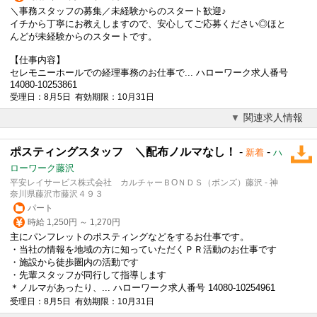
＼事務スタッフの募集／未経験からのスタート歓迎♪
イチから丁寧にお教えしますので、安心してご応募ください◎ほと
んどが未経験からのスタートです。
【仕事内容】
セレモニーホールでの経理事務のお仕事で... ハローワーク求人番号
14080-10253861
受理日：8月5日 有効期限：10月31日
関連求人情報
ポスティングスタッフ ＼配布ノルマなし！
-
-
新着
ハ
ローワーク藤沢
平安レイサービス株式会社 カルチャーＢОＮＤＳ（ボンズ）藤沢 - 神
奈川県藤沢市藤沢４９３
パート
時給 1,250円 ～ 1,270円
主にパンフレットのポスティングなどをするお仕事です。
・当社の情報を地域の方に知っていただくＰＲ活動のお仕事です
・施設から徒歩圏内の活動です
・先輩スタッフが同行して指導します
＊ノルマがあったり、... ハローワーク求人番号 14080-10254961
受理日：8月5日 有効期限：10月31日