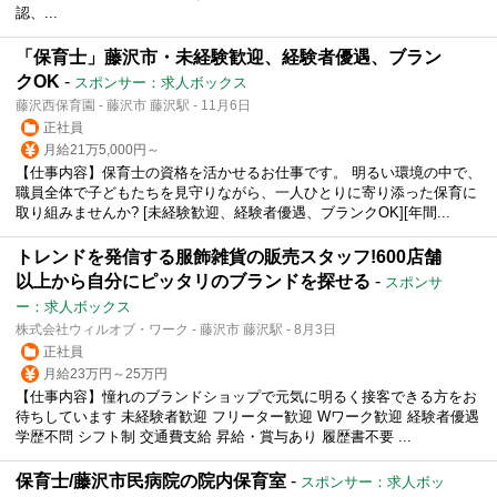
認、...
「保育士」藤沢市・未経験歓迎、経験者優遇、ブラン
クOK
-
スポンサー：求人ボックス
藤沢西保育園 - 藤沢市 藤沢駅 - 11月6日
正社員
月給21万5,000円～
【仕事内容】保育士の資格を活かせるお仕事です。 明るい環境の中で、
職員全体で子どもたちを見守りながら、一人ひとりに寄り添った保育に
取り組みませんか? [未経験歓迎、経験者優遇、ブランクOK][年間...
トレンドを発信する服飾雑貨の販売スタッフ!600店舗
以上から自分にピッタリのブランドを探せる
-
スポンサ
ー：求人ボックス
株式会社ウィルオブ・ワーク - 藤沢市 藤沢駅 - 8月3日
正社員
月給23万円～25万円
【仕事内容】憧れのブランドショップで元気に明るく接客できる方をお
待ちしています 未経験者歓迎 フリーター歓迎 Wワーク歓迎 経験者優遇
学歴不問 シフト制 交通費支給 昇給・賞与あり 履歴書不要 ...
保育士/藤沢市民病院の院内保育室
-
スポンサー：求人ボッ