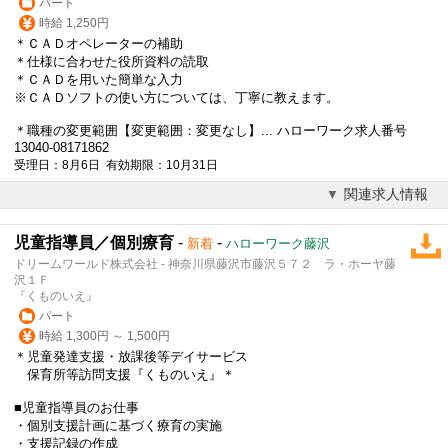
パート
時給 1,250円
＊ＣＡＤオペレーターの補助
＊仕様に合わせた役所資料の読取
＊ＣＡＤを用いた簡単な入力
※ＣＡＤソフトの使い方については、丁寧に教えます。
＊職種の変更範囲【変更範囲：変更なし】... ハローワーク求人番号
13040-08171862
受理日：8月6日 有効期限：10月31日
関連求人情報
児童指導員／個別療育
-
-
新着
ハローワーク藤沢
ドリームワールド株式会社 - 神奈川県藤沢市藤沢５７２ ラ・ホーヤ藤
沢１Ｆ
『くものいえ』
パート
時給 1,300円 ～ 1,500円
＊児童発達支援・放課後等デイサービス
保育所等訪問支援『くものいえ』＊
■児童指導員のお仕事
・個別支援計画に基づく療育の実施
・支援記録の作成