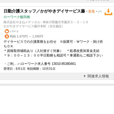
日勤介護スタッフ／かがやきデイサービス藤
-
-
新着
ハ
ローワーク飯田橋
株式会社やまねメディカル - 神奈川県藤沢市藤沢５－３－１６
かがやきデイサービス藤沢本町（当社施設）
パート
時給 1,470円 ～ 1,590円
デイサービスでの介護業務をお任せ ※副業可・Ｗワーク・掛け持
ちＯＫ
＊資格取得補助あり（入社後すぐ対象） ＊処遇改善加算金支給
＊９：００～１３：００半日勤務も相談可＊車通勤もご相談下さい
・ご利... ハローワーク求人番号 13010-85380461
受理日：8月1日 有効期限：10月31日
関連求人情報