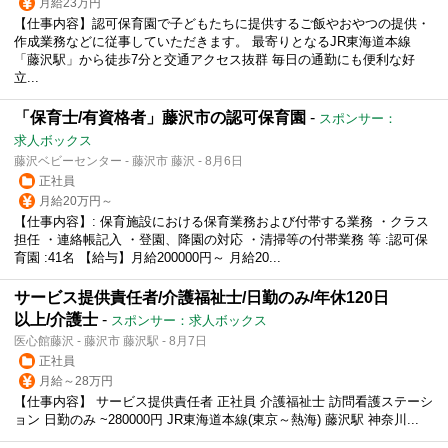
月給23万円
【仕事内容】認可保育園で子どもたちに提供するご飯やおやつの提供・
作成業務などに従事していただきます。 最寄りとなるJR東海道本線
「藤沢駅」から徒歩7分と交通アクセス抜群 毎日の通勤にも便利な好
立...
「保育士/有資格者」藤沢市の認可保育園
-
スポンサー：
求人ボックス
藤沢ベビーセンター - 藤沢市 藤沢 - 8月6日
正社員
月給20万円～
【仕事内容】: 保育施設における保育業務および付帯する業務 ・クラス
担任 ・連絡帳記入 ・登園、降園の対応 ・清掃等の付帯業務 等 :認可保
育園 :41名 【給与】月給200000円～ 月給20...
サービス提供責任者/介護福祉士/日勤のみ/年休120日
以上/介護士
-
スポンサー：求人ボックス
医心館藤沢 - 藤沢市 藤沢駅 - 8月7日
正社員
月給～28万円
【仕事内容】 サービス提供責任者 正社員 介護福祉士 訪問看護ステーシ
ョン 日勤のみ ~280000円 JR東海道本線(東京～熱海) 藤沢駅 神奈川...