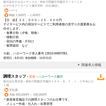
株式会社やまねメディカル - 神奈川県藤沢市藤沢５ー３ー１６
かがやきデイサービス藤沢本町（自社施設）
パート
時給 1,300円 ～ 1,450円
【日 給】２２，０００～２５，０００円
デイサービス内の宿泊サービスでご利用者様の見守り介護業務をお
任せします。
・食事介助（夕食、朝食）
・移動介助
・宿泊の準備・片付け
・夜間巡回 など
※副... ハローワーク求人番号 13010-84907061
受理日：8月3日 有効期限：10月31日
関連求人情報
調理スタッフ
-
-
新着
ハローワーク藤沢
株式会社青木舘 - 神奈川県藤沢市藤沢４８４－８ Ｆ．Ｉ．Ｃ中央ビル
１階
正社員
月給 400,000円 ～ 500,000円
＊新規食堂施設での調理スタッフのお仕事です。
メニュー作成・仕入れ～在庫管理