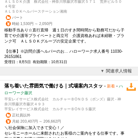
ＡＬＳＯＫ介護 株式会社 - 神奈川県藤沢市藤沢５７１ 荒井ビル５０
４号室
ＡＬＳＯＫヘルパーステーション湘南
パート
時給 1,530円 ～ 2,050円
移動手当あり☆直行直帰 週１日のすき間時間から勤務可だから子
育てや介護等プライベートと両立可 介護資格あれば未経験・ブラ
ンク可 ＡＬＳＯＫグループの安定企業です。
【仕事】※訪問介護ヘルパーのお... ハローワーク求人番号 11030-
26151861
受理日：8月5日 有効期限：10月31日
関連求人情報
落ち着いた雰囲気で働ける｜式場案内スタッ
-
-
新着
ハ
ローワーク藤沢
平安レイサービス株式会社 カルチャーＢОＮＤＳ（ボンズ）藤沢 - 神
奈川県藤沢市藤沢４９３
平安レイサービス株式会社 カルチャーＢОＮＤＳ藤沢
正社員以外
月給 203,407円 ～ 206,662円
＼社会保険に加入できて安心！／
セレモニーホールに来館されたお客様のご案内をする仕事です。事