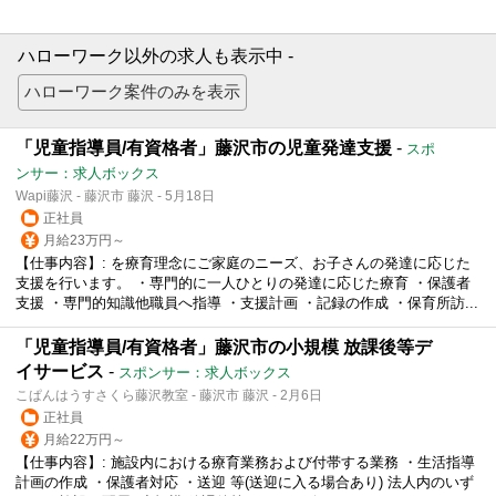
ハローワーク以外の求人も表示中 -
「児童指導員/有資格者」藤沢市の児童発達支援
-
スポ
ンサー：求人ボックス
Wapi藤沢 - 藤沢市 藤沢 - 5月18日
正社員
月給23万円～
【仕事内容】: を療育理念にご家庭のニーズ、お子さんの発達に応じた
支援を行います。 ・専門的に一人ひとりの発達に応じた療育 ・保護者
支援 ・専門的知識他職員へ指導 ・支援計画 ・記録の作成 ・保育所訪...
「児童指導員/有資格者」藤沢市の小規模 放課後等デ
イサービス
-
スポンサー：求人ボックス
こぱんはうすさくら藤沢教室 - 藤沢市 藤沢 - 2月6日
正社員
月給22万円～
【仕事内容】: 施設内における療育業務および付帯する業務 ・生活指導
計画の作成 ・保護者対応 ・送迎 等(送迎に入る場合あり) 法人内のいず