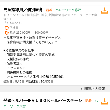
児童指導員／個別療育
-
-
新着
ハローワーク藤沢
ドリームワールド株式会社 - 神奈川県藤沢市藤沢５７２ ラ・ホーヤ藤
沢１Ｆ
『くものいえ』
正社員
月給 230,000円 ～ 300,000円
＊児童発達支援・放課後等デイサービス
保育所等訪問支援『くものいえ』＊
■児童指導員のお仕事
・個別支援計画に基づく療育の実施
・支援記録の作成
・保護者対応
・アセスメント
・関係機関との連携
... ハローワーク求人番号 14080-10350161
受理日：8月6日 有効期限：10月31日
関連求人情報
登録ヘルパー◆ＡＬＳＯＫヘルパーステーシ
-
-
新着
ハ
ローワーク大宮