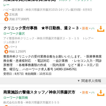
レー
ハビー藤沢教室 - 神奈川県藤沢市藤沢1015-14リブレ藤沢6階 - 8月9日
正社員
月給 277,000円
クリニック受付事務 ★半日勤務、週２～３
-
-
新着
ハ
ローワーク藤沢
アイ整形外科クリニック - 神奈川県藤沢市藤沢２－３－１５ トレアー
ジュ白旗２Ｆ
パート
時給 1,250円
整形外科クリニックの受付業務全般をお願いいたします。・医療事務業
務全般・患者様対応 ・電話対応 ・会計業務 ・レセコン入力・問診
票整理 ・各種事務書類の作成 ・院内清掃 など＊週２～３日／日
数、曜日な... ハローワーク求人番号 14080-10445761
受理日：8月7日 有効期限：10月31日
関連求人情報
商業施設の警備スタッフ／神奈川県藤沢市
-
-
新着
ハ
ローワーク飯田橋
株式会社白青舎 - 神奈川県藤沢市藤沢５５５