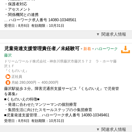
・保護者対応
・アセスメント
・関係機関との連携
... ハローワーク求人番号 14080-10348561
受理日：8月6日 有効期限：10月31日
関連求人情報
児童発達支援管理責任者／未経験可
-
-
新着
ハローワーク
藤沢
ドリームワールド株式会社 - 神奈川県藤沢市藤沢５７２ ラ・ホーヤ藤
沢１Ｆ
『くものいえ』
正社員
月給 280,000円 ～ 400,000円
藤沢駅徒歩３分。障害児通所支援サービス『くものいえ』で児発管
を募集♪
■くものいえの特徴■
・発達に合わせたマンツーマンの個別療育
・集団生活に向けたスモールステップの小集団療育
■児童発達支援管理... ハローワーク求人番号 14080-10349461
受理日：8月6日 有効期限：10月31日
関連求人情報