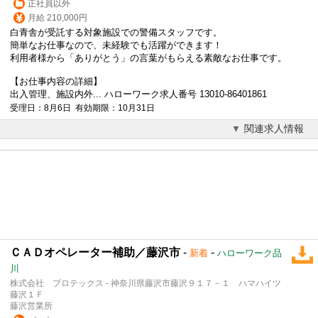
正社員以外
月給 210,000円
白青舎が受託する対象施設での警備スタッフです。
簡単なお仕事なので、未経験でも活躍ができます！
利用者様から「ありがとう」の言葉がもらえる素敵なお仕事です。
【お仕事内容の詳細】
出入管理、施設内外... ハローワーク求人番号 13010-86401861
受理日：8月6日 有効期限：10月31日
関連求人情報
ＣＡＤオペレーター補助／藤沢市
-
-
新着
ハローワーク品
川
株式会社 プロテックス - 神奈川県藤沢市藤沢９１７－１ ハマハイツ
藤沢１Ｆ
藤沢営業所