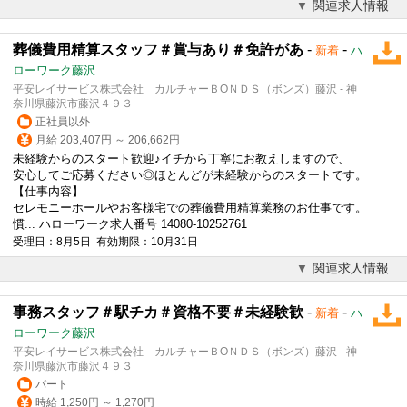
関連求人情報
葬儀費用精算スタッフ＃賞与あり＃免許があ
-
-
新着
ハ
ローワーク藤沢
平安レイサービス株式会社 カルチャーＢОＮＤＳ（ボンズ）藤沢 - 神
奈川県藤沢市藤沢４９３
正社員以外
月給 203,407円 ～ 206,662円
未経験からのスタート歓迎♪イチから丁寧にお教えしますので、
安心してご応募ください◎ほとんどが未経験からのスタートです。
【仕事内容】
セレモニーホールやお客様宅での葬儀費用精算業務のお仕事です。
慣... ハローワーク求人番号 14080-10252761
受理日：8月5日 有効期限：10月31日
関連求人情報
事務スタッフ＃駅チカ＃資格不要＃未経験歓
-
-
新着
ハ
ローワーク藤沢
平安レイサービス株式会社 カルチャーＢОＮＤＳ（ボンズ）藤沢 - 神
奈川県藤沢市藤沢４９３
パート
時給 1,250円 ～ 1,270円