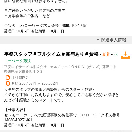
前に必要な知識や経験はありません。
＊ご来館いただいたお客様のご案内
＊見学会等のご案内 など
※接客... ハローワーク求人番号 14080-10249361
受理日：8月5日 有効期限：10月31日
関連求人情報
事務スタッフ＃フルタイム＃賞与あり＃資格
-
-
新着
ハ
ローワーク藤沢
平安レイサービス株式会社 カルチャーＢОＮＤＳ（ボンズ）藤沢 - 神
奈川県藤沢市藤沢４９３
正社員以外
月給 203,407円 ～ 206,662円
＼事務スタッフの募集／未経験からのスタート歓迎♪
イチから丁寧にお教えしますので、安心してご応募ください◎ほと
んどが未経験からのスタートです。
【仕事内容】
セレモニーホールでの経理事務のお仕事で... ハローワーク求人番号
14080-10251461
受理日：8月5日 有効期限：10月31日