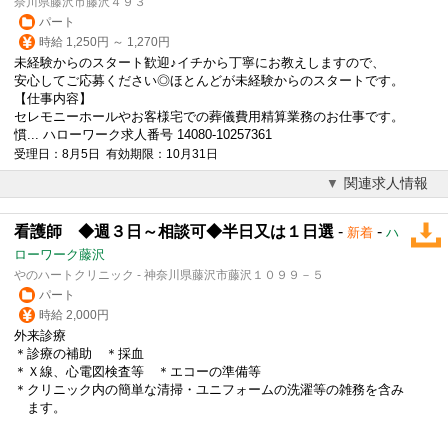
奈川県藤沢市藤沢４９３
パート
時給 1,250円 ～ 1,270円
未経験からのスタート歓迎♪イチから丁寧にお教えしますので、
安心してご応募ください◎ほとんどが未経験からのスタートです。
【仕事内容】
セレモニーホールやお客様宅での葬儀費用精算業務のお仕事です。
慣... ハローワーク求人番号 14080-10257361
受理日：8月5日 有効期限：10月31日
関連求人情報
看護師 ◆週３日～相談可◆半日又は１日選
-
-
新着
ハ
ローワーク藤沢
やのハートクリニック - 神奈川県藤沢市藤沢１０９９－５
パート
時給 2,000円
外来診療
＊診療の補助 ＊採血
＊Ｘ線、心電図検査等 ＊エコーの準備等
＊クリニック内の簡単な清掃・ユニフォームの洗濯等の雑務を含み
ます。