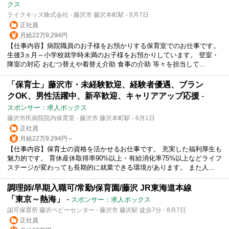
クス
ライクキッズ株式会社 - 藤沢市 藤沢本町駅 - 8月7日
正社員
月給22万9,294円
【仕事内容】病院職員のお子様をお預かりする保育室でのお仕事です。
生後3ヵ月～小学校就学時未満のお子様をお預かりしています。 登室・
降室の対応 おむつ替えや着替え介助 食事の介助 等々を担当して...
「保育士」藤沢市・未経験歓迎、経験者優遇、ブラン
クOK、男性活躍中、新卒歓迎、キャリアアップ応援
-
スポンサー：求人ボックス
藤沢市民病院院内保育室 - 藤沢市 藤沢本町駅 - 6月1日
正社員
月給22万9,294円～
【仕事内容】保育士の資格を活かせるお仕事です。 充実した福利厚生も
魅力的です。 育休産休取得率90%以上・有給消化率75%以上などライフ
ステージが変わっても長期的に就業できる環境があります。 また人...
調理師/早期入職可/常勤/保育園/藤沢 JR東海道本線
「東京～熱海」
-
スポンサー：求人ボックス
認可保育所 藤沢ベビーセンター - 藤沢市 藤沢駅 徒歩7分 - 8月7日
正社員