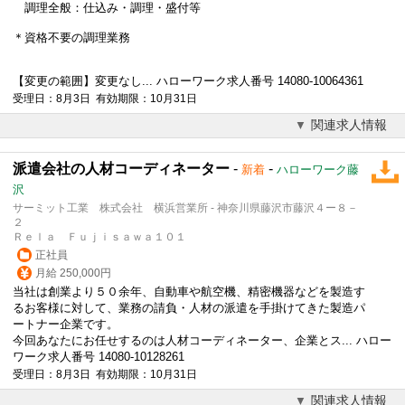
調理全般：仕込み・調理・盛付等
＊資格不要の調理業務
【変更の範囲】変更なし... ハローワーク求人番号 14080-10064361
受理日：8月3日 有効期限：10月31日
関連求人情報
派遣会社の人材コーディネーター
-
-
新着
ハローワーク藤
沢
サーミット工業 株式会社 横浜営業所 - 神奈川県藤沢市藤沢４ー８－
２
Ｒｅｌａ Ｆｕｊｉｓａｗａ１０１
正社員
月給 250,000円
当社は創業より５０余年、自動車や航空機、精密機器などを製造す
るお客様に対して、業務の請負・人材の派遣を手掛けてきた製造パ
ートナー企業です。
今回あなたにお任せするのは人材コーディネーター、企業とス... ハロー
ワーク求人番号 14080-10128261
受理日：8月3日 有効期限：10月31日
関連求人情報