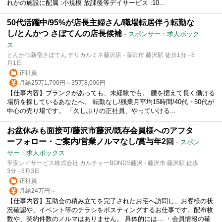
れかの施設に配属 :小規模 放課後等デイサービス :10...
50代活躍中/95%が店長主婦さん/職場転居伴う転勤な
し/とんかつ さぼてんの店長候補
-
スポンサー：求人ボック
ス
とんかつ新宿さぼてん デリカルミネ藤沢店 - 藤沢市 藤沢駅 徒歩1分 - 8
月1日
正社員
月給25万1,700円～35万8,000円
【仕事内容】ブランクがあっても、未経験でも。 腰を据えて長く働ける
場所を探しているあなたへ。 転勤なし/残業月平均15時間/40代・50代が
中心の売り場です。 「久しぶりの正社員、やっていける...
お盆休みも面接可/藤沢市藤沢/既存会員様へのアフタ
ーフォロー・ご案内/営業ノルマなし/賞与年2回
-
スポン
サー：求人ボックス
平安レイサービス株式会社 カルチャーBONDS藤沢 - 藤沢市 藤沢駅 徒歩
3分 - 8月3日
正社員
月給24万円～
【仕事内容】互助会の積み立てを完了されたお宅へ訪問し、お客様の状
況確認や、イベント等のチラシをポスティングするお仕事です。配布枚
数や、契約件数のノルマはありません。 具体的には… ・会員情報の確