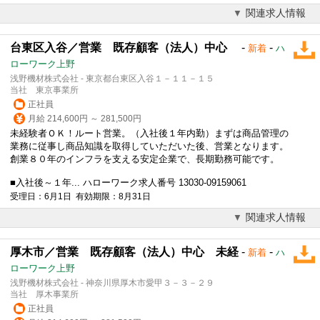
関連求人情報
台東区入谷／営業 既存顧客（法人）中心
-
-
新着
ハ
ローワーク上野
浅野機材株式会社 - 東京都台東区入谷１－１１－１５
当社 東京事業所
正社員
月給 214,600円 ～ 281,500円
未経験者ＯＫ！ルート営業。（入社後１年内勤）まずは商品管理の
業務に従事し商品知識を取得していただいた後、営業となります。
創業８０年のインフラを支える安定企業で、長期勤務可能です。
■入社後～１年... ハローワーク求人番号 13030-09159061
受理日：6月1日 有効期限：8月31日
関連求人情報
厚木市／営業 既存顧客（法人）中心 未経
-
-
新着
ハ
ローワーク上野
浅野機材株式会社 - 神奈川県厚木市愛甲３－３－２９
当社 厚木事業所
正社員