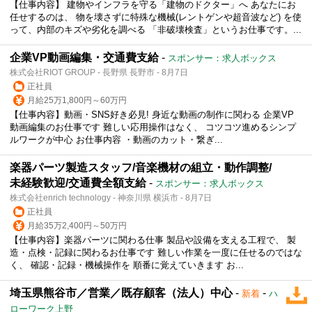
【仕事内容】 建物やインフラを守る「建物のドクター」へ あなたにお
任せするのは、 物を壊さずに特殊な機械(レントゲンや超音波など) を使
って、内部のキズや劣化を調べる 「非破壊検査」というお仕事です。...
企業VP動画編集・交通費支給
-
スポンサー：求人ボックス
株式会社RIOT GROUP - 長野県 長野市 - 8月7日
正社員
月給25万1,800円～60万円
【仕事内容】動画・SNS好き必見! 身近な動画の制作に関わる 企業VP
動画編集のお仕事です 難しい応用操作はなく、 コツコツ進めるシンプ
ルワークが中心 お仕事内容 ・動画のカット・繋ぎ...
楽器パーツ製造スタッフ/音楽機材の組立・動作調整/
未経験歓迎/交通費全額支給
-
スポンサー：求人ボックス
株式会社enrich technology - 神奈川県 横浜市 - 8月7日
正社員
月給35万2,400円～50万円
【仕事内容】楽器パーツに関わる仕事 製品や設備を支える工程で、 製
造・点検・記録に関わるお仕事です 難しい作業を一度に任せるのではな
く、 確認・記録・機械操作を 順番に覚えていきます お...
埼玉県熊谷市／営業／既存顧客（法人）中心
-
-
新着
ハ
ローワーク上野