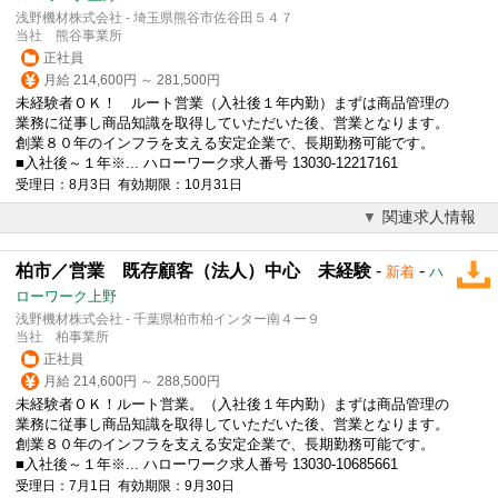
浅野機材株式会社 - 埼玉県熊谷市佐谷田５４７
当社 熊谷事業所
正社員
月給 214,600円 ～ 281,500円
未経験者ＯＫ！ ルート営業（入社後１年内勤）まずは商品管理の
業務に従事し商品知識を取得していただいた後、営業となります。
創業８０年のインフラを支える安定企業で、長期勤務可能です。
■入社後～１年※... ハローワーク求人番号 13030-12217161
受理日：8月3日 有効期限：10月31日
関連求人情報
柏市／営業 既存顧客（法人）中心 未経験
-
-
新着
ハ
ローワーク上野
浅野機材株式会社 - 千葉県柏市柏インター南４ー９
当社 柏事業所
正社員
月給 214,600円 ～ 288,500円
未経験者ＯＫ！ルート営業。（入社後１年内勤）まずは商品管理の
業務に従事し商品知識を取得していただいた後、営業となります。
創業８０年のインフラを支える安定企業で、長期勤務可能です。
■入社後～１年※... ハローワーク求人番号 13030-10685661
受理日：7月1日 有効期限：9月30日