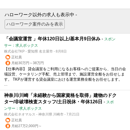
ハローワーク以外の求人も表示中 -
「会議室運営 」年休120日以上/基本月9日休み
-
スポン
サー：求人ボックス
株式会社TKP - 愛知県 名古屋市 - 8月8日
正社員
月給30万円～38万円
【仕事内容】 貸会議室をご利用になるお客様へのご提案から、当日の会
場設営、ケータリング手配、売上管理まで、施設運営全般をお任せしま
す。 TKPが運営する貸会議室における運営業務全般をお任せします。
...
神奈川/川崎「未経験から国家資格を取得」建物のドク
ター/非破壊検査スタッフ/土日祝休・年休126日
-
スポ
ンサー：求人ボックス
株式会社ネオマルス - 神奈川県 川崎市 - 7月21日
正社員
月給27万2,000円～