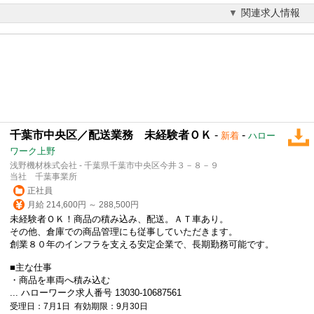
関連求人情報
千葉市中央区／配送業務 未経験者ＯＫ
-
-
新着
ハロー
ワーク上野
浅野機材株式会社 - 千葉県千葉市中央区今井３－８－９
当社 千葉事業所
正社員
月給 214,600円 ～ 288,500円
未経験者ＯＫ！商品の積み込み、配送。ＡＴ車あり。
その他、倉庫での商品管理にも従事していただきます。
創業８０年のインフラを支える安定企業で、長期勤務可能です。
■主な仕事
・商品を車両へ積み込む
... ハローワーク求人番号 13030-10687561
受理日：7月1日 有効期限：9月30日