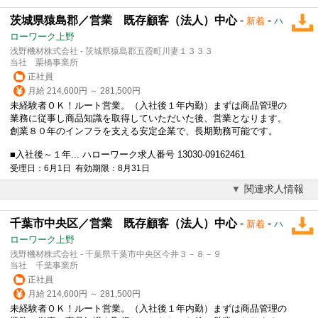
茨城県猿島郡／営業 既存顧客（法人）中心
-
-
新着
ハ
ローワーク上野
浅野機材株式会社 - 茨城県猿島郡五霞町川妻１３３３
当社 栗橋事業所
正社員
月給 214,600円 ～ 281,500円
未経験者ＯＫ！ルート営業。（入社後１年内勤）まずは商品管理の
業務に従事し商品知識を取得していただいた後、営業となります。
創業８０年のインフラを支える安定企業で、長期勤務可能です。
■入社後～１年... ハローワーク求人番号 13030-09162461
受理日：6月1日 有効期限：8月31日
関連求人情報
千葉市中央区／営業 既存顧客（法人）中心
-
-
新着
ハ
ローワーク上野
浅野機材株式会社 - 千葉県千葉市中央区今井３－８－９
当社 千葉事業所
正社員
月給 214,600円 ～ 281,500円
未経験者ＯＫ！ルート営業。（入社後１年内勤）まずは商品管理の