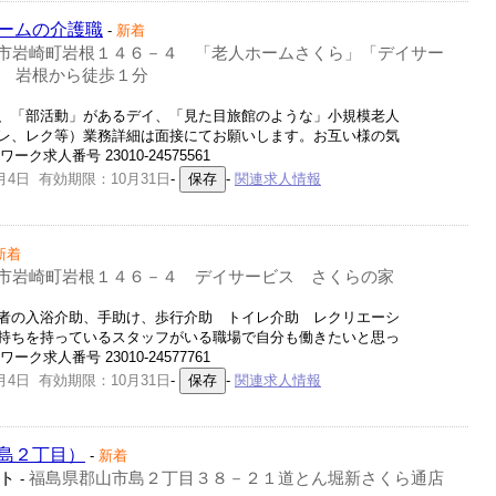
ームの介護職
-
新着
市岩崎町岩根１４６－４ 「老人ホームさくら」「デイサー
 岩根から徒歩１分
、「部活動」があるデイ、「見た目旅館のような」小規模老人
レ、レク等）業務詳細は面接にてお願いします。お互い様の気
ク求人番号 23010-24575561
月4日 有効期限：10月31日
-
-
関連求人情報
新着
市岩崎町岩根１４６－４ デイサービス さくらの家
者の入浴介助、手助け、歩行介助 トイレ介助 レクリエーシ
持ちを持っているスタッフがいる職場で自分も働きたいと思っ
ク求人番号 23010-24577761
月4日 有効期限：10月31日
-
-
関連求人情報
島２丁目）
-
新着
ト
福島県郡山市島２丁目３８－２１道とん堀新さくら通店
-