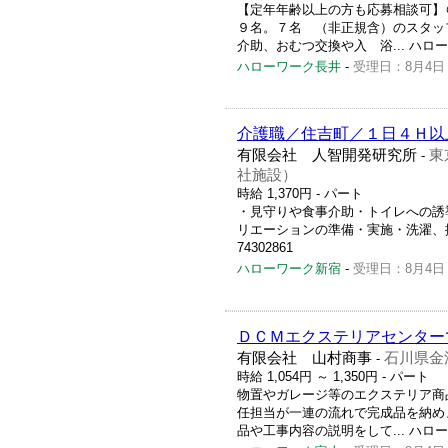
【定年年齢以上の方も応募相談可】
９名。７名 （非正規含）のスタッ
介助、おむつ交換や入 浴... ハローワー
ハローワーク長井
-
受理日：8月4日
介護職／住吉町／１日４Ｈ以
有限会社 人智開発研究所
東
-
社施設）
時給 1,370円
- パート
・見守りや食事介助・トイレへの誘
リエーションの準備・実施・洗濯、掃除
74302861
ハローワーク新宿
-
受理日：8月4日
ＤＣＭエクステリアセンター
有限会社 山村商事
石川県金
-
時給 1,054円 ～ 1,350円
- パート
物置やガレージ等のエクステリア商
任担当が一連の流れで完成品を納め
品や工事内容の説明をして... ハローワー