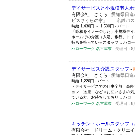
デイサービスと小規模老人ホ
有限会社 さくら
愛知県日進
-
ビスさくらの家」 名鉄バス
時給 1,430円 ～ 1,500円
- パート
「昭和をイメージした」小規模デイ
ホームでの介護（入浴、歩行、トイ
持ちを持っているスタッフ... ハローワー
ハローワーク 名古屋東
-
受理日：8
デイサービス介護スタッフ
-
有限会社 さくら
愛知県日進
-
時給 1,220円
- パート
・デイサービスでの仕事全般 高齢
ョン 送迎 など＜お互いさまの気
ている方、お待ちしており... ハローワー
ハローワーク 名古屋東
-
受理日：8
キッチン・ホールスタッフ（
有限会社 ドリーム・クリエイ