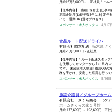
月給16万5,000円～
- 正社員 / ア
【仕事内容】 [職種] 保育士 [仕事
退職金制度(勤続年数3年以上) 定年制
イカー通勤OK [選考プロセス]...
スポンサー：求人ボックス
-
4月17
食品ルート配送ドライバー
有限会社岡本配送
栃木県 さ
-
月給25万3,000円
- 正社員
【仕事内容】4tルート配送スタッフ/
を使用してセンターから主に県内ス
です。 未経験者大歓迎! 物流OB
務を手がけ、安定した経営を行ってい
スポンサー：求人ボックス
-
8月6日
施設介護員／グループホーム
有限会社 さくら商会 （ケア
ホームさくらの家１号館
月給 177,600円 ～ 192,600円
- 正社