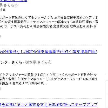
県 さくら市
正社員
らサポート有限会社 ケアセンターさくら 居宅介護支援事業所のケアマネ
OK 介護支援事業所にてケアマネジャーの募集です! 車通勤可 産休・育
め ボーナス・賞与あり 社会保険完備 交通費支給 退職金あり 給料 月
.
日
/介護兼務なし/居宅介護支援事業所/主任介護支援専門員/
センターさくら
栃木県 さくら市
-
ケアマネジャーの募集です@さくら市 : さくらサポート有限会社 ケ
: 常勤 : 主任ケアマネジャー (主任ケアマネージャー) : 186,000円‐
り 基本給 172,000円-260,...
日
験を武器にまちと家族を支える現場監督へステップアップ