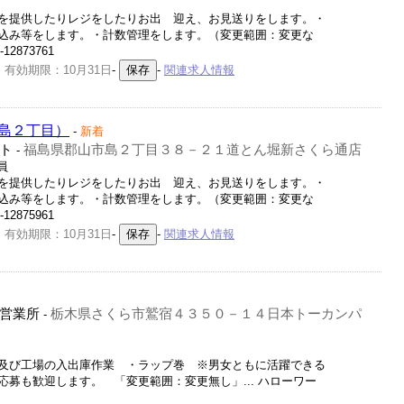
を提供したりレジをしたりお出 迎え、お見送りをします。・
込み等をします。・計数管理をします。（変更範囲：変更な
2873761
 有効期限：10月31日
-
-
関連求人情報
島２丁目）
-
新着
ト
福島県郡山市島２丁目３８－２１道とん堀新さくら通店
-
員
を提供したりレジをしたりお出 迎え、お見送りをします。・
込み等をします。・計数管理をします。（変更範囲：変更な
2875961
 有効期限：10月31日
-
-
関連求人情報
営業所
栃木県さくら市鷲宿４３５０－１４日本トーカンパ
-
及び工場の入出庫作業 ・ラップ巻 ※男女ともに活躍できる
募も歓迎します。 「変更範囲：変更無し」... ハローワー