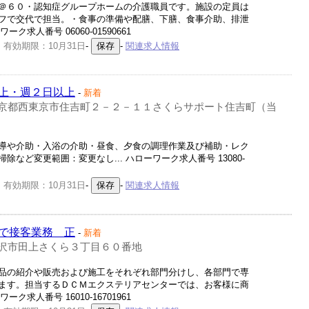
＠６０・認知症グループホームの介護職員です。施設の定員は
フで交代で担当。・食事の準備や配膳、下膳、食事介助、排泄
ク求人番号 06060-01590661
 有効期限：10月31日
-
-
関連求人情報
上・週２日以上
-
新着
京都西東京市住吉町２－２－１１さくらサポート住吉町（当
導や介助・入浴の介助・昼食、夕食の調理作業及び補助・レク
など変更範囲：変更なし... ハローワーク求人番号 13080-
 有効期限：10月31日
-
-
関連求人情報
で接客業務＿正
-
新着
沢市田上さくら３丁目６０番地
品の紹介や販売および施工をそれぞれ部門分けし、各部門で専
ます。担当するＤＣＭエクステリアセンターでは、お客様に商
ク求人番号 16010-16701961