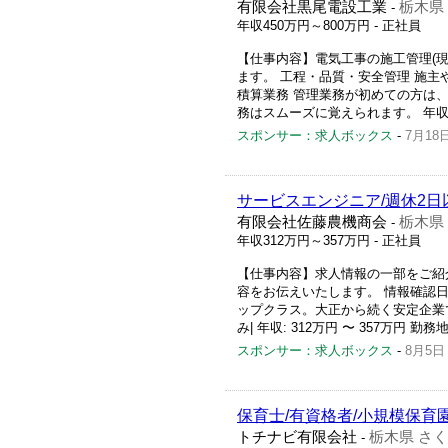
有限会社黒尾電設工業
栃木県
-
年収450万円～800万円
- 正社員
【仕事内容】電気工事の施工管理(
ます。 工程・品質・安全管理 施
積算業務 管理業務が初めての方は
務はスムーズに覚えられます。 年収80
スポンサー：求人ボックス
-
7月18
サービスエンジニア/週休2日
有限会社佐藤農機商会
栃木県
-
年収312万円～357万円
- 正社員
【仕事内容】求人情報の一部をご紹
容をお伝えいたします。 情報確認日:20
ップクラス。大正から続く安定企業で
み| 年収: 312万円 〜 357万円 勤務地:
スポンサー：求人ボックス
-
8月5日
保育士/有資格者/小規模保育
トチナビ有限会社
栃木県 さ
-