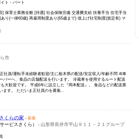
ルバイト・パート
内容] 保育士業務全般 [待遇] 社会保険完備 交通費支給 扶養手当 住宅手当
あり(一律60歳) 再雇用制度あり(65歳まで) 借上げ社宅制度(規定有) マ
日
くら市
正社員/運転手未経験者歓迎/主に栃木県の配送/安定収入/年齢不問 4t車
ーパーへ、食品の店舗配送を行います。 冷蔵車を使用するルート配送
の方も大歓迎です。 平成6年に設立した『岡本配送』。 食品などの配送業
ます。 ただいま正社員のを募集...
さくらの家
-
新着
サービスさくら）
山形県長井市平山９１１－２１グループ
-
員