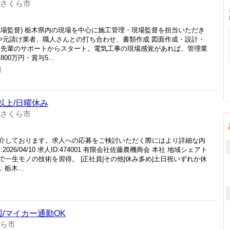
 さくら市
現場監督) 栃木県内の現場を中心に施工管理・現場監督を担当いただき
主や元請け業者、職人さんとの打ち合わせ、書類作成 図面作成・設計・
、先輩のサポートからスタート。電気工事の現場感覚があれば、管理業
0万円・賞与5...
日
以上/日曜休み
 さくら市
介しております。求人への応募をご検討いただく際にはより詳細な内
26/04/10 求人ID:474001 有限会社佐藤農機商会 本社 地域シェアト
一生モノの技術を習得。 |正社員|その他|休み多め|土日祝いずれか休
 栃木...
園/マイカー通勤OK
くら市