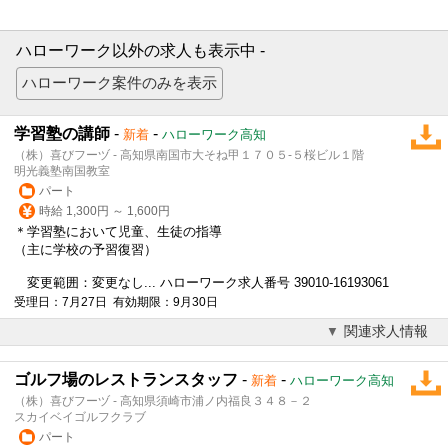
ハローワーク以外の求人も表示中 -
学習塾の講師
-
-
新着
ハローワーク高知
（株）喜びフーヅ - 高知県南国市大そね甲１７０５‐５桜ビル１階
明光義塾南国教室
パート
時給 1,300円 ～ 1,600円
＊学習塾において児童、生徒の指導
（主に学校の予習復習）
変更範囲：変更なし... ハローワーク求人番号 39010-16193061
受理日：7月27日 有効期限：9月30日
関連求人情報
ゴルフ場のレストランスタッフ
-
-
新着
ハローワーク高知
（株）喜びフーヅ - 高知県須崎市浦ノ内福良３４８－２
スカイベイゴルフクラブ
パート