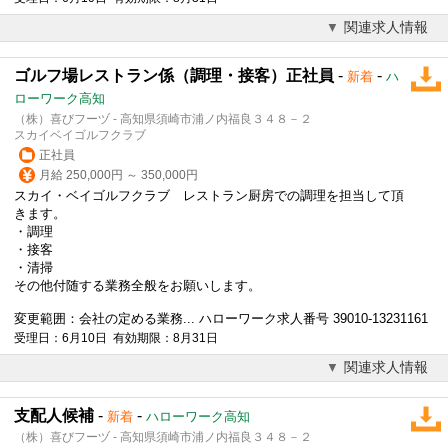
関連求人情報
ゴルフ場レストラン係（調理・接客）正社員
-
-
新着
ハ
ローワーク高知
（株）喜びフーヅ - 高知県須崎市浦ノ内福良３４８－２
スカイベイゴルフクラブ
正社員
月給 250,000円 ～ 350,000円
スカイ・ベイゴルフクラブ レストラン厨房での調理を担当して頂
きます。
・調理
・接客
・清掃
その他付随する業務全般をお願いします。
変更範囲：会社の定める業務... ハローワーク求人番号 39010-13231161
受理日：6月10日 有効期限：8月31日
関連求人情報
支配人候補
-
-
新着
ハローワーク高知
（株）喜びフーヅ - 高知県須崎市浦ノ内福良３４８－２