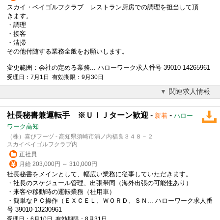
スカイ・ベイゴルフクラブ レストラン厨房での調理を担当して頂
きます。
・調理
・接客
・清掃
その他付随する業務全般をお願いします。
変更範囲：会社の定める業務... ハローワーク求人番号 39010-14265961
受理日：7月1日 有効期限：9月30日
関連求人情報
社長秘書兼運転手 ※ＵＩＪターン歓迎
-
-
新着
ハロー
ワーク高知
（株）喜びフーヅ - 高知県須崎市浦ノ内福良３４８－２
スカイベイゴルフクラブ内
正社員
月給 203,000円 ～ 310,000円
社長秘書をメインとして、幅広い業務に従事していただきます。
・社長のスケジュール管理、出張帯同（海外出張の可能性あり）
・来客や移動時の運転業務（社用車）
・簡単なＰＣ操作（ＥＸＣＥＬ、ＷＯＲＤ、ＳＮ... ハローワーク求人番
号 39010-13230961
受理日：6月10日 有効期限：8月31日