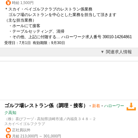
時給 1,500円
＊スカイ・ベイゴルフクラブのレストラン係業務
ゴルフ場のレストランを中心とした業務を担当して頂きます
（主な担当業務）
・ホールにて接客
・テーブルセッティング、清掃
・その他、上記に付随する... ハローワーク求人番号 39010-14264861
受理日：7月1日 有効期限：9月30日
関連求人情報
ゴルフ場レストラン係（調理・接客）
-
-
新着
ハローワー
ク高知
（株）喜びフーヅ - 高知県須崎市浦ノ内福良３４８－２
スカイベイゴルフクラブ
正社員以外
月給 213,000円 ～ 301,000円