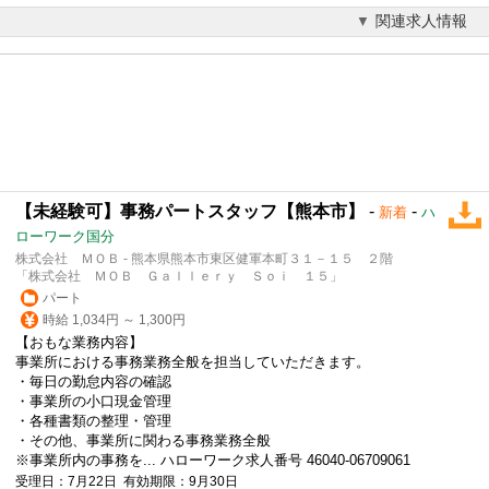
関連求人情報
【未経験可】事務パートスタッフ【熊本市】
-
-
新着
ハ
ローワーク国分
株式会社 ＭＯＢ - 熊本県熊本市東区健軍本町３１－１５ ２階
「株式会社 ＭＯＢ Ｇａｌｌｅｒｙ Ｓｏｉ １５」
パート
時給 1,034円 ～ 1,300円
【おもな業務内容】
事業所における事務業務全般を担当していただきます。
・毎日の勤怠内容の確認
・事業所の小口現金管理
・各種書類の整理・管理
・その他、事業所に関わる事務業務全般
※事業所内の事務を... ハローワーク求人番号 46040-06709061
受理日：7月22日 有効期限：9月30日