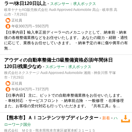
ラー/休日120日以上
-
スポンサー：求人ボックス
岐阜ヤナセAG販売株式会社 Audi Approved Automobile 高山 - 岐阜県 高
山市 - 7月26日
正社員
年収300万円～550万円
【仕事内容】輸入車正規ディーラーのメカニックとして、納車前・納車
後の各種整備業務などをお任せいたします。 あなたの能力・経験・適性
に応じて、業務をお任せしていきます。 ・納車予定の車に傷や異常の有
無...
アウディの自動車整備士/3級整備資格必須/年間休日
120日/残業少なめ
-
スポンサー：求人ボックス
株式会社ネクステージ Audi Approved Automobile 湘南 - 神奈川県 平塚
市 - 7月29日
正社員
年収434万円～737万円
【仕事内容】 主に、ピットでの自動車整備業務をお任せいたします。
・車検対応 ・サービスフロント ・納車前点険 ・一般修理 ・在庫修理
また、お客様の受付対応も行っていただきます。 『共有工具』を...
【熊本市】ＡＩコンテンツサブディレクター
-
-
新着
ハ
ローワーク国分
株式会社 ＭＯＢ - 熊本県熊本市東区健軍本町３１ー１５