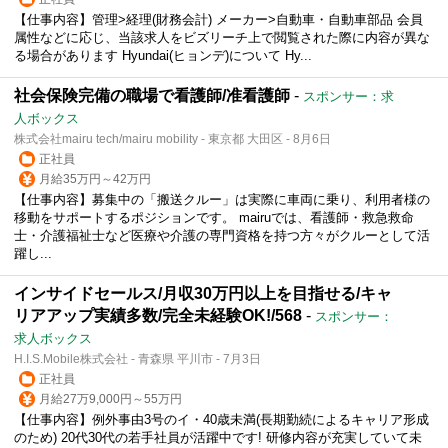
【仕事内容】管理>経理(財務会計) メーカー>自動車・自動車部品 会員
属性などに応じ、当該求人をビズリーチ上で閲覧された際に内容が異な
る場合があります Hyundai(ヒョンデ)について Hy...
社会保険完備の職場で看護師/准看護師
-
スポンサー：求
人ボックス
株式会社mairu tech/mairu mobility - 東京都 大田区 - 8月6日
正社員
月給35万円～42万円
【仕事内容】募集中の「搬送クルー」は実際に車両に乗り、利用者様の
移動をサポートするポジションです。 mairuでは、看護師・救急救命
士・介護福祉士など医療や介護の専門資格を持つ方々がクルーとして活
躍し...
インサイドセールス/月収30万円以上を目指せる/キャ
リアアップ実績多数/完全未経験OK!/568
-
スポンサー：
求人ボックス
H.I.S.Mobile株式会社 - 青森県 平川市 - 7月3日
正社員
月給27万9,000円～55万円
【仕事内容】例外事由3号のイ・40歳未満(長期勤続によるキャリア形成
のため) 20代30代の若手社員が活躍中です! 研修内容が充実していて未