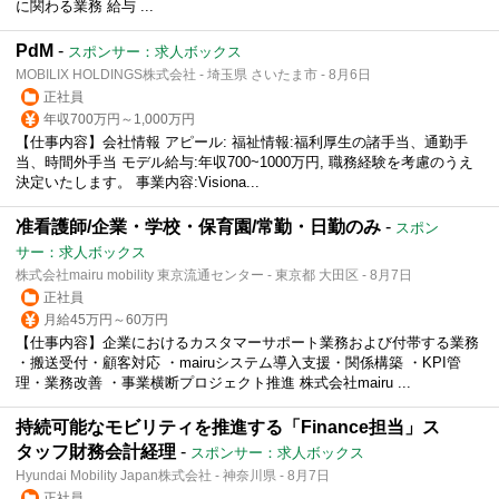
に関わる業務 給与 ...
PdM
-
スポンサー：求人ボックス
MOBILIX HOLDINGS株式会社 - 埼玉県 さいたま市 - 8月6日
正社員
年収700万円～1,000万円
【仕事内容】会社情報 アピール: 福祉情報:福利厚生の諸手当、通勤手
当、時間外手当 モデル給与:年収700~1000万円, 職務経験を考慮のうえ
決定いたします。 事業内容:Visiona...
准看護師/企業・学校・保育園/常勤・日勤のみ
-
スポン
サー：求人ボックス
株式会社mairu mobility 東京流通センター - 東京都 大田区 - 8月7日
正社員
月給45万円～60万円
【仕事内容】企業におけるカスタマーサポート業務および付帯する業務
・搬送受付・顧客対応 ・mairuシステム導入支援・関係構築 ・KPI管
理・業務改善 ・事業横断プロジェクト推進 株式会社mairu ...
持続可能なモビリティを推進する「Finance担当」ス
タッフ財務会計経理
-
スポンサー：求人ボックス
Hyundai Mobility Japan株式会社 - 神奈川県 - 8月7日
正社員