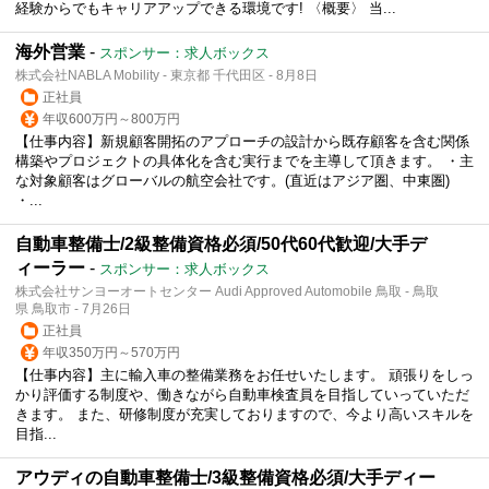
経験からでもキャリアアップできる環境です! 〈概要〉 当...
海外営業
-
スポンサー：求人ボックス
株式会社NABLA Mobility - 東京都 千代田区 - 8月8日
正社員
年収600万円～800万円
【仕事内容】新規顧客開拓のアプローチの設計から既存顧客を含む関係
構築やプロジェクトの具体化を含む実行までを主導して頂きます。 ・主
な対象顧客はグローバルの航空会社です。(直近はアジア圏、中東圏)
・...
自動車整備士/2級整備資格必須/50代60代歓迎/大手デ
ィーラー
-
スポンサー：求人ボックス
株式会社サンヨーオートセンター Audi Approved Automobile 鳥取 - 鳥取
県 鳥取市 - 7月26日
正社員
年収350万円～570万円
【仕事内容】主に輸入車の整備業務をお任せいたします。 頑張りをしっ
かり評価する制度や、働きながら自動車検査員を目指していっていただ
きます。 また、研修制度が充実しておりますので、今より高いスキルを
目指...
アウディの自動車整備士/3級整備資格必須/大手ディー