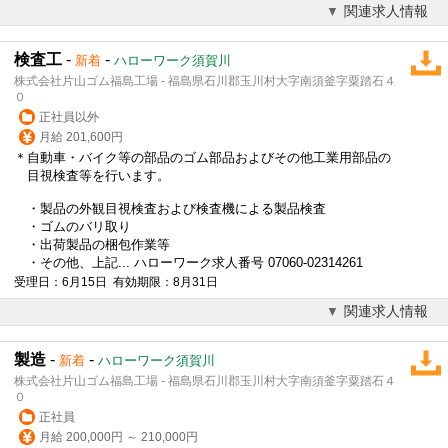
関連求人情報
検査工
-
-
新着
ハローワーク須賀川
株式会社片山ゴム福島工場 - 福島県石川郡玉川村大字南須釜字粟踏石４
０
正社員以外
月給 201,600円
＊自動車・バイク等の部品のゴム部品およびその他工業用部品の
目視検査等を行います。
・製品の外観目視検査および検査機による製品検査
・ゴムのバリ取り
・出荷製品の梱包作業等
・その他、上記... ハローワーク求人番号 07060-02314261
受理日：6月15日 有効期限：8月31日
関連求人情報
製造
-
-
新着
ハローワーク須賀川
株式会社片山ゴム福島工場 - 福島県石川郡玉川村大字南須釜字粟踏石４
０
正社員
月給 200,000円 ～ 210,000円