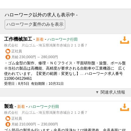
ハローワーク以外の求人も表示中 -
工作機械加工
-
-
新着
ハローワーク行田
株式会社 片山ゴム - 埼玉県鴻巣市赤城台２１２番７
正社員
月給 230,000円 ～ 280,000円
・ゴム金型の製作、修理・ＮＣフライス・平面研削盤・旋盤、ボール盤
※当社の製品は高機能、高精度が要求される自動車や工業機器に 広く
使われています。【変更の範囲：変更なし】... ハローワーク求人番号
11090-04129461
受理日：8月5日 有効期限：10月31日
関連求人情報
製造
-
-
新着
ハローワーク行田
株式会社 片山ゴム - 埼玉県鴻巣市赤城台２１２番７
正社員
月給 210,000円 ～ 230,000円
ゴム部品の製造を行います・金具の洗浄および接着塗布 金具表面に付