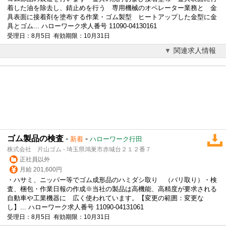
着した油を除去し、錆止めを行う 専用機械のオペレーター業務と 金
具表面に接着剤を塗布する作業・ゴム製型 ヒートアップした金型に金
具とゴム... ハローワーク求人番号 11090-04130161
受理日：8月5日 有効期限：10月31日
関連求人情報
ゴム製品の検査
-
-
新着
ハローワーク行田
株式会社 片山ゴム - 埼玉県鴻巣市赤城台２１２番７
正社員以外
月給 201,600円
・ハサミ、ニッパー等でゴム成形品のハミダシ取り （バリ取り）・検
査、梱包・作業日報の作成※当社の製品は高機能、高精度が要求される
自動車や工業機器に 広く使われています。【変更の範囲：変更な
し】... ハローワーク求人番号 11090-04131061
受理日：8月5日 有効期限：10月31日