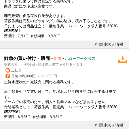
トラックに乗って商品配達する業務です。
商品は鮮魚や冷凍水産物です。
卸売販売に係る荷役作業があります。
荷役作業は商品のピッキング、積み込み、積み下ろしなどです。
日によっては商品仕立て・梱包作業... ハローワーク求人番号 32030-
05395361
受理日：7月1日 有効期限：9月30日
関連求人情報
鮮魚の買い付け・販売
-
-
新着
ハローワーク出雲
株式会社 小林冷蔵 - 鳥取県境港市昭和町９－３３
正社員
月給 205,000円 ～ 220,000円
生鮮水産物の卸売販売に関わる業務です。
魚介類をセリで買い付けて、地場および全国各地に販売する仕事で
す。
チームでの販売のため、個人の営業ノルマなどはありません。
付随業務として、荷役作業・配達業... ハローワーク求人番号 32030-
05227961
受理日：6月25日 有効期限：8月31日
関連求人情報