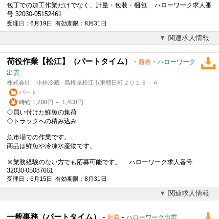
包丁での加工作業だけでなく、計量・包装・梱包... ハローワーク求人番
号 32030-05152461
受理日：6月19日 有効期限：8月31日
関連求人情報
荷役作業【松江】（パートタイム）
-
-
新着
ハローワーク
出雲
株式会社 小林冷蔵 - 島根県松江市東朝日町２０１３－４
パート
時給 1,200円 ～ 1,400円
◇買い付けた鮮魚の集荷
◇トラックへの積み込み
魚市場での作業です。
商品は鮮魚や冷凍水産物です。
※業務経験のない方でも応募可能です。... ハローワーク求人番号
32030-05087661
受理日：6月15日 有効期限：8月31日
関連求人情報
一般事務（パートタイム）
-
-
新着
ハローワーク出雲