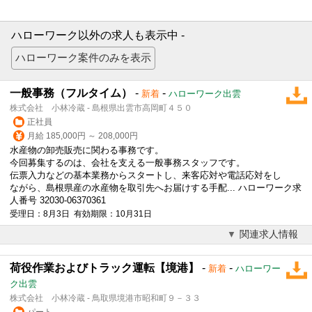
ハローワーク以外の求人も表示中 -
一般事務（フルタイム）
-
-
新着
ハローワーク出雲
株式会社 小林冷蔵 - 島根県出雲市高岡町４５０
正社員
月給 185,000円 ～ 208,000円
水産物の卸売販売に関わる事務です。
今回募集するのは、会社を支える一般事務スタッフです。
伝票入力などの基本業務からスタートし、来客応対や電話応対をし
ながら、島根県産の水産物を取引先へお届けする手配... ハローワーク求
人番号 32030-06370361
受理日：8月3日 有効期限：10月31日
関連求人情報
荷役作業およびトラック運転【境港】
-
-
新着
ハローワー
ク出雲
株式会社 小林冷蔵 - 鳥取県境港市昭和町９－３３
パート