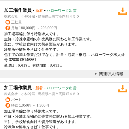
加工場作業員
-
-
新着
ハローワーク出雲
株式会社 小林冷蔵 - 島根県出雲市高岡町４５０
正社員
月給 180,000円 ～ 208,000円
加工場再編に伴う特別求人です。
生鮮・冷凍水産物の卸売業務に関わる加工作業です。
主に、学校給食向けの切身製造があります。
冷凍魚や鮮魚をさばく仕事です。
包丁での加工作業だけでなく、計量・包装・梱包... ハローワーク求人番
号 32030-05146861
受理日：6月19日 有効期限：8月31日
関連求人情報
加工場作業員
-
-
新着
ハローワーク出雲
株式会社 小林冷蔵 - 島根県出雲市高岡町４５０
パート
時給 1,050円 ～ 1,300円
加工場再編に伴う特別求人です。
生鮮・冷凍水産物の卸売業務に関わる加工作業です。
主に、学校給食向けの切身製造があります。
冷凍魚や鮮魚をさばく仕事です。