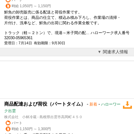
時給 1,050円 ～ 1,150円
鮮魚の卸売販売に係る配送と荷役作業です。
荷役作業とは、商品の仕立て、積込み積み下ろし、作業場の清掃・
片付け、洗車など、鮮魚の出荷に関わる作業全般です。
トラック（軽～２トン）で、境港～米子間の配... ハローワーク求人番号
32030-05965361
受理日：7月14日 有効期限：9月30日
関連求人情報
商品配達および荷役（パートタイム）
-
-
新着
ハローワー
ク出雲
株式会社 小林冷蔵 - 島根県出雲市高岡町４５０
パート
時給 1,150円 ～ 1,300円