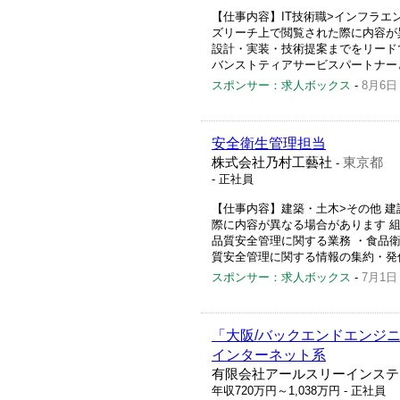
【仕事内容】IT技術職>インフラエン
ズリーチ上で閲覧された際に内容が
設計・実装・技術提案までをリード
バンストティアサービスパートナーと
スポンサー：求人ボックス
-
8月6日
安全衛生管理担当
株式会社乃村工藝社
東京都
-
- 正社員
【仕事内容】建築・土木>その他 
際に内容が異なる場合があります 
品質安全管理に関する業務 ・食品
質安全管理に関する情報の集約・発信
スポンサー：求人ボックス
-
7月1日
「大阪/バックエンドエンジニア」
インターネット系
有限会社アールスリーインステ
年収720万円～1,038万円
- 正社員