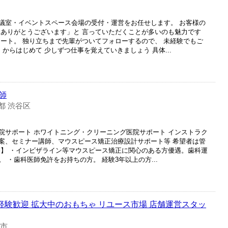
会議室・イベントスペース会場の受付・運営をお任せします。 お客様の
もありがとうございます」と 言っていただくことが多いのも魅力です
タート。 独り立ちまで先輩がついてフォローするので、 未経験でもご
からはじめて 少しずつ仕事を覚えていきましょう 具体...
師
都 渋谷区
院サポート ホワイトニング・クリーニング医院サポート インストラク
案、セミナー講師、マウスピース矯正治療設計サポート等 希望者は管
格】 ・インビザライン等マウスピース矯正に関心のある方優遇。歯科運
 ・歯科医師免許をお持ちの方。 経験3年以上の方...
未経験歓迎 拡大中のおもちゃ リユース市場 店舗運営スタッ
浜市