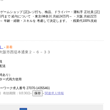
ームショップ [正]レジ打ち、検品、ドライバー・運転手 正社員 [正]
万円まで 給与について ・東京/神奈川:月給24万円～ ・大阪:月給22万
万円～ 年齢・経験・スキルを 考慮して決定します。 ・残業代100%支給
）
-
新着
大阪市西堤本通東２－６－３３
員
配送
時あり）
ター式両方使用
ーク求人番号 27070-14355461
日 有効期限：9月30日
-
-
関連求人情報