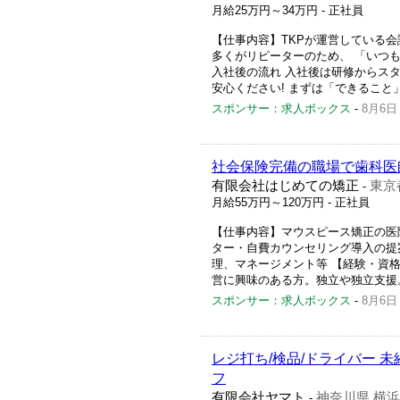
月給25万円～34万円
- 正社員
【仕事内容】TKPが運営している
多くがリピーターのため、 「いつ
入社後の流れ 入社後は研修からス
安心ください! まずは「できること」
スポンサー：求人ボックス
-
8月6日
社会保険完備の職場で歯科医
有限会社はじめての矯正
東京
-
月給55万円～120万円
- 正社員
【仕事内容】マウスピース矯正の医
ター・自費カウンセリング導入の提
理、マネージメント等 【経験・資
営に興味のある方。独立や独立支援。
スポンサー：求人ボックス
-
8月6日
レジ打ち/検品/ドライバー 
フ
有限会社ヤマト
神奈川県 横
-