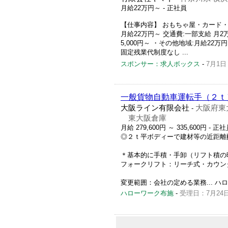
月給22万円～
- 正社員
【仕事内容】 おもちゃ屋・カード・ゲ
月給22万円～ 交通費:一部支給 月2
5,000円～ ・その他地域:月給22
固定残業代制度なし ...
スポンサー：求人ボックス
-
7月1日
一般貨物自動車運転手（２ｔ
大阪ライン有限会社
大阪府東
-
東大阪倉庫
月給 279,600円 ～ 335,600円
- 正社
◎２ｔ平ボディーで建材等の近距離
＊基本的に手積・手卸（リフト積の
フォークリフト：リーチ式・カウン
変更範囲：会社の定める業務... ハローワ
ハローワーク布施
-
受理日：7月24