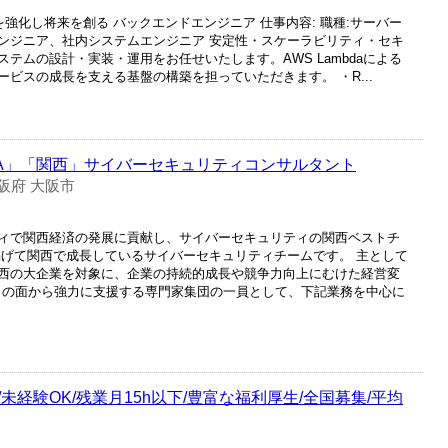
Sを強化し将来を創る バックエンドエンジニア 仕事内容: 職種:サーバー
ンジニア、社内システムエンジニア 安定性・スケーラビリティ・セキ
テムの設計・実装・運用をお任せいたします。AWS Lambdaによる
ビスの成長を支える基盤の構築を担っていただきます。 ・R...
RA」「関西」サイバーセキュリティコンサルタント
阪府 大阪市
ィで関西経済の発展に貢献し、サイバーセキュリティの関西ベストチ
掲げて関西で成長しているサイバーセキュリティチームです。 主として
西の大企業を対象に、企業の持続的成長や競争力向上にむけた経営変
ィの面から強力に支援する専門家集団の一員として、下記業務を中心に
経験OK/残業月15h以下/豊富な福利厚生/全国募集/平均