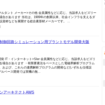
サルタント メーカー>その他 会員属性などに応じ、当該求人をビズリー
合があります 当社は、1909年の創業以来、社会インフラを支えるダ
資材などを展開する総合素形材メーカーです。 ...
日
制御回路シミュレーション用プラントモデル開発大阪
発 IT・インターネット>SIer 会員属性などに応じ、当該求人をビズリ
る場合があります ・有限要素法をベースとした電磁界解析プログラム
、および、これらの連携解析プログラムの開発など(いずれも仕様設
ルベース開発では実機の無...
ョンアーキテクトAWS