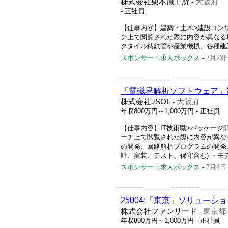
株式会社栗本鐵工所
大阪府
-
- 正社員
【仕事内容】建築・土木>建設コン
チ上で閲覧された際に内容が異なる場
クタイル鋳鉄管や産業機械、各種建設
スポンサー：求人ボックス
-
7月23
「電磁界解析ソフトウェア」
株式会社JSOL
大阪府
-
年収800万円～1,000万円
- 正社員
【仕事内容】IT技術職>パッケージ開
ーチ上で閲覧された際に内容が異な
の開発、回路解析プログラムの開発
計、実装、テスト、保守含む) ・モデ
スポンサー：求人ボックス
-
7月4日
25004:「東京」ソリューシ
株式会社ファンリード
東京都
-
年収800万円～1,000万円
- 正社員