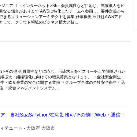
ジニア IT・インターネット>SIer 会員属性などに応じ、当該求人をビ
異なる場合があります AWSに特化したチームへ参画し、要件定義から
できるソリューションアーキテクトを募集 仕事概要 当社はAWSアド
して、クラウド領域のビジネス拡大と技...
建設>その他 会員属性などに応じ、当該求人をビズリーチ上で閲覧された
組織拡大・組織強化に向けての増員募集となります。 ・全社安全衛生・
衛生・飲食事業の安全に関する業務 ・グループ全体の全社安全衛⽣・品
 ・統合マネジメントシステム...
自社SaaS/Python/在宅勤務可/その他IT/Web・通信・
ィテュート
大阪府 大阪市
-