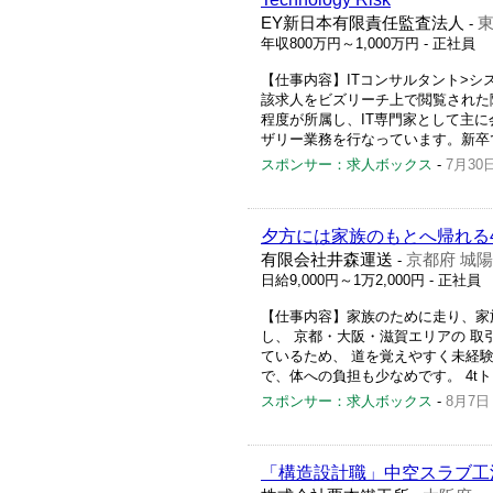
EY新日本有限責任監査法人
-
年収800万円～1,000万円
- 正社員
【仕事内容】ITコンサルタント>シ
該求人をビズリーチ上で閲覧された際に内
程度が所属し、IT専門家として主
ザリー業務を行なっています。新卒で
スポンサー：求人ボックス
-
7月30
夕方には家族のもとへ帰れる
有限会社井森運送
京都府 城
-
日給9,000円～1万2,000円
- 正社員
【仕事内容】家族のために走り、家族
し、 京都・大阪・滋賀エリアの 
ているため、 道を覚えやすく未経
で、体への負担も少なめです。 4tト
スポンサー：求人ボックス
-
8月7日
「構造設計職」中空スラブ工