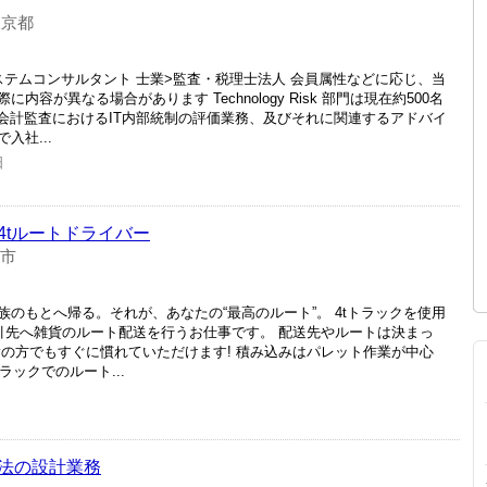
東京都
ステムコンサルタント 士業>監査・税理士法人 会員属性などに応じ、当
容が異なる場合があります Technology Risk 部門は現在約500名
に会計監査におけるIT内部統制の評価業務、及びそれに関連するアドバイ
入社...
日
4tルートドライバー
陽市
のもとへ帰る。それが、あなたの“最高のルート”。 4tトラックを使用
取引先へ雑貨のルート配送を行うお仕事です。 配送先やルートは決まっ
験の方でもすぐに慣れていただけます! 積み込みはパレット作業が中心
ラックでのルート...
法の設計業務