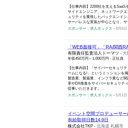
【仕事内容】2200社を支えるSaa
サイドエンジニア、ネットワークエ
ュリティを重視したバックエンドシス
サーバレスな実装が中心となり、サー
スポンサー：求人ボックス
-
8月6日
「WEB面接可」「RA/関西
有限責任監査法人トーマツ
大
-
年収450万円～1,000万円
- 正社員
【仕事内容】「サイバーセキュリテ
ームになる!」というミッションを
製造業、製薬業、インフラ業など関
革やDX推進をサイバーセキュリテ
従事いただきます。...
スポンサー：求人ボックス
-
5月1日
イベント空間プロデューサー/未
有給取得日数14.9日
株式会社TKP
北海道 札幌市
-