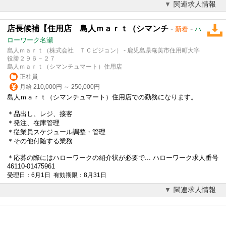
関連求人情報
店長候補【住用店 島人ｍａｒｔ（シマンチ
-
-
新着
ハ
ローワーク名瀬
島人ｍａｒｔ（株式会社 ＴＣビジョン） - 鹿児島県奄美市住用町大字
役勝２９６－２７
島人ｍａｒｔ（シマンチュマート）住用店
正社員
月給 210,000円 ～ 250,000円
島人ｍａｒｔ（シマンチュマート）住用店での勤務になります。
＊品出し、レジ、接客
＊発注、在庫管理
＊従業員スケジュール調整・管理
＊その他付随する業務
＊応募の際にはハローワークの紹介状が必要で... ハローワーク求人番号
46110-01475961
受理日：6月1日 有効期限：8月31日
関連求人情報