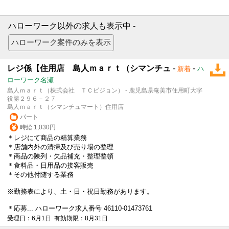
ハローワーク以外の求人も表示中 -
レジ係【住用店 島人ｍａｒｔ（シマンチュ
-
-
新着
ハ
ローワーク名瀬
島人ｍａｒｔ（株式会社 ＴＣビジョン） - 鹿児島県奄美市住用町大字
役勝２９６－２７
島人ｍａｒｔ（シマンチュマート）住用店
パート
時給 1,030円
＊レジにて商品の精算業務
＊店舗内外の清掃及び売り場の整理
＊商品の陳列・欠品補充・整理整頓
＊食料品・日用品の接客販売
＊その他付随する業務
※勤務表により、土・日・祝日勤務があります。
＊応募... ハローワーク求人番号 46110-01473761
受理日：6月1日 有効期限：8月31日