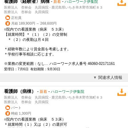
看護師〈経験者〉病棟
-
-
新着
ハローワーク伊集院
医療法人 杏林会 丸田病院 - 鹿児島県いちき串木野市旭町８３
医療法人 杏林会 丸田病院
正社員
月給 189,900円 ～ 268,600円
○院内での看護業務（病床 ５３床）
【就業時間】＊（１）（２）の交替制
＊（２）の夜勤は月４回
＊経験年数により賃金面を考慮します。
＊学校行事等相談に応じます。
※業務の変更範囲：なし... ハローワーク求人番号 46060-02171161
受理日：7月6日 有効期限：9月30日
関連求人情報
看護師（病棟）
-
-
新着
ハローワーク伊集院
医療法人 杏林会 丸田病院 - 鹿児島県いちき串木野市旭町８３
医療法人 杏林会 丸田病院
パート
時給 1,300円
○院内での看護業務（病床 ５３床）
＊就業時間（１）又は（２）の選択可