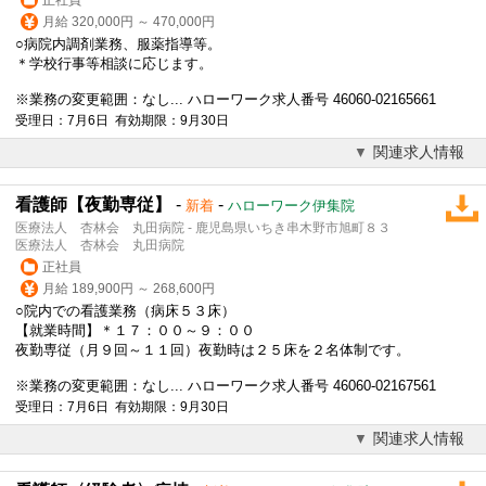
月給 320,000円 ～ 470,000円
○病院内調剤業務、服薬指導等。
＊学校行事等相談に応じます。
※業務の変更範囲：なし... ハローワーク求人番号 46060-02165661
受理日：7月6日 有効期限：9月30日
関連求人情報
看護師【夜勤専従】
-
-
新着
ハローワーク伊集院
医療法人 杏林会 丸田病院 - 鹿児島県いちき串木野市旭町８３
医療法人 杏林会 丸田病院
正社員
月給 189,900円 ～ 268,600円
○院内での看護業務（病床５３床）
【就業時間】＊１７：００～９：００
夜勤専従（月９回～１１回）夜勤時は２５床を２名体制です。
※業務の変更範囲：なし... ハローワーク求人番号 46060-02167561
受理日：7月6日 有効期限：9月30日
関連求人情報