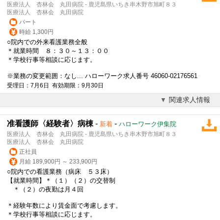
医療法人 杏林会 丸田病院 - 鹿児島県いちき串木野市旭町８３
医療法人 杏林会 丸田病院
パート
時給 1,300円
○院内での外来看護業務全般
＊就業時間 ８：３０～１３：００
＊学校行事等相談に応じます。
※業務の変更範囲：なし... ハローワーク求人番号 46060-02176561
受理日：7月6日 有効期限：9月30日
関連求人情報
准看護師〈経験者〉病棟
-
-
新着
ハローワーク伊集院
医療法人 杏林会 丸田病院 - 鹿児島県いちき串木野市旭町８３
医療法人 杏林会 丸田病院
正社員
月給 189,900円 ～ 233,900円
○院内での看護業務（病床 ５３床）
【就業時間】＊（１）（２）の交替制
＊（２）の夜勤は月４回
＊経験年数により賃金面で考慮します。
＊学校行事等相談に応じます。