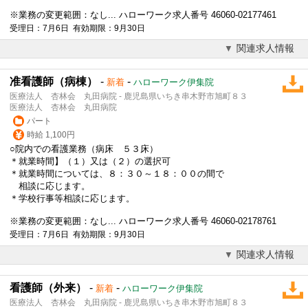
※業務の変更範囲：なし... ハローワーク求人番号 46060-02177461
受理日：7月6日 有効期限：9月30日
関連求人情報
准看護師（病棟）
-
-
新着
ハローワーク伊集院
医療法人 杏林会 丸田病院 - 鹿児島県いちき串木野市旭町８３
医療法人 杏林会 丸田病院
パート
時給 1,100円
○院内での看護業務（病床 ５３床）
＊就業時間】（１）又は（２）の選択可
＊就業時間については、８：３０～１８：００の間で
相談に応じます。
＊学校行事等相談に応じます。
※業務の変更範囲：なし... ハローワーク求人番号 46060-02178761
受理日：7月6日 有効期限：9月30日
関連求人情報
看護師（外来）
-
-
新着
ハローワーク伊集院
医療法人 杏林会 丸田病院 - 鹿児島県いちき串木野市旭町８３