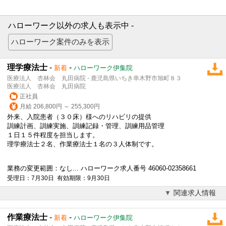
ハローワーク以外の求人も表示中 -
理学療法士
-
-
新着
ハローワーク伊集院
医療法人 杏林会 丸田病院 - 鹿児島県いちき串木野市旭町８３
医療法人 杏林会 丸田病院
正社員
月給 206,800円 ～ 255,300円
外来、入院患者（３０床）様へのリハビリの提供
訓練計画、訓練実施、訓練記録・管理、訓練用品管理
１日１５件程度を担当します。
理学療法士２名、作業療法士１名の３人体制です。
業務の変更範囲：なし... ハローワーク求人番号 46060-02358661
受理日：7月30日 有効期限：9月30日
関連求人情報
作業療法士
-
-
新着
ハローワーク伊集院