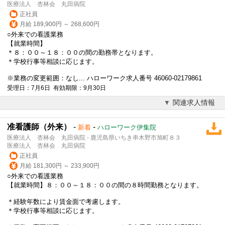
医療法人 杏林会 丸田病院
正社員
月給 189,900円 ～ 268,600円
○外来での看護業務
【就業時間】
＊８：００～１８：００の間の勤務帯となります。
＊学校行事等相談に応じます。
※業務の変更範囲：なし... ハローワーク求人番号 46060-02179861
受理日：7月6日 有効期限：9月30日
関連求人情報
准看護師（外来）
-
-
新着
ハローワーク伊集院
医療法人 杏林会 丸田病院 - 鹿児島県いちき串木野市旭町８３
医療法人 杏林会 丸田病院
正社員
月給 181,300円 ～ 233,900円
○外来での看護業務
【就業時間】８：００～１８：００の間の８時間勤務となります。
＊経験年数により賃金面で考慮します。
＊学校行事等相談に応じます。