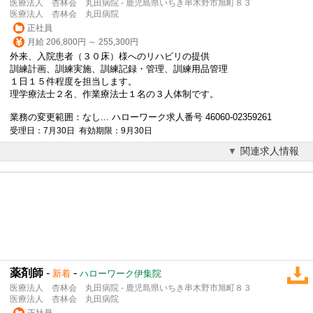
医療法人 杏林会 丸田病院 - 鹿児島県いちき串木野市旭町８３
医療法人 杏林会 丸田病院
正社員
月給 206,800円 ～ 255,300円
外来、入院患者（３０床）様へのリハビリの提供
訓練計画、訓練実施、訓練記録・管理、訓練用品管理
１日１５件程度を担当します。
理学療法士２名、作業療法士１名の３人体制です。
業務の変更範囲：なし... ハローワーク求人番号 46060-02359261
受理日：7月30日 有効期限：9月30日
関連求人情報
薬剤師
-
-
新着
ハローワーク伊集院
医療法人 杏林会 丸田病院 - 鹿児島県いちき串木野市旭町８３
医療法人 杏林会 丸田病院
正社員