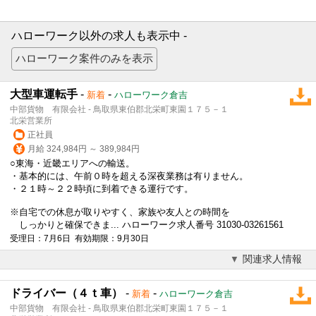
ハローワーク以外の求人も表示中 -
大型車運転手
-
-
新着
ハローワーク倉吉
中部貨物 有限会社 - 鳥取県東伯郡北栄町東園１７５－１
北栄営業所
正社員
月給 324,984円 ～ 389,984円
○東海・近畿エリアへの輸送。
・基本的には、午前０時を超える深夜業務は有りません。
・２１時～２２時頃に到着できる運行です。
※自宅での休息が取りやすく、家族や友人との時間を
しっかりと確保できま... ハローワーク求人番号 31030-03261561
受理日：7月6日 有効期限：9月30日
関連求人情報
ドライバー（４ｔ車）
-
-
新着
ハローワーク倉吉
中部貨物 有限会社 - 鳥取県東伯郡北栄町東園１７５－１