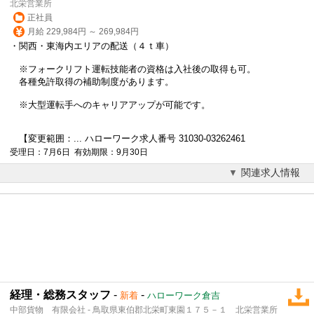
北栄営業所
正社員
月給 229,984円 ～ 269,984円
・関西・東海内エリアの配送（４ｔ車）
※フォークリフト運転技能者の資格は入社後の取得も可。
各種免許取得の補助制度があります。
※大型運転手へのキャリアアップが可能です。
【変更範囲：... ハローワーク求人番号 31030-03262461
受理日：7月6日 有効期限：9月30日
関連求人情報
経理・総務スタッフ
-
-
新着
ハローワーク倉吉
中部貨物 有限会社 - 鳥取県東伯郡北栄町東園１７５－１ 北栄営業所