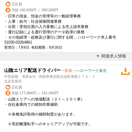
正社員
月給 180,000円 ～ 280,000円
・日常の現金、預金の管理等の一般経理事務
・人事・給与・社会保険関連業務
・出荷・受領伝票の入力業務による売上請求業務
・運行記録による運行管理のデータ処理の業務
・その他経理・総務及び運行に関する関... ハローワーク求人番号
31030-03264861
受理日：7月6日 有効期限：9月30日
関連求人情報
山陰エリア配送ドライバー
-
-
新着
ハローワーク倉吉
中部貨物 有限会社 - 鳥取県東伯郡北栄町東園１７５－１
北栄営業所
正社員
月給 177,984円 ～ 181,440円
・山陰エリアへの地場配送（２ｔ～１０ｔ車）
・自社倉庫内での積卸作業補助
※各種免許取得の補助制度があります。
※長距離運転手へのキャリアアップが可能です。