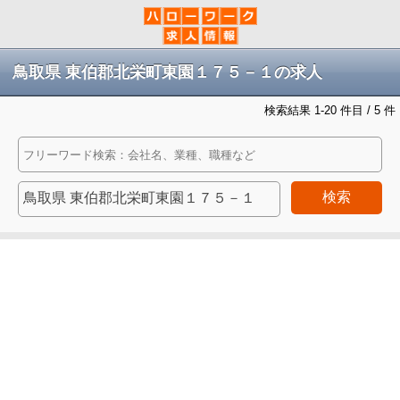
鳥取県 東伯郡北栄町東園１７５－１の求人
検索結果 1-20 件目 / 5 件
検索