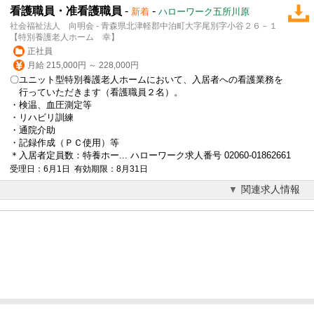
看護職員・准看護職員
-
-
新着
ハローワーク五所川原
社会福祉法人 向明会 - 青森県北津軽郡中泊町大字尾別字小谷２６－１
【特別養護老人ホーム 幸】
正社員
月給 215,000円 ～ 228,000円
〇ユニット型特別養護老人ホームにおいて、入居者への看護業務を
行っていただきます（看護職員２名）。
・検温、血圧測定等
・リハビリ訓練
・通院介助
・記録作成（ＰＣ使用）等
＊入居者定員数：特養ホー... ハローワーク求人番号 02060-01862661
受理日：6月1日 有効期限：8月31日
関連求人情報