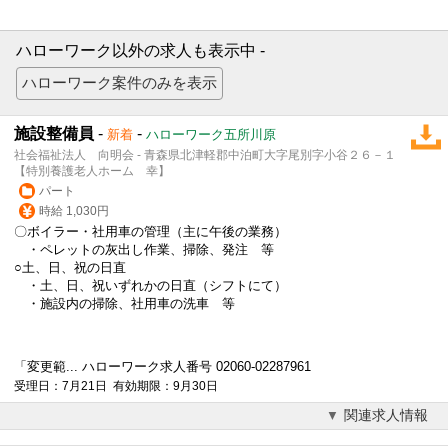
ハローワーク以外の求人も表示中 -
施設整備員
-
-
新着
ハローワーク五所川原
社会福祉法人 向明会 - 青森県北津軽郡中泊町大字尾別字小谷２６－１
【特別養護老人ホーム 幸】
パート
時給 1,030円
〇ボイラー・社用車の管理（主に午後の業務）
・ペレットの灰出し作業、掃除、発注 等
○土、日、祝の日直
・土、日、祝いずれかの日直（シフトにて）
・施設内の掃除、社用車の洗車 等
「変更範... ハローワーク求人番号 02060-02287961
受理日：7月21日 有効期限：9月30日
関連求人情報