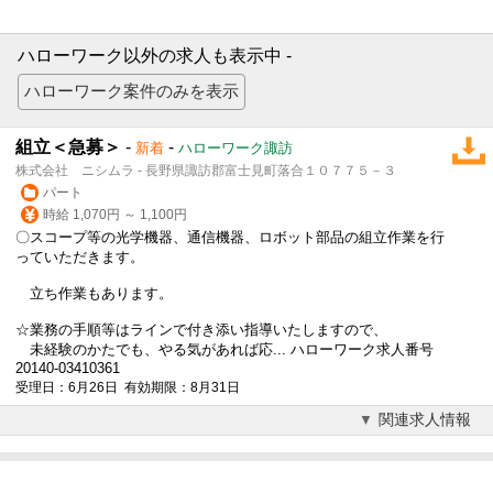
ハローワーク以外の求人も表示中 -
組立＜急募＞
-
-
新着
ハローワーク諏訪
株式会社 ニシムラ - 長野県諏訪郡富士見町落合１０７７５－３
パート
時給 1,070円 ～ 1,100円
〇スコープ等の光学機器、通信機器、ロボット部品の組立作業を行
っていただきます。
立ち作業もあります。
☆業務の手順等はラインで付き添い指導いたしますので、
未経験のかたでも、やる気があれば応... ハローワーク求人番号
20140-03410361
受理日：6月26日 有効期限：8月31日
関連求人情報